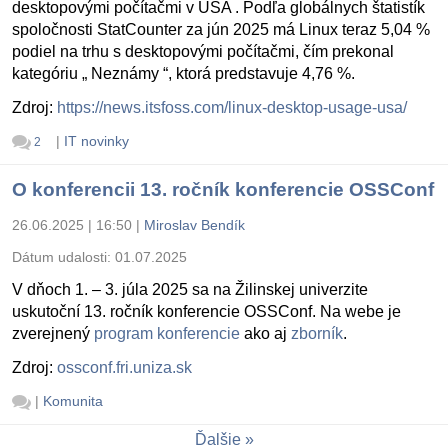
desktopovými počítačmi v USA . Podľa globálnych štatistík
spoločnosti StatCounter za jún 2025 má Linux teraz 5,04 %
podiel na trhu s desktopovými počítačmi, čím prekonal
kategóriu „ Neznámy “, ktorá predstavuje 4,76 %.
Zdroj:
https://news.itsfoss.com/linux-desktop-usage-usa/
|
IT novinky
2
O konferencii 13. ročník konferencie OSSConf
26.06.2025 | 16:50
|
Miroslav Bendík
Dátum udalosti:
01.07.2025
V dňoch 1. – 3. júla 2025 sa na Žilinskej univerzite
uskutoční 13. ročník konferencie OSSConf. Na webe je
zverejnený
program konferencie
ako aj
zborník
.
Zdroj:
ossconf.fri.uniza.sk
|
Komunita
Ďalšie