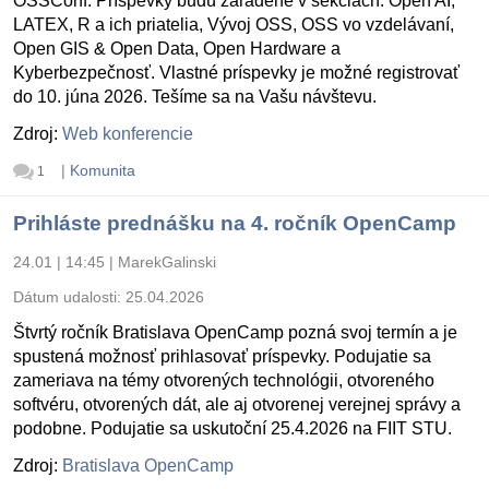
OSSConf. Príspevky budú zaradené v sekciách: Open AI,
LATEX, R a ich priatelia, Vývoj OSS, OSS vo vzdelávaní,
Open GIS & Open Data, Open Hardware a
Kyberbezpečnosť. Vlastné príspevky je možné registrovať
do 10. júna 2026. Tešíme sa na Vašu návštevu.
Zdroj:
Web konferencie
|
Komunita
1
Prihláste prednášku na 4. ročník OpenCamp
24.01 | 14:45
|
MarekGalinski
Dátum udalosti:
25.04.2026
Štvrtý ročník Bratislava OpenCamp pozná svoj termín a je
spustená možnosť prihlasovať príspevky. Podujatie sa
zameriava na témy otvorených technológii, otvoreného
softvéru, otvorených dát, ale aj otvorenej verejnej správy a
podobne. Podujatie sa uskutoční 25.4.2026 na FIIT STU.
Zdroj:
Bratislava OpenCamp