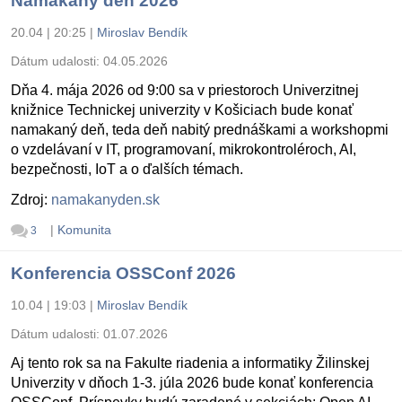
Namakaný deň 2026
20.04 | 20:25
|
Miroslav Bendík
Dátum udalosti:
04.05.2026
Dňa 4. mája 2026 od 9:00 sa v priestoroch Univerzitnej
knižnice Technickej univerzity v Košiciach bude konať
namakaný deň, teda deň nabitý prednáškami a workshopmi
o vzdelávaní v IT, programovaní, mikrokontroléroch, AI,
bezpečnosti, IoT a o ďalších témach.
Zdroj:
namakanyden.sk
|
Komunita
3
Konferencia OSSConf 2026
10.04 | 19:03
|
Miroslav Bendík
Dátum udalosti:
01.07.2026
Aj tento rok sa na Fakulte riadenia a informatiky Žilinskej
Univerzity v dňoch 1-3. júla 2026 bude konať konferencia