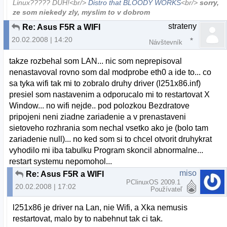
Linux????? DUH!<br/>
Distro that BLOODY WORKS
<br/>
sorry,
ze som niekedy zly, myslim to v dobrom
strateny
Re: Asus F5R a WIFI
20.02.2008 | 14:20
Návštevník
takze rozbehal som LAN... nic som neprepisoval
nenastavoval rovno som dal modprobe eth0 a ide to... co
sa tyka wifi tak mi to zobralo druhy driver (l251x86.inf)
presiel som nastavenim a odporucalo mi to restartovat X
Window... no wifi nejde.. pod polozkou Bezdratove
pripojeni neni ziadne zariadenie a v prenastaveni
sietoveho rozhrania som nechal vsetko ako je (bolo tam
zariadenie null)... no ked som si to chcel otvorit druhykrat
vyhodilo mi iba tabulku Program skoncil abnormalne...
restart systemu nepomohol...
miso
Re: Asus F5R a WIFI
PClinuxOS 2009.1
20.02.2008 | 17:02
Používateľ
l251x86 je driver na Lan, nie Wifi, a Xka nemusis
restartovat, malo by to nabehnut tak ci tak.