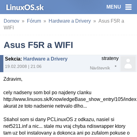
MENU
Domov
Fórum
Hardware a Drivery
Asus F5R a
WIFI
Asus F5R a WIFI
strateny
Sekcia
:
Hardware a Drivery
19.02.2008 | 21:06
Návštevník
Zdravim,
cely nadseny som bol po najdeny clanku
http://www.linuxos.sk/KnowledgeBase_show_entry/105/index
akurat ze toto nadsenie netrvalo dlho...
Stiahol som si dany PCLinuxOS z odkazu, nasiel si
net5211.inf a nic... stale mu vraj chyba ndiswrapper ktory
tam uz bol instalovany a dokonca ani po zufalom pokuse o