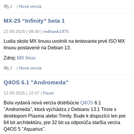
|
Nová verzia
2
MX-25 “Infinity” beta 1
22.09.2025 | 08:40
|
redhawk1975
Ludia okolo MX linuxu uvolnili na testovanie prvé ISO MX
linuxu postavené na Debian 13.
Zdroj:
MX linux
|
Nová verzia
2
Q4OS 6.1 "Andromeda"
12.09.2025 | 22:07
|
Pavel
Bola vydaná nová verzia distribúcie
Q4OS
6.1
"Andromeda", ktorá vychádza z Debianu 13.1 Trixie s
desktopom Plasma alebo Trinity. Bude k dispozícii len pre
64 bit architektúru, pre 32 bit sa odporúča staršia verzia
Q4OS 5 "Aquarius".