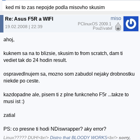
ked mi to zas nepojde podla misovho skusim
miso
Re: Asus F5R a WIFI
PClinuxOS 2009.1
19.02.2008 | 22:39
Používateľ
ahoj,
kuknem sa na to blizsie, skusim to from scratch, dam ti
vediet tak do 24 hodin result.
ospravedlnujem sa, mozno som zabudol nejaky drobnostku
niekde po ceste.
kazdopadne ale, pisem ti z plne funkcneho F5r ...takze to
musi ist :)
zatial
PS: co presne ti hodi NDiswrapper? aky error?
Linux????? DUH!<br/>
Distro that BLOODY WORKS
<br/>
sorry,