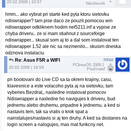
20.02.2008 | 10:57
Návštevník
hmm... ako vybrat pri starte ked pyta ktoru sietovku
ndiswrapper? tam pise daco ze pouzit pomocou win
ndiswrapper odkliknem hodim net5211.inf a vypise ze
chyba driveru.. ze si mam stiahnut z sourceforge
ndiswrapper... skusal som aj to a dal som instalovat ten
ndiswrapper 1.52 ale nic sa nezmenilo... skusim dneska
odznova instalaciu
miso
Re: Asus F5R a WIFI
PClinuxOS 2009.1
20.02.2008 | 16:59
Používateľ
pri bootovani do Live CD sa ta okrem krajiny, casu,
klavesnice a este volacoho pyta aj na sietovku, tam
vyberies Bezdrat,, nasledne instalovat pomocov
Ndiswrapper a nasledne ho navigujes k driveru, bud
jednemu alebo druhemu, pripadne k jednemu, a ked si
nastavis tem, tak sa vratis o krok spat a
nainstalujes/nastavis si aj ten druhy. A ked sa dostanes na
login screen a nalogujes, mas mat funkcny net.