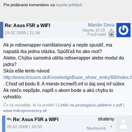
Pre pridávanie komentárov sa
musíte prihlásiť
.
Marián Sova
Re: Asus F5R a WIFI
Ubuntu 10.10
19.02.2008 | 21:36
Používateľ
Ak je ndiswrapper nainštalovaný a nejde spustiť, ma
napadá iba jedna otázka. Spúšťaš ho ako root?
Alebo. Chýba samotná utilita ndiswrapper alebo modul do
jadra?
Skús ešte tento návod
http://www.linuxos.sk/KnowledgeBase_show_entry/88/index.
. Choď od bodu 8. A miesto bcmwl5.inf si daj svoj inf súbor.
Ak niečo nepôjde, napíš v akom bode a akú chybu to
vyhodilo.
Čo ťa nezabije, to ťa posilní |
Leták na propagáciu jabbera v pdf
|
www.mikroprocesory.sk
strateny
Re: Asus F5R a WIFI
20.02.2008 | 10:53
Návštevník