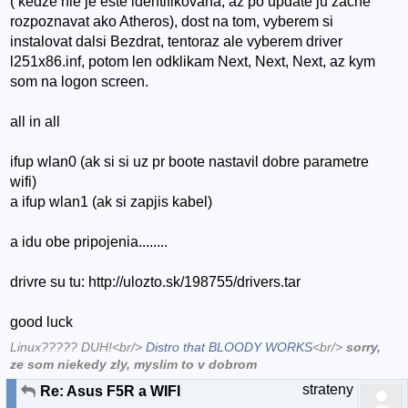
( kedze nie je este identifikovana, az po update ju zacne
rozpoznavat ako Atheros), dost na tom, vyberem si
instalovat dalsi Bezdrat, tentoraz ale vyberem driver
l251x86.inf, potom len odklikam Next, Next, Next, az kym
som na logon screen.
all in all
ifup wlan0 (ak si si uz pr boote nastavil dobre parametre
wifi)
a ifup wlan1 (ak si zapjis kabel)
a idu obe pripojenia........
drivre su tu: http://ulozto.sk/198755/drivers.tar
good luck
Linux????? DUH!<br/>
Distro that BLOODY WORKS
<br/>
sorry,
ze som niekedy zly, myslim to v dobrom
strateny
Re: Asus F5R a WIFI