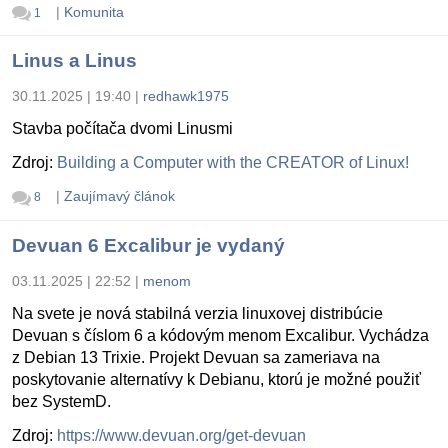
|
Komunita
1
Linus a Linus
30.11.2025 | 19:40
|
redhawk1975
Stavba počítača dvomi Linusmi
Zdroj:
Building a Computer with the CREATOR of Linux!
|
Zaujímavý článok
8
Devuan 6 Excalibur je vydaný
03.11.2025 | 22:52
|
menom
Na svete je nová stabilná verzia linuxovej distribúcie
Devuan s číslom 6 a kódovým menom Excalibur. Vychádza
z Debian 13 Trixie. Projekt Devuan sa zameriava na
poskytovanie alternatívy k Debianu, ktorú je možné použiť
bez SystemD.
Zdroj:
https://www.devuan.org/get-devuan