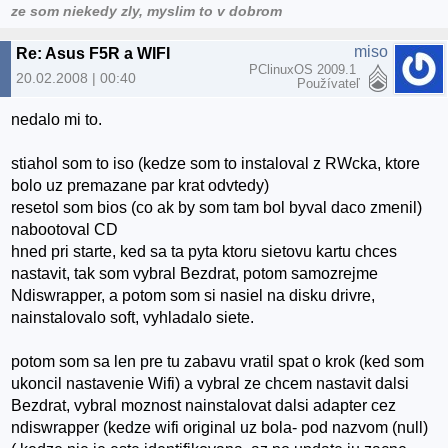
ze som niekedy zly, myslim to v dobrom
miso
Re: Asus F5R a WIFI
PClinuxOS 2009.1
20.02.2008 | 00:40
Používateľ
nedalo mi to.
stiahol som to iso (kedze som to instaloval z RWcka, ktore
bolo uz premazane par krat odvtedy)
resetol som bios (co ak by som tam bol byval daco zmenil)
nabootoval CD
hned pri starte, ked sa ta pyta ktoru sietovu kartu chces
nastavit, tak som vybral Bezdrat, potom samozrejme
Ndiswrapper, a potom som si nasiel na disku drivre,
nainstalovalo soft, vyhladalo siete.
potom som sa len pre tu zabavu vratil spat o krok (ked som
ukoncil nastavenie Wifi) a vybral ze chcem nastavit dalsi
Bezdrat, vybral moznost nainstalovat dalsi adapter cez
ndiswrapper (kedze wifi original uz bola- pod nazvom (null)