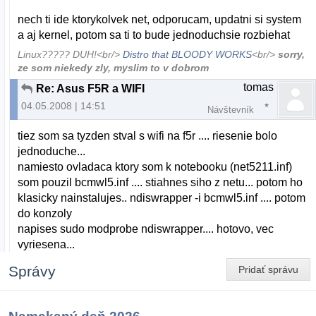
nech ti ide ktorykolvek net, odporucam, updatni si system
a aj kernel, potom sa ti to bude jednoduchsie rozbiehat
Linux????? DUH!<br/>
Distro that BLOODY WORKS
<br/>
sorry,
ze som niekedy zly, myslim to v dobrom
tomas
Re: Asus F5R a WIFI
04.05.2008 | 14:51
Návštevník
tiez som sa tyzden stval s wifi na f5r .... riesenie bolo
jednoduche...
namiesto ovladaca ktory som k notebooku (net5211.inf)
som pouzil bcmwl5.inf .... stiahnes siho z netu... potom ho
klasicky nainstalujes.. ndiswrapper -i bcmwl5.inf .... potom
do konzoly
napises sudo modprobe ndiswrapper.... hotovo, vec
vyriesena...
Správy
Pridať správu