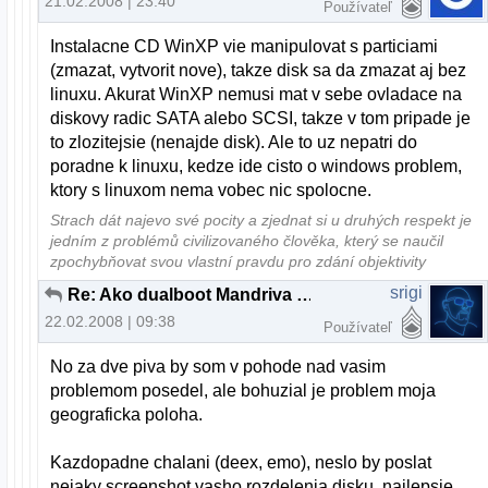
21.02.2008 | 23:40
Používateľ
Instalacne CD WinXP vie manipulovat s particiami
(zmazat, vytvorit nove), takze disk sa da zmazat aj bez
linuxu. Akurat WinXP nemusi mat v sebe ovladace na
diskovy radic SATA alebo SCSI, takze v tom pripade je
to zlozitejsie (nenajde disk). Ale to uz nepatri do
poradne k linuxu, kedze ide cisto o windows problem,
ktory s linuxom nema vobec nic spolocne.
Strach dát najevo své pocity a zjednat si u druhých respekt je
jedním z problémů civilizovaného člověka, který se naučil
zpochybňovat svou vlastní pravdu pro zdání objektivity
srigi
Re: Ako dualboot Mandriva a XP
22.02.2008 | 09:38
Používateľ
No za dve piva by som v pohode nad vasim
problemom posedel, ale bohuzial je problem moja
geograficka poloha.
Kazdopadne chalani (deex, emo), neslo by poslat
nejaky screenshot vasho rozdelenia disku, najlepsie