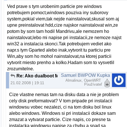
Ved prave s tym urobenim particie pre windows
potrebujem pomoct,windows pouziva iny suborovy
system,pokial viem,tak nejde nainstalovat,skusal som aj
upne preinstalovat hdd,cize najskor nainstalovat win,ze
potom by som tam hodil Mandrivu,ale nemozem ho
nainstalovat,lebo mi napise pri instalacii,ze nemoze najst
win32 a instalacia skonci.Tak potrebujem vediet ako
napr.s tym Gparted alebo inak,vytvorit tu particiu pre
Win,aby som ho mohol nainstalovat,na ktorej particii
vytvorit miesto prenho a kolko.Hadam som to vysvetlil
zrozumitelne.
Samuel BWPOW Kupka
Re: Ako dualboot Mandriva a XP
Almalinux, OpenWRT
21.02.2008 | 19:11
Používateľ
Cize vlastne nemas tam na disku data a nie je problem
cely disk preformatovat? V tom pripade pri instalacii
windowsu vobec nezalezi, ci na tom disku bol linux
alebo windows. Windows si pri instalacii dokaze sam
zmazat a vytvarat particie. Cize napis, co presne ta
instalacka windowsu napise za chybu a snad sa