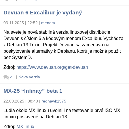
Devuan 6 Excalibur je vydaný
03.11.2025 | 22:52
|
menom
Na svete je nová stabilná verzia linuxovej distribúcie
Devuan s číslom 6 a kódovým menom Excalibur. Vychádza
z Debian 13 Trixie. Projekt Devuan sa zameriava na
poskytovanie alternatívy k Debianu, ktorú je možné použiť
bez SystemD.
Zdroj:
https://www.devuan.org/get-devuan
|
Nová verzia
2
MX-25 “Infinity” beta 1
22.09.2025 | 08:40
|
redhawk1975
Ludia okolo MX linuxu uvolnili na testovanie prvé ISO MX
linuxu postavené na Debian 13.
Zdroj:
MX linux