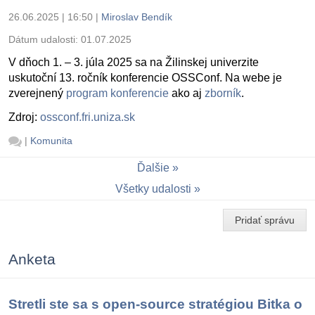
26.06.2025 | 16:50
|
Miroslav Bendík
Dátum udalosti:
01.07.2025
V dňoch 1. – 3. júla 2025 sa na Žilinskej univerzite
uskutoční 13. ročník konferencie OSSConf. Na webe je
zverejnený
program konferencie
ako aj
zborník
.
Zdroj:
ossconf.fri.uniza.sk
|
Komunita
Ďalšie
Všetky udalosti
Pridať správu
Anketa
Stretli ste sa s open-source stratégiou Bitka o