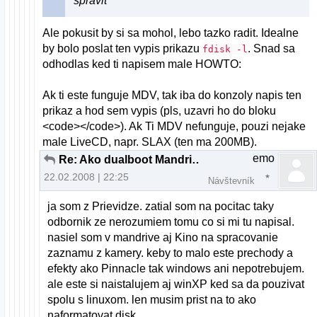
spravit
Ale pokusit by si sa mohol, lebo tazko radit. Idealne
by bolo poslat ten vypis prikazu
. Snad sa
fdisk -l
odhodlas ked ti napisem male HOWTO:
Ak ti este funguje MDV, tak iba do konzoly napis ten
prikaz a hod sem vypis (pls, uzavri ho do bloku
<code></code>). Ak Ti MDV nefunguje, pouzi nejake
male LiveCD, napr. SLAX (ten ma 200MB).
emo
Re: Ako dualboot Mandriva a XP
22.02.2008 | 22:25
Návštevník
ja som z Prievidze. zatial som na pocitac taky
odbornik ze nerozumiem tomu co si mi tu napisal.
nasiel som v mandrive aj Kino na spracovanie
zaznamu z kamery. keby to malo este prechody a
efekty ako Pinnacle tak windows ani nepotrebujem.
ale este si naistalujem aj winXP ked sa da pouzivat
spolu s linuxom. len musim prist na to ako
naformatovat disk.