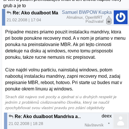
grub a je to
Samuel BWPOW Kupka
Re: Ako dualboot Mandriva a XP
Almalinux, OpenWRT
21.02.2008 | 17:04
Používateľ
Pripadne mozes priamo pouzit instalacku mandrivy, ktora
pri boote ponukne recovery mod. A v nom je priamo v menu
ponuka na preinstalovanie MBR. Ak pri tejto cinnosti
detekuje na disku aj windows, rovno tomu prisposobi
ponuku, takze rucne nemusis nic prepisovat.
Cize najdri volnu particiu, nainstaluj windows, potom
nabootuj instalacku mandrivy, zapni recovery mod, zadaj
prepisanie MBR, reboot, hotovo. Pri starte uz budes mat v
ponuke okrem linuxu aj windows.
Strach dát najevo své pocity a zjednat si u druhých respekt je
jedním z problémů civilizovaného člověka, který se naučil
zpochybňovat svou vlastní pravdu pro zdání objektivity
deex
Re: Ako dualboot Mandriva a XP
21.02.2008 | 18:28
Návštevník