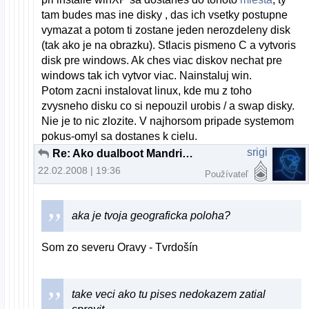
tam budes mas ine disky , das ich vsetky postupne
vymazat a potom ti zostane jeden nerozdeleny disk
(tak ako je na obrazku). Stlacis pismeno C a vytvoris
disk pre windows. Ak ches viac diskov nechat pre
windows tak ich vytvor viac. Nainstaluj win.
Potom zacni instalovat linux, kde mu z toho
zvysneho disku co si nepouzil urobis / a swap disky.
Nie je to nic zlozite. V najhorsom pripade systemom
pokus-omyl sa dostanes k cielu.
srigi
Re: Ako dualboot Mandriva a XP
22.02.2008 | 19:36
Používateľ
aka je tvoja geograficka poloha?
Som zo severu Oravy - Tvrdošín
take veci ako tu pises nedokazem zatial