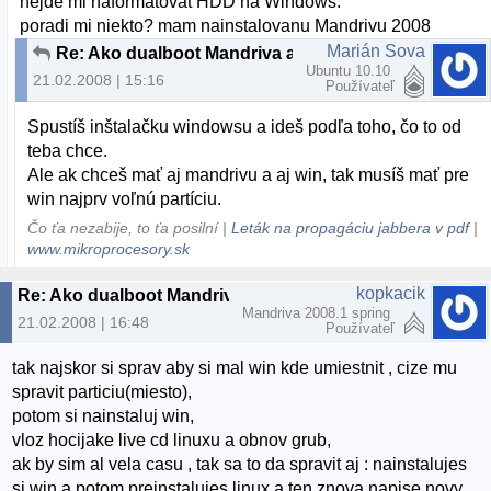
nejde mi naformatovat HDD na Windows.
poradi mi niekto? mam nainstalovanu Mandrivu 2008
Marián Sova
Re: Ako dualboot Mandriva a XP
Ubuntu 10.10
21.02.2008 | 15:16
Používateľ
Spustíš inštalačku windowsu a ideš podľa toho, čo to od
teba chce.
Ale ak chceš mať aj mandrivu a aj win, tak musíš mať pre
win najprv voľnú partíciu.
Čo ťa nezabije, to ťa posilní |
Leták na propagáciu jabbera v pdf
|
www.mikroprocesory.sk
kopkacik
Re: Ako dualboot Mandriva a XP
Mandriva 2008.1 spring
21.02.2008 | 16:48
Používateľ
tak najskor si sprav aby si mal win kde umiestnit , cize mu
spravit particiu(miesto),
potom si nainstaluj win,
vloz hocijake live cd linuxu a obnov grub,
ak by sim al vela casu , tak sa to da spravit aj : nainstalujes
si win a potom preinstalujes linux a ten znova napise novy