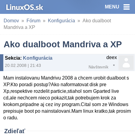
MENU
Domov
Fórum
Konfigurácia
Ako dualboot
Mandriva a XP
Ako dualboot Mandriva a XP
deex
Sekcia
:
Konfigurácia
20.02.2008 | 21:43
Návštevník
Mam instalovanu Mandrivu 2008 a chcem urobit dualboot s
XP.Kto poradi postup?Ako naformatovat disk pre
Xp,respektive rozdelit particie,stiahol som Gparted live
cd,ale nechcem nieco pokazit,tak potrebujem krok za
krokom,pripadne aj cez iny program.Cital som ze Windows
prepisuje boot po nainstalovani.Mam linux kratko,tak prosim
o radu.
Zdieľať