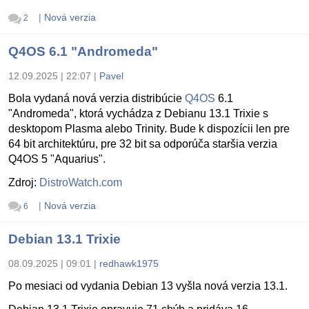
|
Nová verzia
2
Q4OS 6.1 "Andromeda"
12.09.2025 | 22:07
|
Pavel
Bola vydaná nová verzia distribúcie
Q4OS
6.1
"Andromeda", ktorá vychádza z Debianu 13.1 Trixie s
desktopom Plasma alebo Trinity. Bude k dispozícii len pre
64 bit architektúru, pre 32 bit sa odporúča staršia verzia
Q4OS 5 "Aquarius".
Zdroj:
DistroWatch.com
|
Nová verzia
6
Debian 13.1 Trixie
08.09.2025 | 09:01
|
redhawk1975
Po mesiaci od vydania Debian 13 vyšla nová verzia 13.1.