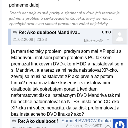
pohneme dalej.
Strach dát najevo své pocity a zjednat si u druhých respekt je
jedním z problémů civilizovaného člověka, který se naučil
zpochybňovat svou vlastní pravdu pro zdání objektivity
emo
Re: Ako dualboot Mandriva a XP
21.02.2008 | 23:23
Návštevník
ja mam tiez taky problem. predtym som mal XP spolu s
Mandrivou. mal som potom problem s PC tak som
premazal linuxovym DVD-ckom HDD a naistaloval som
si Mandrivu, ale teraz sa mi neda naistalovat XP-cko.
zevraj sa musi naistalovat XP ako prve a az potom
Linux? nemam az take skusenosti s instalovanim
dualbootu tak potrebujem poradit. ked dam
naformatovat disk s instalacnym DVD Mandriva tak mi
ho nechce naformatovat na NTFS. instalacne CD-cko
XP-cka mi vobec nenacita. da sa disk preformatovat aj
bez instalacneho DVD linuxu? ako?
Samuel BWPOW Kupka
Re: Ako dualboot Mandriva a XP
Almalinux, OpenWRT