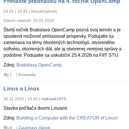
Prihláste prednášku na 4. ročník OpenCamp
24.01 | 14:45
|
MarekGalinski
Dátum udalosti:
25.04.2026
Štvrtý ročník Bratislava OpenCamp pozná svoj termín a je
spustená možnosť prihlasovať príspevky. Podujatie sa
zameriava na témy otvorených technológii, otvoreného
softvéru, otvorených dát, ale aj otvorenej verejnej správy a
podobne. Podujatie sa uskutoční 25.4.2026 na FIIT STU.
Zdroj:
Bratislava OpenCamp
|
Komunita
1
Linus a Linus
30.11.2025 | 19:40
|
redhawk1975
Stavba počítača dvomi Linusmi
Zdroj:
Building a Computer with the CREATOR of Linux!
|
Zaujímavý článok
8