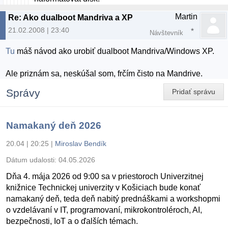
Martin
Re: Ako dualboot Mandriva a XP
21.02.2008 | 23:40
Návštevník
Tu
máš návod ako urobiť dualboot Mandriva/Windows XP.
Ale priznám sa, neskúšal som, frčím čisto na Mandrive.
Správy
Pridať správu
Namakaný deň 2026
20.04 | 20:25
|
Miroslav Bendík
Dátum udalosti:
04.05.2026
Dňa 4. mája 2026 od 9:00 sa v priestoroch Univerzitnej
knižnice Technickej univerzity v Košiciach bude konať
namakaný deň, teda deň nabitý prednáškami a workshopmi
o vzdelávaní v IT, programovaní, mikrokontroléroch, AI,
bezpečnosti, IoT a o ďalších témach.