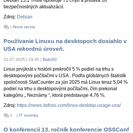
Debian 13.1 Trixie opravuje 71 chýb a pridáva 16
bezpečnostných aktualizácií.
Zdroj:
Debian
|
Nová verzia
Používanie Linuxu na desktopoch dosiahlo v
USA rekordnú úroveň.
21.07.2025 | 19:40
|
Balin50
Linux prvýkrát v histórii prekročil 5 % podiel na trhu s
desktopovými počítačmi v USA . Podľa globálnych štatistík
spoločnosti StatCounter za jún 2025 má Linux teraz 5,04 %
podiel na trhu s desktopovými počítačmi, čím prekonal
kategóriu „ Neznámy “, ktorá predstavuje 4,76 %.
Zdroj:
https://news.itsfoss.com/linux-desktop-usage-usa/
|
IT novinky
2
O konferencii 13. ročník konferencie OSSConf