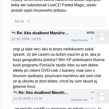
keby ste nabootovali LiveCD Parted Magic, alebo
poslali vypis linuxoveho prikazu
fdisk -l
emo
Re: Ako dualboot Mandriva a XP
22.02.2008 | 18:59
Návštevník
srigi ja take veci ako tu pises nedokazem zatial
spravit. ;o( ale casom sa dufam naucim aj to. aka je
tvoja geograficka poloha? Win XP potrebujem hlavne
kvoli programu Pinnacle studio lebo su tam dobre
efekty pri robeni DVD-ciek z kamery. inak som s
linuxom spokojny. pouzivam mandrivu ale som cital
ze aj ubuntu je dost dobre. chcel by som skusit aj
greenie linux.
---
Re: Ako dualboot Mandriva a XP
22.02.2008 | 19:33
Návštevník
pri installe winXP sa dostanes do tohoto
miesta
, ty