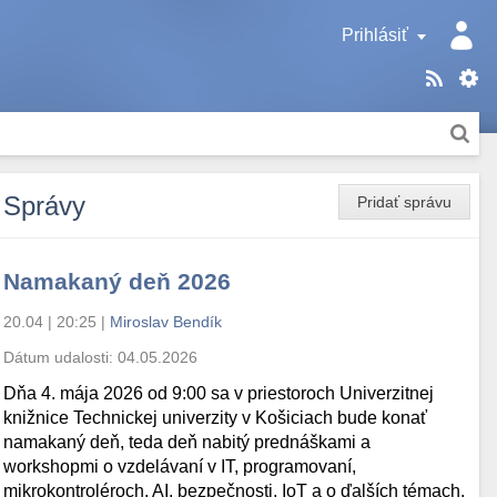
Prihlásiť
Správy
Pridať správu
Namakaný deň 2026
20.04 | 20:25
|
Miroslav Bendík
Dátum udalosti:
04.05.2026
Dňa 4. mája 2026 od 9:00 sa v priestoroch Univerzitnej
knižnice Technickej univerzity v Košiciach bude konať
namakaný deň, teda deň nabitý prednáškami a
workshopmi o vzdelávaní v IT, programovaní,
mikrokontroléroch, AI, bezpečnosti, IoT a o ďalších témach.