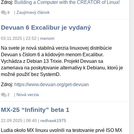
Zdroj:
Building a Computer with the CREATOR of Linux!
|
Zaujímavý článok
8
Devuan 6 Excalibur je vydaný
03.11.2025 | 22:52
|
menom
Na svete je nová stabilná verzia linuxovej distribúcie
Devuan s číslom 6 a kódovým menom Excalibur.
Vychádza z Debian 13 Trixie. Projekt Devuan sa
zameriava na poskytovanie alternatívy k Debianu, ktorú je
možné použiť bez SystemD.
Zdroj:
https://www.devuan.org/get-devuan
|
Nová verzia
2
MX-25 “Infinity” beta 1
22.09.2025 | 08:40
|
redhawk1975
Ludia okolo MX linuxu uvolnili na testovanie prvé ISO MX