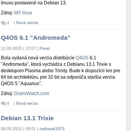
linuxu postavené na Debian 13.
Zdroj:
MX linux
|
Nová verzia
2
Q4OS 6.1 "Andromeda"
12.09.2025 | 22:07
|
Pavel
Bola vydaná nová verzia distribúcie
Q4OS
6.1
"Andromeda", ktorá vychádza z Debianu 13.1 Trixie s
desktopom Plasma alebo Trinity. Bude k dispozícii len pre
64 bit architektúru, pre 32 bit sa odporúča staršia verzia
Q4OS 5 "Aquarius".
Zdroj:
DistroWatch.com
|
Nová verzia
6
Debian 13.1 Trixie
08.09.2025 | 09:01
|
redhawk1975