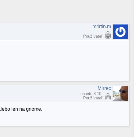
m4rtin.m
Používateľ
Mirrec
ubuntu 8.10
Používateľ
alebo len na gnome.