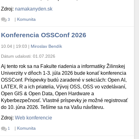
Zdroj:
namakanyden.sk
|
Komunita
3
Konferencia OSSConf 2026
10.04 | 19:03
|
Miroslav Bendík
Dátum udalosti:
01.07.2026
Aj tento rok sa na Fakulte riadenia a informatiky Žilinskej
Univerzity v dňoch 1-3. júla 2026 bude konať konferencia
OSSConf. Príspevky budú zaradené v sekciách: Open AI,
LATEX, R a ich priatelia, Vývoj OSS, OSS vo vzdelávaní,
Open GIS & Open Data, Open Hardware a
Kyberbezpečnosť. Vlastné príspevky je možné registrovať
do 10. júna 2026. Tešíme sa na Vašu návštevu.
Zdroj:
Web konferencie
|
Komunita
1