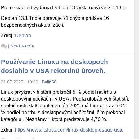
Po mesiaci od vydania Debian 13 vyšla nová verzia 13.1.
Debian 13.1 Trixie opravuje 71 chýb a pridáva 16
bezpečnostných aktualizácií.
Zdroj:
Debian
|
Nová verzia
Používanie Linuxu na desktopoch
dosiahlo v USA rekordnú úroveň.
21.07.2025 | 19:40
|
Balin50
Linux prvýkrát v histórii prekročil 5 % podiel na trhu s
desktopovými počítačmi v USA . Podľa globálnych štatistík
spoločnosti StatCounter za jún 2025 má Linux teraz 5,04
% podiel na trhu s desktopovými počítačmi, čím prekonal
kategóriu „ Neznámy “, ktorá predstavuje 4,76 %.
Zdroj:
https://news.itsfoss.com/linux-desktop-usage-usa/