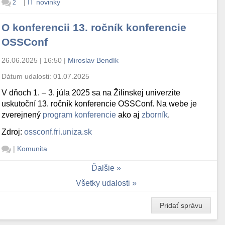
|
IT novinky
2
O konferencii 13. ročník konferencie
OSSConf
26.06.2025 | 16:50
|
Miroslav Bendík
Dátum udalosti:
01.07.2025
V dňoch 1. – 3. júla 2025 sa na Žilinskej univerzite
uskutoční 13. ročník konferencie OSSConf. Na webe je
zverejnený
program konferencie
ako aj
zborník
.
Zdroj:
ossconf.fri.uniza.sk
|
Komunita
Ďalšie
Všetky udalosti
Pridať správu