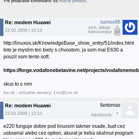
Pre pridávanie komentárov sa
musíte prihlásiť
.
samox86
Re: modem Huawei
arch, debian
22.02.2008 | 10:13
Administrátor
http://linuxos.sk/KnowledgeBase_show_entry/51/index.html
toto je myslim ten biely s chvostom. ja som mal E630 a
pouzil som tento soft:
https://forge.vodafonebetavine.net/projects/vodafonemobi
skus to s nim
lnx.sk - virtualne servery; Lnx@Lnx.sk
fantomas
Re: modem Huawei
22.02.2008 | 12:13
Návštevník
e220 funguje dobre pod linuxom takmer vsade, bud cez
usbserial alebo cez option, akurat je treba stiahnut program