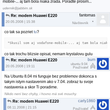
mobile-... aj tam bola niaka zrada. Poradte prosim...
udernik@jabbim.sk
fantomas
Re: modem Huawei E220
20.05.2008 | 15:38
Návštevník
co tak sa pozriet
tu
?
"Skusil som aj vodafone-mobile-... aj tam bola niaka
co tak trochu blizsie opisat, nemam krystalovu gulu
bum
Re: modem Huawei E220
ubuntu 9.04
20.05.2008 | 19:11
Používateľ
Na Ubuntu 8.04 mi funguje bez problemov dokonca s
takym istym nastavenim ako v 7.04. zobraz tu svoje
nastavenia a skor Ti poradime.
Nikdo není bez chyby, i hovno má své mouchy.
carly1860
Re: modem Huawei E220
08.11.2008 | 21:15
Používateľ