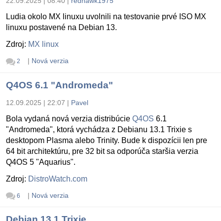
22.09.2025 | 08:40
|
redhawk1975
Ludia okolo MX linuxu uvolnili na testovanie prvé ISO MX
linuxu postavené na Debian 13.
Zdroj:
MX linux
|
Nová verzia
2
Q4OS 6.1 "Andromeda"
12.09.2025 | 22:07
|
Pavel
Bola vydaná nová verzia distribúcie
Q4OS
6.1
"Andromeda", ktorá vychádza z Debianu 13.1 Trixie s
desktopom Plasma alebo Trinity. Bude k dispozícii len pre
64 bit architektúru, pre 32 bit sa odporúča staršia verzia
Q4OS 5 "Aquarius".
Zdroj:
DistroWatch.com
|
Nová verzia
6
Debian 13.1 Trixie