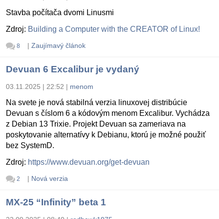
Stavba počítača dvomi Linusmi
Zdroj:
Building a Computer with the CREATOR of Linux!
|
Zaujímavý článok
8
Devuan 6 Excalibur je vydaný
03.11.2025 | 22:52
|
menom
Na svete je nová stabilná verzia linuxovej distribúcie
Devuan s číslom 6 a kódovým menom Excalibur. Vychádza
z Debian 13 Trixie. Projekt Devuan sa zameriava na
poskytovanie alternatívy k Debianu, ktorú je možné použiť
bez SystemD.
Zdroj:
https://www.devuan.org/get-devuan
|
Nová verzia
2
MX-25 “Infinity” beta 1