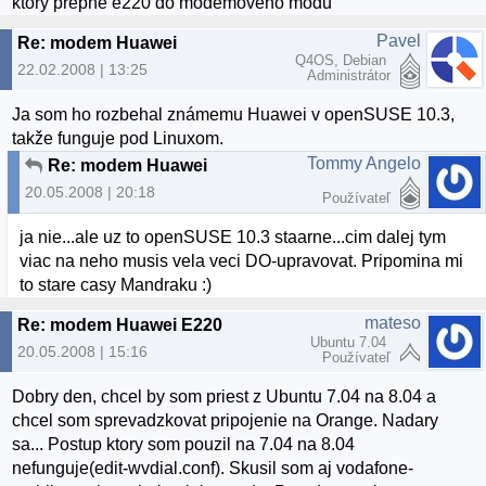
ktory prepne e220 do modemoveho modu
Pavel
Re: modem Huawei
Q4OS, Debian
22.02.2008 | 13:25
Administrátor
Ja som ho rozbehal známemu Huawei v openSUSE 10.3,
takže funguje pod Linuxom.
Tommy Angelo
Re: modem Huawei
20.05.2008 | 20:18
Používateľ
ja nie...ale uz to openSUSE 10.3 staarne...cim dalej tym
viac na neho musis vela veci DO-upravovat. Pripomina mi
to stare casy Mandraku :)
mateso
Re: modem Huawei E220
Ubuntu 7.04
20.05.2008 | 15:16
Používateľ
Dobry den, chcel by som priest z Ubuntu 7.04 na 8.04 a
chcel som sprevadzkovat pripojenie na Orange. Nadary
sa... Postup ktory som pouzil na 7.04 na 8.04
nefunguje(edit-wvdial.conf). Skusil som aj vodafone-