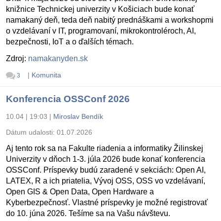
knižnice Technickej univerzity v Košiciach bude konať
namakaný deň, teda deň nabitý prednáškami a workshopmi
o vzdelávaní v IT, programovaní, mikrokontroléroch, AI,
bezpečnosti, IoT a o ďalších témach.
Zdroj:
namakanyden.sk
|
Komunita
3
Konferencia OSSConf 2026
10.04 | 19:03
|
Miroslav Bendík
Dátum udalosti:
01.07.2026
Aj tento rok sa na Fakulte riadenia a informatiky Žilinskej
Univerzity v dňoch 1-3. júla 2026 bude konať konferencia
OSSConf. Príspevky budú zaradené v sekciách: Open AI,
LATEX, R a ich priatelia, Vývoj OSS, OSS vo vzdelávaní,
Open GIS & Open Data, Open Hardware a
Kyberbezpečnosť. Vlastné príspevky je možné registrovať
do 10. júna 2026. Tešíme sa na Vašu návštevu.