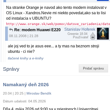
Na stranke Orange je navod ako tento modem instalovat v
OS Linux - Xandros.Nevie mi niekto povedat,ako sa to lisi
od instalacia v UBUNTU?
http://www.orange.sk/web/pomoc/datove_zariadenia/dat
Stanislav Hoferek
Re: modem Huawei E220
Greenie 18.04
08.11.2008 | 21:28
Používateľ
ale joj ved to je asus eee... a ty mas na beznom stroji
ubuntu - ci nie?
tlačené knihy a e-knihy
Správy
Pridať správu
Namakaný deň 2026
20.04 | 20:25
|
Miroslav Bendík
Dátum udalosti:
04.05.2026
Dňa 4. mája 2026 od 9:00 sa v priestoroch Univerzitnej