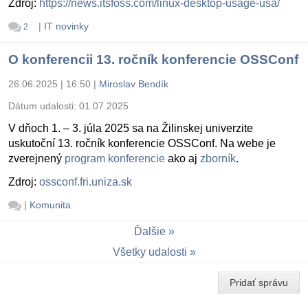
Zdroj:
https://news.itsfoss.com/linux-desktop-usage-usa/
|
IT novinky
2
O konferencii 13. ročník konferencie OSSConf
26.06.2025 | 16:50
|
Miroslav Bendík
Dátum udalosti:
01.07.2025
V dňoch 1. – 3. júla 2025 sa na Žilinskej univerzite
uskutoční 13. ročník konferencie OSSConf. Na webe je
zverejnený
program konferencie
ako aj
zborník
.
Zdroj:
ossconf.fri.uniza.sk
|
Komunita
Ďalšie
Všetky udalosti
Pridať správu