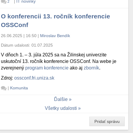
|
IT novinky
2
O konferencii 13. ročník konferencie
OSSConf
26.06.2025 | 16:50
|
Miroslav Bendík
Dátum udalosti:
01.07.2025
V dňoch 1. – 3. júla 2025 sa na Žilinskej univerzite
uskutoční 13. ročník konferencie OSSConf. Na webe je
zverejnený
program konferencie
ako aj
zborník
.
Zdroj:
ossconf.fri.uniza.sk
|
Komunita
Ďalšie
Všetky udalosti
Pridať správu