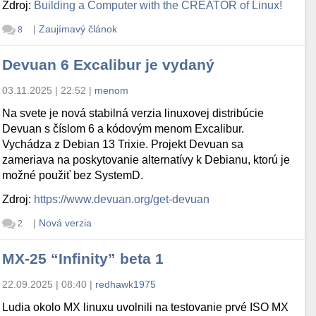
Zdroj:
Building a Computer with the CREATOR of Linux!
|
Zaujímavý článok
8
Devuan 6 Excalibur je vydaný
03.11.2025 | 22:52
|
menom
Na svete je nová stabilná verzia linuxovej distribúcie
Devuan s číslom 6 a kódovým menom Excalibur.
Vychádza z Debian 13 Trixie. Projekt Devuan sa
zameriava na poskytovanie alternatívy k Debianu, ktorú je
možné použiť bez SystemD.
Zdroj:
https://www.devuan.org/get-devuan
|
Nová verzia
2
MX-25 “Infinity” beta 1
22.09.2025 | 08:40
|
redhawk1975
Ludia okolo MX linuxu uvolnili na testovanie prvé ISO MX