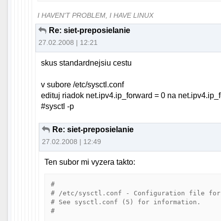
I HAVEN'T PROBLEM, I HAVE LINUX
Re: siet-preposielanie
27.02.2008 | 12:21
skus standardnejsiu cestu
v subore /etc/sysctl.conf
edituj riadok net.ipv4.ip_forward = 0 na net.ipv4.ip_
#sysctl -p
Re: siet-preposielanie
27.02.2008 | 12:49
Ten subor mi vyzera takto:
#

# /etc/sysctl.conf - Configuration file for
# See sysctl.conf (5) for information.

#
