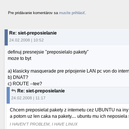
Pre pridávanie komentárov sa
musíte prihlásiť
.
Re: siet-preposielanie
24.02.2008 | 10:52
definuj presnejsie "preposielalo pakety"
moze to byt
a) klasicky masquerade pre pripojenie LAN pc von do inter
b) DNAT?
c) ROUTE --tee?
Re: siet-preposielanie
24.02.2008 | 11:17
Chcem preposielat pakety z internetu cez UBUNTU na iny 
a potom uz len caka na pakety.... ubuntu mu ich neposiela 
I HAVEN'T PROBLEM, I HAVE LINUX