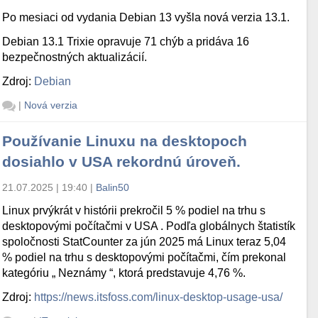
Po mesiaci od vydania Debian 13 vyšla nová verzia 13.1.
Debian 13.1 Trixie opravuje 71 chýb a pridáva 16
bezpečnostných aktualizácií.
Zdroj:
Debian
|
Nová verzia
Používanie Linuxu na desktopoch
dosiahlo v USA rekordnú úroveň.
21.07.2025 | 19:40
|
Balin50
Linux prvýkrát v histórii prekročil 5 % podiel na trhu s
desktopovými počítačmi v USA . Podľa globálnych štatistík
spoločnosti StatCounter za jún 2025 má Linux teraz 5,04
% podiel na trhu s desktopovými počítačmi, čím prekonal
kategóriu „ Neznámy “, ktorá predstavuje 4,76 %.
Zdroj:
https://news.itsfoss.com/linux-desktop-usage-usa/