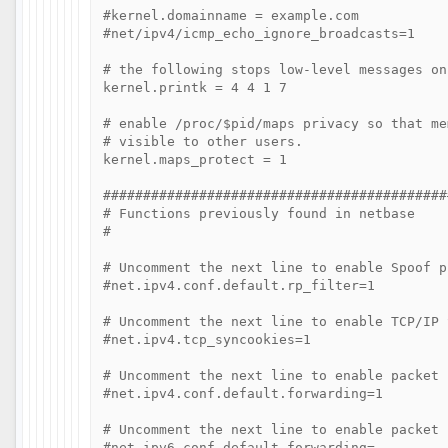
#kernel.domainname = example.com

#net/ipv4/icmp_echo_ignore_broadcasts=1

# the following stops low-level messages on
kernel.printk = 4 4 1 7

# enable /proc/$pid/maps privacy so that me
# visible to other users.

kernel.maps_protect = 1

###########################################
# Functions previously found in netbase

#

# Uncomment the next line to enable Spoof p
#net.ipv4.conf.default.rp_filter=1

# Uncomment the next line to enable TCP/IP 
#net.ipv4.tcp_syncookies=1

# Uncomment the next line to enable packet 
#net.ipv4.conf.default.forwarding=1

# Uncomment the next line to enable packet 
#net.ipv6.conf.default.forwarding=