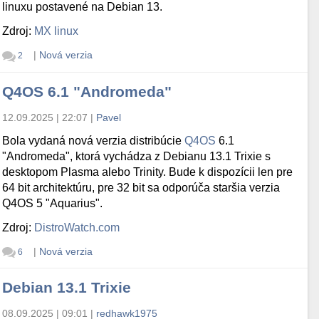
linuxu postavené na Debian 13.
Zdroj:
MX linux
|
Nová verzia
2
Q4OS 6.1 "Andromeda"
12.09.2025 | 22:07
|
Pavel
Bola vydaná nová verzia distribúcie
Q4OS
6.1
"Andromeda", ktorá vychádza z Debianu 13.1 Trixie s
desktopom Plasma alebo Trinity. Bude k dispozícii len pre
64 bit architektúru, pre 32 bit sa odporúča staršia verzia
Q4OS 5 "Aquarius".
Zdroj:
DistroWatch.com
|
Nová verzia
6
Debian 13.1 Trixie
08.09.2025 | 09:01
|
redhawk1975