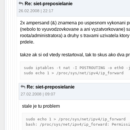
Re: siet-preposielanie
26.02.2008 | 22:17
2x ampersand (&) znamena po uspesnom vykonani prv
(nebolo to vyuvodzovkovane a ani vyzatvorkovane) sa
roota/administratora) a druhy s travami uzivatela ktor
prdele.
takze ak si od vtedy restartoval, tak to skus ako dva pr
sudo iptables -t nat -I POSTROUTING -o eth0 -j
Re: siet-preposielanie
27.02.2008 | 09:07
stale je tu problem
sudo echo 1 > /proc/sys/net/ipv4/ip_forward
