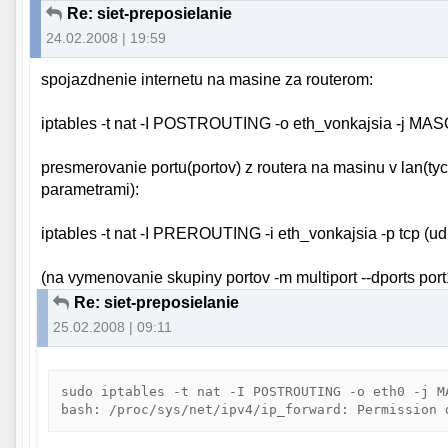
Re: siet-preposielanie
24.02.2008 | 19:59
spojazdnenie internetu na masine za routerom:
iptables -t nat -I POSTROUTING -o eth_vonkajsia -j MA
presmerovanie portu(portov) z routera na masinu v lan(tyc
parametrami):
iptables -t nat -I PREROUTING -i eth_vonkajsia -p tcp (u
(na vymenovanie skupiny portov -m multiport --dports port1
Re: siet-preposielanie
25.02.2008 | 09:11
sudo iptables -t nat -I POSTROUTING -o eth0 -j M