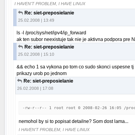
I HAVEN'T PROBLEM, I HAVE LINUX
Re: siet-preposielanie
25.02.2008 | 13:49
ls -l /proc/sys/net/ipv4/ip_forward
ak ten subor neexistuje tak nie je aktivna podpora pre 
Re: siet-preposielanie
25.02.2008 | 15:10
&& echo 1 sa vykona po tom co sudo skonci uspesne tj sa
prikazy urob po jednom
Re: siet-preposielanie
26.02.2008 | 17:08
nemohol by si to popisat detailne? Som dost lama...
I HAVEN'T PROBLEM, I HAVE LINUX