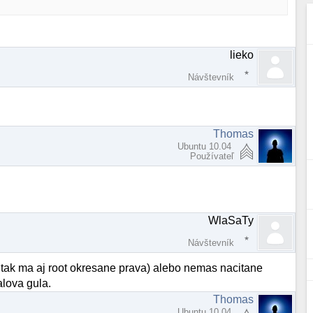
lieko
Návštevník
Thomas
Ubuntu 10.04
Používateľ
WlaSaTy
Návštevník
(a tak ma aj root okresane prava) alebo nemas nacitane
alova gula.
Thomas
Ubuntu 10.04