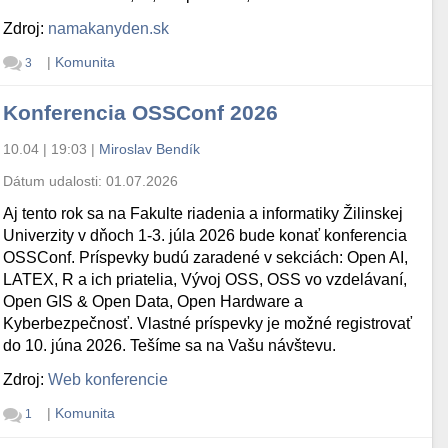
Zdroj:
namakanyden.sk
|
Komunita
3
Konferencia OSSConf 2026
10.04 | 19:03
|
Miroslav Bendík
Dátum udalosti:
01.07.2026
Aj tento rok sa na Fakulte riadenia a informatiky Žilinskej
Univerzity v dňoch 1-3. júla 2026 bude konať konferencia
OSSConf. Príspevky budú zaradené v sekciách: Open AI,
LATEX, R a ich priatelia, Vývoj OSS, OSS vo vzdelávaní,
Open GIS & Open Data, Open Hardware a
Kyberbezpečnosť. Vlastné príspevky je možné registrovať
do 10. júna 2026. Tešíme sa na Vašu návštevu.
Zdroj:
Web konferencie
|
Komunita
1