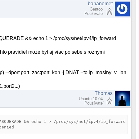
bananomet
Gentoo
Používateľ
SQUERADE && echo 1 > /proc/sys/net/ipv4/ip_forward
hto pravidiel moze byt aj viac po sebe s roznymi
dp) --dport port_zac:port_kon -j DNAT --to ip_masiny_v_lan
,port2...)
Thomas
Ubuntu 10.04
Používateľ
ASQUERADE && echo 1 > /proc/sys/net/ipv4/ip_forward
