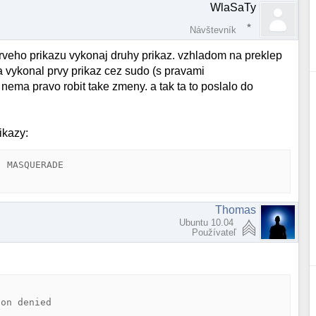
WlaSaTy
Návštevník
eho prikazu vykonaj druhy prikaz. vzhladom na preklep
 vykonal prvy prikaz cez sudo (s pravami
y nema pravo robit take zmeny. a tak ta to poslalo do
ikazy:
 MASQUERADE 

Thomas
Ubuntu 10.04
Používateľ