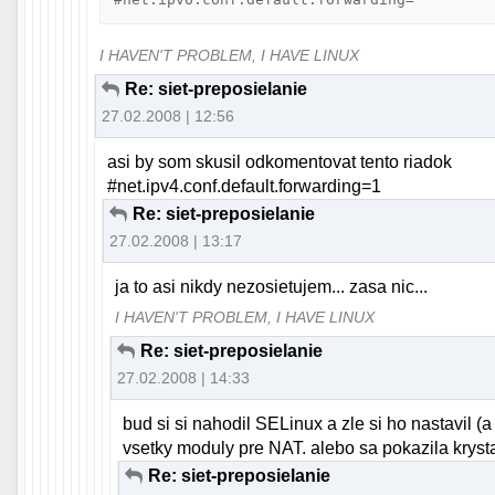
I HAVEN'T PROBLEM, I HAVE LINUX
Re: siet-preposielanie
27.02.2008 | 12:56
asi by som skusil odkomentovat tento riadok
#net.ipv4.conf.default.forwarding=1
Re: siet-preposielanie
27.02.2008 | 13:17
ja to asi nikdy nezosietujem... zasa nic...
I HAVEN'T PROBLEM, I HAVE LINUX
Re: siet-preposielanie
27.02.2008 | 14:33
bud si si nahodil SELinux a zle si ho nastavil 
vsetky moduly pre NAT. alebo sa pokazila kryst
Re: siet-preposielanie