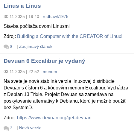
Linus a Linus
30.11.2025 | 19:40
|
redhawk1975
Stavba počítača dvomi Linusmi
Zdroj:
Building a Computer with the CREATOR of Linux!
|
Zaujímavý článok
8
Devuan 6 Excalibur je vydaný
03.11.2025 | 22:52
|
menom
Na svete je nová stabilná verzia linuxovej distribúcie
Devuan s číslom 6 a kódovým menom Excalibur. Vychádza
z Debian 13 Trixie. Projekt Devuan sa zameriava na
poskytovanie alternatívy k Debianu, ktorú je možné použiť
bez SystemD.
Zdroj:
https://www.devuan.org/get-devuan
|
Nová verzia
2