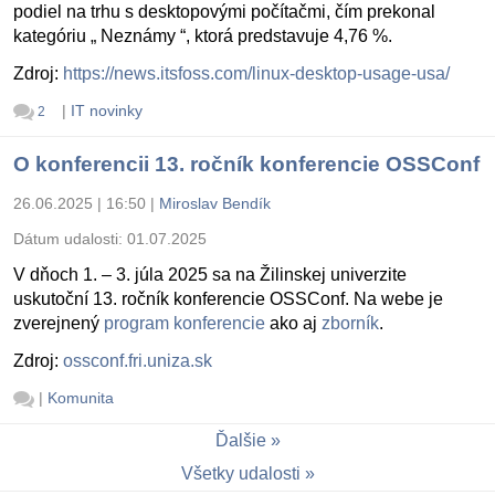
podiel na trhu s desktopovými počítačmi, čím prekonal
kategóriu „ Neznámy “, ktorá predstavuje 4,76 %.
Zdroj:
https://news.itsfoss.com/linux-desktop-usage-usa/
|
IT novinky
2
O konferencii 13. ročník konferencie OSSConf
26.06.2025 | 16:50
|
Miroslav Bendík
Dátum udalosti:
01.07.2025
V dňoch 1. – 3. júla 2025 sa na Žilinskej univerzite
uskutoční 13. ročník konferencie OSSConf. Na webe je
zverejnený
program konferencie
ako aj
zborník
.
Zdroj:
ossconf.fri.uniza.sk
|
Komunita
Ďalšie
Všetky udalosti