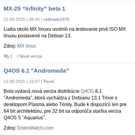
MX-25 “Infinity” beta 1
22.09.2025 | 08:40
|
redhawk1975
Ludia okolo MX linuxu uvolnili na testovanie prvé ISO MX
linuxu postavené na Debian 13.
Zdroj:
MX linux
|
Nová verzia
2
Q4OS 6.1 "Andromeda"
12.09.2025 | 22:07
|
Pavel
Bola vydaná nová verzia distribúcie
Q4OS
6.1
"Andromeda", ktorá vychádza z Debianu 13.1 Trixie s
desktopom Plasma alebo Trinity. Bude k dispozícii len pre
64 bit architektúru, pre 32 bit sa odporúča staršia verzia
Q4OS 5 "Aquarius".
Zdroj:
DistroWatch.com