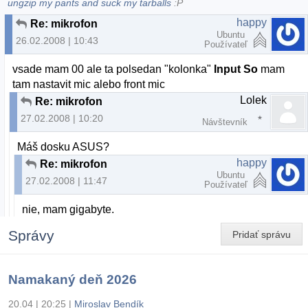
ungzip my pants and suck my tarballs
:P
happy
Re: mikrofon
Ubuntu
26.02.2008 | 10:43
Používateľ
vsade mam 00 ale ta polsedan "kolonka"
Input So
mam
tam nastavit mic alebo front mic
Lolek
Re: mikrofon
27.02.2008 | 10:20
Návštevník
Máš dosku ASUS?
happy
Re: mikrofon
Ubuntu
27.02.2008 | 11:47
Používateľ
nie, mam gigabyte.
Správy
Pridať správu
Namakaný deň 2026
20.04 | 20:25
|
Miroslav Bendík