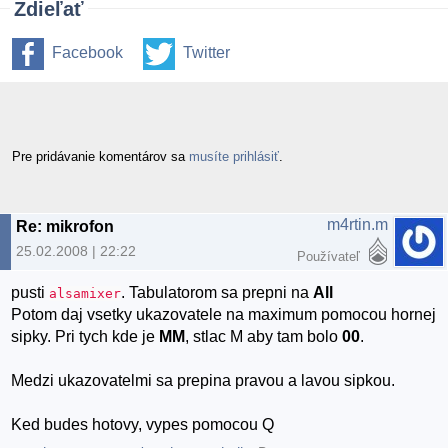
Zdieľať
Facebook
Twitter
Pre pridávanie komentárov sa
musíte prihlásiť
.
m4rtin.m
Re: mikrofon
25.02.2008 | 22:22
Používateľ
pusti
. Tabulatorom sa prepni na
All
alsamixer
Potom daj vsetky ukazovatele na maximum pomocou hornej
sipky. Pri tych kde je
MM
, stlac M aby tam bolo
00
.
Medzi ukazovatelmi sa prepina pravou a lavou sipkou.
Ked budes hotovy, vypes pomocou Q