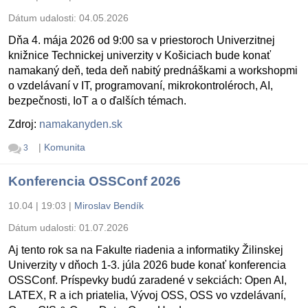
Dátum udalosti:
04.05.2026
Dňa 4. mája 2026 od 9:00 sa v priestoroch Univerzitnej
knižnice Technickej univerzity v Košiciach bude konať
namakaný deň, teda deň nabitý prednáškami a workshopmi
o vzdelávaní v IT, programovaní, mikrokontroléroch, AI,
bezpečnosti, IoT a o ďalších témach.
Zdroj:
namakanyden.sk
|
Komunita
3
Konferencia OSSConf 2026
10.04 | 19:03
|
Miroslav Bendík
Dátum udalosti:
01.07.2026
Aj tento rok sa na Fakulte riadenia a informatiky Žilinskej
Univerzity v dňoch 1-3. júla 2026 bude konať konferencia
OSSConf. Príspevky budú zaradené v sekciách: Open AI,
LATEX, R a ich priatelia, Vývoj OSS, OSS vo vzdelávaní,