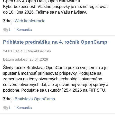
Open GIS & Open Data, Open Hardware a
Kyberbezpečnosť. Vlastné príspevky je možné registrovať
do 10. júna 2026. Tešíme sa na Vašu návštevu.
Zdroj:
Web konferencie
|
Komunita
1
Prihláste prednášku na 4. ročník OpenCamp
24.01 | 14:45
|
MarekGalinski
Dátum udalosti:
25.04.2026
Štvrtý ročník Bratislava OpenCamp pozná svoj termín a je
spustená možnosť prihlasovať príspevky. Podujatie sa
zameriava na témy otvorených technológii, otvoreného
softvéru, otvorených dát, ale aj otvorenej verejnej správy a
podobne. Podujatie sa uskutoční 25.4.2026 na FIIT STU.
Zdroj:
Bratislava OpenCamp
|
Komunita
1