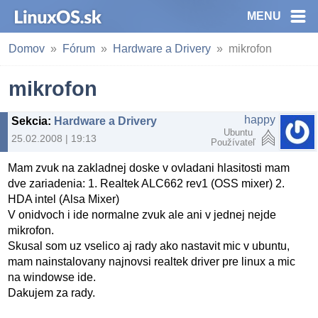
MENU
Domov
Fórum
Hardware a Drivery
mikrofon
mikrofon
happy
Sekcia
:
Hardware a Drivery
Ubuntu
25.02.2008 | 19:13
Používateľ
Mam zvuk na zakladnej doske v ovladani hlasitosti mam
dve zariadenia: 1. Realtek ALC662 rev1 (OSS mixer) 2.
HDA intel (Alsa Mixer)
V onidvoch i ide normalne zvuk ale ani v jednej nejde
mikrofon.
Skusal som uz vselico aj rady ako nastavit mic v ubuntu,
mam nainstalovany najnovsi realtek driver pre linux a mic
na windowse ide.
Dakujem za rady.