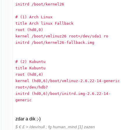
initrd /boot/kernel26
# (1) Arch Linux
title Arch linux Fallback
root (hd0,0)
kernel /boot/vmlinuz26 root=/dev/sda1 ro
initrd /boot/kernel26-fallback.img
# (2) Kubuntu
title Kubuntu
root (hd0,4)
kernel (hd0,6)/boot/vmlinuz-2.6.22-14-generic
root=/dev/hdb7
initrd (hd0,6)/boot/initrd.img-2.6.22-14-
generic
zdar a dik ;-)
$ € £ > /dev/null ; fg human_mind [1] zazen