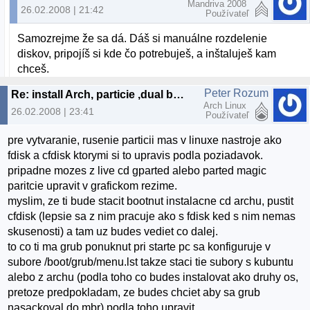
Mandriva 2008
26.02.2008 | 21:42
Používateľ
Samozrejme že sa dá. Dáš si manuálne rozdelenie
diskov, pripojíš si kde čo potrebuješ, a inštaluješ kam
chceš.
Peter Rozum
Re: install Arch, particie ,dual boot
Arch Linux
26.02.2008 | 23:41
Používateľ
pre vytvaranie, rusenie particii mas v linuxe nastroje ako
fdisk a cfdisk ktorymi si to upravis podla poziadavok.
pripadne mozes z live cd gparted alebo parted magic
paritcie upravit v grafickom rezime.
myslim, ze ti bude stacit bootnut instalacne cd archu, pustit
cfdisk (lepsie sa z nim pracuje ako s fdisk ked s nim nemas
skusenosti) a tam uz budes vediet co dalej.
to co ti ma grub ponuknut pri starte pc sa konfiguruje v
subore /boot/grub/menu.lst takze staci tie subory s kubuntu
alebo z archu (podla toho co budes instalovat ako druhy os,
pretoze predpokladam, ze budes chciet aby sa grub
nasackoval do mbr) podla toho upravit.