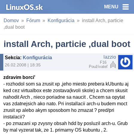
MENU
Domov
Fórum
Konfigurácia
install Arch, particie
,dual boot
install Arch, particie ,dual boot
lazzio
Sekcia
:
Konfigurácia
F16
26.02.2008 | 18:35
Používateľ
zdravim borci'
- rozhodol som sa zrusit xp ,jeho miesto prebera kUbuntu aj
ked cez virtualbox este zostava(kvoli skole) a chcem skusit
nahodit Arch , nieco poriadne sa naucit . Chcem sa opytat
vas zdatnejsich ako nato. Pri installacii arch-u budem moct
zrusit xp alebo akym sposobom ho zmazat ? pred/pri
instalacii?
- po zmazani xp zvysny obsah hdd by posluzil arch-u. Grub
by mal vyzerat tak, ze 1. primarny OS kubuntu , 2.