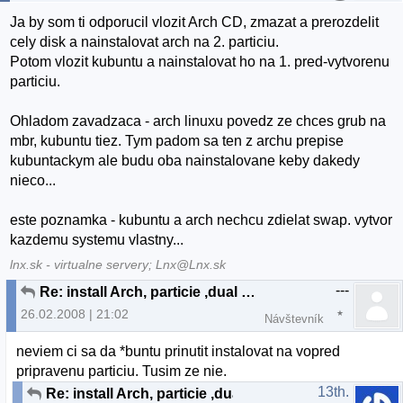
Ja by som ti odporucil vlozit Arch CD, zmazat a prerozdelit
cely disk a nainstalovat arch na 2. particiu.
Potom vlozit kubuntu a nainstalovat ho na 1. pred-vytvorenu
particiu.
Ohladom zavadzaca - arch linuxu povedz ze chces grub na
mbr, kubuntu tiez. Tym padom sa ten z archu prepise
kubuntackym ale budu oba nainstalovane keby dakedy
nieco...
este poznamka - kubuntu a arch nechcu zdielat swap. vytvor
kazdemu systemu vlastny...
lnx.sk - virtualne servery; Lnx@Lnx.sk
---
Re: install Arch, particie ,dual boot
26.02.2008 | 21:02
Návštevník
neviem ci sa da *buntu prinutit instalovat na vopred
pripravenu particiu. Tusim ze nie.
13th.
Re: install Arch, particie ,dual boot