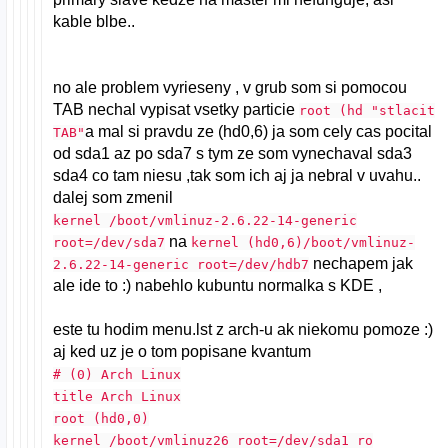
kable blbe..
no ale problem vyrieseny , v grub som si pomocou
TAB nechal vypisat vsetky particie
root (hd "stlacit
a mal si pravdu ze (hd0,6) ja som cely cas pocital
TAB"
od sda1 az po sda7 s tym ze som vynechaval sda3
sda4 co tam niesu ,tak som ich aj ja nebral v uvahu..
dalej som zmenil
kernel /boot/vmlinuz-2.6.22-14-generic
na
root=/dev/sda7
kernel (hd0,6)/boot/vmlinuz-
nechapem jak
2.6.22-14-generic root=/dev/hdb7
ale ide to :) nabehlo kubuntu normalka s KDE ,
este tu hodim menu.lst z arch-u ak niekomu pomoze :)
aj ked uz je o tom popisane kvantum
# (0) Arch Linux
title Arch Linux
root (hd0,0)
kernel /boot/vmlinuz26 root=/dev/sda1 ro