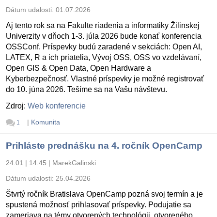
Dátum udalosti:
01.07.2026
Aj tento rok sa na Fakulte riadenia a informatiky Žilinskej
Univerzity v dňoch 1-3. júla 2026 bude konať konferencia
OSSConf. Príspevky budú zaradené v sekciách: Open AI,
LATEX, R a ich priatelia, Vývoj OSS, OSS vo vzdelávaní,
Open GIS & Open Data, Open Hardware a
Kyberbezpečnosť. Vlastné príspevky je možné registrovať
do 10. júna 2026. Tešíme sa na Vašu návštevu.
Zdroj:
Web konferencie
|
Komunita
1
Prihláste prednášku na 4. ročník OpenCamp
24.01 | 14:45
|
MarekGalinski
Dátum udalosti:
25.04.2026
Štvrtý ročník Bratislava OpenCamp pozná svoj termín a je
spustená možnosť prihlasovať príspevky. Podujatie sa
zameriava na témy otvorených technológii, otvoreného