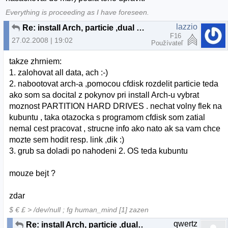
Everything is proceeding as I have foreseen.
lazzio
Re: install Arch, particie ,dual boot
F16
27.02.2008 | 19:02
Používateľ
takze zhrniem:
1. zalohovat all data, ach :-)
2. nabootovat arch-a ,pomocou cfdisk rozdelit particie teda
ako som sa docital z pokynov pri install Arch-u vybrat
moznost PARTITION HARD DRIVES . nechat volny flek na
kubuntu , taka otazocka s programom cfdisk som zatial
nemal cest pracovat , strucne info ako nato ak sa vam chce
mozte sem hodit resp. link ,dik :)
3. grub sa doladi po nahodeni 2. OS teda kubuntu
mouze bejt ?
zdar
$ € £ > /dev/null ; fg human_mind [1] zazen
qwertz
Re: install Arch, particie ,dual boot