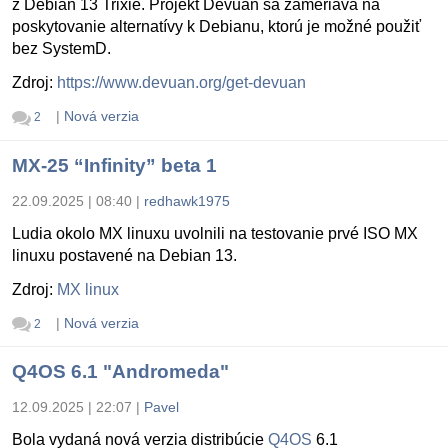
z Debian 13 Trixie. Projekt Devuan sa zameriava na
poskytovanie alternatívy k Debianu, ktorú je možné použiť
bez SystemD.
Zdroj:
https://www.devuan.org/get-devuan
|
Nová verzia
2
MX-25 “Infinity” beta 1
22.09.2025 | 08:40
|
redhawk1975
Ludia okolo MX linuxu uvolnili na testovanie prvé ISO MX
linuxu postavené na Debian 13.
Zdroj:
MX linux
|
Nová verzia
2
Q4OS 6.1 "Andromeda"
12.09.2025 | 22:07
|
Pavel
Bola vydaná nová verzia distribúcie
Q4OS
6.1