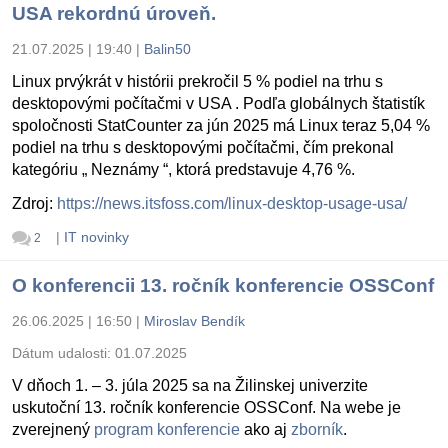
USA rekordnú úroveň.
21.07.2025 | 19:40
|
Balin50
Linux prvýkrát v histórii prekročil 5 % podiel na trhu s
desktopovými počítačmi v USA . Podľa globálnych štatistík
spoločnosti StatCounter za jún 2025 má Linux teraz 5,04 %
podiel na trhu s desktopovými počítačmi, čím prekonal
kategóriu „ Neznámy “, ktorá predstavuje 4,76 %.
Zdroj:
https://news.itsfoss.com/linux-desktop-usage-usa/
|
IT novinky
2
O konferencii 13. ročník konferencie OSSConf
26.06.2025 | 16:50
|
Miroslav Bendík
Dátum udalosti:
01.07.2025
V dňoch 1. – 3. júla 2025 sa na Žilinskej univerzite
uskutoční 13. ročník konferencie OSSConf. Na webe je
zverejnený
program konferencie
ako aj
zborník
.