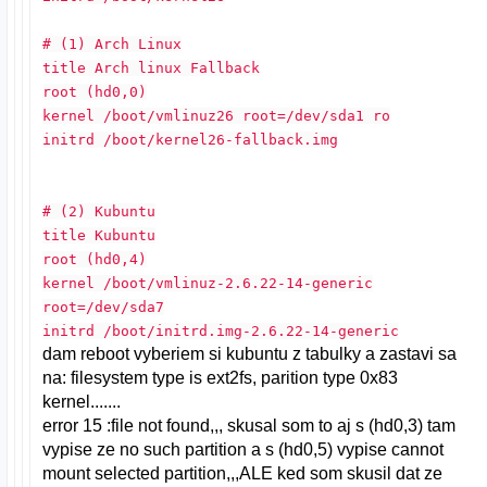
# (1) Arch Linux
title Arch linux Fallback
root (hd0,0)
kernel /boot/vmlinuz26 root=/dev/sda1 ro
initrd /boot/kernel26-fallback.img
# (2) Kubuntu
title Kubuntu
root (hd0,4)
kernel /boot/vmlinuz-2.6.22-14-generic
root=/dev/sda7
initrd /boot/initrd.img-2.6.22-14-generic
dam reboot vyberiem si kubuntu z tabulky a zastavi sa
na: filesystem type is ext2fs, parition type 0x83
kernel.......
error 15 :file not found,,, skusal som to aj s (hd0,3) tam
vypise ze no such partition a s (hd0,5) vypise cannot
mount selected partition,,,ALE ked som skusil dat ze