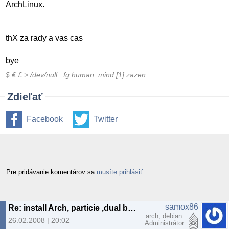
ArchLinux.
thX za rady a vas cas
bye
$ € £ > /dev/null ; fg human_mind [1] zazen
Zdieľať
Facebook
Twitter
Pre pridávanie komentárov sa
musíte prihlásiť
.
samox86
Re: install Arch, particie ,dual boot
arch, debian
26.02.2008 | 20:02
Administrátor