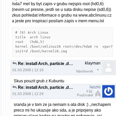
/sda7 mel by byt zapis v grubu nejspis root (hd0,6)
(nevim uz presne, jestli se u sata disku nepise (sd0,6))
zkus pohledat informace o grubu na www.abclinuxu.cz
a jeste pro inspiraci posilam zapis v mem menu.lst
# (0) Arch Linux

title  arch linux

root   (hd0,5)

kernel /boot/vmlinuz26 root=/dev/hda6 ro  vga=792
initrd /boot/kernel26.img
klayman
Re: install Arch, particie ,dual boot
01.03.2008 | 12:18
Návštevník
Skus pouzit grub z Kubuntu
lazzio
Re: install Arch, particie ,dual boot
F16
01.03.2008 | 12:29
Používateľ
sranda je v tom ze ja nemam s-ata disk :) ,,nechapem
preco mi ho ukazuje ako sda, a je pripojeny ako
primary slave kedze na master mi nefunguje, asi