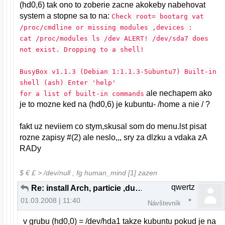
(hd0,6) tak ono to zoberie zacne akokeby nabehovat
system a stopne sa to na:
Check root= bootarg vat
/proc/cmdline or missing modules ,devices :
cat /proc/modules ls /dev ALERT! /dev/sda7 does
not exist. Dropping to a shell!
BusyBox v1.1.3 (Debian 1:1.1.3-5ubuntu7) Built-in
shell (ash) Enter 'help'
ale nechapem ako
for a list of built-in commands
je to mozne ked na (hd0,6) je kubuntu- /home a nie / ?
fakt uz neviiem co stym,skusal som do menu.lst pisat
rozne zapisy #(2) ale neslo,,, sry za dlzku a vdaka zA
RADy
$ € £ > /dev/null ; fg human_mind [1] zazen
qwertz
Re: install Arch, particie ,dual boot
01.03.2008 | 11:40
Návštevník
v grubu (hd0,0) = /dev/hda1 takze kubuntu pokud je na