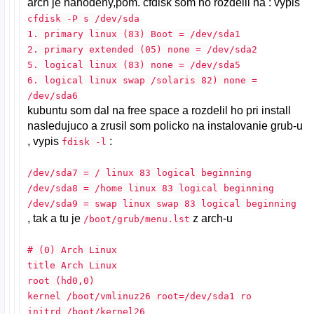
arch je nahodeny,pom. cfdisk som ho rozdelil na : vypis
cfdisk -P s /dev/sda
1. primary linux (83) Boot = /dev/sda1
2. primary extended (05) none = /dev/sda2
5. logical linux (83) none = /dev/sda5
6. logical linux swap /solaris 82) none =
/dev/sda6
kubuntu som dal na free space a rozdelil ho pri install
nasledujuco a zrusil som policko na instalovanie grub-u
, vypis
:
fdisk -l
/dev/sda7 = / linux 83 logical beginning
/dev/sda8 = /home linux 83 logical beginning
/dev/sda9 = swap linux swap 83 logical beginning
, tak a tu je
z arch-u
/boot/grub/menu.lst
# (0) Arch Linux
title Arch Linux
root (hd0,0)
kernel /boot/vmlinuz26 root=/dev/sda1 ro
initrd /boot/kernel26