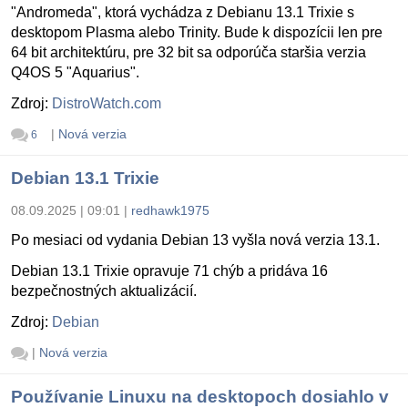
"Andromeda", ktorá vychádza z Debianu 13.1 Trixie s
desktopom Plasma alebo Trinity. Bude k dispozícii len pre
64 bit architektúru, pre 32 bit sa odporúča staršia verzia
Q4OS 5 "Aquarius".
Zdroj:
DistroWatch.com
|
Nová verzia
6
Debian 13.1 Trixie
08.09.2025 | 09:01
|
redhawk1975
Po mesiaci od vydania Debian 13 vyšla nová verzia 13.1.
Debian 13.1 Trixie opravuje 71 chýb a pridáva 16
bezpečnostných aktualizácií.
Zdroj:
Debian
|
Nová verzia
Používanie Linuxu na desktopoch dosiahlo v