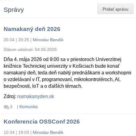
Správy
Pridať správu
Namakaný deň 2026
20.04 | 20:25
|
Miroslav Bendík
Dátum udalosti:
04.05.2026
Dňa 4. mája 2026 od 9:00 sa v priestoroch Univerzitnej
knižnice Technickej univerzity v Košiciach bude konať
namakaný deň, teda deň nabitý prednáškami a workshopmi
o vzdelávaní v IT, programovaní, mikrokontroléroch, AI,
bezpečnosti, IoT a o ďalších témach.
Zdroj:
namakanyden.sk
|
Komunita
3
Konferencia OSSConf 2026
10.04 | 19:03
|
Miroslav Bendík