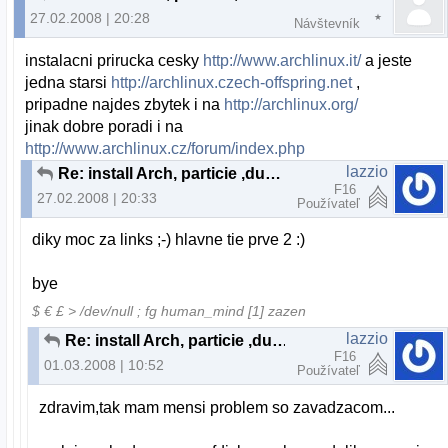
27.02.2008 | 20:28
Návštevník
instalacni prirucka cesky
http://www.archlinux.it/
a jeste
jedna starsi
http://archlinux.czech-offspring.net
,
pripadne najdes zbytek i na
http://archlinux.org/
jinak dobre poradi i na
http://www.archlinux.cz/forum/index.php
lazzio
Re: install Arch, particie ,dual boot
F16
27.02.2008 | 20:33
Používateľ
diky moc za links ;-) hlavne tie prve 2 :)
bye
$ € £ > /dev/null ; fg human_mind [1] zazen
lazzio
Re: install Arch, particie ,dual boot
F16
01.03.2008 | 10:52
Používateľ
zdravim,tak mam mensi problem so zavadzacom...