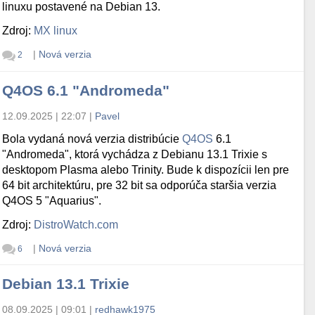
linuxu postavené na Debian 13.
Zdroj:
MX linux
|
Nová verzia
2
Q4OS 6.1 "Andromeda"
12.09.2025 | 22:07
|
Pavel
Bola vydaná nová verzia distribúcie
Q4OS
6.1
"Andromeda", ktorá vychádza z Debianu 13.1 Trixie s
desktopom Plasma alebo Trinity. Bude k dispozícii len pre
64 bit architektúru, pre 32 bit sa odporúča staršia verzia
Q4OS 5 "Aquarius".
Zdroj:
DistroWatch.com
|
Nová verzia
6
Debian 13.1 Trixie
08.09.2025 | 09:01
|
redhawk1975