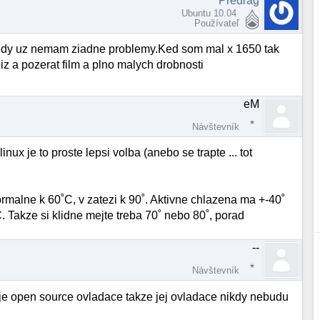
Predrag
Ubuntu 10.04
Používateľ
vtedy uz nemam ziadne problemy.Ked som mal x 1650 tak
z a pozerat film a plno malych drobnosti
eM
Návštevník
linux je to proste lepsi volba (anebo se trapte ... tot
ormalne k 60˚C, v zatezi k 90˚. Aktivne chlazena ma +-40˚
 Takze si klidne mejte treba 70˚ nebo 80˚, porad
--
Návštevník
uje open source ovladace takze jej ovladace nikdy nebudu