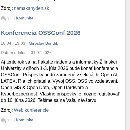
Zdroj:
namakanyden.sk
|
Komunita
3
Konferencia OSSConf 2026
10.04 | 19:03
|
Miroslav Bendík
Dátum udalosti:
01.07.2026
Aj tento rok sa na Fakulte riadenia a informatiky Žilinskej
Univerzity v dňoch 1-3. júla 2026 bude konať konferencia
OSSConf. Príspevky budú zaradené v sekciách: Open AI,
LATEX, R a ich priatelia, Vývoj OSS, OSS vo vzdelávaní,
Open GIS & Open Data, Open Hardware a
Kyberbezpečnosť. Vlastné príspevky je možné registrovať
do 10. júna 2026. Tešíme sa na Vašu návštevu.
Zdroj:
Web konferencie
|
Komunita
1