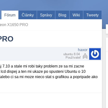
Fórum
Články
Správy
Blog
Wiki
Tweety
adeon X1650 PRO
 PRO
haxor
ubuntu 8.04
Používateľ
 7.10 a stale mi robi taky problem ze sa mi zacne
 lcd dispej a ten mi ukaze po spusteni Ubuntu o 10
 alebo ci sa mi moze nieco stat s grafikou a popripade ako