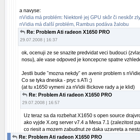
a navyse:
nVidia má problém: Niektoré jej GPU skôr či neskôr zl
nVidia má ďalší problém, Rambus podáva žalobu
Re: Problem Ati radeon X1650 PRO
29.07.2008 | 16:37
ok, ocenuji ze se snazite predvidat veci budouci (zvla
nosu), ale vase odpoved je koncepcne spatne vzhlede
Jestli bude "mozna nekdy" en avenir problem s nVidiemi
Co se tyka dneska - pryc s ATi ;)
(at tu x1650 vymeni za nVidii 8ickove rady a je klid)
Re: Problem Ati radeon X1650 PRO
29.07.2008 | 16:57
Uz teraz sa da rozbehat X1650 s open source drajvr
ako vyjde X.org server v7.4 a Mesa 7.1 (zalezitost p
co riesit a mozem zabudnut ze daka uzavreta a nestab
Re: Problem Ati radeon X1650 PRO