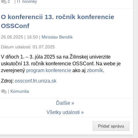
|
IT novinky
2
O konferencii 13. ročník konferencie
OSSConf
26.06.2025 | 16:50
|
Miroslav Bendík
Dátum udalosti:
01.07.2025
V dňoch 1. – 3. júla 2025 sa na Žilinskej univerzite
uskutoční 13. ročník konferencie OSSConf. Na webe je
zverejnený
program konferencie
ako aj
zborník
.
Zdroj:
ossconf.fri.uniza.sk
|
Komunita
Ďalšie
Všetky udalosti
Pridať správu