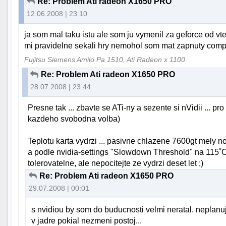
Re: Problem Ati radeon X1650 PRO
12.06.2008 | 23:10
ja som mal taku istu ale som ju vymenil za geforce od 
mi pravidelne sekali hry nemohol som mat zapnuty compi
Fujitsu Siemens Amilo Pa 1510, Ati Radeon x 1100.
Re: Problem Ati radeon X1650 PRO
28.07.2008 | 23:44
Presne tak ... zbavte se ATi-ny a sezente si nVidii ... pro 
kazdeho svobodna volba)
Teplotu karta vydrzi ... pasivne chlazene 7600gt mely n
a podle nvidia-settings "Slowdown Threshold" na 115˚C.
tolerovatelne, ale nepocitejte ze vydrzi deset let ;)
Re: Problem Ati radeon X1650 PRO
29.07.2008 | 00:01
s nvidiou by som do buducnosti velmi neratal. neplan
v jadre pokial nezmeni postoj...