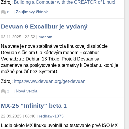
Zdroj:
Building a Computer with the CREATOR of Linux!
|
Zaujímavý článok
8
Devuan 6 Excalibur je vydaný
03.11.2025 | 22:52
|
menom
Na svete je nová stabilná verzia linuxovej distribúcie
Devuan s číslom 6 a kódovým menom Excalibur.
Vychádza z Debian 13 Trixie. Projekt Devuan sa
zameriava na poskytovanie alternatívy k Debianu, ktorú je
možné použiť bez SystemD.
Zdroj:
https://www.devuan.org/get-devuan
|
Nová verzia
2
MX-25 “Infinity” beta 1
22.09.2025 | 08:40
|
redhawk1975
Ludia okolo MX linuxu uvolnili na testovanie prvé ISO MX