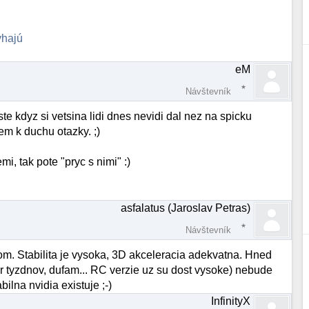
yhajú
eM
Návštevník
ste kdyz si vetsina lidi dnes nevidi dal nez na spicku
m k duchu otazky. ;)
, tak pote "pryc s nimi" :)
asfalatus (Jaroslav Petras)
Návštevník
om. Stabilita je vysoka, 3D akceleracia adekvatna. Hned
ar tyzdnov, dufam... RC verzie uz su dost vysoke) nebude
ilna nvidia existuje ;-)
InfinityX