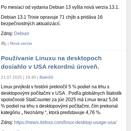
Po mesiaci od vydania Debian 13 vyšla nová verzia 13.1.
Debian 13.1 Trixie opravuje 71 chýb a pridáva 16
bezpečnostných aktualizácií.
Zdroj:
Debian
|
Nová verzia
Používanie Linuxu na desktopoch
dosiahlo v USA rekordnú úroveň.
21.07.2025 | 19:40
|
Balin50
Linux prvýkrát v histórii prekročil 5 % podiel na trhu s
desktopovými počítačmi v USA . Podľa globálnych štatistík
spoločnosti StatCounter za jún 2025 má Linux teraz 5,04
% podiel na trhu s desktopovými počítačmi, čím prekonal
kategóriu „ Neznámy “, ktorá predstavuje 4,76 %.
Zdroj:
https://news.itsfoss.com/linux-desktop-usage-usa/