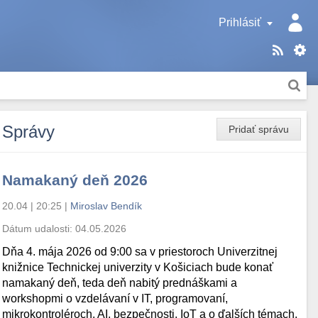
Prihlásiť
Správy
Pridať správu
Namakaný deň 2026
20.04 | 20:25
|
Miroslav Bendík
Dátum udalosti:
04.05.2026
Dňa 4. mája 2026 od 9:00 sa v priestoroch Univerzitnej
knižnice Technickej univerzity v Košiciach bude konať
namakaný deň, teda deň nabitý prednáškami a
workshopmi o vzdelávaní v IT, programovaní,
mikrokontroléroch, AI, bezpečnosti, IoT a o ďalších témach.