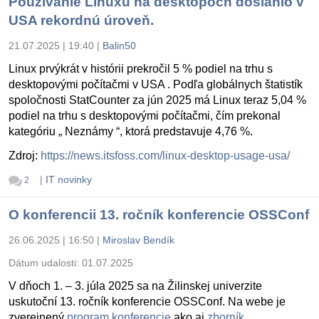
Používanie Linuxu na desktopoch dosiahlo v
USA rekordnú úroveň.
21.07.2025 | 19:40
|
Balin50
Linux prvýkrát v histórii prekročil 5 % podiel na trhu s
desktopovými počítačmi v USA . Podľa globálnych štatistík
spoločnosti StatCounter za jún 2025 má Linux teraz 5,04 %
podiel na trhu s desktopovými počítačmi, čím prekonal
kategóriu „ Neznámy “, ktorá predstavuje 4,76 %.
Zdroj:
https://news.itsfoss.com/linux-desktop-usage-usa/
|
IT novinky
2
O konferencii 13. ročník konferencie OSSConf
26.06.2025 | 16:50
|
Miroslav Bendík
Dátum udalosti:
01.07.2025
V dňoch 1. – 3. júla 2025 sa na Žilinskej univerzite
uskutoční 13. ročník konferencie OSSConf. Na webe je
zverejnený
program konferencie
ako aj
zborník
.