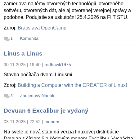
zameriava na témy otvorených technológii, otvoreného
softvéru, otvorených dát, ale aj otvorenej verejnej správy a
podobne. Podujatie sa uskutoční 25.4.2026 na FIIT STU.
Zdroj:
Bratislava OpenCamp
|
Komunita
1
Linus a Linus
30.11.2025 | 19:40
|
redhawk1975
Stavba počítača dvomi Linusmi
Zdroj:
Building a Computer with the CREATOR of Linux!
|
Zaujímavý článok
8
Devuan 6 Excalibur je vydaný
03.11.2025 | 22:52
|
menom
Na svete je nová stabilná verzia linuxovej distribúcie
Devuan s číslom 6 a kódovým menom Excalibur. Vychádza