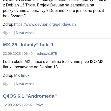
z Debian 13 Trixie. Projekt Devuan sa zameriava na
poskytovanie alternatívy k Debianu, ktorú je možné použiť
bez SystemD.
Zdroj:
https://www.devuan.org/get-devuan
|
Nová verzia
2
MX-25 “Infinity” beta 1
22.09.2025 | 08:40
|
redhawk1975
Ludia okolo MX linuxu uvolnili na testovanie prvé ISO MX
linuxu postavené na Debian 13.
Zdroj:
MX linux
|
Nová verzia
2
Q4OS 6.1 "Andromeda"
12.09.2025 | 22:07
|
Pavel