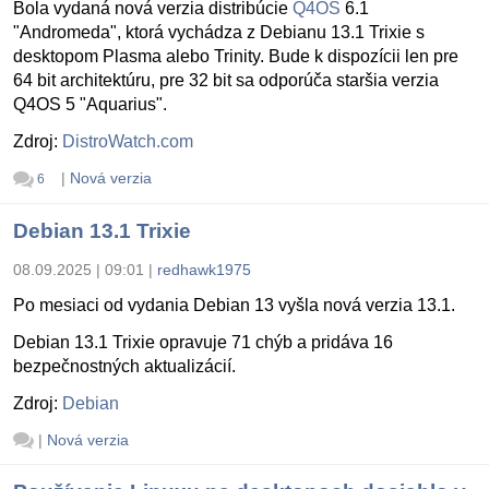
Bola vydaná nová verzia distribúcie
Q4OS
6.1
"Andromeda", ktorá vychádza z Debianu 13.1 Trixie s
desktopom Plasma alebo Trinity. Bude k dispozícii len pre
64 bit architektúru, pre 32 bit sa odporúča staršia verzia
Q4OS 5 "Aquarius".
Zdroj:
DistroWatch.com
|
Nová verzia
6
Debian 13.1 Trixie
08.09.2025 | 09:01
|
redhawk1975
Po mesiaci od vydania Debian 13 vyšla nová verzia 13.1.
Debian 13.1 Trixie opravuje 71 chýb a pridáva 16
bezpečnostných aktualizácií.
Zdroj:
Debian
|
Nová verzia