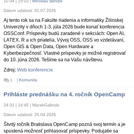
10.04 | 19:03
|
Miroslav Bendík
Dátum udalosti:
01.07.2026
Aj tento rok sa na Fakulte riadenia a informatiky Žilinskej
Univerzity v dňoch 1-3. júla 2026 bude konať konferencia
OSSConf. Príspevky budú zaradené v sekciách: Open AI,
LATEX, R a ich priatelia, Vývoj OSS, OSS vo vzdelávaní,
Open GIS & Open Data, Open Hardware a
Kyberbezpečnosť. Vlastné príspevky je možné registrovať
do 10. júna 2026. Tešíme sa na Vašu návštevu.
Zdroj:
Web konferencie
|
Komunita
1
Prihláste prednášku na 4. ročník OpenCamp
24.01 | 14:45
|
MarekGalinski
Dátum udalosti:
25.04.2026
Štvrtý ročník Bratislava OpenCamp pozná svoj termín a je
spustená možnosť prihlasovať príspevky. Podujatie sa