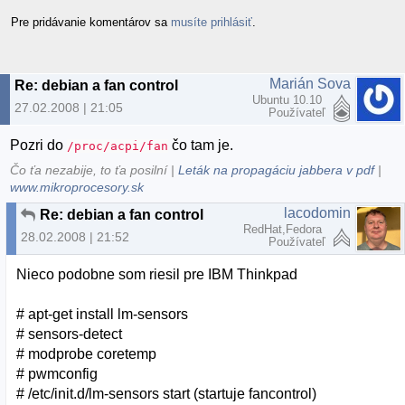
Pre pridávanie komentárov sa
musíte prihlásiť
.
Marián Sova
Re: debian a fan control
Ubuntu 10.10
27.02.2008 | 21:05
Používateľ
Pozri do
čo tam je.
/proc/acpi/fan
Čo ťa nezabije, to ťa posilní |
Leták na propagáciu jabbera v pdf
|
www.mikroprocesory.sk
lacodomin
Re: debian a fan control
RedHat,Fedora
28.02.2008 | 21:52
Používateľ
Nieco podobne som riesil pre IBM Thinkpad
# apt-get install lm-sensors
# sensors-detect
# modprobe coretemp
# pwmconfig
# /etc/init.d/lm-sensors start (startuje fancontrol)