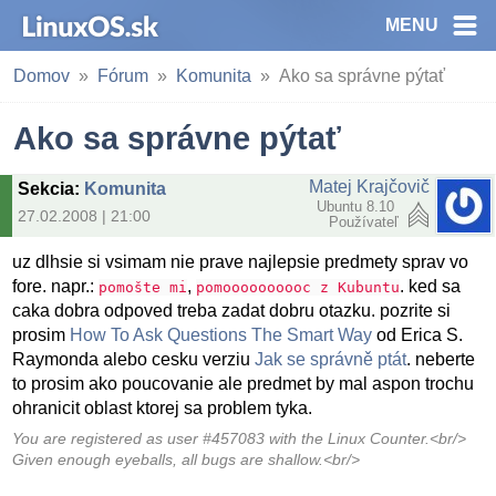
MENU
Domov
Fórum
Komunita
Ako sa správne pýtať
Ako sa správne pýtať
Matej Krajčovič
Sekcia
:
Komunita
Ubuntu 8.10
27.02.2008 | 21:00
Používateľ
uz dlhsie si vsimam nie prave najlepsie predmety sprav vo
fore. napr.:
,
. ked sa
pomošte mi
pomoooooooooc z Kubuntu
caka dobra odpoved treba zadat dobru otazku. pozrite si
prosim
How To Ask Questions The Smart Way
od Erica S.
Raymonda alebo cesku verziu
Jak se správně ptát
. neberte
to prosim ako poucovanie ale predmet by mal aspon trochu
ohranicit oblast ktorej sa problem tyka.
You are registered as user #457083 with the Linux Counter.<br/>
Given enough eyeballs, all bugs are shallow.<br/>