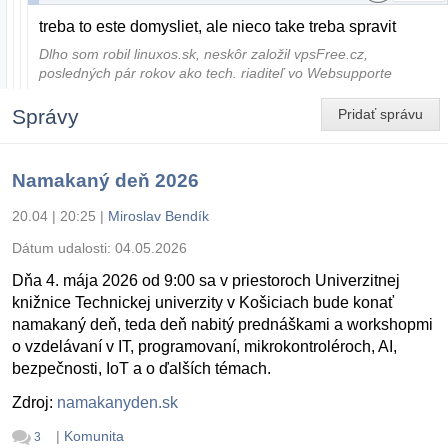
treba to este domysliet, ale nieco take treba spravit
Dlho som robil linuxos.sk, neskôr založil vpsFree.cz,
posledných pár rokov ako tech. riaditeľ vo Websupporte
Správy
Pridať správu
Namakaný deň 2026
20.04 | 20:25
|
Miroslav Bendík
Dátum udalosti:
04.05.2026
Dňa 4. mája 2026 od 9:00 sa v priestoroch Univerzitnej
knižnice Technickej univerzity v Košiciach bude konať
namakaný deň, teda deň nabitý prednáškami a workshopmi
o vzdelávaní v IT, programovaní, mikrokontroléroch, AI,
bezpečnosti, IoT a o ďalších témach.
Zdroj:
namakanyden.sk
|
Komunita
3