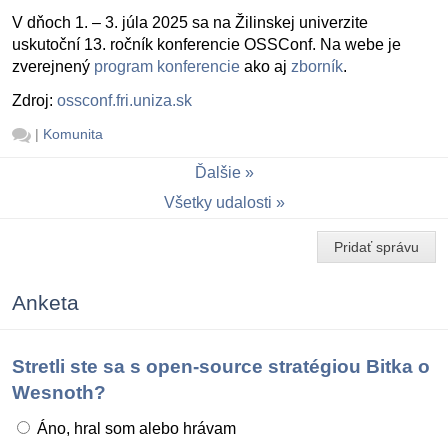
V dňoch 1. – 3. júla 2025 sa na Žilinskej univerzite
uskutoční 13. ročník konferencie OSSConf. Na webe je
zverejnený
program konferencie
ako aj
zborník
.
Zdroj:
ossconf.fri.uniza.sk
|
Komunita
Ďalšie
Všetky udalosti
Pridať správu
Anketa
Stretli ste sa s open-source stratégiou Bitka o
Wesnoth?
Áno, hral som alebo hrávam