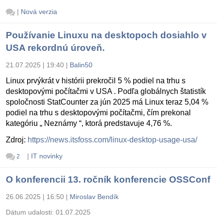
|
Nová verzia
Používanie Linuxu na desktopoch dosiahlo v
USA rekordnú úroveň.
21.07.2025 | 19:40
|
Balin50
Linux prvýkrát v histórii prekročil 5 % podiel na trhu s
desktopovými počítačmi v USA . Podľa globálnych štatistík
spoločnosti StatCounter za jún 2025 má Linux teraz 5,04 %
podiel na trhu s desktopovými počítačmi, čím prekonal
kategóriu „ Neznámy “, ktorá predstavuje 4,76 %.
Zdroj:
https://news.itsfoss.com/linux-desktop-usage-usa/
|
IT novinky
2
O konferencii 13. ročník konferencie OSSConf
26.06.2025 | 16:50
|
Miroslav Bendík
Dátum udalosti:
01.07.2025