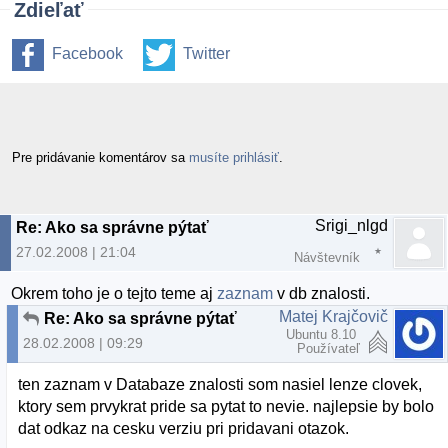
Zdieľať
Facebook
Twitter
Pre pridávanie komentárov sa
musíte prihlásiť
.
Srigi_nlgd
Re: Ako sa správne pýtať
27.02.2008 | 21:04
Návštevník
Okrem toho je o tejto teme aj
zaznam
v db znalosti.
Matej Krajčovič
Re: Ako sa správne pýtať
Ubuntu 8.10
28.02.2008 | 09:29
Používateľ
ten zaznam v Databaze znalosti som nasiel lenze clovek,
ktory sem prvykrat pride sa pytat to nevie. najlepsie by bolo
dat odkaz na cesku verziu pri pridavani otazok.