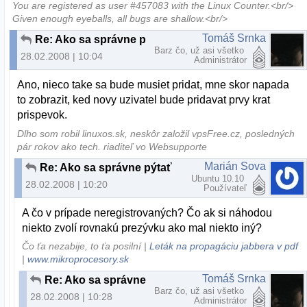
You are registered as user #457083 with the Linux Counter.<br/>
Given enough eyeballs, all bugs are shallow.<br/>
Tomáš Srnka
Re: Ako sa správne pýtať
Barz čo, už asi všetko
28.02.2008 | 10:04
Administrátor
Ano, nieco take sa bude musiet pridat, mne skor napada
to zobrazit, ked novy uzivatel bude pridavat prvy krat
prispevok.
Dlho som robil linuxos.sk, neskôr založil vpsFree.cz, posledných
pár rokov ako tech. riaditeľ vo Websupporte
Marián Sova
Re: Ako sa správne pýtať
Ubuntu 10.10
28.02.2008 | 10:20
Používateľ
A čo v prípade neregistrovaných? Čo ak si náhodou
niekto zvolí rovnakú prezývku ako mal niekto iný?
Čo ťa nezabije, to ťa posilní |
Leták na propagáciu jabbera v pdf
|
www.mikroprocesory.sk
Tomáš Srnka
Re: Ako sa správne pýtať
Barz čo, už asi všetko
28.02.2008 | 10:28
Administrátor