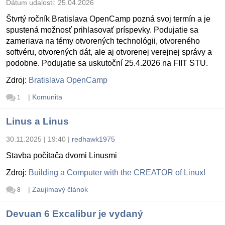
Dátum udalosti:
25.04.2026
Štvrtý ročník Bratislava OpenCamp pozná svoj termín a je
spustená možnosť prihlasovať príspevky. Podujatie sa
zameriava na témy otvorených technológii, otvoreného
softvéru, otvorených dát, ale aj otvorenej verejnej správy a
podobne. Podujatie sa uskutoční 25.4.2026 na FIIT STU.
Zdroj:
Bratislava OpenCamp
|
Komunita
1
Linus a Linus
30.11.2025 | 19:40
|
redhawk1975
Stavba počítača dvomi Linusmi
Zdroj:
Building a Computer with the CREATOR of Linux!
|
Zaujímavý článok
8
Devuan 6 Excalibur je vydaný