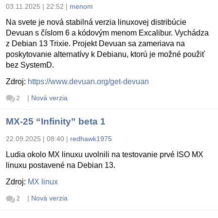
03.11.2025 | 22:52
|
menom
Na svete je nová stabilná verzia linuxovej distribúcie
Devuan s číslom 6 a kódovým menom Excalibur. Vychádza
z Debian 13 Trixie. Projekt Devuan sa zameriava na
poskytovanie alternatívy k Debianu, ktorú je možné použiť
bez SystemD.
Zdroj:
https://www.devuan.org/get-devuan
|
Nová verzia
2
MX-25 “Infinity” beta 1
22.09.2025 | 08:40
|
redhawk1975
Ludia okolo MX linuxu uvolnili na testovanie prvé ISO MX
linuxu postavené na Debian 13.
Zdroj:
MX linux
|
Nová verzia
2