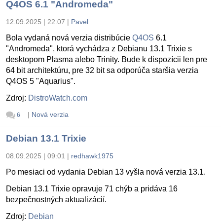
Q4OS 6.1 "Andromeda"
12.09.2025 | 22:07
|
Pavel
Bola vydaná nová verzia distribúcie
Q4OS
6.1
"Andromeda", ktorá vychádza z Debianu 13.1 Trixie s
desktopom Plasma alebo Trinity. Bude k dispozícii len pre
64 bit architektúru, pre 32 bit sa odporúča staršia verzia
Q4OS 5 "Aquarius".
Zdroj:
DistroWatch.com
|
Nová verzia
6
Debian 13.1 Trixie
08.09.2025 | 09:01
|
redhawk1975
Po mesiaci od vydania Debian 13 vyšla nová verzia 13.1.
Debian 13.1 Trixie opravuje 71 chýb a pridáva 16
bezpečnostných aktualizácií.
Zdroj:
Debian