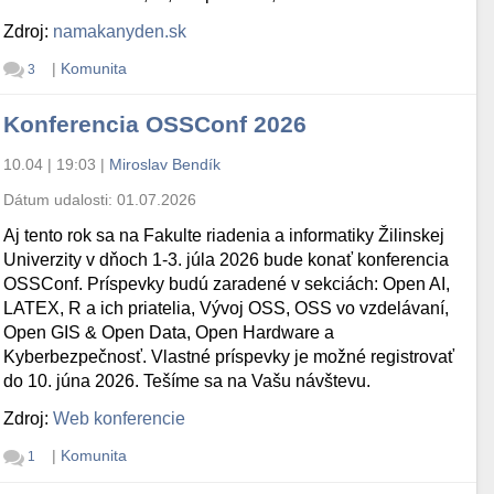
Zdroj:
namakanyden.sk
|
Komunita
3
Konferencia OSSConf 2026
10.04 | 19:03
|
Miroslav Bendík
Dátum udalosti:
01.07.2026
Aj tento rok sa na Fakulte riadenia a informatiky Žilinskej
Univerzity v dňoch 1-3. júla 2026 bude konať konferencia
OSSConf. Príspevky budú zaradené v sekciách: Open AI,
LATEX, R a ich priatelia, Vývoj OSS, OSS vo vzdelávaní,
Open GIS & Open Data, Open Hardware a
Kyberbezpečnosť. Vlastné príspevky je možné registrovať
do 10. júna 2026. Tešíme sa na Vašu návštevu.
Zdroj:
Web konferencie
|
Komunita
1