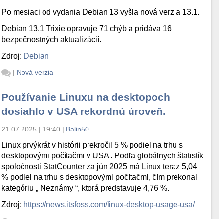
Po mesiaci od vydania Debian 13 vyšla nová verzia 13.1.
Debian 13.1 Trixie opravuje 71 chýb a pridáva 16
bezpečnostných aktualizácií.
Zdroj:
Debian
|
Nová verzia
Používanie Linuxu na desktopoch
dosiahlo v USA rekordnú úroveň.
21.07.2025 | 19:40
|
Balin50
Linux prvýkrát v histórii prekročil 5 % podiel na trhu s
desktopovými počítačmi v USA . Podľa globálnych štatistík
spoločnosti StatCounter za jún 2025 má Linux teraz 5,04
% podiel na trhu s desktopovými počítačmi, čím prekonal
kategóriu „ Neznámy “, ktorá predstavuje 4,76 %.
Zdroj:
https://news.itsfoss.com/linux-desktop-usage-usa/