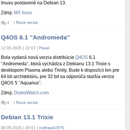
linuxu postavené na Debian 13.
Zdroj:
MX linux
|
Nová verzia
2
Q4OS 6.1 "Andromeda"
12.09.2025 | 22:07
|
Pavel
Bola vydaná nová verzia distribúcie
Q4OS
6.1
"Andromeda", ktorá vychádza z Debianu 13.1 Trixie s
desktopom Plasma alebo Trinity. Bude k dispozícii len pre
64 bit architektúru, pre 32 bit sa odporúča staršia verzia
Q4OS 5 "Aquarius".
Zdroj:
DistroWatch.com
|
Nová verzia
6
Debian 13.1 Trixie
08.09.2025 | 09:01
|
redhawk1975