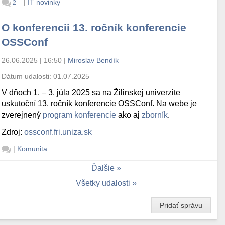
|
IT novinky
2
O konferencii 13. ročník konferencie
OSSConf
26.06.2025 | 16:50
|
Miroslav Bendík
Dátum udalosti:
01.07.2025
V dňoch 1. – 3. júla 2025 sa na Žilinskej univerzite
uskutoční 13. ročník konferencie OSSConf. Na webe je
zverejnený
program konferencie
ako aj
zborník
.
Zdroj:
ossconf.fri.uniza.sk
|
Komunita
Ďalšie
Všetky udalosti
Pridať správu