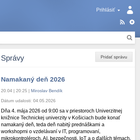
Prihlásiť
Správy
Pridať správu
Namakaný deň 2026
20.04 | 20:25
|
Miroslav Bendík
Dátum udalosti:
04.05.2026
Dňa 4. mája 2026 od 9:00 sa v priestoroch Univerzitnej
knižnice Technickej univerzity v Košiciach bude konať
namakaný deň, teda deň nabitý prednáškami a
workshopmi o vzdelávaní v IT, programovaní,
mikrokontroléroch, AI, bezpečnosti, IoT a o ďalších témach.