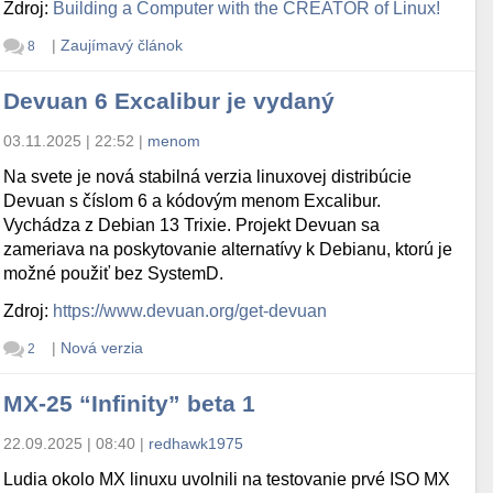
Zdroj:
Building a Computer with the CREATOR of Linux!
|
Zaujímavý článok
8
Devuan 6 Excalibur je vydaný
03.11.2025 | 22:52
|
menom
Na svete je nová stabilná verzia linuxovej distribúcie
Devuan s číslom 6 a kódovým menom Excalibur.
Vychádza z Debian 13 Trixie. Projekt Devuan sa
zameriava na poskytovanie alternatívy k Debianu, ktorú je
možné použiť bez SystemD.
Zdroj:
https://www.devuan.org/get-devuan
|
Nová verzia
2
MX-25 “Infinity” beta 1
22.09.2025 | 08:40
|
redhawk1975
Ludia okolo MX linuxu uvolnili na testovanie prvé ISO MX