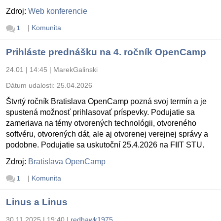
Zdroj:
Web konferencie
|
Komunita
1
Prihláste prednášku na 4. ročník OpenCamp
24.01 | 14:45
|
MarekGalinski
Dátum udalosti:
25.04.2026
Štvrtý ročník Bratislava OpenCamp pozná svoj termín a je
spustená možnosť prihlasovať príspevky. Podujatie sa
zameriava na témy otvorených technológii, otvoreného
softvéru, otvorených dát, ale aj otvorenej verejnej správy a
podobne. Podujatie sa uskutoční 25.4.2026 na FIIT STU.
Zdroj:
Bratislava OpenCamp
|
Komunita
1
Linus a Linus
30.11.2025 | 19:40
|
redhawk1975