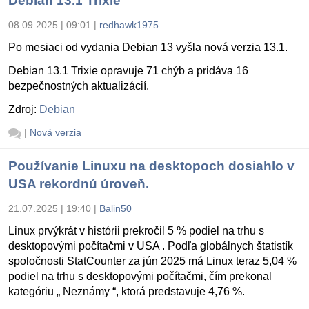
Debian 13.1 Trixie
08.09.2025 | 09:01
|
redhawk1975
Po mesiaci od vydania Debian 13 vyšla nová verzia 13.1.
Debian 13.1 Trixie opravuje 71 chýb a pridáva 16
bezpečnostných aktualizácií.
Zdroj:
Debian
|
Nová verzia
Používanie Linuxu na desktopoch dosiahlo v
USA rekordnú úroveň.
21.07.2025 | 19:40
|
Balin50
Linux prvýkrát v histórii prekročil 5 % podiel na trhu s
desktopovými počítačmi v USA . Podľa globálnych štatistík
spoločnosti StatCounter za jún 2025 má Linux teraz 5,04 %
podiel na trhu s desktopovými počítačmi, čím prekonal
kategóriu „ Neznámy “, ktorá predstavuje 4,76 %.