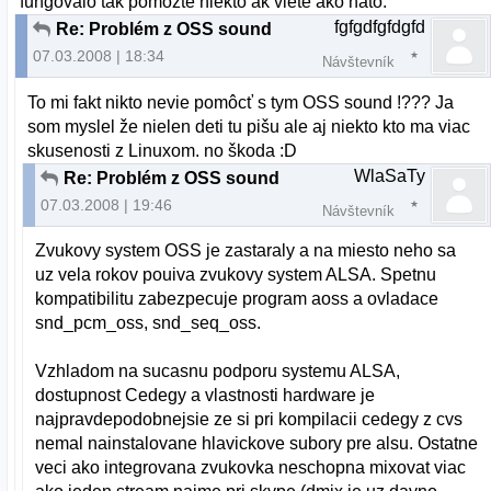
fungovalo tak pomôžte niekto ak viete ako nato.
fgfgdfgfdgfd
Re: Problém z OSS sound
07.03.2008 | 18:34
Návštevník
To mi fakt nikto nevie pomôcť s tym OSS sound !??? Ja
som myslel že nielen deti tu pišu ale aj niekto kto ma viac
skusenosti z Linuxom. no škoda :D
WlaSaTy
Re: Problém z OSS sound
07.03.2008 | 19:46
Návštevník
Zvukovy system OSS je zastaraly a na miesto neho sa
uz vela rokov pouiva zvukovy system ALSA. Spetnu
kompatibilitu zabezpecuje program aoss a ovladace
snd_pcm_oss, snd_seq_oss.
Vzhladom na sucasnu podporu systemu ALSA,
dostupnost Cedegy a vlastnosti hardware je
najpravdepodobnejsie ze si pri kompilacii cedegy z cvs
nemal nainstalovane hlavickove subory pre alsu. Ostatne
veci ako integrovana zvukovka neschopna mixovat viac