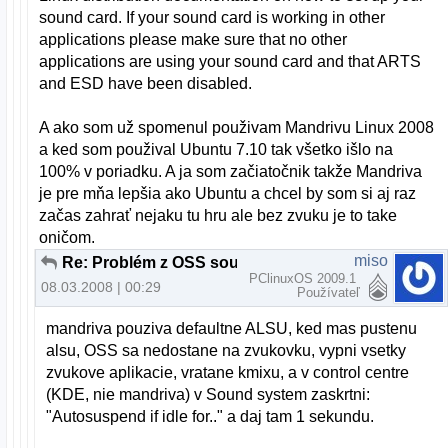
sound card. If your sound card is working in other
applications please make sure that no other
applications are using your sound card and that ARTS
and ESD have been disabled.
A ako som už spomenul použivam Mandrivu Linux 2008
a ked som použival Ubuntu 7.10 tak všetko išlo na
100% v poriadku. A ja som začiatočnik takže Mandriva
je pre mňa lepšia ako Ubuntu a chcel by som si aj raz
začas zahrať nejaku tu hru ale bez zvuku je to take
oničom.
miso
Re: Problém z OSS sound
PClinuxOS 2009.1
08.03.2008 | 00:29
Používateľ
mandriva pouziva defaultne ALSU, ked mas pustenu
alsu, OSS sa nedostane na zvukovku, vypni vsetky
zvukove aplikacie, vratane kmixu, a v control centre
(KDE, nie mandriva) v Sound system zaskrtni:
"Autosuspend if idle for.." a daj tam 1 sekundu.