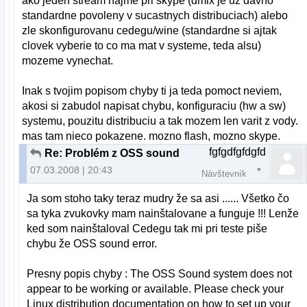
ako jeden stream najme pri skype (dmix je uz davno
standardne povoleny v sucastnych distribuciach) alebo
zle skonfigurovanu cedegu/wine (standardne si ajtak
clovek vyberie to co ma mat v systeme, teda alsu)
mozeme vynechat.
Inak s tvojim popisom chyby ti ja teda pomoct neviem,
akosi si zabudol napisat chybu, konfiguraciu (hw a sw)
systemu, pouzitu distribuciu a tak mozem len varit z vody.
mas tam nieco pokazene. mozno flash, mozno skype.
fgfgdfgfdgfd
Re: Problém z OSS sound
07.03.2008 | 20:43
Návštevník
Ja som stoho taky teraz mudry že sa asi ...... Všetko čo
sa tyka zvukovky mam nainštalovane a funguje !!! Lenže
ked som nainštaloval Cedegu tak mi pri teste piše
chybu že OSS sound error.
Presny popis chyby : The OSS Sound system does not
appear to be working or available. Please check your
Linux distribution documentation on how to set up your