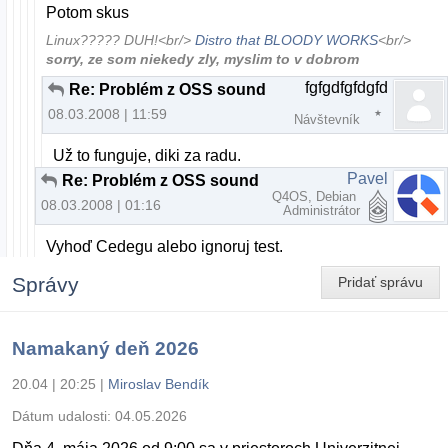
Potom skus
Linux????? DUH!<br/>
Distro that BLOODY WORKS
<br/>
sorry, ze som niekedy zly, myslim to v dobrom
fgfgdfgfdgfd
Re: Problém z OSS sound
08.03.2008 | 11:59
Návštevník
Už to funguje, diki za radu.
Pavel
Re: Problém z OSS sound
Q4OS, Debian
08.03.2008 | 01:16
Administrátor
Vyhoď Cedegu alebo ignoruj test.
Správy
Pridať správu
Namakaný deň 2026
20.04 | 20:25
|
Miroslav Bendík
Dátum udalosti:
04.05.2026