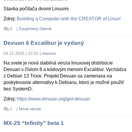
Stavba počítača dvomi Linusmi
Zdroj:
Building a Computer with the CREATOR of Linux!
|
Zaujímavý článok
8
Devuan 6 Excalibur je vydaný
03.11.2025 | 22:52
|
menom
Na svete je nová stabilná verzia linuxovej distribúcie
Devuan s číslom 6 a kódovým menom Excalibur. Vychádza
z Debian 13 Trixie. Projekt Devuan sa zameriava na
poskytovanie alternatívy k Debianu, ktorú je možné použiť
bez SystemD.
Zdroj:
https://www.devuan.org/get-devuan
|
Nová verzia
2
MX-25 “Infinity” beta 1