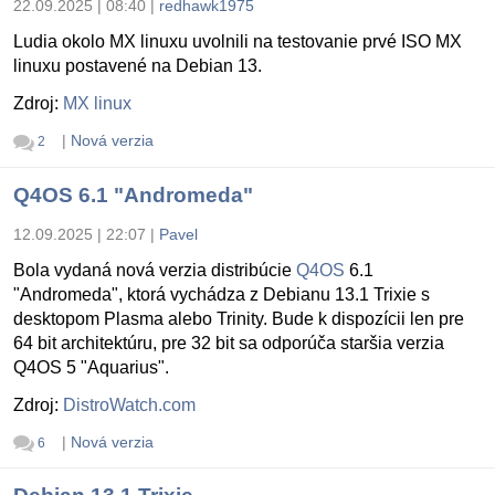
22.09.2025 | 08:40
|
redhawk1975
Ludia okolo MX linuxu uvolnili na testovanie prvé ISO MX
linuxu postavené na Debian 13.
Zdroj:
MX linux
|
Nová verzia
2
Q4OS 6.1 "Andromeda"
12.09.2025 | 22:07
|
Pavel
Bola vydaná nová verzia distribúcie
Q4OS
6.1
"Andromeda", ktorá vychádza z Debianu 13.1 Trixie s
desktopom Plasma alebo Trinity. Bude k dispozícii len pre
64 bit architektúru, pre 32 bit sa odporúča staršia verzia
Q4OS 5 "Aquarius".
Zdroj:
DistroWatch.com
|
Nová verzia
6