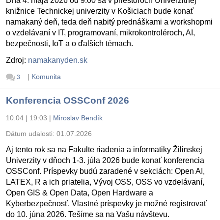
Dňa 4. mája 2026 od 9:00 sa v priestoroch Univerzitnej
knižnice Technickej univerzity v Košiciach bude konať
namakaný deň, teda deň nabitý prednáškami a workshopmi
o vzdelávaní v IT, programovaní, mikrokontroléroch, AI,
bezpečnosti, IoT a o ďalších témach.
Zdroj:
namakanyden.sk
|
Komunita
3
Konferencia OSSConf 2026
10.04 | 19:03
|
Miroslav Bendík
Dátum udalosti:
01.07.2026
Aj tento rok sa na Fakulte riadenia a informatiky Žilinskej
Univerzity v dňoch 1-3. júla 2026 bude konať konferencia
OSSConf. Príspevky budú zaradené v sekciách: Open AI,
LATEX, R a ich priatelia, Vývoj OSS, OSS vo vzdelávaní,
Open GIS & Open Data, Open Hardware a
Kyberbezpečnosť. Vlastné príspevky je možné registrovať
do 10. júna 2026. Tešíme sa na Vašu návštevu.