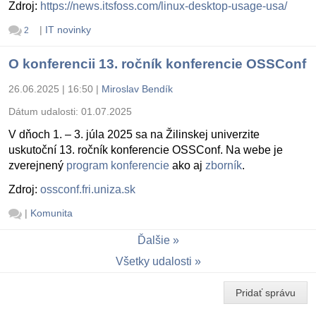
Zdroj:
https://news.itsfoss.com/linux-desktop-usage-usa/
|
IT novinky
2
O konferencii 13. ročník konferencie OSSConf
26.06.2025 | 16:50
|
Miroslav Bendík
Dátum udalosti:
01.07.2025
V dňoch 1. – 3. júla 2025 sa na Žilinskej univerzite
uskutoční 13. ročník konferencie OSSConf. Na webe je
zverejnený
program konferencie
ako aj
zborník
.
Zdroj:
ossconf.fri.uniza.sk
|
Komunita
Ďalšie
Všetky udalosti
Pridať správu