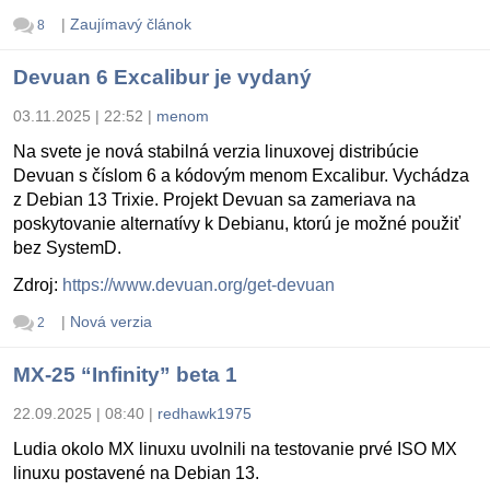
|
Zaujímavý článok
8
Devuan 6 Excalibur je vydaný
03.11.2025 | 22:52
|
menom
Na svete je nová stabilná verzia linuxovej distribúcie
Devuan s číslom 6 a kódovým menom Excalibur. Vychádza
z Debian 13 Trixie. Projekt Devuan sa zameriava na
poskytovanie alternatívy k Debianu, ktorú je možné použiť
bez SystemD.
Zdroj:
https://www.devuan.org/get-devuan
|
Nová verzia
2
MX-25 “Infinity” beta 1
22.09.2025 | 08:40
|
redhawk1975
Ludia okolo MX linuxu uvolnili na testovanie prvé ISO MX
linuxu postavené na Debian 13.