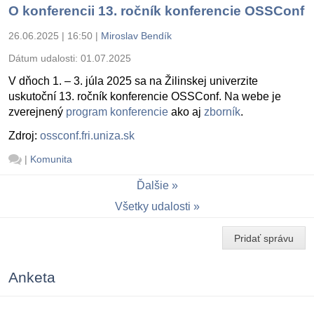
O konferencii 13. ročník konferencie OSSConf
26.06.2025 | 16:50
|
Miroslav Bendík
Dátum udalosti:
01.07.2025
V dňoch 1. – 3. júla 2025 sa na Žilinskej univerzite
uskutoční 13. ročník konferencie OSSConf. Na webe je
zverejnený
program konferencie
ako aj
zborník
.
Zdroj:
ossconf.fri.uniza.sk
|
Komunita
Ďalšie
Všetky udalosti
Pridať správu
Anketa