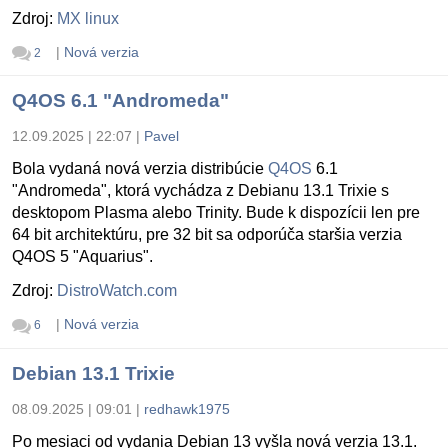
Zdroj:
MX linux
|
Nová verzia
2
Q4OS 6.1 "Andromeda"
12.09.2025 | 22:07
|
Pavel
Bola vydaná nová verzia distribúcie
Q4OS
6.1
"Andromeda", ktorá vychádza z Debianu 13.1 Trixie s
desktopom Plasma alebo Trinity. Bude k dispozícii len pre
64 bit architektúru, pre 32 bit sa odporúča staršia verzia
Q4OS 5 "Aquarius".
Zdroj:
DistroWatch.com
|
Nová verzia
6
Debian 13.1 Trixie
08.09.2025 | 09:01
|
redhawk1975
Po mesiaci od vydania Debian 13 vyšla nová verzia 13.1.