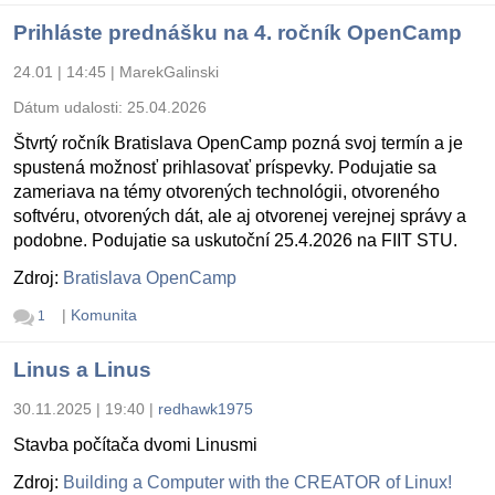
Prihláste prednášku na 4. ročník OpenCamp
24.01 | 14:45
|
MarekGalinski
Dátum udalosti:
25.04.2026
Štvrtý ročník Bratislava OpenCamp pozná svoj termín a je
spustená možnosť prihlasovať príspevky. Podujatie sa
zameriava na témy otvorených technológii, otvoreného
softvéru, otvorených dát, ale aj otvorenej verejnej správy a
podobne. Podujatie sa uskutoční 25.4.2026 na FIIT STU.
Zdroj:
Bratislava OpenCamp
|
Komunita
1
Linus a Linus
30.11.2025 | 19:40
|
redhawk1975
Stavba počítača dvomi Linusmi
Zdroj:
Building a Computer with the CREATOR of Linux!