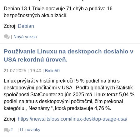
Debian 13.1 Trixie opravuje 71 chýb a pridáva 16
bezpečnostných aktualizácií.
Zdroj:
Debian
|
Nová verzia
Používanie Linuxu na desktopoch dosiahlo v
USA rekordnú úroveň.
21.07.2025 | 19:40
|
Balin50
Linux prvýkrát v histórii prekročil 5 % podiel na trhu s
desktopovými počítačmi v USA . Podľa globálnych štatistík
spoločnosti StatCounter za jún 2025 má Linux teraz 5,04 %
podiel na trhu s desktopovými počítačmi, čím prekonal
kategóriu „ Neznámy “, ktorá predstavuje 4,76 %.
Zdroj:
https://news.itsfoss.com/linux-desktop-usage-usa/
|
IT novinky
2