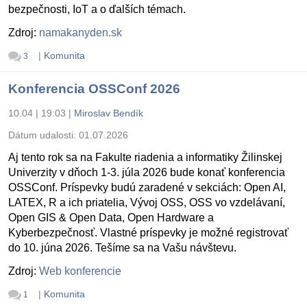
bezpečnosti, IoT a o ďalších témach.
Zdroj:
namakanyden.sk
|
Komunita
3
Konferencia OSSConf 2026
10.04 | 19:03
|
Miroslav Bendík
Dátum udalosti:
01.07.2026
Aj tento rok sa na Fakulte riadenia a informatiky Žilinskej
Univerzity v dňoch 1-3. júla 2026 bude konať konferencia
OSSConf. Príspevky budú zaradené v sekciách: Open AI,
LATEX, R a ich priatelia, Vývoj OSS, OSS vo vzdelávaní,
Open GIS & Open Data, Open Hardware a
Kyberbezpečnosť. Vlastné príspevky je možné registrovať
do 10. júna 2026. Tešíme sa na Vašu návštevu.
Zdroj:
Web konferencie
|
Komunita
1