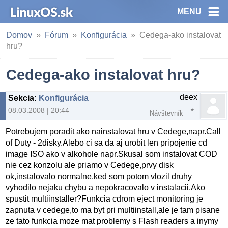
MENU
Domov
Fórum
Konfigurácia
Cedega-ako instalovat
hru?
Cedega-ako instalovat hru?
deex
Sekcia
:
Konfigurácia
08.03.2008 | 20:44
Návštevník
Potrebujem poradit ako nainstalovat hru v Cedege,napr.Call
of Duty - 2disky.Alebo ci sa da aj urobit len pripojenie cd
image ISO ako v alkohole napr.Skusal som instalovat COD
nie cez konzolu ale priamo v Cedege,prvy disk
ok,instalovalo normalne,ked som potom vlozil druhy
vyhodilo nejaku chybu a nepokracovalo v instalacii.Ako
spustit multiinstaller?Funkcia cdrom eject monitoring je
zapnuta v cedege,to ma byt pri multiinstall,ale je tam pisane
ze tato funkcia moze mat problemy s Flash readers a inymy