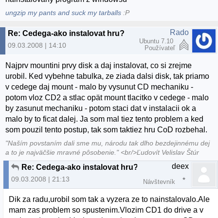
ungzip my pants and suck my tarballs
:P
Rado
Re: Cedega-ako instalovat hru?
Ubuntu 7.10
09.03.2008 | 14:10
Používateľ
Najprv mountini prvy disk a daj instalovat, co si zrejme
urobil. Ked vybehne tabulka, ze ziada dalsi disk, tak priamo
v cedege daj mount - malo by vysunut CD mechaniku -
potom vloz CD2 a stlac opät mount tlacitko v cedege - malo
by zasunut mechaniku - potom staci dat v instalacii ok a
malo by to ficat dalej. Ja som mal tiez tento problem a ked
som pouzil tento postup, tak som taktiez hru CoD rozbehal.
"Naším povstaním dali sme mu, národu tak dlho bezdejinnému dej
a to je najväčšie mravné pôsobenie." <br/>Ľudovít Velislav Štúr
deex
Re: Cedega-ako instalovat hru?
09.03.2008 | 21:13
Návštevník
Dik za radu,urobil som tak a vyzera ze to nainstalovalo.Ale
mam zas problem so spustenim.Vlozim CD1 do drive a v