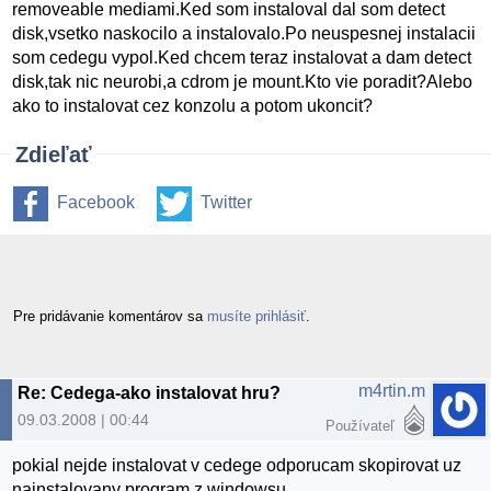
removeable mediami.Ked som instaloval dal som detect
disk,vsetko naskocilo a instalovalo.Po neuspesnej instalacii
som cedegu vypol.Ked chcem teraz instalovat a dam detect
disk,tak nic neurobi,a cdrom je mount.Kto vie poradit?Alebo
ako to instalovat cez konzolu a potom ukoncit?
Zdieľať
Facebook
Twitter
Pre pridávanie komentárov sa
musíte prihlásiť
.
m4rtin.m
Re: Cedega-ako instalovat hru?
09.03.2008 | 00:44
Používateľ
pokial nejde instalovat v cedege odporucam skopirovat uz
nainstalovany program z windowsu