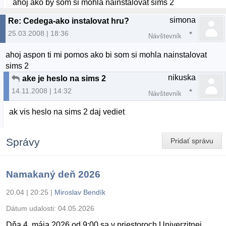
ahoj ako by som si mohla nainstalovat sims 2
simona
Re: Cedega-ako instalovat hru?
25.03.2008 | 18:36
Návštevník
ahoj aspon ti mi pomos ako bi som si mohla nainstalovat
sims 2
nikuska
ake je heslo na sims 2
14.11.2008 | 14:32
Návštevník
ak vis heslo na sims 2 daj vediet
Správy
Pridať správu
Namakaný deň 2026
20.04 | 20:25
|
Miroslav Bendík
Dátum udalosti:
04.05.2026
Dňa 4. mája 2026 od 9:00 sa v priestoroch Univerzitnej