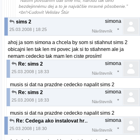
"Naším povstaním dali sme mu, národu tak dlho
bezdejinnému dej a to je najväčšie mravné pôsobenie."
<br/>Ľudovít Velislav Štúr
simona
sims 2
25.03.2008 | 18:25
Návštevník
ahoj ja som simona a chcela by som si stiahnut sims 2
obicajni len tak len mi povec jak si to stiahnem ale ja
nemam cedecko tak mam len ciste prosím!
simona
Re: sims 2
25.03.2008 | 18:33
Návštevník
musis si dat na prazdne cedecko napalit sims 2
simona
Re: sims 2
25.03.2008 | 18:33
Návštevník
musis si dat na prazdne cedecko napalit sims 2
simona
Re: Cedega ako instalovat hru?
25.03.2008 | 18:30
Návštevník