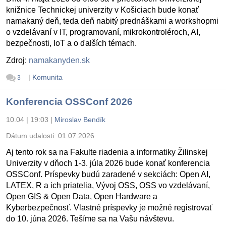
knižnice Technickej univerzity v Košiciach bude konať
namakaný deň, teda deň nabitý prednáškami a workshopmi
o vzdelávaní v IT, programovaní, mikrokontroléroch, AI,
bezpečnosti, IoT a o ďalších témach.
Zdroj:
namakanyden.sk
|
Komunita
3
Konferencia OSSConf 2026
10.04 | 19:03
|
Miroslav Bendík
Dátum udalosti:
01.07.2026
Aj tento rok sa na Fakulte riadenia a informatiky Žilinskej
Univerzity v dňoch 1-3. júla 2026 bude konať konferencia
OSSConf. Príspevky budú zaradené v sekciách: Open AI,
LATEX, R a ich priatelia, Vývoj OSS, OSS vo vzdelávaní,
Open GIS & Open Data, Open Hardware a
Kyberbezpečnosť. Vlastné príspevky je možné registrovať
do 10. júna 2026. Tešíme sa na Vašu návštevu.