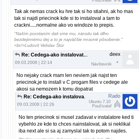
Používateľ
Tak ak nemas crack ku hre tak si ho stiahni, ak ho mas
tak si najdi priecinok kde si to instaloval a tam to
crackni.....normalne ako vo windoze to prepis.
"Naším povstaním dali sme mu, národu tak dlho
bezdejinnému dej a to je najväčšie mravné pôsobenie."
<br/>Ľudovít Velislav Štúr
deex
Re: Cedega-ako instalovat hru?
09.03.2008 | 22:14
Návštevník
No nejaky crack mam len neviem jak najst ten
priecinok,je to install v C progam files v cedege ale
akosi sa nemozem k tomu dopatrat
Rado
Re: Cedega-ako instalovat hru?
Ubuntu 7.10
09.03.2008 | 22:26
Používateľ
No ten priecinok si musel zadavat v instalatore ked ti
vybehlo ze kde to chces nainstalovat, ak si neklikal
iba next ale si sa aj zamyslal tak to potom najdes.