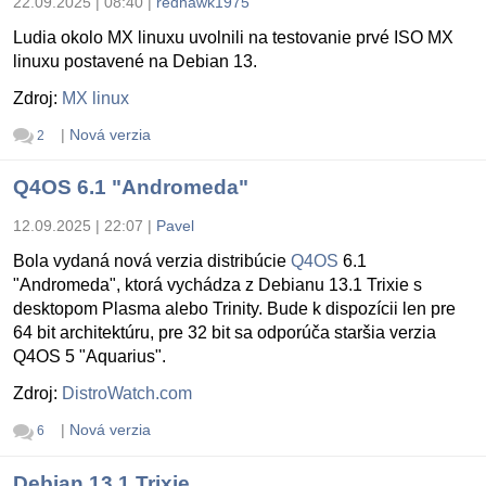
22.09.2025 | 08:40
|
redhawk1975
Ludia okolo MX linuxu uvolnili na testovanie prvé ISO MX
linuxu postavené na Debian 13.
Zdroj:
MX linux
|
Nová verzia
2
Q4OS 6.1 "Andromeda"
12.09.2025 | 22:07
|
Pavel
Bola vydaná nová verzia distribúcie
Q4OS
6.1
"Andromeda", ktorá vychádza z Debianu 13.1 Trixie s
desktopom Plasma alebo Trinity. Bude k dispozícii len pre
64 bit architektúru, pre 32 bit sa odporúča staršia verzia
Q4OS 5 "Aquarius".
Zdroj:
DistroWatch.com
|
Nová verzia
6
Debian 13.1 Trixie