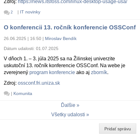
Zdroj:
https://news.itsfoss.com/linux-desktop-usage-usa/
|
IT novinky
2
O konferencii 13. ročník konferencie OSSConf
26.06.2025 | 16:50
|
Miroslav Bendík
Dátum udalosti:
01.07.2025
V dňoch 1. – 3. júla 2025 sa na Žilinskej univerzite
uskutoční 13. ročník konferencie OSSConf. Na webe je
zverejnený
program konferencie
ako aj
zborník
.
Zdroj:
ossconf.fri.uniza.sk
|
Komunita
Ďalšie
Všetky udalosti
Pridať správu