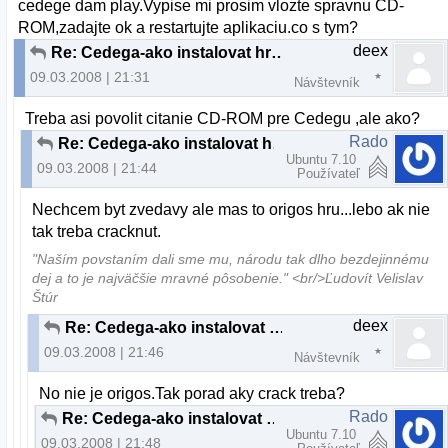
cedege dam play.Vypise mi prosim vlozte spravnu CD-
ROM,zadajte ok a restartujte aplikaciu.co s tym?
deex
Re: Cedega-ako instalovat hru?
09.03.2008 | 21:31
Návštevník
Treba asi povolit citanie CD-ROM pre Cedegu ,ale ako?
Rado
Re: Cedega-ako instalovat hru?
Ubuntu 7.10
09.03.2008 | 21:44
Používateľ
Nechcem byt zvedavy ale mas to origos hru...lebo ak nie
tak treba cracknut.
"Naším povstaním dali sme mu, národu tak dlho bezdejinnému
dej a to je najväčšie mravné pôsobenie." <br/>Ľudovít Velislav
Štúr
deex
Re: Cedega-ako instalovat hru?
09.03.2008 | 21:46
Návštevník
No nie je origos.Tak porad aky crack treba?
Rado
Re: Cedega-ako instalovat hru?
Ubuntu 7.10
09.03.2008 | 21:48