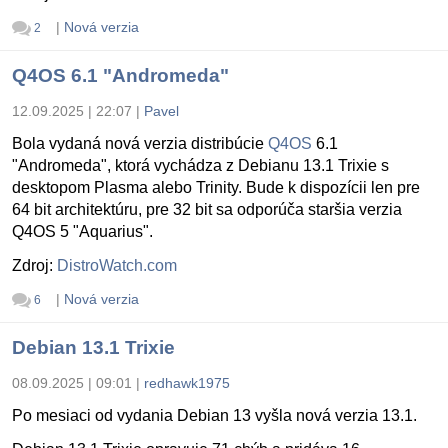
|
Nová verzia
2
Q4OS 6.1 "Andromeda"
12.09.2025 | 22:07
|
Pavel
Bola vydaná nová verzia distribúcie
Q4OS
6.1
"Andromeda", ktorá vychádza z Debianu 13.1 Trixie s
desktopom Plasma alebo Trinity. Bude k dispozícii len pre
64 bit architektúru, pre 32 bit sa odporúča staršia verzia
Q4OS 5 "Aquarius".
Zdroj:
DistroWatch.com
|
Nová verzia
6
Debian 13.1 Trixie
08.09.2025 | 09:01
|
redhawk1975
Po mesiaci od vydania Debian 13 vyšla nová verzia 13.1.