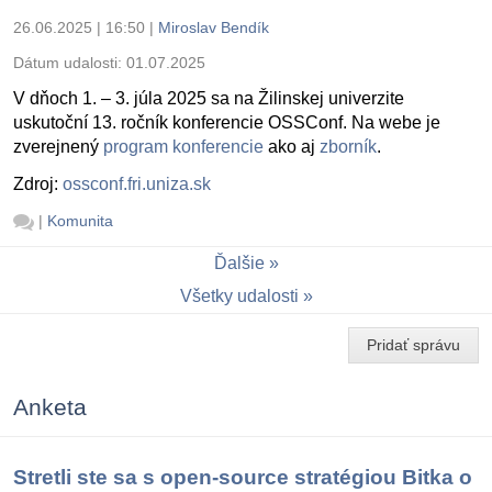
26.06.2025 | 16:50
|
Miroslav Bendík
Dátum udalosti:
01.07.2025
V dňoch 1. – 3. júla 2025 sa na Žilinskej univerzite
uskutoční 13. ročník konferencie OSSConf. Na webe je
zverejnený
program konferencie
ako aj
zborník
.
Zdroj:
ossconf.fri.uniza.sk
|
Komunita
Ďalšie
Všetky udalosti
Pridať správu
Anketa
Stretli ste sa s open-source stratégiou Bitka o