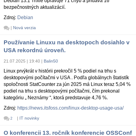
Debian 13.1 Trixie opravuje 71 chýb a pridáva 16
bezpečnostných aktualizácií.
Zdroj:
Debian
|
Nová verzia
Používanie Linuxu na desktopoch dosiahlo v
USA rekordnú úroveň.
21.07.2025 | 19:40
|
Balin50
Linux prvýkrát v histórii prekročil 5 % podiel na trhu s
desktopovými počítačmi v USA . Podľa globálnych štatistík
spoločnosti StatCounter za jún 2025 má Linux teraz 5,04 %
podiel na trhu s desktopovými počítačmi, čím prekonal
kategóriu „ Neznámy “, ktorá predstavuje 4,76 %.
Zdroj:
https://news.itsfoss.com/linux-desktop-usage-usa/
|
IT novinky
2
O konferencii 13. ročník konferencie OSSConf