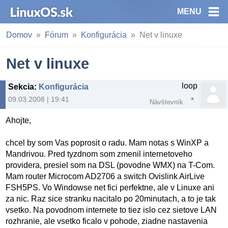
MENU
Domov
Fórum
Konfigurácia
Net v linuxe
Net v linuxe
loop
Sekcia
:
Konfigurácia
09.03.2008 | 19:41
Návštevník
Ahojte,
chcel by som Vas poprosit o radu. Mam notas s WinXP a
Mandrivou. Pred tyzdnom som zmenil internetoveho
providera, presiel som na DSL (povodne WMX) na T-Com.
Mam router Microcom AD2706 a switch Ovislink AirLive
FSH5PS. Vo Windowse net fici perfektne, ale v Linuxe ani
za nic. Raz sice stranku nacitalo po 20minutach, a to je tak
vsetko. Na povodnom internete to tiez islo cez sietove LAN
rozhranie, ale vsetko ficalo v pohode, ziadne nastavenia