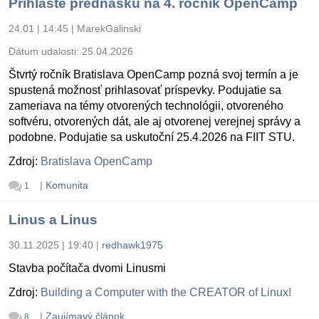
Prihláste prednášku na 4. ročník OpenCamp
24.01 | 14:45
|
MarekGalinski
Dátum udalosti:
25.04.2026
Štvrtý ročník Bratislava OpenCamp pozná svoj termín a je
spustená možnosť prihlasovať príspevky. Podujatie sa
zameriava na témy otvorených technológii, otvoreného
softvéru, otvorených dát, ale aj otvorenej verejnej správy a
podobne. Podujatie sa uskutoční 25.4.2026 na FIIT STU.
Zdroj:
Bratislava OpenCamp
|
Komunita
1
Linus a Linus
30.11.2025 | 19:40
|
redhawk1975
Stavba počítača dvomi Linusmi
Zdroj:
Building a Computer with the CREATOR of Linux!
|
Zaujímavý článok
8