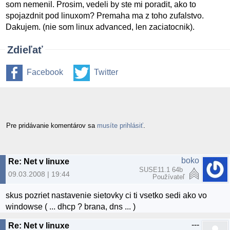
som nemenil. Prosim, vedeli by ste mi poradit, ako to
spojazdnit pod linuxom? Premaha ma z toho zufalstvo.
Dakujem. (nie som linux advanced, len zaciatocnik).
Zdieľať
Facebook
Twitter
Pre pridávanie komentárov sa
musíte prihlásiť
.
boko
Re: Net v linuxe
SUSE11.1 64b
09.03.2008 | 19:44
Používateľ
skus pozriet nastavenie sietovky ci ti vsetko sedi ako vo
windowse ( ... dhcp ? brana, dns ... )
---
Re: Net v linuxe