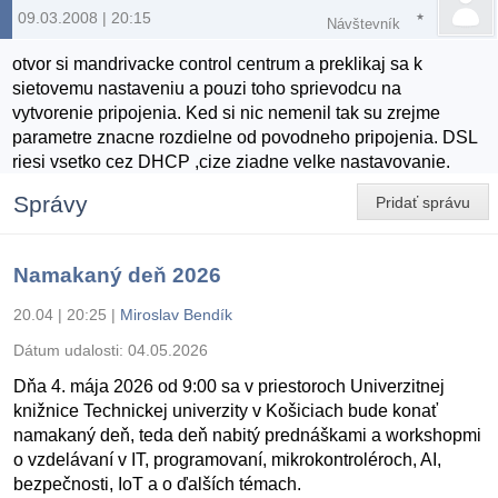
09.03.2008 | 20:15
Návštevník
otvor si mandrivacke control centrum a preklikaj sa k
sietovemu nastaveniu a pouzi toho sprievodcu na
vytvorenie pripojenia. Ked si nic nemenil tak su zrejme
parametre znacne rozdielne od povodneho pripojenia. DSL
riesi vsetko cez DHCP ,cize ziadne velke nastavovanie.
Správy
Pridať správu
Namakaný deň 2026
20.04 | 20:25
|
Miroslav Bendík
Dátum udalosti:
04.05.2026
Dňa 4. mája 2026 od 9:00 sa v priestoroch Univerzitnej
knižnice Technickej univerzity v Košiciach bude konať
namakaný deň, teda deň nabitý prednáškami a workshopmi
o vzdelávaní v IT, programovaní, mikrokontroléroch, AI,
bezpečnosti, IoT a o ďalších témach.