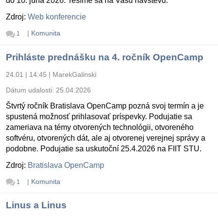
do 10. júna 2026. Tešíme sa na Vašu návštevu.
Zdroj:
Web konferencie
|
Komunita
1
Prihláste prednášku na 4. ročník OpenCamp
24.01 | 14:45
|
MarekGalinski
Dátum udalosti:
25.04.2026
Štvrtý ročník Bratislava OpenCamp pozná svoj termín a je
spustená možnosť prihlasovať príspevky. Podujatie sa
zameriava na témy otvorených technológii, otvoreného
softvéru, otvorených dát, ale aj otvorenej verejnej správy a
podobne. Podujatie sa uskutoční 25.4.2026 na FIIT STU.
Zdroj:
Bratislava OpenCamp
|
Komunita
1
Linus a Linus