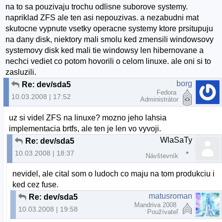
na to sa pouzivaju trochu odlisne suborove systemy.
napriklad ZFS ale ten asi nepouzivas. a nezabudni mat
skutocne vypnute vsetky operacne systemy ktore prsitupuju
na dany disk, niektory mali smolu ked zmensili windowsovy
systemovy disk ked mali tie windowsy len hibernovane a
nechci vediet co potom hovorili o celom linuxe. ale oni si to
zasluzili.
borg
Re: dev/sda5
Fedora
10.03.2008 | 17:52
Administrátor
uz si videl ZFS na linuxe? mozno jeho lahsia
implementacia brtfs, ale ten je len vo vyvoji.
WlaSaTy
Re: dev/sda5
10.03.2008 | 18:37
Návštevník
nevidel, ale cital som o ludoch co maju na tom produkciu i
ked cez fuse.
matusroman
Re: dev/sda5
Mandriva 2008
10.03.2008 | 19:58
Používateľ