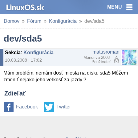
MENU
Domov
Fórum
Konfigurácia
dev/sda5
dev/sda5
matusroman
Sekcia
:
Konfigurácia
Mandriva 2008
10.03.2008 | 17:02
Používateľ
Mám problém, nemám dosť miesta na disku sda5 Môžem
zmeniť nejako jeho veľkosť za jazdy ?
Zdieľať
Facebook
Twitter