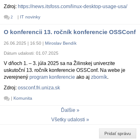
Zdroj:
https://news.itsfoss.com/linux-desktop-usage-usa/
|
IT novinky
2
O konferencii 13. ročník konferencie OSSConf
26.06.2025 | 16:50
|
Miroslav Bendík
Dátum udalosti:
01.07.2025
V dňoch 1. – 3. júla 2025 sa na Žilinskej univerzite
uskutoční 13. ročník konferencie OSSConf. Na webe je
zverejnený
program konferencie
ako aj
zborník
.
Zdroj:
ossconf.fri.uniza.sk
|
Komunita
Ďalšie
Všetky udalosti
Pridať správu