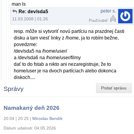
man ls
peter s.
Re: dev/sda5
11.03.2008 | 01:26
Používateľ
resp. môže si vytvoriť novú partíciu na prazdnej časti
disku a tam viesť linky z /home, ja to robím bežne,
povedzme:
/dev/sda5 na /home/user/
a /dev/sda6 na /home/user/filmy
dať to do fstab a nikto ani nezaregistruje, že to
home/user je na dvoch partíciach alebo dokonca
diskoch....
Správy
Pridať správu
Namakaný deň 2026
20.04 | 20:25
|
Miroslav Bendík
Dátum udalosti:
04.05.2026