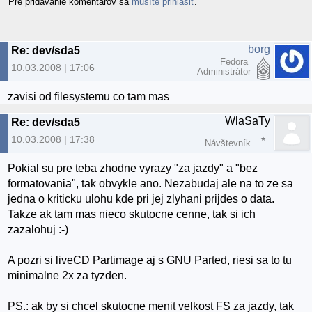
Pre pridávanie komentárov sa
musíte prihlásiť
.
borg
Re: dev/sda5
Fedora
10.03.2008 | 17:06
Administrátor
zavisi od filesystemu co tam mas
WlaSaTy
Re: dev/sda5
10.03.2008 | 17:38
Návštevník
Pokial su pre teba zhodne vyrazy "za jazdy" a "bez
formatovania", tak obvykle ano. Nezabudaj ale na to ze sa
jedna o kriticku ulohu kde pri jej zlyhani prijdes o data.
Takze ak tam mas nieco skutocne cenne, tak si ich
zazalohuj :-)
A pozri si liveCD Partimage aj s GNU Parted, riesi sa to tu
minimalne 2x za tyzden.
PS.: ak by si chcel skutocne menit velkost FS za jazdy, tak