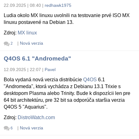
22.09.2025 | 08:40
|
redhawk1975
Ludia okolo MX linuxu uvolnili na testovanie prvé ISO MX
linuxu postavené na Debian 13.
Zdroj:
MX linux
|
Nová verzia
2
Q4OS 6.1 "Andromeda"
12.09.2025 | 22:07
|
Pavel
Bola vydaná nová verzia distribúcie
Q4OS
6.1
"Andromeda", ktorá vychádza z Debianu 13.1 Trixie s
desktopom Plasma alebo Trinity. Bude k dispozícii len pre
64 bit architektúru, pre 32 bit sa odporúča staršia verzia
Q4OS 5 "Aquarius".
Zdroj:
DistroWatch.com
|
Nová verzia
6