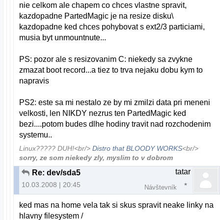
nie celkom ale chapem co chces vlastne spravit,
kazdopadne PartedMagic je na resize disku\
kazdopadne ked chces pohybovat s ext2/3 particiami,
musia byt unmountnute...
PS: pozor ale s resizovanim C: niekedy sa zvykne
zmazat boot record...a tiez to trva nejaku dobu kym to
napravis
PS2: este sa mi nestalo ze by mi zmilzi data pri meneni
velkosti, len NIKDY nezrus ten PartedMagic ked
bezi....potom budes dlhe hodiny travit nad rozchodenim
systemu..
Linux????? DUH!<br/>
Distro that BLOODY WORKS
<br/>
sorry, ze som niekedy zly, myslim to v dobrom
tatar
Re: dev/sda5
10.03.2008 | 20:45
Návštevník
ked mas na home vela tak si skus spravit neake linky na
hlavny filesystem /