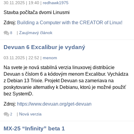
30.11.2025 | 19:40
|
redhawk1975
Stavba počítača dvomi Linusmi
Zdroj:
Building a Computer with the CREATOR of Linux!
|
Zaujímavý článok
8
Devuan 6 Excalibur je vydaný
03.11.2025 | 22:52
|
menom
Na svete je nová stabilná verzia linuxovej distribúcie
Devuan s číslom 6 a kódovým menom Excalibur. Vychádza
z Debian 13 Trixie. Projekt Devuan sa zameriava na
poskytovanie alternatívy k Debianu, ktorú je možné použiť
bez SystemD.
Zdroj:
https://www.devuan.org/get-devuan
|
Nová verzia
2
MX-25 “Infinity” beta 1