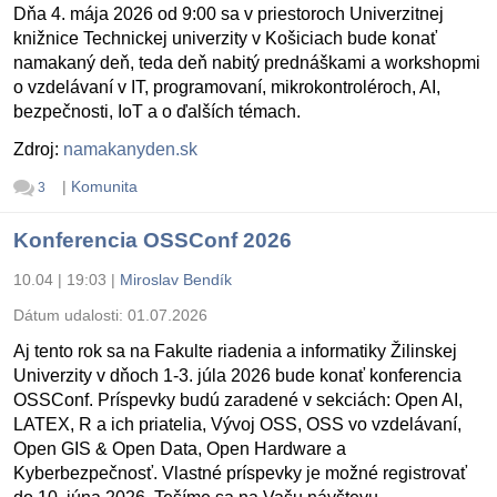
Dňa 4. mája 2026 od 9:00 sa v priestoroch Univerzitnej
knižnice Technickej univerzity v Košiciach bude konať
namakaný deň, teda deň nabitý prednáškami a workshopmi
o vzdelávaní v IT, programovaní, mikrokontroléroch, AI,
bezpečnosti, IoT a o ďalších témach.
Zdroj:
namakanyden.sk
|
Komunita
3
Konferencia OSSConf 2026
10.04 | 19:03
|
Miroslav Bendík
Dátum udalosti:
01.07.2026
Aj tento rok sa na Fakulte riadenia a informatiky Žilinskej
Univerzity v dňoch 1-3. júla 2026 bude konať konferencia
OSSConf. Príspevky budú zaradené v sekciách: Open AI,
LATEX, R a ich priatelia, Vývoj OSS, OSS vo vzdelávaní,
Open GIS & Open Data, Open Hardware a
Kyberbezpečnosť. Vlastné príspevky je možné registrovať