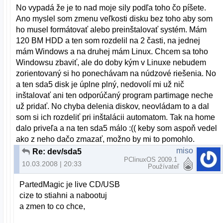
No vypadá že je to nad moje sily podľa toho čo píšete.
Ano myslel som zmenu veľkosti disku bez toho aby som
ho musel formátovať alebo preinštalovať systém. Mám
120 BM HDD a ten som rozdelil na 2 časti, na jednej
mám Windows a na druhej mám Linux. Chcem sa toho
Windowsu zbaviť, ale do doby kým v Linuxe nebudem
zorientovaný si ho ponechávam na núdzové riešenia. No
a ten sda5 disk je úplne plný, nedovolí mi už nič
inštalovať ani ten odporúčaný program partimage neche
už pridať. No chyba delenia diskov, neovládam to a dal
som si ich rozdeliť pri inštalácii automatom. Tak na home
dalo priveľa a na ten sda5 málo :(( keby som aspoň vedel
ako z neho dačo zmazať, možno by mi to pomohlo.
miso
Re: dev/sda5
PClinuxOS 2009.1
10.03.2008 | 20:33
Používateľ
PartedMagic je live CD/USB
cize to stiahni a nabootuj
a zmen to co chce,