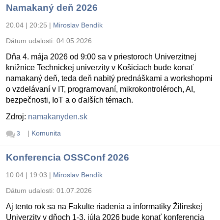
Namakaný deň 2026
20.04 | 20:25
|
Miroslav Bendík
Dátum udalosti:
04.05.2026
Dňa 4. mája 2026 od 9:00 sa v priestoroch Univerzitnej
knižnice Technickej univerzity v Košiciach bude konať
namakaný deň, teda deň nabitý prednáškami a workshopmi
o vzdelávaní v IT, programovaní, mikrokontroléroch, AI,
bezpečnosti, IoT a o ďalších témach.
Zdroj:
namakanyden.sk
|
Komunita
3
Konferencia OSSConf 2026
10.04 | 19:03
|
Miroslav Bendík
Dátum udalosti:
01.07.2026
Aj tento rok sa na Fakulte riadenia a informatiky Žilinskej
Univerzity v dňoch 1-3. júla 2026 bude konať konferencia