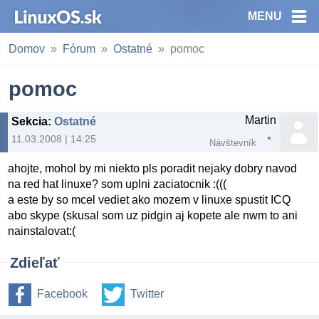
MENU
Domov
Fórum
Ostatné
pomoc
pomoc
Martin
Sekcia
:
Ostatné
11.03.2008 | 14:25
Návštevník
ahojte, mohol by mi niekto pls poradit nejaky dobry navod
na red hat linuxe? som uplni zaciatocnik :(((
a este by so mcel vediet ako mozem v linuxe spustit ICQ
abo skype (skusal som uz pidgin aj kopete ale nwm to ani
nainstalovat:(
Zdieľať
Facebook
Twitter