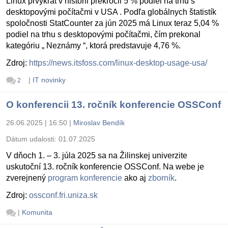
Linux prvýkrát v histórii prekročil 5 % podiel na trhu s
desktopovými počítačmi v USA . Podľa globálnych štatistík
spoločnosti StatCounter za jún 2025 má Linux teraz 5,04 %
podiel na trhu s desktopovými počítačmi, čím prekonal
kategóriu „ Neznámy “, ktorá predstavuje 4,76 %.
Zdroj:
https://news.itsfoss.com/linux-desktop-usage-usa/
|
IT novinky
2
O konferencii 13. ročník konferencie OSSConf
26.06.2025 | 16:50
|
Miroslav Bendík
Dátum udalosti:
01.07.2025
V dňoch 1. – 3. júla 2025 sa na Žilinskej univerzite
uskutoční 13. ročník konferencie OSSConf. Na webe je
zverejnený
program konferencie
ako aj
zborník
.
Zdroj:
ossconf.fri.uniza.sk
|
Komunita