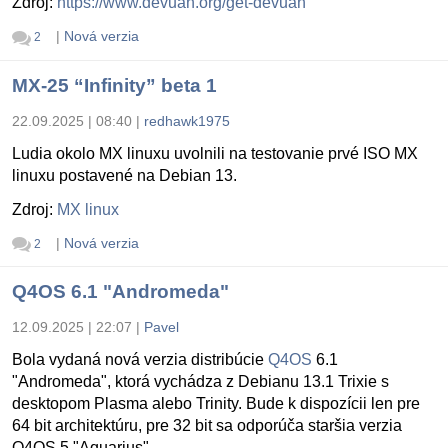
Zdroj:
https://www.devuan.org/get-devuan
|
Nová verzia
2
MX-25 “Infinity” beta 1
22.09.2025 | 08:40
|
redhawk1975
Ludia okolo MX linuxu uvolnili na testovanie prvé ISO MX
linuxu postavené na Debian 13.
Zdroj:
MX linux
|
Nová verzia
2
Q4OS 6.1 "Andromeda"
12.09.2025 | 22:07
|
Pavel
Bola vydaná nová verzia distribúcie
Q4OS
6.1
"Andromeda", ktorá vychádza z Debianu 13.1 Trixie s
desktopom Plasma alebo Trinity. Bude k dispozícii len pre
64 bit architektúru, pre 32 bit sa odporúča staršia verzia
Q4OS 5 "Aquarius".