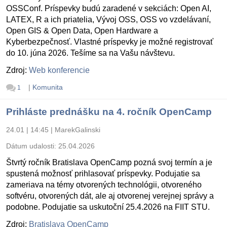
OSSConf. Príspevky budú zaradené v sekciách: Open AI,
LATEX, R a ich priatelia, Vývoj OSS, OSS vo vzdelávaní,
Open GIS & Open Data, Open Hardware a
Kyberbezpečnosť. Vlastné príspevky je možné registrovať
do 10. júna 2026. Tešíme sa na Vašu návštevu.
Zdroj:
Web konferencie
|
Komunita
1
Prihláste prednášku na 4. ročník OpenCamp
24.01 | 14:45
|
MarekGalinski
Dátum udalosti:
25.04.2026
Štvrtý ročník Bratislava OpenCamp pozná svoj termín a je
spustená možnosť prihlasovať príspevky. Podujatie sa
zameriava na témy otvorených technológii, otvoreného
softvéru, otvorených dát, ale aj otvorenej verejnej správy a
podobne. Podujatie sa uskutoční 25.4.2026 na FIIT STU.
Zdroj:
Bratislava OpenCamp