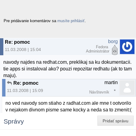
Pre pridávanie komentárov sa
musíte prihlásiť
.
borg
Re: pomoc
Fedora
11.03.2008 | 15:04
Administrátor
navody najdes na redhat.com, preklikaj sa ku dokumentacii.
tie apps si instaloval ako? pouzi repozitar redhatu (ak to tam
maju).
martin
Re: pomoc
11.03.2008 | 15:09
Návštevník
no ved navody som stiaho z radhat.com ale mne t ootvorilo
v nejakom divnom pisme same kocky a neda sa to zmenit:(
Správy
Pridať správu