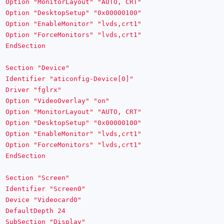
Option "MonitorLayout" "AUTO, CRT"
Option "DesktopSetup" "0x00000100"
Option "EnableMonitor" "lvds,crt1"
Option "ForceMonitors" "lvds,crt1"
EndSection
Section "Device"
Identifier "aticonfig-Device[0]"
Driver "fglrx"
Option "VideoOverlay" "on"
Option "MonitorLayout" "AUTO, CRT"
Option "DesktopSetup" "0x00000100"
Option "EnableMonitor" "lvds,crt1"
Option "ForceMonitors" "lvds,crt1"
EndSection
Section "Screen"
Identifier "Screen0"
Device "Videocard0"
DefaultDepth 24
SubSection "Display"