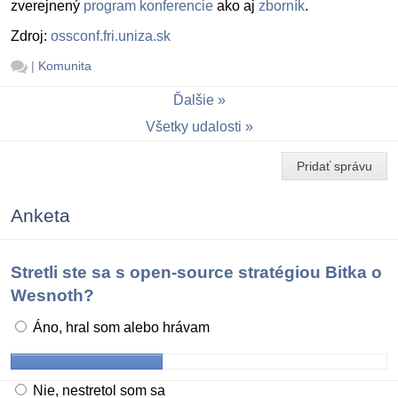
zverejnený
program konferencie
ako aj
zborník
.
Zdroj:
ossconf.fri.uniza.sk
|
Komunita
Ďalšie
Všetky udalosti
Pridať správu
Anketa
Stretli ste sa s open-source stratégiou Bitka o
Wesnoth?
Áno, hral som alebo hrávam
Nie, nestretol som sa