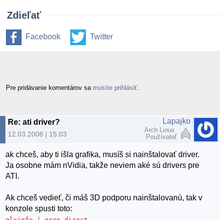
Zdieľať
Facebook
Twitter
Pre pridávanie komentárov sa
musíte prihlásiť
.
Lapajko
Re: ati driver?
Arch Linux
12.03.2008 | 15:03
Používateľ
ak chceš, aby ti išla grafika, musíš si nainštalovať driver.
Ja osobne mám nVidia, takže neviem aké sú drivers pre
ATI.
Ak chceš vedieť, či máš 3D podporu nainštalovanú, tak v
konzole spusti toto:
glxinfo | grep direct