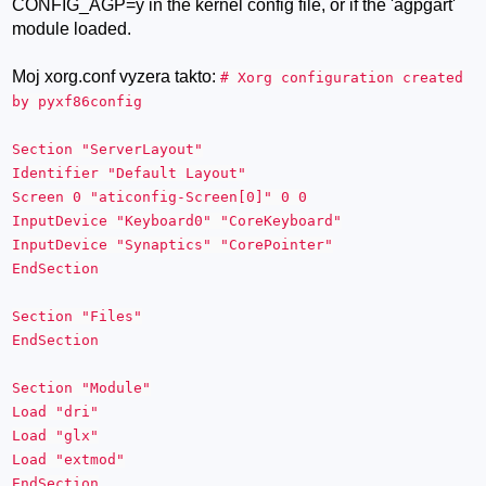
CONFIG_AGP=y in the kernel config file, or if the 'agpgart'
module loaded.
Moj xorg.conf vyzera takto:
# Xorg configuration created
by pyxf86config
Section "ServerLayout"
Identifier "Default Layout"
Screen 0 "aticonfig-Screen[0]" 0 0
InputDevice "Keyboard0" "CoreKeyboard"
InputDevice "Synaptics" "CorePointer"
EndSection
Section "Files"
EndSection
Section "Module"
Load "dri"
Load "glx"
Load "extmod"
EndSection