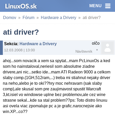
MENU
Domov
Fórum
Hardware a Drivery
ati driver?
ati driver?
olčo
Sekcia
:
Hardware a Drivery
12.03.2008 | 13:00
Návštevník
ahoj...som novacik a xem sa spytat...mam PcLinuxOs a ked
som ho nainstaloval,neriesil som absolutne ziadne
drivere,ani nic...setko ide...mam ATI Radeon 9000 a celkom
slaby comp.(1GH,512ram,...) treba mi stiahnut nejaky driver
na neho,alebo je to oki??hry moc nehravam (sak slaby
comp),ale skusal som pre zaujimavost spustit Warcraft
3,kt.isiel vo windowse uplne bez problemov,ale cez wine
strasne sekal...kde sa stal problem??ps: Toto distro linuxu
asi ovela viac zpomaluje pc a je grafic.narocnejsie ako
win.XP...co??