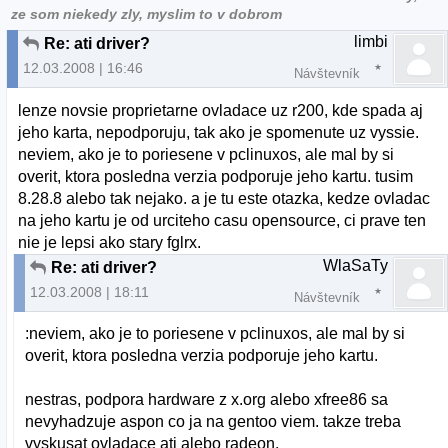
ze som niekedy zly, myslim to v dobrom
limbi
Re: ati driver?
12.03.2008 | 16:46
Návštevník
lenze novsie proprietarne ovladace uz r200, kde spada aj
jeho karta, nepodporuju, tak ako je spomenute uz vyssie.
neviem, ako je to poriesene v pclinuxos, ale mal by si
overit, ktora posledna verzia podporuje jeho kartu. tusim
8.28.8 alebo tak nejako. a je tu este otazka, kedze ovladac
na jeho kartu je od urciteho casu opensource, ci prave ten
nie je lepsi ako stary fglrx.
WlaSaTy
Re: ati driver?
12.03.2008 | 18:11
Návštevník
:neviem, ako je to poriesene v pclinuxos, ale mal by si
overit, ktora posledna verzia podporuje jeho kartu.
nestras, podpora hardware z x.org alebo xfree86 sa
nevyhadzuje aspon co ja na gentoo viem. takze treba
vyskusat ovladace ati alebo radeon.