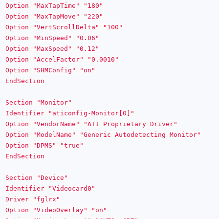
Option "MaxTapTime" "180"
Option "MaxTapMove" "220"
Option "VertScrollDelta" "100"
Option "MinSpeed" "0.06"
Option "MaxSpeed" "0.12"
Option "AccelFactor" "0.0010"
Option "SHMConfig" "on"
EndSection
Section "Monitor"
Identifier "aticonfig-Monitor[0]"
Option "VendorName" "ATI Proprietary Driver"
Option "ModelName" "Generic Autodetecting Monitor"
Option "DPMS" "true"
EndSection
Section "Device"
Identifier "Videocard0"
Driver "fglrx"
Option "VideoOverlay" "on"