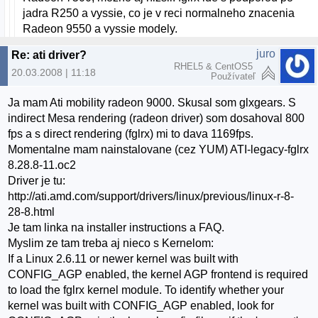
jadra R250 a vyssie, co je v reci normalneho znacenia
Radeon 9550 a vyssie modely.
juro
Re: ati driver?
RHEL5 & CentOS5
20.03.2008 | 11:18
Používateľ
Ja mam Ati mobility radeon 9000. Skusal som glxgears. S
indirect Mesa rendering (radeon driver) som dosahoval 800
fps a s direct rendering (fglrx) mi to dava 1169fps.
Momentalne mam nainstalovane (cez YUM) ATI-legacy-fglrx
8.28.8-11.oc2
Driver je tu:
http://ati.amd.com/support/drivers/linux/previous/linux-r-8-
28-8.html
Je tam linka na installer instructions a FAQ.
Myslim ze tam treba aj nieco s Kernelom:
If a Linux 2.6.11 or newer kernel was built with
CONFIG_AGP enabled, the kernel AGP frontend is required
to load the fglrx kernel module. To identify whether your
kernel was built with CONFIG_AGP enabled, look for