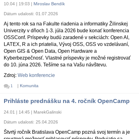
10.04 | 19:03
|
Miroslav Bendík
Dátum udalosti:
01.07.2026
Aj tento rok sa na Fakulte riadenia a informatiky Žilinskej
Univerzity v dňoch 1-3. júla 2026 bude konať konferencia
OSSConf. Príspevky budú zaradené v sekciách: Open AI,
LATEX, R a ich priatelia, Vývoj OSS, OSS vo vzdelávaní,
Open GIS & Open Data, Open Hardware a
Kyberbezpečnosť. Vlastné príspevky je možné registrovať
do 10. júna 2026. Tešíme sa na Vašu návštevu.
Zdroj:
Web konferencie
|
Komunita
1
Prihláste prednášku na 4. ročník OpenCamp
24.01 | 14:45
|
MarekGalinski
Dátum udalosti:
25.04.2026
Štvrtý ročník Bratislava OpenCamp pozná svoj termín a je
spustená možnosť prihlasovať príspevky. Podujatie sa