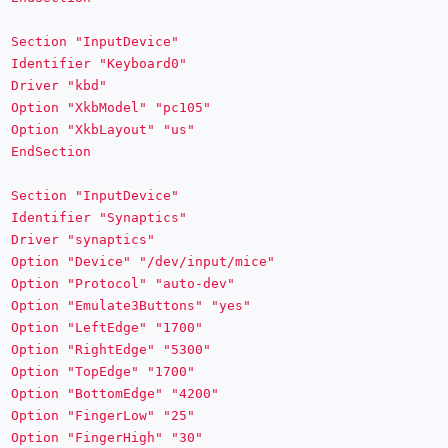
Section "InputDevice"
Identifier "Keyboard0"
Driver "kbd"
Option "XkbModel" "pc105"
Option "XkbLayout" "us"
EndSection
Section "InputDevice"
Identifier "Synaptics"
Driver "synaptics"
Option "Device" "/dev/input/mice"
Option "Protocol" "auto-dev"
Option "Emulate3Buttons" "yes"
Option "LeftEdge" "1700"
Option "RightEdge" "5300"
Option "TopEdge" "1700"
Option "BottomEdge" "4200"
Option "FingerLow" "25"
Option "FingerHigh" "30"