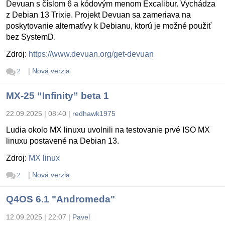
Devuan s číslom 6 a kódovým menom Excalibur. Vychádza
z Debian 13 Trixie. Projekt Devuan sa zameriava na
poskytovanie alternatívy k Debianu, ktorú je možné použiť
bez SystemD.
Zdroj:
https://www.devuan.org/get-devuan
|
Nová verzia
2
MX-25 “Infinity” beta 1
22.09.2025 | 08:40
|
redhawk1975
Ludia okolo MX linuxu uvolnili na testovanie prvé ISO MX
linuxu postavené na Debian 13.
Zdroj:
MX linux
|
Nová verzia
2
Q4OS 6.1 "Andromeda"
12.09.2025 | 22:07
|
Pavel