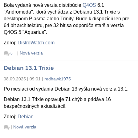
Bola vydaná nová verzia distribúcie
Q4OS
6.1
"Andromeda", ktorá vychádza z Debianu 13.1 Trixie s
desktopom Plasma alebo Trinity. Bude k dispozícii len pre
64 bit architektúru, pre 32 bit sa odporúča staršia verzia
Q4OS 5 "Aquarius".
Zdroj:
DistroWatch.com
|
Nová verzia
6
Debian 13.1 Trixie
08.09.2025 | 09:01
|
redhawk1975
Po mesiaci od vydania Debian 13 vyšla nová verzia 13.1.
Debian 13.1 Trixie opravuje 71 chýb a pridáva 16
bezpečnostných aktualizácií.
Zdroj:
Debian
|
Nová verzia