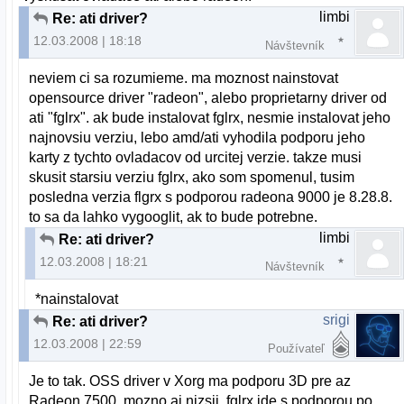
limbi
Re: ati driver?
12.03.2008 | 18:18
Návštevník
neviem ci sa rozumieme. ma moznost nainstovat
opensource driver "radeon", alebo proprietarny driver od
ati "fglrx". ak bude instalovat fglrx, nesmie instalovat jeho
najnovsiu verziu, lebo amd/ati vyhodila podporu jeho
karty z tychto ovladacov od urcitej verzie. takze musi
skusit starsiu verziu fglrx, ako som spomenul, tusim
posledna verzia flgrx s podporou radeona 9000 je 8.28.8.
to sa da lahko vygooglit, ak to bude potrebne.
limbi
Re: ati driver?
12.03.2008 | 18:21
Návštevník
*nainstalovat
srigi
Re: ati driver?
12.03.2008 | 22:59
Používateľ
Je to tak. OSS driver v Xorg ma podporu 3D pre az
Radeon 7500, mozno aj nizsii. fglrx ide s podporou po