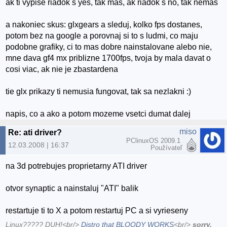
ak ti vypise riadok s yes, tak mas, ak riadok s no, tak nemas
a nakoniec skus: glxgears a sleduj, kolko fps dostanes,
potom bez na google a porovnaj si to s ludmi, co maju
podobne grafiky, ci to mas dobre nainstalovane alebo nie,
mne dava gf4 mx priblizne 1700fps, tvoja by mala davat o
cosi viac, ak nie je zbastardena
tie glx prikazy ti nemusia fungovat, tak sa nezlakni :)
napis, co a ako a potom mozeme vsetci dumat dalej
miso
Re: ati driver?
PClinuxOS 2009.1
12.03.2008 | 16:37
Používateľ
na 3d potrebujes proprietarny ATI driver
otvor synaptic a nainstaluj "ATI" balik
restartuje ti to X a potom restartuj PC a si vyrieseny
Linux????? DUH!<br/>
Distro that BLOODY WORKS
<br/>
sorry,