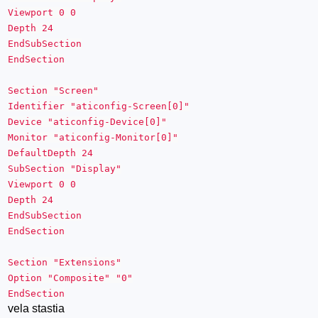
Viewport 0 0
Depth 24
EndSubSection
EndSection
Section "Screen"
Identifier "aticonfig-Screen[0]"
Device "aticonfig-Device[0]"
Monitor "aticonfig-Monitor[0]"
DefaultDepth 24
SubSection "Display"
Viewport 0 0
Depth 24
EndSubSection
EndSection
Section "Extensions"
Option "Composite" "0"
EndSection
vela stastia