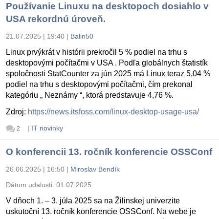
Používanie Linuxu na desktopoch dosiahlo v
USA rekordnú úroveň.
21.07.2025 | 19:40
|
Balin50
Linux prvýkrát v histórii prekročil 5 % podiel na trhu s
desktopovými počítačmi v USA . Podľa globálnych štatistík
spoločnosti StatCounter za jún 2025 má Linux teraz 5,04 %
podiel na trhu s desktopovými počítačmi, čím prekonal
kategóriu „ Neznámy “, ktorá predstavuje 4,76 %.
Zdroj:
https://news.itsfoss.com/linux-desktop-usage-usa/
|
IT novinky
2
O konferencii 13. ročník konferencie OSSConf
26.06.2025 | 16:50
|
Miroslav Bendík
Dátum udalosti:
01.07.2025
V dňoch 1. – 3. júla 2025 sa na Žilinskej univerzite
uskutoční 13. ročník konferencie OSSConf. Na webe je