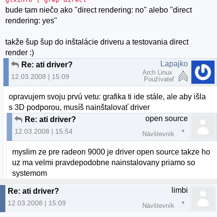
bude tam niečo ako "direct rendering: no" alebo "direct
rendering: yes"
takže šup šup do inštalácie driveru a testovania direct
render :)
Lapajko
Re: ati driver?
Arch Linux
12.03.2008 | 15:09
Používateľ
opravujem svoju prvú vetu: grafika ti ide stále, ale aby išla
s 3D podporou, musíš nainštalovať driver
open source
Re: ati driver?
12.03.2008 | 15:54
Návštevník
myslim ze pre radeon 9000 je driver open source takze ho
uz ma velmi pravdepodobne nainstalovany priamo so
systemom
limbi
Re: ati driver?
12.03.2008 | 15:09
Návštevník