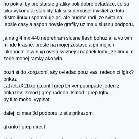
no pokial by pre starsie grafiky boli dobre ovladace, co sa
tyka vykonu aj stability, tak si si nemusel mysliet ze toto
distro linuxu spomaluje pc. ale budme radi, ze svita na
lepsie casy a aspon novsie grafiky uz maju slusnu podporu.
ja na gf4 mx 440 neprehram slusne flash bohuzial a vo win
mi ide krasne. proste na mojej zostave a pri mojich
'ukonoch' je win xp ovela sviznejsi napriek tomu, ze linux mi
zerie menej ramky ako win.
pozri si do xorg.conf, aky ovladac pouzivas. radeon ci fglrx?
prikaz
cat /etc/X11/xorg.conf | grep Driver popripade jeden z
prikazov: lsmod | grep radeon, lsmod | grep fglrx
by ti to mohol vypisat
dalej, ci mas 3d podporu, zistis prikazom:
glxinfo | grep direct