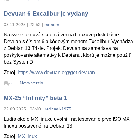
Devuan 6 Excalibur je vydaný
03.11.2025 | 22:52
|
menom
Na svete je nová stabilná verzia linuxovej distribúcie
Devuan s číslom 6 a kódovým menom Excalibur. Vychádza
z Debian 13 Trixie. Projekt Devuan sa zameriava na
poskytovanie alternatívy k Debianu, ktorú je možné použiť
bez SystemD.
Zdroj:
https://www.devuan.org/get-devuan
|
Nová verzia
2
MX-25 “Infinity” beta 1
22.09.2025 | 08:40
|
redhawk1975
Ludia okolo MX linuxu uvolnili na testovanie prvé ISO MX
linuxu postavené na Debian 13.
Zdroj:
MX linux