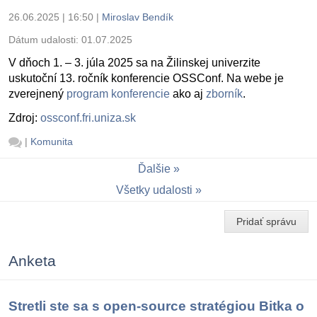
26.06.2025 | 16:50
|
Miroslav Bendík
Dátum udalosti:
01.07.2025
V dňoch 1. – 3. júla 2025 sa na Žilinskej univerzite
uskutoční 13. ročník konferencie OSSConf. Na webe je
zverejnený
program konferencie
ako aj
zborník
.
Zdroj:
ossconf.fri.uniza.sk
|
Komunita
Ďalšie
Všetky udalosti
Pridať správu
Anketa
Stretli ste sa s open-source stratégiou Bitka o