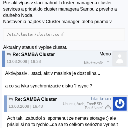
Pre aktiv/pasiv staci nahodit cluster manager a cluster
services a pridat do cluster managera Sambu z prveho a
druheho Noda.
Nastavenia najdes v Cluster manageri alebo priamo v
/etc/cluster/cluster.conf
Aktualny status ti vypise clustat.
Meno
Re: SAMBA Cluster
13.03.2008 | 16:38
Návštevník
Aktiv/pasiv ...staci, aktiv masinka je dost silna ..
a co sa tyka synchronizacie disku ? rsync ?
blackman
Re: SAMBA Cluster
Ubuntu, Arch, FreeBSD
13.03.2008 | 16:48
Používateľ
Ach tak...zabudol si spomenut ze nemas storage :) ale
prisiel si na to rychlo...da sa to celkom seriozne vyriesit