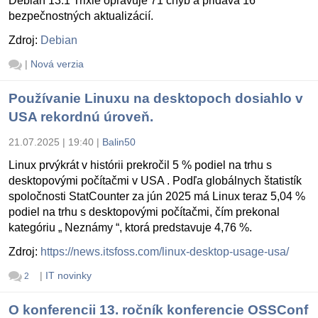
Debian 13.1 Trixie opravuje 71 chýb a pridáva 16
bezpečnostných aktualizácií.
Zdroj:
Debian
|
Nová verzia
Používanie Linuxu na desktopoch dosiahlo v
USA rekordnú úroveň.
21.07.2025 | 19:40
|
Balin50
Linux prvýkrát v histórii prekročil 5 % podiel na trhu s
desktopovými počítačmi v USA . Podľa globálnych štatistík
spoločnosti StatCounter za jún 2025 má Linux teraz 5,04 %
podiel na trhu s desktopovými počítačmi, čím prekonal
kategóriu „ Neznámy “, ktorá predstavuje 4,76 %.
Zdroj:
https://news.itsfoss.com/linux-desktop-usage-usa/
|
IT novinky
2
O konferencii 13. ročník konferencie OSSConf