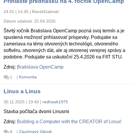
Prihláste prednášku na 4. ročník OpenCamp
24.01 | 14:45
|
MarekGalinski
Dátum udalosti:
25.04.2026
Štvrtý ročník Bratislava OpenCamp pozná svoj termín a je
spustená možnosť prihlasovať príspevky. Podujatie sa
zameriava na témy otvorených technológii, otvoreného
softvéru, otvorených dát, ale aj otvorenej verejnej správy a
podobne. Podujatie sa uskutoční 25.4.2026 na FIIT STU.
Zdroj:
Bratislava OpenCamp
|
Komunita
1
Linus a Linus
30.11.2025 | 19:40
|
redhawk1975
Stavba počítača dvomi Linusmi
Zdroj:
Building a Computer with the CREATOR of Linux!
|
Zaujímavý článok
8