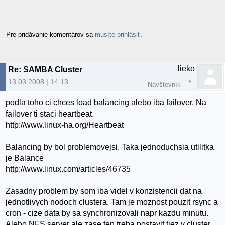
Pre pridávanie komentárov sa
musíte prihlásiť
.
lieko
Re: SAMBA Cluster
13.03.2008 | 14:13
Návštevník
podla toho ci chces load balancing alebo iba failover. Na
failover ti staci heartbeat.
http://www.linux-ha.org/Heartbeat
Balancing by bol problemovejsi. Taka jednoduchsia utilitka
je Balance
http://www.linux.com/articles/46735
Zasadny problem by som iba videl v konzistencii dat na
jednotlivych nodoch clustera. Tam je moznost pouzit rsync a
cron - cize data by sa synchronizovali napr kazdu minutu.
Alebo NFS server ale zase ten treba postavit tiez v cluster