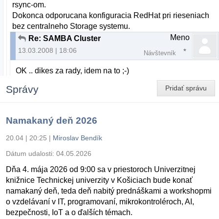
rsync-om.
Dokonca odporucana konfiguracia RedHat pri rieseniach
bez centralneho Storage systemu.
Meno
Re: SAMBA Cluster
13.03.2008 | 18:06
Návštevník
OK .. dikes za rady, idem na to ;-)
Správy
Pridať správu
Namakaný deň 2026
20.04 | 20:25
|
Miroslav Bendík
Dátum udalosti:
04.05.2026
Dňa 4. mája 2026 od 9:00 sa v priestoroch Univerzitnej
knižnice Technickej univerzity v Košiciach bude konať
namakaný deň, teda deň nabitý prednáškami a workshopmi
o vzdelávaní v IT, programovaní, mikrokontroléroch, AI,
bezpečnosti, IoT a o ďalších témach.