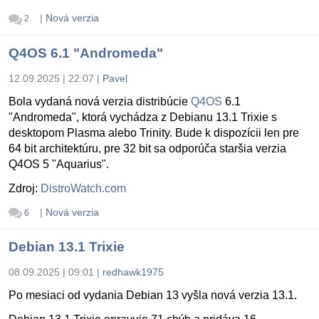
|
Nová verzia
2
Q4OS 6.1 "Andromeda"
12.09.2025 | 22:07
|
Pavel
Bola vydaná nová verzia distribúcie
Q4OS
6.1
"Andromeda", ktorá vychádza z Debianu 13.1 Trixie s
desktopom Plasma alebo Trinity. Bude k dispozícii len pre
64 bit architektúru, pre 32 bit sa odporúča staršia verzia
Q4OS 5 "Aquarius".
Zdroj:
DistroWatch.com
|
Nová verzia
6
Debian 13.1 Trixie
08.09.2025 | 09:01
|
redhawk1975
Po mesiaci od vydania Debian 13 vyšla nová verzia 13.1.