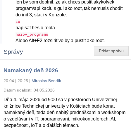
len by som doplnil, ze ak chces pustit akykolvek
program/aplikaciu s gui ako root, tak nemusis chodit
do init 3, staci v Konzole:
su
napisat heslo roota
nazov_programu
Alebo Alt+F2 rozsirit volby a pustit ako root.
Správy
Pridať správu
Namakaný deň 2026
20.04 | 20:25
|
Miroslav Bendík
Dátum udalosti:
04.05.2026
Dňa 4. mája 2026 od 9:00 sa v priestoroch Univerzitnej
knižnice Technickej univerzity v Košiciach bude konať
namakaný deň, teda deň nabitý prednáškami a workshopmi
o vzdelávaní v IT, programovaní, mikrokontroléroch, AI,
bezpečnosti, IoT a o ďalších témach.