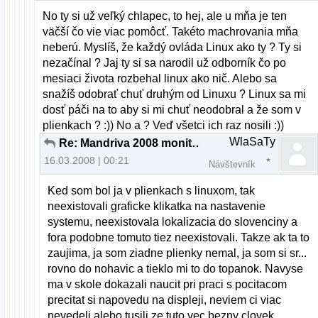
No ty si už veľký chlapec, to hej, ale u mňa je ten
väčší čo vie viac pomôcť. Takéto machrovania mňa
neberú. Myslíš, že každý ovláda Linux ako ty ? Ty si
nezačínal ? Jaj ty si sa narodil už odborník čo po
mesiaci života rozbehal linux ako nič. Alebo sa
snažíš odobrať chuť druhým od Linuxu ? Linux sa mi
dosť páči na to aby si mi chuť neodobral a že som v
plienkach ? :)) No a ? Veď všetci ich raz nosili :))
WlaSaTy
Re: Mandriva 2008 monitor ACER x223w
16.03.2008 | 00:21
Návštevník
Ked som bol ja v plienkach s linuxom, tak
neexistovali graficke klikatka na nastavenie
systemu, neexistovala lokalizacia do slovenciny a
fora podobne tomuto tiez neexistovali. Takze ak ta to
zaujima, ja som ziadne plienky nemal, ja som si sr...
rovno do nohavic a tieklo mi to do topanok. Navyse
ma v skole dokazali naucit pri praci s pocitacom
precitat si napovedu na displeji, neviem ci viac
nevedeli alebo tusili ze tuto vec bezny clovek