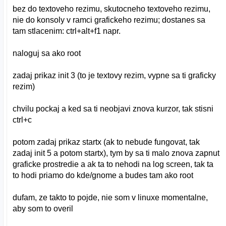
bez do textoveho rezimu, skutocneho textoveho rezimu,
nie do konsoly v ramci grafickeho rezimu; dostanes sa
tam stlacenim: ctrl+alt+f1 napr.
naloguj sa ako root
zadaj prikaz init 3 (to je textovy rezim, vypne sa ti graficky
rezim)
chvilu pockaj a ked sa ti neobjavi znova kurzor, tak stisni
ctrl+c
potom zadaj prikaz startx (ak to nebude fungovat, tak
zadaj init 5 a potom startx), tym by sa ti malo znova zapnut
graficke prostredie a ak ta to nehodi na log screen, tak ta
to hodi priamo do kde/gnome a budes tam ako root
dufam, ze takto to pojde, nie som v linuxe momentalne,
aby som to overil