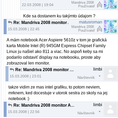
Mandriva 2008
22.03.2008 | 19:04
Používateľ
Kde sa dostanem ku takýmto údajom ?
matusroman
Re: Mandriva 2008 monitor ACER x223w
Mandriva 2008
15.03.2008 | 22:45
Používateľ
A mám notebook Acer Aspiere 5610z v tom je grafická
karta Mobile Intel (R) 945GM Express Chipset Family
Linux ju našiel ako 811 a viac. No aspoň keby sa mi
podarilo odstaviť display na notebooku, proste aby
zobrazoval len monitor.
limbi
Re: Mandriva 2008 monitor ACER x223w
15.03.2008 | 23:01
Návštevník
takze vidim ze mas intel grafiku, to potom neviem,
mrknem, ked docestuje v utorok sestra zo skoly na jej
notebook :)
limbi
Re: Mandriva 2008 monitor ACER x223w
15.03.2008 | 22:56
Návštevník