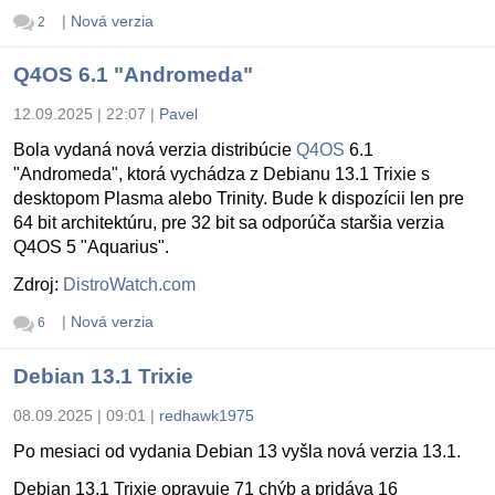
|
Nová verzia
2
Q4OS 6.1 "Andromeda"
12.09.2025 | 22:07
|
Pavel
Bola vydaná nová verzia distribúcie
Q4OS
6.1
"Andromeda", ktorá vychádza z Debianu 13.1 Trixie s
desktopom Plasma alebo Trinity. Bude k dispozícii len pre
64 bit architektúru, pre 32 bit sa odporúča staršia verzia
Q4OS 5 "Aquarius".
Zdroj:
DistroWatch.com
|
Nová verzia
6
Debian 13.1 Trixie
08.09.2025 | 09:01
|
redhawk1975
Po mesiaci od vydania Debian 13 vyšla nová verzia 13.1.
Debian 13.1 Trixie opravuje 71 chýb a pridáva 16