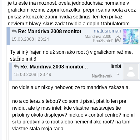
je tu este ina moznost, ovela jednoduchsia: normalne v
grafickom rezime zapni konzolku, prepni sa na roota a cez
prikaz v konzole zapni nvidia settings, len ten prikaz
neviem z hlavy. skus zadat nvidia a doplnit tabulatorom
matusroman
Re: Mandriva 2008 monitor ACER x223w
Mandriva 2008
15.03.2008 | 23:24
Používateľ
Ty si iný frajer, no už som ako root :) v grafickom režime,
stačilo init 3
limbi
Re: Mandriva 2008 monitor ACER x223w
15.03.2008 | 23:49
Návštevník
no vidis a uz nikdy nehovor, ze to mandriva zakazala.
no a co teraz s tebou? co som ti pisal, platilo len pre
nvidiu, ale ty mas intel; kde vlastne nastavujes tie
prkotiny okolo displejov? niekde v control centre? menil
si to predtym ako root alebo nemenil ako root? na tom
vlastne stala moja rada.