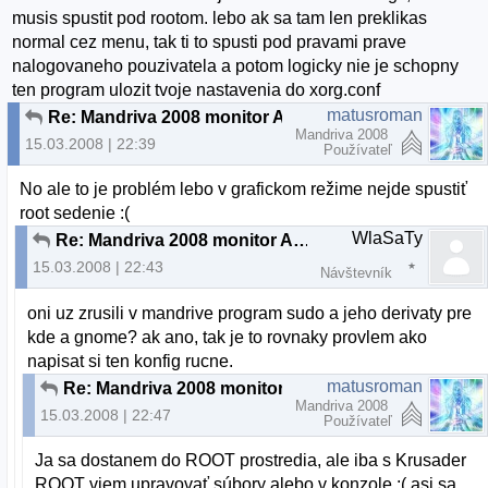
musis spustit pod rootom. lebo ak sa tam len preklikas
normal cez menu, tak ti to spusti pod pravami prave
nalogovaneho pouzivatela a potom logicky nie je schopny
ten program ulozit tvoje nastavenia do xorg.conf
matusroman
Re: Mandriva 2008 monitor ACER x223w
Mandriva 2008
15.03.2008 | 22:39
Používateľ
No ale to je problém lebo v grafickom režime nejde spustiť
root sedenie :(
WlaSaTy
Re: Mandriva 2008 monitor ACER x223w
15.03.2008 | 22:43
Návštevník
oni uz zrusili v mandrive program sudo a jeho derivaty pre
kde a gnome? ak ano, tak je to rovnaky provlem ako
napisat si ten konfig rucne.
matusroman
Re: Mandriva 2008 monitor ACER x223w
Mandriva 2008
15.03.2008 | 22:47
Používateľ
Ja sa dostanem do ROOT prostredia, ale iba s Krusader
ROOT viem upravovať súbory alebo v konzole :( asi sa