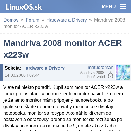
MENU
Domov
Fórum
Hardware a Drivery
Mandriva 2008
monitor ACER x223w
Mandriva 2008 monitor ACER
x223w
matusroman
Sekcia
:
Hardware a Drivery
Mandriva 2008
14.03.2008 | 07:44
Používateľ
Viete mi niekto poradiť. Kúpil som monitor ACER x223w a
Linux pri inštalácii v pohode tento monitor našiel. Problém
je že tento monitor mám pripojený na notebooku a po
grafickom štarte nebere do úvahy monitor, ale display
notebooku, monitor sa rosype. Ako náhle kliknem do
nastavenia obrazovky, prepne sa monitor do rozlíšenia pe
display notebooku a normálne beží, no ale ako zrkadlo