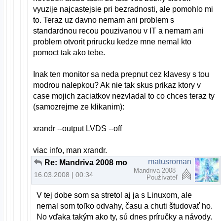
vyuzije najcastejsie pri bezradnosti, ale pomohlo mi
to. Teraz uz davno nemam ani problem s
standardnou recou pouzivanou v IT a nemam ani
problem otvorit prirucku kedze mne nemal kto
pomoct tak ako tebe.
Inak ten monitor sa neda prepnut cez klavesy s tou
modrou nalepkou? Ak nie tak skus prikaz ktory v
case mojich zaciatkov nezvladal to co chces teraz ty
(samozrejme ze klikanim):
xrandr --output LVDS --off
viac info, man xrandr.
matusroman
Re: Mandriva 2008 monitor ACER x223w
Mandriva 2008
16.03.2008 | 00:34
Používateľ
V tej dobe som sa stretol aj ja s Linuxom, ale
nemal som toľko odvahy, času a chuti študovať ho.
No vďaka takým ako ty, sú dnes príručky a návody.