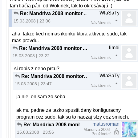
tam tlačia páni od Wokinek, tak to okresávajú :(
WlaSaTy
Re: Mandriva 2008 monitor ACER x223w
15.03.2008 | 23:06
Návštevník
aha, takze ked nemas ikonku ktora aktivuje sudo, tak
mas pravdu.
limbi
Re: Mandriva 2008 monitor ACER x223w
15.03.2008 | 23:22
Návštevník
si robis z neho prcu?
WlaSaTy
Re: Mandriva 2008 monitor ACER x223w
15.03.2008 | 23:47
Návštevník
ja nie, on sam zo seba.
ak mu padne za tazko spustit dany konfiguracny
program cez sudo, tak su to naozaj slzy cez smiech.
matusroman
Re: Mandriva 2008 monitor ACER x223w
Mandriva 2008
15.03.2008 | 23:56
Používateľ