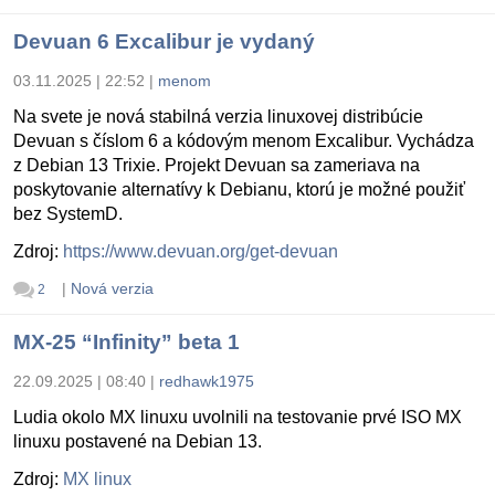
Devuan 6 Excalibur je vydaný
03.11.2025 | 22:52
|
menom
Na svete je nová stabilná verzia linuxovej distribúcie
Devuan s číslom 6 a kódovým menom Excalibur. Vychádza
z Debian 13 Trixie. Projekt Devuan sa zameriava na
poskytovanie alternatívy k Debianu, ktorú je možné použiť
bez SystemD.
Zdroj:
https://www.devuan.org/get-devuan
|
Nová verzia
2
MX-25 “Infinity” beta 1
22.09.2025 | 08:40
|
redhawk1975
Ludia okolo MX linuxu uvolnili na testovanie prvé ISO MX
linuxu postavené na Debian 13.
Zdroj:
MX linux