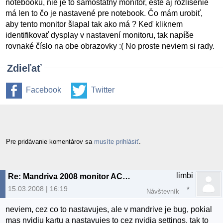
notebooku, nie je to samostatný monitor, ešte aj rozlíšenie
má len to čo je nastavené pre notebook. Čo mám urobiť,
aby tento monitor šlapal tak ako má ? Keď kliknem
identifikovať dysplay v nastavení monitoru, tak napíše
rovnaké číslo na obe obrazovky :( No proste neviem si rady.
Zdieľať
Facebook
Twitter
Pre pridávanie komentárov sa
musíte prihlásiť
.
limbi
Re: Mandriva 2008 monitor ACER x223w
15.03.2008 | 16:19
Návštevník
neviem, cez co to nastavujes, ale v mandrive je bug, pokial
mas nvidiu kartu a nastavujes to cez nvidia settings, tak to