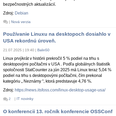
bezpečnostných aktualizácií.
Zdroj:
Debian
|
Nová verzia
Používanie Linuxu na desktopoch dosiahlo v
USA rekordnú úroveň.
21.07.2025 | 19:40
|
Balin50
Linux prvýkrát v histórii prekročil 5 % podiel na trhu s
desktopovými počítačmi v USA . Podľa globálnych štatistík
spoločnosti StatCounter za jún 2025 má Linux teraz 5,04 %
podiel na trhu s desktopovými počítačmi, čím prekonal
kategóriu „ Neznámy “, ktorá predstavuje 4,76 %.
Zdroj:
https://news.itsfoss.com/linux-desktop-usage-usa/
|
IT novinky
2
O konferencii 13. ročník konferencie OSSConf