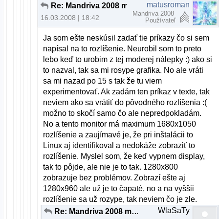
matusroman
Re: Mandriva 2008 monitor ACER x223w
Mandriva 2008
16.03.2008 | 18:42
Používateľ
Ja som ešte neskúsil zadať tie príkazy čo si sem
napísal na to rozlíšenie. Neurobil som to preto
lebo keď to urobim z tej moderej nálepky :) ako si
to nazval, tak sa mi rosype grafika. No ale vráti
sa mi nazad po 15 s tak že tu viem
experimentovať. Ak zadám ten príkaz v texte, tak
neviem ako sa vrátiť do pôvodného rozlíšenia :(
možno to skočí samo čo ale nepredpokladám.
No a tento monitor má maximum 1680x1050
rozlíšenie a zaujímavé je, že pri inštalácii to
Linux aj identifikoval a nedokáže zobraziť to
rozlíšenie. Myslel som, že keď vypnem display,
tak to pôjde, ale nie je to tak. 1280x800
zobrazuje bez problémov. Zobrazí ešte aj
1280x960 ale už je to čapaté, no a na vyššii
rozlíšenie sa už rozype, tak neviem čo je zle.
WlaSaTy
Re: Mandriva 2008 monitor ACER x223w