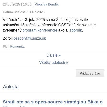
26.06.2025 | 16:50
|
Miroslav Bendík
Dátum udalosti:
01.07.2025
V dňoch 1. – 3. júla 2025 sa na Žilinskej univerzite
uskutoční 13. ročník konferencie OSSConf. Na webe je
zverejnený
program konferencie
ako aj
zborník
.
Zdroj:
ossconf.fri.uniza.sk
|
Komunita
Ďalšie
Všetky udalosti
Pridať správu
Anketa
Stretli ste sa s open-source stratégiou Bitka o