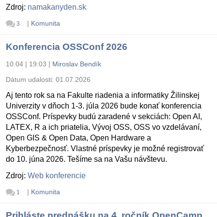
Zdroj:
namakanyden.sk
|
Komunita
3
Konferencia OSSConf 2026
10.04 | 19:03
|
Miroslav Bendík
Dátum udalosti:
01.07.2026
Aj tento rok sa na Fakulte riadenia a informatiky Žilinskej
Univerzity v dňoch 1-3. júla 2026 bude konať konferencia
OSSConf. Príspevky budú zaradené v sekciách: Open AI,
LATEX, R a ich priatelia, Vývoj OSS, OSS vo vzdelávaní,
Open GIS & Open Data, Open Hardware a
Kyberbezpečnosť. Vlastné príspevky je možné registrovať
do 10. júna 2026. Tešíme sa na Vašu návštevu.
Zdroj:
Web konferencie
|
Komunita
1
Prihláste prednášku na 4. ročník OpenCamp