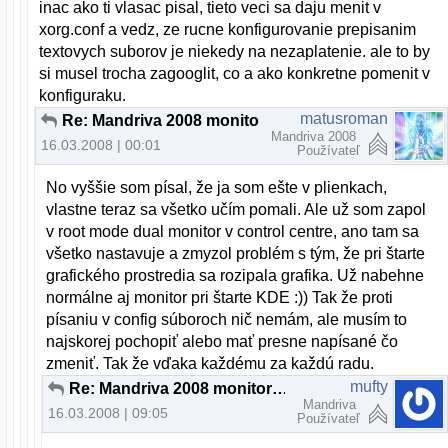
inac ako ti vlasac pisal, tieto veci sa daju menit v
xorg.conf a vedz, ze rucne konfigurovanie prepisanim
textovych suborov je niekedy na nezaplatenie. ale to by
si musel trocha zagooglit, co a ako konkretne pomenit v
konfiguraku.
matusroman
Re: Mandriva 2008 monitor ACER x223w
Mandriva 2008
16.03.2008 | 00:01
Používateľ
No vyššie som písal, že ja som ešte v plienkach,
vlastne teraz sa všetko učím pomali. Ale už som zapol
v root mode dual monitor v control centre, ano tam sa
všetko nastavuje a zmyzol problém s tým, že pri štarte
grafického prostredia sa rozipala grafika. Už nabehne
normálne aj monitor pri štarte KDE :)) Tak že proti
písaniu v config súboroch nič nemám, ale musím to
najskorej pochopiť alebo mať presne napísané čo
zmeniť. Tak že vďaka každému za každú radu.
mufty
Re: Mandriva 2008 monitor ACER x223w
Mandriva
16.03.2008 | 09:05
Používateľ