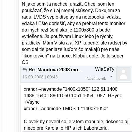
Nijako som ťa nechcel uraziť. Chcel som len
poukázať, že sú aj menej skúsený. Ďakujem za
radu, LVDS vyplo display na notebooku, vďaka,
vďaka ! Ešte doriešiť, aby sa prebral tento monitor
do iných rezlíšení ako je 1200x800 a bude
vyriešené. Ja používam Linux lebo je rýchly,
praktický. Mám Vistu a aj XP kúpené, ale radšej by
som dal tie peniaze ľuďom čo makajú pre naás
"ikonkových" na Linuxe. Klobúk dole. Je to super
OS
WlaSaTy
Re: Mandriva 2008 monitor ACER x223w
16.03.2008 | 00:43
Návštevník
xrandr --newmode "1400x1050" 122.61 1400
1488 1640 1880 1050 1051 1054 1087 -HSync
+Vsync
xrandr --addmode TMDS-1 "1400x1050"
Clovek by neveril co je v tom manuale, dokonca aj
nieco pre Karola, o HP a ich Laboratoriu.