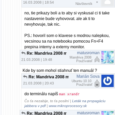
16.03.2008 | 18:54
Návštevník
no, tie prikazy boli a to aby si vyskusal ci ti take
nastavenie bude vyhovovat. ale ak ti to
nevyhovuje, tak nic.
PS.: hovoril som o klavese s modrou nalepkou,
vecsinou sa na notebooku pomocou Fn+F4
prepina interny a externy monitor.
matusroman
Re: Mandriva 2008 monitor ACER x223w
Mandriva 2008
21.03.2008 | 19:48
Používateľ
Kde by som mohol stiahnuť ten manuál ?
Marián Sova
Re: Mandriva 2008 monitor ACER x223w
Ubuntu 10.10
21.03.2008 | 20:43
Používateľ
do terminálu napíš
man xrandr
Čo ťa nezabije, to ťa posilní |
Leták na propagáciu
jabbera v pdf
|
www.mikroprocesory.sk
matusroman
Re: Mandriva 2008 monitor ACER x223w