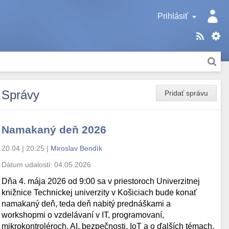
Prihlásiť
Správy
Pridať správu
Namakaný deň 2026
20.04 | 20:25
|
Miroslav Bendík
Dátum udalosti:
04.05.2026
Dňa 4. mája 2026 od 9:00 sa v priestoroch Univerzitnej
knižnice Technickej univerzity v Košiciach bude konať
namakaný deň, teda deň nabitý prednáškami a
workshopmi o vzdelávaní v IT, programovaní,
mikrokontroléroch, AI, bezpečnosti, IoT a o ďalších témach.