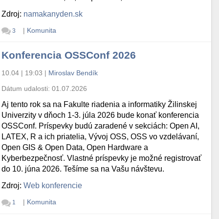
Zdroj:
namakanyden.sk
|
Komunita
3
Konferencia OSSConf 2026
10.04 | 19:03
|
Miroslav Bendík
Dátum udalosti:
01.07.2026
Aj tento rok sa na Fakulte riadenia a informatiky Žilinskej
Univerzity v dňoch 1-3. júla 2026 bude konať konferencia
OSSConf. Príspevky budú zaradené v sekciách: Open AI,
LATEX, R a ich priatelia, Vývoj OSS, OSS vo vzdelávaní,
Open GIS & Open Data, Open Hardware a
Kyberbezpečnosť. Vlastné príspevky je možné registrovať
do 10. júna 2026. Tešíme sa na Vašu návštevu.
Zdroj:
Web konferencie
|
Komunita
1