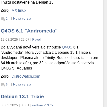
linuxu postavené na Debian 13.
Zdroj:
MX linux
|
Nová verzia
2
Q4OS 6.1 "Andromeda"
12.09.2025 | 22:07
|
Pavel
Bola vydaná nová verzia distribúcie
Q4OS
6.1
"Andromeda", ktorá vychádza z Debianu 13.1 Trixie s
desktopom Plasma alebo Trinity. Bude k dispozícii len pre
64 bit architektúru, pre 32 bit sa odporúča staršia verzia
Q4OS 5 "Aquarius".
Zdroj:
DistroWatch.com
|
Nová verzia
6
Debian 13.1 Trixie
08.09.2025 | 09:01
|
redhawk1975