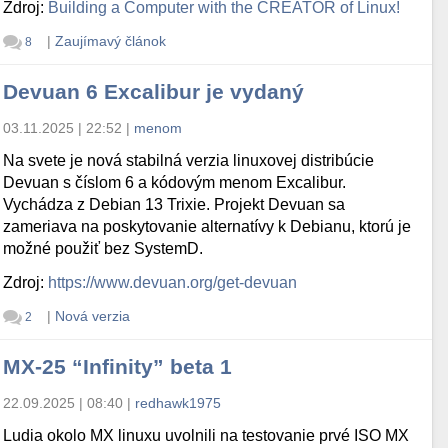
Zdroj:
Building a Computer with the CREATOR of Linux!
|
Zaujímavý článok
8
Devuan 6 Excalibur je vydaný
03.11.2025 | 22:52
|
menom
Na svete je nová stabilná verzia linuxovej distribúcie
Devuan s číslom 6 a kódovým menom Excalibur.
Vychádza z Debian 13 Trixie. Projekt Devuan sa
zameriava na poskytovanie alternatívy k Debianu, ktorú je
možné použiť bez SystemD.
Zdroj:
https://www.devuan.org/get-devuan
|
Nová verzia
2
MX-25 “Infinity” beta 1
22.09.2025 | 08:40
|
redhawk1975
Ludia okolo MX linuxu uvolnili na testovanie prvé ISO MX