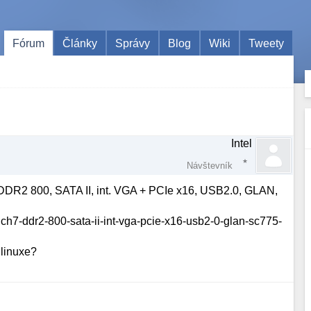
Fórum
Články
Správy
Blog
Wiki
Tweety
Intel
Návštevník
DDR2 800, SATA II, int. VGA + PCIe x16, USB2.0, GLAN,
-ich7-ddr2-800-sata-ii-int-vga-pcie-x16-usb2-0-glan-sc775-
 linuxe?