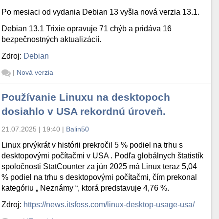
Po mesiaci od vydania Debian 13 vyšla nová verzia 13.1.
Debian 13.1 Trixie opravuje 71 chýb a pridáva 16
bezpečnostných aktualizácií.
Zdroj:
Debian
|
Nová verzia
Používanie Linuxu na desktopoch
dosiahlo v USA rekordnú úroveň.
21.07.2025 | 19:40
|
Balin50
Linux prvýkrát v histórii prekročil 5 % podiel na trhu s
desktopovými počítačmi v USA . Podľa globálnych štatistík
spoločnosti StatCounter za jún 2025 má Linux teraz 5,04
% podiel na trhu s desktopovými počítačmi, čím prekonal
kategóriu „ Neznámy “, ktorá predstavuje 4,76 %.
Zdroj:
https://news.itsfoss.com/linux-desktop-usage-usa/