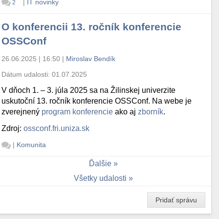
|
IT novinky
2
O konferencii 13. ročník konferencie
OSSConf
26.06.2025 | 16:50
|
Miroslav Bendík
Dátum udalosti:
01.07.2025
V dňoch 1. – 3. júla 2025 sa na Žilinskej univerzite
uskutoční 13. ročník konferencie OSSConf. Na webe je
zverejnený
program konferencie
ako aj
zborník
.
Zdroj:
ossconf.fri.uniza.sk
|
Komunita
Ďalšie
Všetky udalosti
Pridať správu