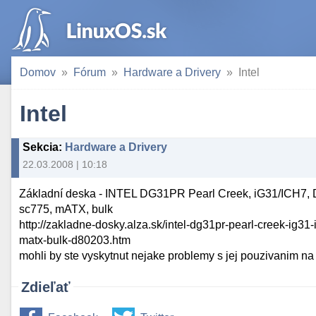
Domov
Fórum
Hardware a Drivery
Intel
Intel
Sekcia
:
Hardware a Drivery
22.03.2008 | 10:18
Základní deska - INTEL DG31PR Pearl Creek, iG31/ICH7, 
sc775, mATX, bulk
http://zakladne-dosky.alza.sk/intel-dg31pr-pearl-creek-ig31
matx-bulk-d80203.htm
mohli by ste vyskytnut nejake problemy s jej pouzivanim na
Zdieľať