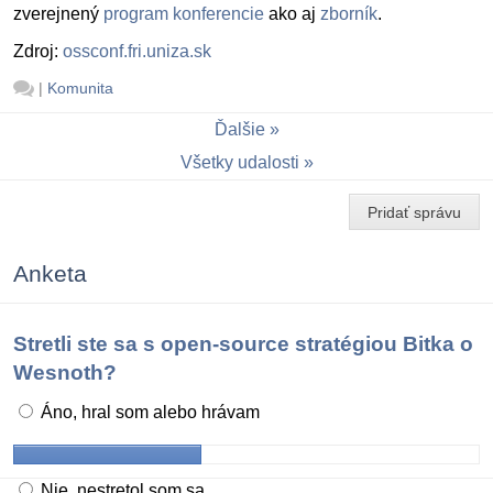
zverejnený
program konferencie
ako aj
zborník
.
Zdroj:
ossconf.fri.uniza.sk
|
Komunita
Ďalšie
Všetky udalosti
Pridať správu
Anketa
Stretli ste sa s open-source stratégiou Bitka o
Wesnoth?
Áno, hral som alebo hrávam
Nie, nestretol som sa