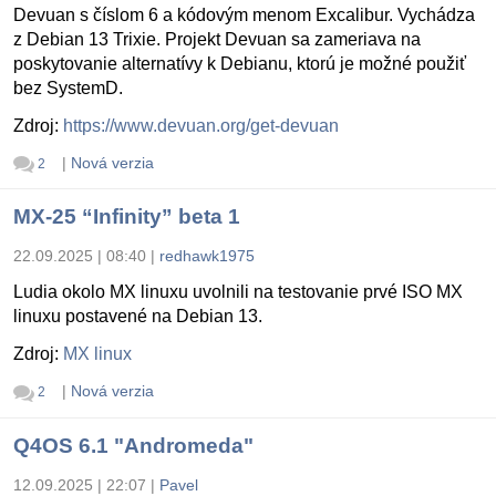
Devuan s číslom 6 a kódovým menom Excalibur. Vychádza
z Debian 13 Trixie. Projekt Devuan sa zameriava na
poskytovanie alternatívy k Debianu, ktorú je možné použiť
bez SystemD.
Zdroj:
https://www.devuan.org/get-devuan
|
Nová verzia
2
MX-25 “Infinity” beta 1
22.09.2025 | 08:40
|
redhawk1975
Ludia okolo MX linuxu uvolnili na testovanie prvé ISO MX
linuxu postavené na Debian 13.
Zdroj:
MX linux
|
Nová verzia
2
Q4OS 6.1 "Andromeda"
12.09.2025 | 22:07
|
Pavel