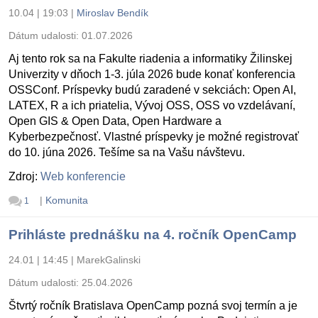
10.04 | 19:03
|
Miroslav Bendík
Dátum udalosti:
01.07.2026
Aj tento rok sa na Fakulte riadenia a informatiky Žilinskej
Univerzity v dňoch 1-3. júla 2026 bude konať konferencia
OSSConf. Príspevky budú zaradené v sekciách: Open AI,
LATEX, R a ich priatelia, Vývoj OSS, OSS vo vzdelávaní,
Open GIS & Open Data, Open Hardware a
Kyberbezpečnosť. Vlastné príspevky je možné registrovať
do 10. júna 2026. Tešíme sa na Vašu návštevu.
Zdroj:
Web konferencie
|
Komunita
1
Prihláste prednášku na 4. ročník OpenCamp
24.01 | 14:45
|
MarekGalinski
Dátum udalosti:
25.04.2026
Štvrtý ročník Bratislava OpenCamp pozná svoj termín a je