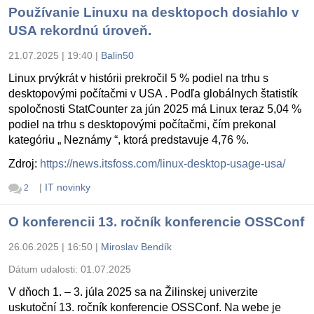
Používanie Linuxu na desktopoch dosiahlo v
USA rekordnú úroveň.
21.07.2025 | 19:40
|
Balin50
Linux prvýkrát v histórii prekročil 5 % podiel na trhu s
desktopovými počítačmi v USA . Podľa globálnych štatistík
spoločnosti StatCounter za jún 2025 má Linux teraz 5,04 %
podiel na trhu s desktopovými počítačmi, čím prekonal
kategóriu „ Neznámy “, ktorá predstavuje 4,76 %.
Zdroj:
https://news.itsfoss.com/linux-desktop-usage-usa/
|
IT novinky
2
O konferencii 13. ročník konferencie OSSConf
26.06.2025 | 16:50
|
Miroslav Bendík
Dátum udalosti:
01.07.2025
V dňoch 1. – 3. júla 2025 sa na Žilinskej univerzite
uskutoční 13. ročník konferencie OSSConf. Na webe je