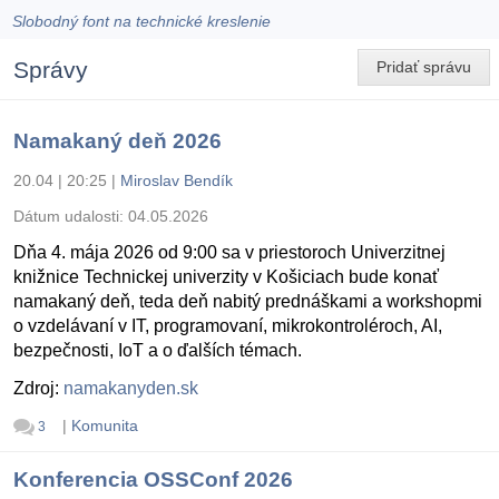
Slobodný font na technické kreslenie
Správy
Pridať správu
Namakaný deň 2026
20.04 | 20:25
|
Miroslav Bendík
Dátum udalosti:
04.05.2026
Dňa 4. mája 2026 od 9:00 sa v priestoroch Univerzitnej
knižnice Technickej univerzity v Košiciach bude konať
namakaný deň, teda deň nabitý prednáškami a workshopmi
o vzdelávaní v IT, programovaní, mikrokontroléroch, AI,
bezpečnosti, IoT a o ďalších témach.
Zdroj:
namakanyden.sk
|
Komunita
3
Konferencia OSSConf 2026