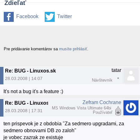
Zdieľať
Facebook
Twitter
Pre pridávanie komentárov sa
musíte prihlásiť
.
tatar
Re: BUG - Linuxos.sk
28.03.2008 | 14:07
Návštevník
It's not a bug it's a feature :)
Zefram Cochrane
Re: BUG - Linuxos.sk
MS Windows Vista Ultimate 64bi
28.03.2008 | 17:31
Používateľ
ten prispevok je z obdobia "Za sedmero upgradami, za
sedmero obnovami DB zo zaloh"
je vobec zazrak ze existuje