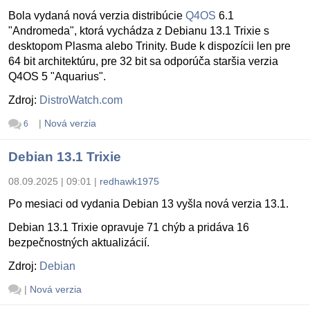
Bola vydaná nová verzia distribúcie
Q4OS
6.1
"Andromeda", ktorá vychádza z Debianu 13.1 Trixie s
desktopom Plasma alebo Trinity. Bude k dispozícii len pre
64 bit architektúru, pre 32 bit sa odporúča staršia verzia
Q4OS 5 "Aquarius".
Zdroj:
DistroWatch.com
|
Nová verzia
6
Debian 13.1 Trixie
08.09.2025 | 09:01
|
redhawk1975
Po mesiaci od vydania Debian 13 vyšla nová verzia 13.1.
Debian 13.1 Trixie opravuje 71 chýb a pridáva 16
bezpečnostných aktualizácií.
Zdroj:
Debian
|
Nová verzia