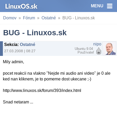
MENU
Domov
Fórum
Ostatné
BUG - Linuxos.sk
BUG - Linuxos.sk
nipo
Sekcia
:
Ostatné
Ubuntu 9.04
27.03.2008 | 08:27
Používateľ
Mily admin,
pocet reakcii na vlakno "Nejde mi audio ani video" je 0 ale
ked nan kliknem, je to pomerne dost ukecane ;-)
http://www.linuxos.sk/forum/393/index.html
Snad netaram ...