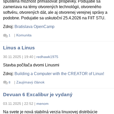
spustená možnosť prihlasovať príspevky. Podujatie sa
zameriava na témy otvorených technológii, otvoreného
softvéru, otvorených dát, ale aj otvorenej verejnej správy a
podobne. Podujatie sa uskutoční 25.4.2026 na FIIT STU.
Zdroj:
Bratislava OpenCamp
|
Komunita
1
Linus a Linus
30.11.2025 | 19:40
|
redhawk1975
Stavba počítača dvomi Linusmi
Zdroj:
Building a Computer with the CREATOR of Linux!
|
Zaujímavý článok
8
Devuan 6 Excalibur je vydaný
03.11.2025 | 22:52
|
menom
Na svete je nová stabilná verzia linuxovej distribúcie