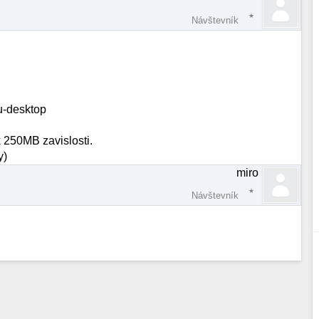
Návštevník
tu-desktop
 250MB zavislosti.
y)
miro
Návštevník