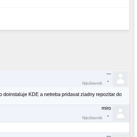
---
Návštevník
o doinstaluje KDE a netreba pridavat ziadny repozitar do
miro
Návštevník
---