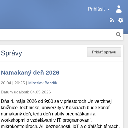
Prihlásiť
Správy
Pridať správu
Namakaný deň 2026
20.04 | 20:25
|
Miroslav Bendík
Dátum udalosti:
04.05.2026
Dňa 4. mája 2026 od 9:00 sa v priestoroch Univerzitnej
knižnice Technickej univerzity v Košiciach bude konať
namakaný deň, teda deň nabitý prednáškami a
workshopmi o vzdelávaní v IT, programovaní,
mikrokontroléroch, AI, bezpečnosti, IoT a o ďalších témach.