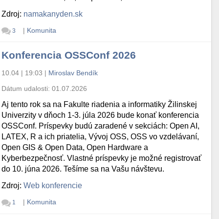
Zdroj:
namakanyden.sk
|
Komunita
3
Konferencia OSSConf 2026
10.04 | 19:03
|
Miroslav Bendík
Dátum udalosti:
01.07.2026
Aj tento rok sa na Fakulte riadenia a informatiky Žilinskej
Univerzity v dňoch 1-3. júla 2026 bude konať konferencia
OSSConf. Príspevky budú zaradené v sekciách: Open AI,
LATEX, R a ich priatelia, Vývoj OSS, OSS vo vzdelávaní,
Open GIS & Open Data, Open Hardware a
Kyberbezpečnosť. Vlastné príspevky je možné registrovať
do 10. júna 2026. Tešíme sa na Vašu návštevu.
Zdroj:
Web konferencie
|
Komunita
1