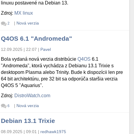
linuxu postavené na Debian 13.
Zdroj:
MX linux
|
Nová verzia
2
Q4OS 6.1 "Andromeda"
12.09.2025 | 22:07
|
Pavel
Bola vydaná nová verzia distribúcie
Q4OS
6.1
"Andromeda", ktorá vychádza z Debianu 13.1 Trixie s
desktopom Plasma alebo Trinity. Bude k dispozícii len pre
64 bit architektúru, pre 32 bit sa odporúča staršia verzia
Q4OS 5 "Aquarius".
Zdroj:
DistroWatch.com
|
Nová verzia
6
Debian 13.1 Trixie
08.09.2025 | 09:01
|
redhawk1975