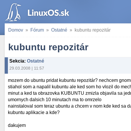
Domov
Fórum
Ostatné
kubuntu repozitár
kubuntu repozitár
Sekcia
:
Ostatné
29.03.2008 | 11:57
mozem do ubuntu pridat kubuntu repozitár? nechcem gnom
stiahol som a napalil kubuntu ale ked som ho vlozil do mech
minut a ked ta obrazovka KUBUNTU zmizla objavila sa jedna
umornych dalsich 10 minutach ma to omrzelo
nainstaloval som teraz ubuntu a chcem v nom kde ked sa da
kubuntu aplikacie a kde?
dakujem