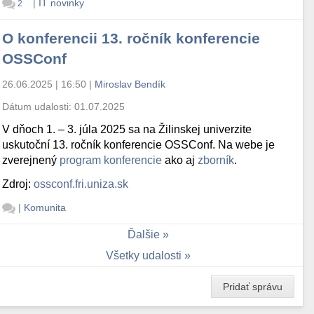
|
IT novinky
2
O konferencii 13. ročník konferencie
OSSConf
26.06.2025 | 16:50
|
Miroslav Bendík
Dátum udalosti:
01.07.2025
V dňoch 1. – 3. júla 2025 sa na Žilinskej univerzite
uskutoční 13. ročník konferencie OSSConf. Na webe je
zverejnený
program konferencie
ako aj
zborník
.
Zdroj:
ossconf.fri.uniza.sk
|
Komunita
Ďalšie
Všetky udalosti
Pridať správu