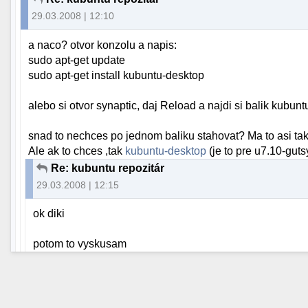
29.03.2008 | 12:10
a naco? otvor konzolu a napis:
sudo apt-get update
sudo apt-get install kubuntu-desktop
alebo si otvor synaptic, daj Reload a najdi si balik kubun
snad to nechces po jednom baliku stahovat? Ma to asi tak
Ale ak to chces ,tak
kubuntu-desktop
(je to pre u7.10-guts
Re: kubuntu repozitár
29.03.2008 | 12:15
ok diki
potom to vyskusam