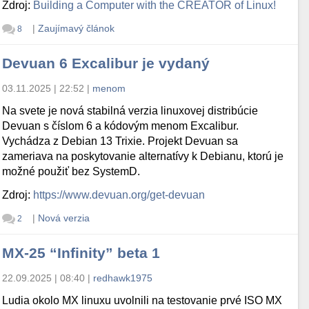
Zdroj:
Building a Computer with the CREATOR of Linux!
|
Zaujímavý článok
8
Devuan 6 Excalibur je vydaný
03.11.2025 | 22:52
|
menom
Na svete je nová stabilná verzia linuxovej distribúcie
Devuan s číslom 6 a kódovým menom Excalibur.
Vychádza z Debian 13 Trixie. Projekt Devuan sa
zameriava na poskytovanie alternatívy k Debianu, ktorú je
možné použiť bez SystemD.
Zdroj:
https://www.devuan.org/get-devuan
|
Nová verzia
2
MX-25 “Infinity” beta 1
22.09.2025 | 08:40
|
redhawk1975
Ludia okolo MX linuxu uvolnili na testovanie prvé ISO MX