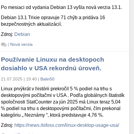
Po mesiaci od vydania Debian 13 vyšla nová verzia 13.1.
Debian 13.1 Trixie opravuje 71 chýb a pridáva 16
bezpečnostných aktualizácií.
Zdroj:
Debian
|
Nová verzia
Používanie Linuxu na desktopoch
dosiahlo v USA rekordnú úroveň.
21.07.2025 | 19:40
|
Balin50
Linux prvýkrát v histórii prekročil 5 % podiel na trhu s
desktopovými počítačmi v USA . Podľa globálnych štatistík
spoločnosti StatCounter za jún 2025 má Linux teraz 5,04
% podiel na trhu s desktopovými počítačmi, čím prekonal
kategóriu „ Neznámy “, ktorá predstavuje 4,76 %.
Zdroj:
https://news.itsfoss.com/linux-desktop-usage-usa/