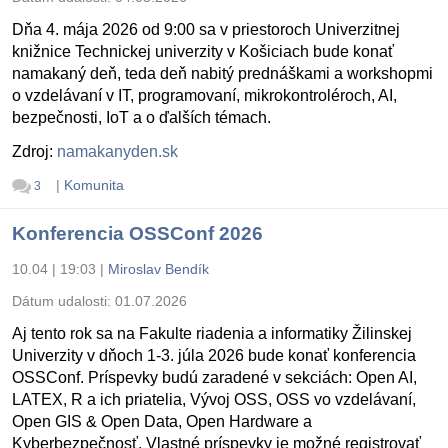
Dňa 4. mája 2026 od 9:00 sa v priestoroch Univerzitnej
knižnice Technickej univerzity v Košiciach bude konať
namakaný deň, teda deň nabitý prednáškami a workshopmi
o vzdelávaní v IT, programovaní, mikrokontroléroch, AI,
bezpečnosti, IoT a o ďalších témach.
Zdroj:
namakanyden.sk
|
Komunita
3
Konferencia OSSConf 2026
10.04 | 19:03
|
Miroslav Bendík
Dátum udalosti:
01.07.2026
Aj tento rok sa na Fakulte riadenia a informatiky Žilinskej
Univerzity v dňoch 1-3. júla 2026 bude konať konferencia
OSSConf. Príspevky budú zaradené v sekciách: Open AI,
LATEX, R a ich priatelia, Vývoj OSS, OSS vo vzdelávaní,
Open GIS & Open Data, Open Hardware a
Kyberbezpečnosť. Vlastné príspevky je možné registrovať