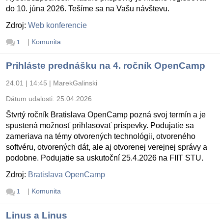
do 10. júna 2026. Tešíme sa na Vašu návštevu.
Zdroj:
Web konferencie
|
Komunita
1
Prihláste prednášku na 4. ročník OpenCamp
24.01 | 14:45
|
MarekGalinski
Dátum udalosti:
25.04.2026
Štvrtý ročník Bratislava OpenCamp pozná svoj termín a je
spustená možnosť prihlasovať príspevky. Podujatie sa
zameriava na témy otvorených technológii, otvoreného
softvéru, otvorených dát, ale aj otvorenej verejnej správy a
podobne. Podujatie sa uskutoční 25.4.2026 na FIIT STU.
Zdroj:
Bratislava OpenCamp
|
Komunita
1
Linus a Linus