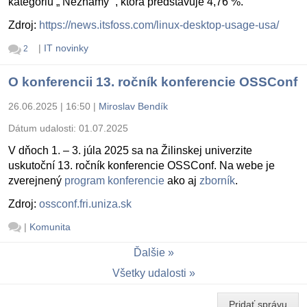
kategóriu „ Neznámy “, ktorá predstavuje 4,76 %.
Zdroj:
https://news.itsfoss.com/linux-desktop-usage-usa/
|
IT novinky
2
O konferencii 13. ročník konferencie OSSConf
26.06.2025 | 16:50
|
Miroslav Bendík
Dátum udalosti:
01.07.2025
V dňoch 1. – 3. júla 2025 sa na Žilinskej univerzite
uskutoční 13. ročník konferencie OSSConf. Na webe je
zverejnený
program konferencie
ako aj
zborník
.
Zdroj:
ossconf.fri.uniza.sk
|
Komunita
Ďalšie
Všetky udalosti
Pridať správu