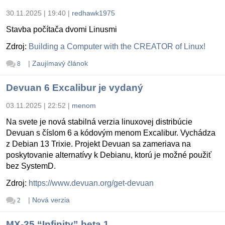
30.11.2025 | 19:40
|
redhawk1975
Stavba počítača dvomi Linusmi
Zdroj:
Building a Computer with the CREATOR of Linux!
|
Zaujímavý článok
8
Devuan 6 Excalibur je vydaný
03.11.2025 | 22:52
|
menom
Na svete je nová stabilná verzia linuxovej distribúcie
Devuan s číslom 6 a kódovým menom Excalibur. Vychádza
z Debian 13 Trixie. Projekt Devuan sa zameriava na
poskytovanie alternatívy k Debianu, ktorú je možné použiť
bez SystemD.
Zdroj:
https://www.devuan.org/get-devuan
|
Nová verzia
2
MX-25 “Infinity” beta 1