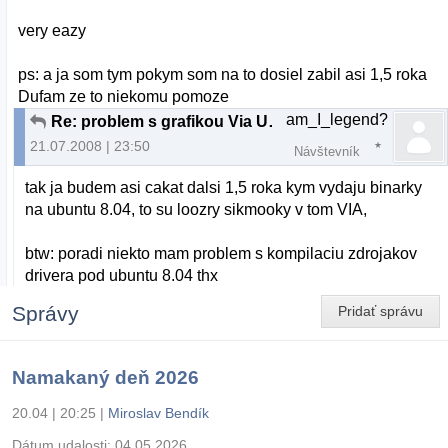
very eazy
ps: a ja som tym pokym som na to dosiel zabil asi 1,5 roka
Dufam ze to niekomu pomoze
am_I_legend?
Re: problem s grafikou Via Unichrome pro IGP
21.07.2008 | 23:50
Návštevník
tak ja budem asi cakat dalsi 1,5 roka kym vydaju binarky
na ubuntu 8.04, to su loozry sikmooky v tom VIA,
btw: poradi niekto mam problem s kompilaciu zdrojakov
drivera pod ubuntu 8.04 thx
Správy
Pridať správu
Namakaný deň 2026
20.04 | 20:25
|
Miroslav Bendík
Dátum udalosti:
04.05.2026