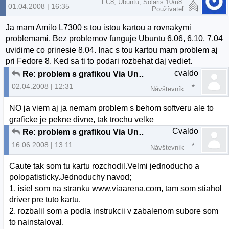
FC8, Ubuntu, Solaris 10/u8
01.04.2008 | 16:35
Používateľ
Ja mam Amilo L7300 s tou istou kartou a rovnakymi
problemami. Bez problemov funguje Ubuntu 6.06, 6.10, 7.04
uvidime co prinesie 8.04. Inac s tou kartou mam problem aj
pri Fedore 8. Ked sa ti to podari rozbehat daj vediet.
cvaldo
Re: problem s grafikou Via Unichrome pro IGP
02.04.2008 | 12:31
Návštevník
NO ja viem aj ja nemam problem s behom softveru ale to
graficke je pekne divne, tak trochu velke
Cvaldo
Re: problem s grafikou Via Unichrome pro IGP
16.06.2008 | 13:11
Návštevník
Caute tak som tu kartu rozchodil.Velmi jednoducho a
polopatisticky.Jednoduchy navod;
1. isiel som na stranku www.viaarena.com, tam som stiahol
driver pre tuto kartu.
2. rozbalil som a podla instrukcii v zabalenom subore som
to nainstaloval.