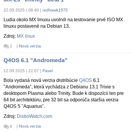
22.09.2025 | 08:40
|
redhawk1975
Ludia okolo MX linuxu uvolnili na testovanie prvé ISO MX
linuxu postavené na Debian 13.
Zdroj:
MX linux
|
Nová verzia
2
Q4OS 6.1 "Andromeda"
12.09.2025 | 22:07
|
Pavel
Bola vydaná nová verzia distribúcie
Q4OS
6.1
"Andromeda", ktorá vychádza z Debianu 13.1 Trixie s
desktopom Plasma alebo Trinity. Bude k dispozícii len pre
64 bit architektúru, pre 32 bit sa odporúča staršia verzia
Q4OS 5 "Aquarius".
Zdroj:
DistroWatch.com
|
Nová verzia
6