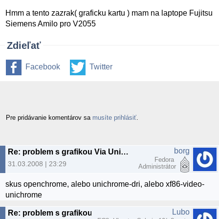
Hmm a tento zazrak( graficku kartu ) mam na laptope Fujitsu
Siemens Amilo pro V2055
Zdieľať
Facebook
Twitter
Pre pridávanie komentárov sa
musíte prihlásiť
.
borg
Re: problem s grafikou Via Unichrome pro IGP
Fedora
31.03.2008 | 23:29
Administrátor
skus openchrome, alebo unichrome-dri, alebo xf86-video-
unichrome
Lubo
Re: problem s grafikou Via Unichrome pro IGP