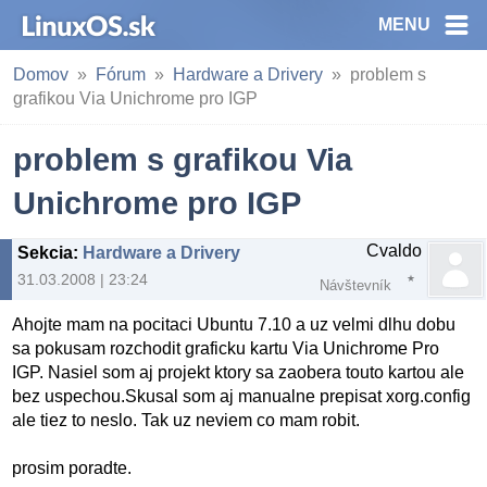
MENU
Domov
Fórum
Hardware a Drivery
problem s
grafikou Via Unichrome pro IGP
problem s grafikou Via
Unichrome pro IGP
Cvaldo
Sekcia
:
Hardware a Drivery
31.03.2008 | 23:24
Návštevník
Ahojte mam na pocitaci Ubuntu 7.10 a uz velmi dlhu dobu
sa pokusam rozchodit graficku kartu Via Unichrome Pro
IGP. Nasiel som aj projekt ktory sa zaobera touto kartou ale
bez uspechou.Skusal som aj manualne prepisat xorg.config
ale tiez to neslo. Tak uz neviem co mam robit.
prosim poradte.