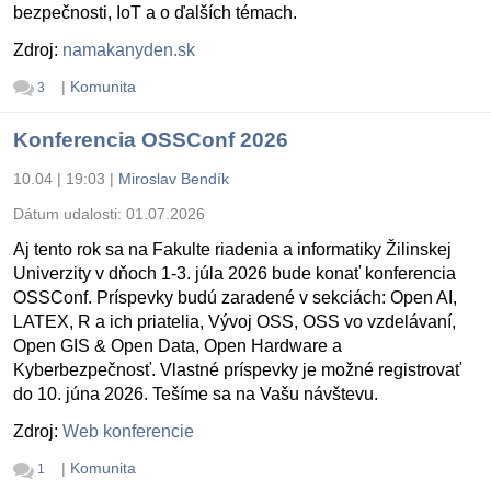
bezpečnosti, IoT a o ďalších témach.
Zdroj:
namakanyden.sk
|
Komunita
3
Konferencia OSSConf 2026
10.04 | 19:03
|
Miroslav Bendík
Dátum udalosti:
01.07.2026
Aj tento rok sa na Fakulte riadenia a informatiky Žilinskej
Univerzity v dňoch 1-3. júla 2026 bude konať konferencia
OSSConf. Príspevky budú zaradené v sekciách: Open AI,
LATEX, R a ich priatelia, Vývoj OSS, OSS vo vzdelávaní,
Open GIS & Open Data, Open Hardware a
Kyberbezpečnosť. Vlastné príspevky je možné registrovať
do 10. júna 2026. Tešíme sa na Vašu návštevu.
Zdroj:
Web konferencie
|
Komunita
1