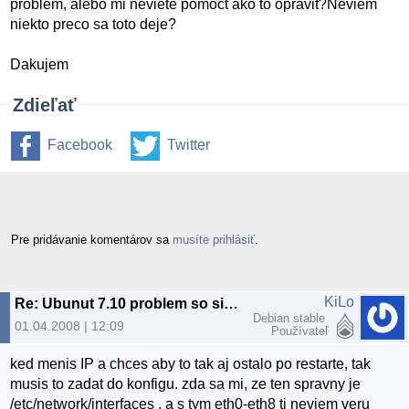
problem, alebo mi neviete pomoct ako to opravit?Neviem
niekto preco sa toto deje?
Dakujem
Zdieľať
Facebook
Twitter
Pre pridávanie komentárov sa
musíte prihlásiť
.
KiLo
Re: Ubunut 7.10 problem so sietovou kartou na notebooku
Debian stable
01.04.2008 | 12:09
Používateľ
ked menis IP a chces aby to tak aj ostalo po restarte, tak
musis to zadat do konfigu. zda sa mi, ze ten spravny je
/etc/network/interfaces . a s tym eth0-eth8 ti neviem veru