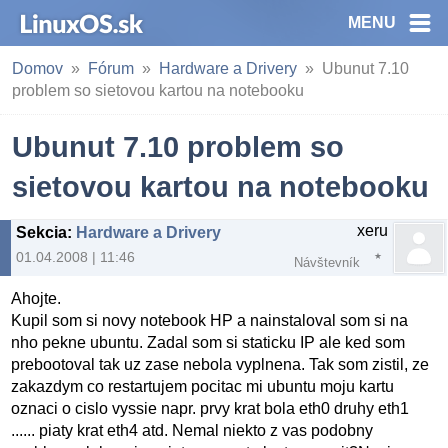
MENU
Domov
Fórum
Hardware a Drivery
Ubunut 7.10
problem so sietovou kartou na notebooku
Ubunut 7.10 problem so
sietovou kartou na notebooku
xeru
Sekcia
:
Hardware a Drivery
01.04.2008 | 11:46
Návštevník
Ahojte.
Kupil som si novy notebook HP a nainstaloval som si na
nho pekne ubuntu. Zadal som si staticku IP ale ked som
prebootoval tak uz zase nebola vyplnena. Tak som zistil, ze
zakazdym co restartujem pocitac mi ubuntu moju kartu
oznaci o cislo vyssie napr. prvy krat bola eth0 druhy eth1
...... piaty krat eth4 atd. Nemal niekto z vas podobny