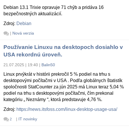
Debian 13.1 Trixie opravuje 71 chýb a pridáva 16
bezpečnostných aktualizácií.
Zdroj:
Debian
|
Nová verzia
Používanie Linuxu na desktopoch dosiahlo v
USA rekordnú úroveň.
21.07.2025 | 19:40
|
Balin50
Linux prvýkrát v histórii prekročil 5 % podiel na trhu s
desktopovými počítačmi v USA . Podľa globálnych štatistík
spoločnosti StatCounter za jún 2025 má Linux teraz 5,04 %
podiel na trhu s desktopovými počítačmi, čím prekonal
kategóriu „ Neznámy “, ktorá predstavuje 4,76 %.
Zdroj:
https://news.itsfoss.com/linux-desktop-usage-usa/
|
IT novinky
2