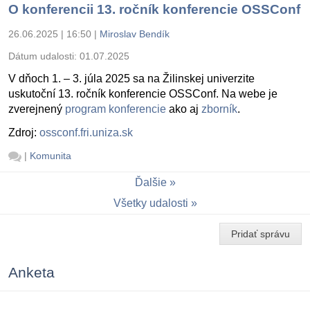
O konferencii 13. ročník konferencie OSSConf
26.06.2025 | 16:50
|
Miroslav Bendík
Dátum udalosti:
01.07.2025
V dňoch 1. – 3. júla 2025 sa na Žilinskej univerzite
uskutoční 13. ročník konferencie OSSConf. Na webe je
zverejnený
program konferencie
ako aj
zborník
.
Zdroj:
ossconf.fri.uniza.sk
|
Komunita
Ďalšie
Všetky udalosti
Pridať správu
Anketa