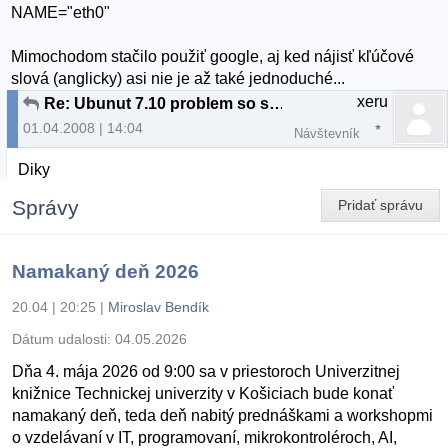
NAME="eth0"
Mimochodom stačilo použiť google, aj ked nájisť kľúčové
slová (anglicky) asi nie je až také jednoduché...
xeru
Re: Ubunut 7.10 problem so sietovou kartou na notebooku
01.04.2008 | 14:04
Návštevník
Diky
Správy
Pridať správu
Namakaný deň 2026
20.04 | 20:25
|
Miroslav Bendík
Dátum udalosti:
04.05.2026
Dňa 4. mája 2026 od 9:00 sa v priestoroch Univerzitnej
knižnice Technickej univerzity v Košiciach bude konať
namakaný deň, teda deň nabitý prednáškami a workshopmi
o vzdelávaní v IT, programovaní, mikrokontroléroch, AI,