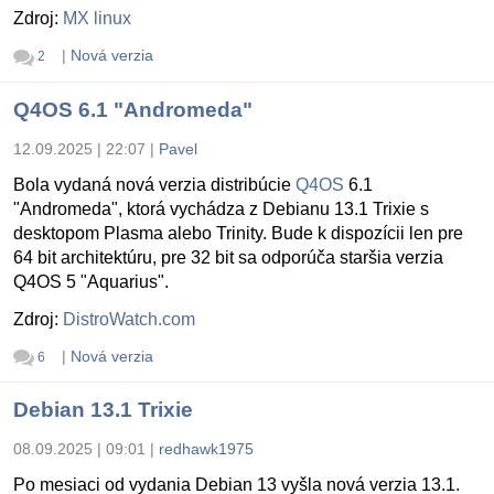
Zdroj:
MX linux
|
Nová verzia
2
Q4OS 6.1 "Andromeda"
12.09.2025 | 22:07
|
Pavel
Bola vydaná nová verzia distribúcie
Q4OS
6.1
"Andromeda", ktorá vychádza z Debianu 13.1 Trixie s
desktopom Plasma alebo Trinity. Bude k dispozícii len pre
64 bit architektúru, pre 32 bit sa odporúča staršia verzia
Q4OS 5 "Aquarius".
Zdroj:
DistroWatch.com
|
Nová verzia
6
Debian 13.1 Trixie
08.09.2025 | 09:01
|
redhawk1975
Po mesiaci od vydania Debian 13 vyšla nová verzia 13.1.