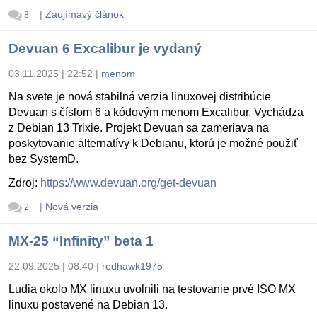
|
Zaujímavý článok
8
Devuan 6 Excalibur je vydaný
03.11.2025 | 22:52
|
menom
Na svete je nová stabilná verzia linuxovej distribúcie
Devuan s číslom 6 a kódovým menom Excalibur. Vychádza
z Debian 13 Trixie. Projekt Devuan sa zameriava na
poskytovanie alternatívy k Debianu, ktorú je možné použiť
bez SystemD.
Zdroj:
https://www.devuan.org/get-devuan
|
Nová verzia
2
MX-25 “Infinity” beta 1
22.09.2025 | 08:40
|
redhawk1975
Ludia okolo MX linuxu uvolnili na testovanie prvé ISO MX
linuxu postavené na Debian 13.