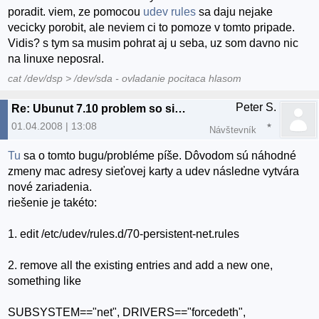
poradit. viem, ze pomocou
udev rules
sa daju nejake
vecicky porobit, ale neviem ci to pomoze v tomto pripade.
Vidis? s tym sa musim pohrat aj u seba, uz som davno nic
na linuxe neposral.
cat /dev/dsp > /dev/sda - ovladanie pocitaca hlasom
Peter S.
Re: Ubunut 7.10 problem so sietovou kartou na notebooku
01.04.2008 | 13:08
Návštevník
Tu
sa o tomto bugu/probléme píše. Dôvodom sú náhodné
zmeny mac adresy sieťovej karty a udev následne vytvára
nové zariadenia.
riešenie je takéto:
1. edit /etc/udev/rules.d/70-persistent-net.rules
2. remove all the existing entries and add a new one,
something like
SUBSYSTEM=="net", DRIVERS=="forcedeth",