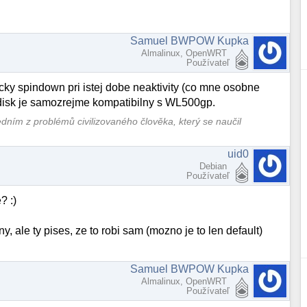
Samuel BWPOW Kupka
Almalinux, OpenWRT
Používateľ
cky spindown pri istej dobe neaktivity (co mne osobne
 disk je samozrejme kompatibilny s WL500gp.
jedním z problémů civilizovaného člověka, který se naučil
uid0
Debian
Používateľ
? :)
y, ale ty pises, ze to robi sam (mozno je to len default)
Samuel BWPOW Kupka
Almalinux, OpenWRT
Používateľ