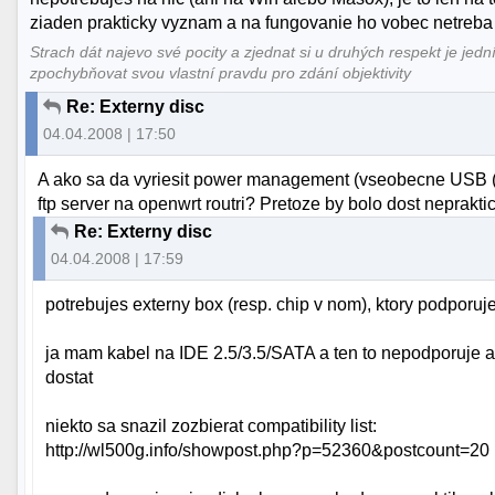
ziaden prakticky vyznam a na fungovanie ho vobec netreba
Strach dát najevo své pocity a zjednat si u druhých respekt je jedn
zpochybňovat svou vlastní pravdu pro zdání objektivity
Re: Externy disc
04.04.2008 | 17:50
A ako sa da vyriesit power management (vseobecne USB (a
ftp server na openwrt routri? Pretoze by bolo dost neprakt
Re: Externy disc
04.04.2008 | 17:59
potrebujes externy box (resp. chip v nom), ktory podporuje
ja mam kabel na IDE 2.5/3.5/SATA a ten to nepodporuje
dostat
niekto sa snazil zozbierat compatibility list:
http://wl500g.info/showpost.php?p=52360&postcount=20