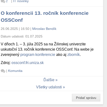
|
IT novinky
2
O konferencii 13. ročník konferencie
OSSConf
26.06.2025 | 16:50
|
Miroslav Bendík
Dátum udalosti:
01.07.2025
V dňoch 1. – 3. júla 2025 sa na Žilinskej univerzite
uskutoční 13. ročník konferencie OSSConf. Na webe je
zverejnený
program konferencie
ako aj
zborník
.
Zdroj:
ossconf.fri.uniza.sk
|
Komunita
Ďalšie
Všetky udalosti
Pridať správu