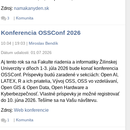
Zdroj:
namakanyden.sk
|
Komunita
3
Konferencia OSSConf 2026
10.04 | 19:03
|
Miroslav Bendík
Dátum udalosti:
01.07.2026
Aj tento rok sa na Fakulte riadenia a informatiky Žilinskej
Univerzity v dňoch 1-3. júla 2026 bude konať konferencia
OSSConf. Príspevky budú zaradené v sekciách: Open AI,
LATEX, R a ich priatelia, Vývoj OSS, OSS vo vzdelávaní,
Open GIS & Open Data, Open Hardware a
Kyberbezpečnosť. Vlastné príspevky je možné registrovať
do 10. júna 2026. Tešíme sa na Vašu návštevu.
Zdroj:
Web konferencie
|
Komunita
1