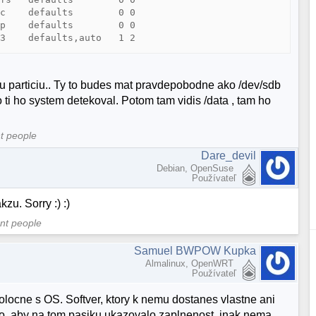
c    defaults        0 0

p    defaults        0 0

tu particiu.. Ty to budes mat pravdepobodne ako /dev/sdb
 ti ho system detekoval. Potom tam vidis /data , tam ho
nt people
Dare_devil
Debian, OpenSuse
Používateľ
u. Sorry :) :)
ent people
Samuel BWPOW Kupka
Almalinux, OpenWRT
Používateľ
olocne s OS. Softver, ktory k nemu dostanes vlastne ani
 to, aby na tom pasiku ukazovalo zaplnenost, inak nema