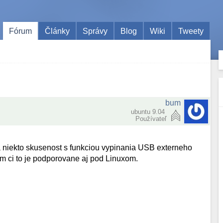
Fórum
Články
Správy
Blog
Wiki
Tweety
bum
ubuntu 9.04
Používateľ
ma niekto skusenost s funkciou vypinania USB externeho
im ci to je podporovane aj pod Linuxom.