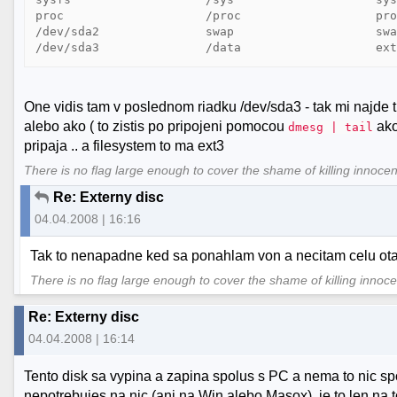
proc                    /proc                   pro
/dev/sda2               swap                    swa
One vidis tam v poslednom riadku /dev/sda3 - tak mi najde 
alebo ako ( to zistis po pripojeni pomocou
ako
dmesg | tail
pripaja .. a filesystem to ma ext3
There is no flag large enough to cover the shame of killing innoce
Re: Externy disc
04.04.2008 | 16:16
Tak to nenapadne ked sa ponahlam von a necitam celu otakz
There is no flag large enough to cover the shame of killing innoc
Re: Externy disc
04.04.2008 | 16:14
Tento disk sa vypina a zapina spolus s PC a nema to nic sp
nepotrebujes na nic (ani na Win alebo Masox), je to len na