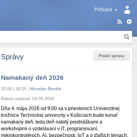
Prihlásiť
Správy
Pridať správu
Namakaný deň 2026
20.04 | 20:25
|
Miroslav Bendík
Dátum udalosti:
04.05.2026
Dňa 4. mája 2026 od 9:00 sa v priestoroch Univerzitnej
knižnice Technickej univerzity v Košiciach bude konať
namakaný deň, teda deň nabitý prednáškami a
workshopmi o vzdelávaní v IT, programovaní,
mikrokontroléroch, AI, bezpečnosti, IoT a o ďalších témach.