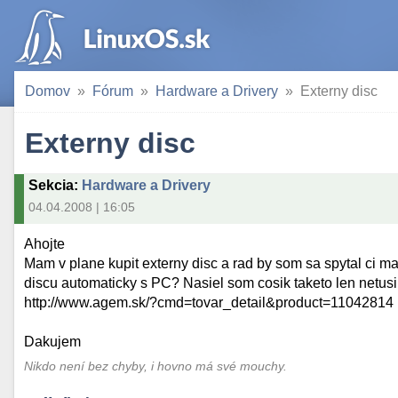
Domov
Fórum
Hardware a Drivery
Externy disc
Externy disc
Sekcia
:
Hardware a Drivery
04.04.2008 | 16:05
Ahojte
Mam v plane kupit externy disc a rad by som sa spytal ci 
discu automaticky s PC? Nasiel som cosik taketo len netus
http://www.agem.sk/?cmd=tovar_detail&product=11042814
Dakujem
Nikdo není bez chyby, i hovno má své mouchy.