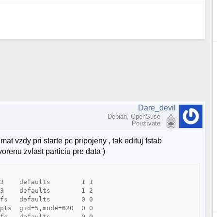
Dare_devil
Debian, OpenSuse
Používateľ
 vzdy pri starte pc pripojeny , tak edituj fstab
renu zvlast particiu pre data )
3    defaults        1 1

3    defaults        1 2

fs   defaults        0 0

pts  gid=5,mode=620  0 0

fs   defaults        0 0
