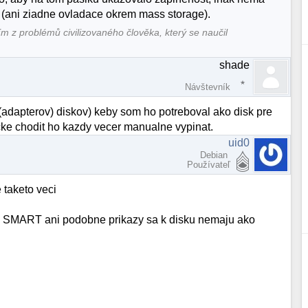
 (ani ziadne ovladace okrem mass storage).
ím z problémů civilizovaného člověka, který se naučil
shade
Návštevník
dapterov) diskov) keby som ho potreboval ako disk pre
icke chodit ho kazdy vecer manualne vypinat.
uid0
Debian
Používateľ
 taketo veci
 a SMART ani podobne prikazy sa k disku nemaju ako