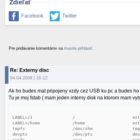
Zdieľať
Facebook
Twitter
Pre pridávanie komentárov sa
musíte prihlásiť
.
Re: Externy disc
04.04.2008 | 16:12
Ak ho budes mat pripojeny vzdy cez USB ku pc a budes ho mat
Tu je moj fstab ( mam jeden interny disk na ktorom mam vytvo
LABEL=/1                /                       ext
LABEL=/home             /home                   ext
tmpfs                   /dev/shm                tmp
devpts                  /dev/pts                dev
sysfs                   /sys                    sys