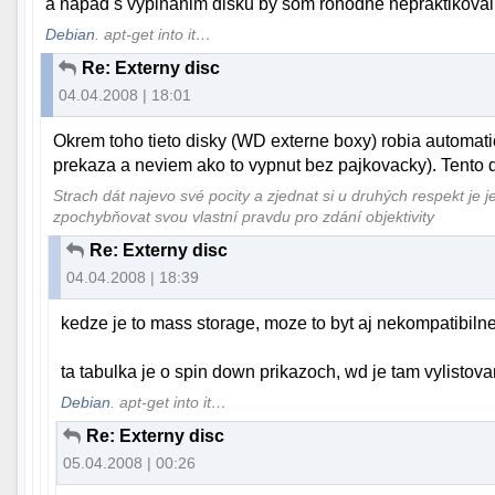
a napad s vypinanim disku by som rohodne nepraktikoval
Debian
. apt-get into it…
Re: Externy disc
04.04.2008 | 18:01
Okrem toho tieto disky (WD externe boxy) robia automati
prekaza a neviem ako to vypnut bez pajkovacky). Tento
Strach dát najevo své pocity a zjednat si u druhých respekt je 
zpochybňovat svou vlastní pravdu pro zdání objektivity
Re: Externy disc
04.04.2008 | 18:39
kedze je to mass storage, moze to byt aj nekompatibilne
ta tabulka je o spin down prikazoch, wd je tam vylistovan
Debian
. apt-get into it…
Re: Externy disc
05.04.2008 | 00:26