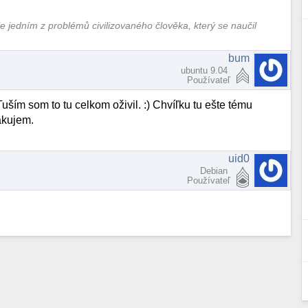
je jedním z problémů civilizovaného člověka, který se naučil
bum
ubuntu 9.04
Používateľ
m som to tu celkom oživil. :) Chvíľku tu ešte tému
akujem.
uid0
Debian
Používateľ