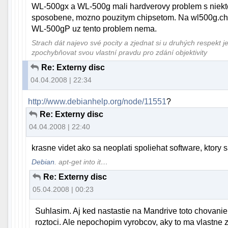
WL-500gx a WL-500g mali hardverovy problem s niekto
sposobene, mozno pouzitym chipsetom. Na wl500g.chupa
WL-500gP uz tento problem nema.
Strach dát najevo své pocity a zjednat si u druhých respekt j
zpochybňovat svou vlastní pravdu pro zdání objektivity
Re: Externy disc
04.04.2008 | 22:34
http://www.debianhelp.org/node/11551
?
Re: Externy disc
04.04.2008 | 22:40
krasne videt ako sa neoplati spoliehat software, ktory 
Debian
. apt-get into it…
Re: Externy disc
05.04.2008 | 00:23
Suhlasim. Aj ked nastastie na Mandrive toto chovanie
roztoci. Ale nepochopim vyrobcov, aky to ma vlastne z