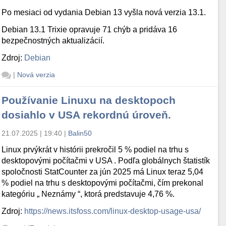
Po mesiaci od vydania Debian 13 vyšla nová verzia 13.1.
Debian 13.1 Trixie opravuje 71 chýb a pridáva 16
bezpečnostných aktualizácií.
Zdroj:
Debian
|
Nová verzia
Používanie Linuxu na desktopoch
dosiahlo v USA rekordnú úroveň.
21.07.2025 | 19:40
|
Balin50
Linux prvýkrát v histórii prekročil 5 % podiel na trhu s
desktopovými počítačmi v USA . Podľa globálnych štatistík
spoločnosti StatCounter za jún 2025 má Linux teraz 5,04
% podiel na trhu s desktopovými počítačmi, čím prekonal
kategóriu „ Neznámy “, ktorá predstavuje 4,76 %.
Zdroj:
https://news.itsfoss.com/linux-desktop-usage-usa/