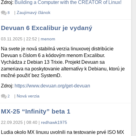
Zdroj:
Building a Computer with the CREATOR of Linux!
|
Zaujímavý článok
8
Devuan 6 Excalibur je vydaný
03.11.2025 | 22:52
|
menom
Na svete je nová stabilná verzia linuxovej distribúcie
Devuan s číslom 6 a kódovým menom Excalibur.
Vychádza z Debian 13 Trixie. Projekt Devuan sa
zameriava na poskytovanie alternatívy k Debianu, ktorú je
možné použiť bez SystemD.
Zdroj:
https://www.devuan.org/get-devuan
|
Nová verzia
2
MX-25 “Infinity” beta 1
22.09.2025 | 08:40
|
redhawk1975
Ludia okolo MX linuxu uvolnili na testovanie prvé ISO MX