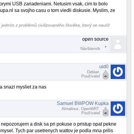
rymi USB zariadeniami. Netusim vsak, cim to bolo
.nl sa svojho casu o tom viedli diskusie. Myslim, ze
e jedním z problémů civilizovaného člověka, který se naučil
open source
Návštevník
uid0
Debian
Používateľ
sa snazi mysliet za nas
Samuel BWPOW Kupka
Almalinux, OpenWRT
Používateľ
 nepozorujem a disk sa pri pokuse o pristup opat pekne
mysel. Tych par usetrenych wattov je podla mna prilis