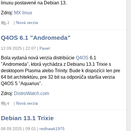
linuxu postavené na Debian 13.
Zdroj:
MX linux
|
Nová verzia
2
Q4OS 6.1 "Andromeda"
12.09.2025 | 22:07
|
Pavel
Bola vydaná nová verzia distribúcie
Q4OS
6.1
"Andromeda", ktorá vychádza z Debianu 13.1 Trixie s
desktopom Plasma alebo Trinity. Bude k dispozícii len pre
64 bit architektúru, pre 32 bit sa odporúča staršia verzia
Q4OS 5 "Aquarius".
Zdroj:
DistroWatch.com
|
Nová verzia
6
Debian 13.1 Trixie
08.09.2025 | 09:01
|
redhawk1975