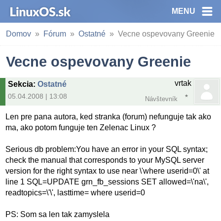
MENU
Domov
Fórum
Ostatné
Vecne ospevovany Greenie
Vecne ospevovany Greenie
vrtak
Sekcia
:
Ostatné
05.04.2008 | 13:08
Návštevník
Len pre pana autora, ked stranka (forum) nefunguje tak ako
ma, ako potom funguje ten Zelenac Linux ?
Serious db problem:You have an error in your SQL syntax;
check the manual that corresponds to your MySQL server
version for the right syntax to use near \'where userid=0\' at
line 1 SQL=UPDATE grn_fb_sessions SET allowed=\'na\',
readtopics=\'\', lasttime= where userid=0
PS: Som sa len tak zamyslela