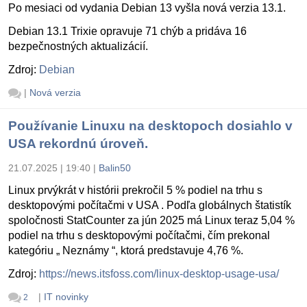
Po mesiaci od vydania Debian 13 vyšla nová verzia 13.1.
Debian 13.1 Trixie opravuje 71 chýb a pridáva 16
bezpečnostných aktualizácií.
Zdroj:
Debian
|
Nová verzia
Používanie Linuxu na desktopoch dosiahlo v
USA rekordnú úroveň.
21.07.2025 | 19:40
|
Balin50
Linux prvýkrát v histórii prekročil 5 % podiel na trhu s
desktopovými počítačmi v USA . Podľa globálnych štatistík
spoločnosti StatCounter za jún 2025 má Linux teraz 5,04 %
podiel na trhu s desktopovými počítačmi, čím prekonal
kategóriu „ Neznámy “, ktorá predstavuje 4,76 %.
Zdroj:
https://news.itsfoss.com/linux-desktop-usage-usa/
|
IT novinky
2