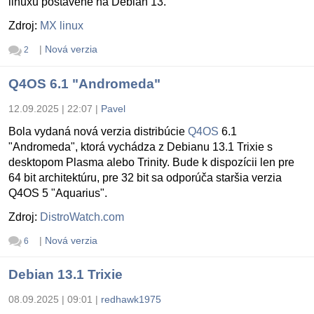
linuxu postavené na Debian 13.
Zdroj:
MX linux
|
Nová verzia
2
Q4OS 6.1 "Andromeda"
12.09.2025 | 22:07
|
Pavel
Bola vydaná nová verzia distribúcie
Q4OS
6.1
"Andromeda", ktorá vychádza z Debianu 13.1 Trixie s
desktopom Plasma alebo Trinity. Bude k dispozícii len pre
64 bit architektúru, pre 32 bit sa odporúča staršia verzia
Q4OS 5 "Aquarius".
Zdroj:
DistroWatch.com
|
Nová verzia
6
Debian 13.1 Trixie
08.09.2025 | 09:01
|
redhawk1975