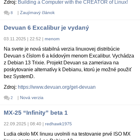
Zdroj:
Building a Computer with the CREATOR of Linux!
|
Zaujímavý článok
8
Devuan 6 Excalibur je vydaný
03.11.2025 | 22:52
|
menom
Na svete je nová stabilná verzia linuxovej distribúcie
Devuan s číslom 6 a kódovým menom Excalibur. Vychádza
z Debian 13 Trixie. Projekt Devuan sa zameriava na
poskytovanie alternatívy k Debianu, ktorú je možné použiť
bez SystemD.
Zdroj:
https://www.devuan.org/get-devuan
|
Nová verzia
2
MX-25 “Infinity” beta 1
22.09.2025 | 08:40
|
redhawk1975
Ludia okolo MX linuxu uvolnili na testovanie prvé ISO MX