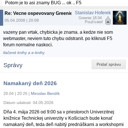
Potom je to asi znamy BUG ... ok .. F5
Stanislav Hoferek
Re: Vecne ospevovany Greenie
Greenie 18.04
05.04.2008 | 20:08
Používateľ
vazeny pan vrtak, chybicka je znama. a kedze nie som
webmaster, neviem tuto chybu odstranit. po kliknuti F5
forum normalne naskoci.
tlačené knihy a e-knihy
Správy
Pridať správu
Namakaný deň 2026
20.04 | 20:25
|
Miroslav Bendík
Dátum udalosti:
04.05.2026
Dňa 4. mája 2026 od 9:00 sa v priestoroch Univerzitnej
knižnice Technickej univerzity v Košiciach bude konať
namakaný deň, teda deň nabitý prednáškami a workshopmi