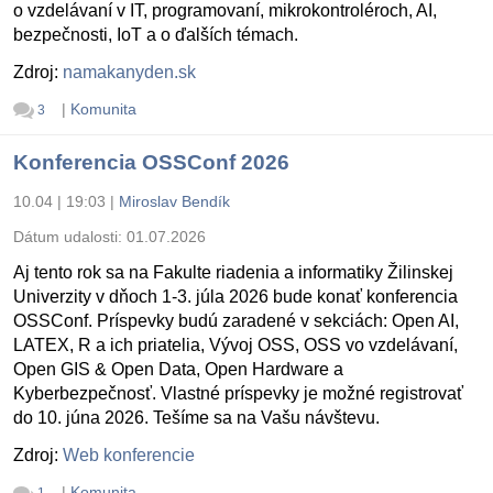
o vzdelávaní v IT, programovaní, mikrokontroléroch, AI,
bezpečnosti, IoT a o ďalších témach.
Zdroj:
namakanyden.sk
|
Komunita
3
Konferencia OSSConf 2026
10.04 | 19:03
|
Miroslav Bendík
Dátum udalosti:
01.07.2026
Aj tento rok sa na Fakulte riadenia a informatiky Žilinskej
Univerzity v dňoch 1-3. júla 2026 bude konať konferencia
OSSConf. Príspevky budú zaradené v sekciách: Open AI,
LATEX, R a ich priatelia, Vývoj OSS, OSS vo vzdelávaní,
Open GIS & Open Data, Open Hardware a
Kyberbezpečnosť. Vlastné príspevky je možné registrovať
do 10. júna 2026. Tešíme sa na Vašu návštevu.
Zdroj:
Web konferencie
|
Komunita