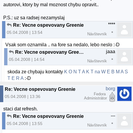
autorovi, ktory by mal moznost chybu opravit..
P.S.: uz sa radsej nezamyslaj
****
Re: Vecne ospevovany Greenie
05.04.2008 | 13:54
Návštevník
Vsak som oznamila .. na fore sa nedalo, lebo neslo :-D
jaaa
Re: Vecne ospevovany Greenie
05.04.2008 | 14:54
Návštevník
skoda ze chybaju kontakty
K O N T A K T na W E B M A S
T E R A
:-D
borg
Re: Vecne ospevovany Greenie
Fedora
05.04.2008 | 13:36
Administrátor
staci dat refresh.
---
Re: Vecne ospevovany Greenie
05.04.2008 | 13:55
Návštevník