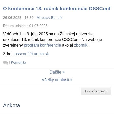
O konferencii 13. ročník konferencie OSSConf
26.06.2025 | 16:50
|
Miroslav Bendík
Dátum udalosti:
01.07.2025
V dňoch 1. – 3. júla 2025 sa na Žilinskej univerzite
uskutoční 13. ročník konferencie OSSConf. Na webe je
zverejnený
program konferencie
ako aj
zborník
.
Zdroj:
ossconf.fri.uniza.sk
|
Komunita
Ďalšie
Všetky udalosti
Pridať správu
Anketa