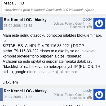
vracaju... :D
<pre>bash# grep initdefault /etc/inittab id:0:initdefault:</pre>
toody
Re: Kernel LOG - hlasky
Debian, Fedora Core 4
08.04.2008 | 21:52
Používateľ
Mam este jednu otazocku pomocou iptables blokujem napr.
ip
$IPTABLES -A INPUT -s 79.116.33.222 -j DROP
alebo. 79-116-33-222.rdsnet.ro a ako by sa dal blokovat
komplet provider toho pripojenia cize "rdsnet.ro " .
A chcem sa este opytat ci nepoznate nejaku databazu
"blacklist ip" na blokovanie nebezpecnych IP (RU, CN, TH
atd... ), google nieco nasiel ale aj tak nic moc.
Dakujem
toody
Re: Kernel LOG - hlasky
Debian, Fedora Core 4
08.04.2008 | 21:52
Používateľ