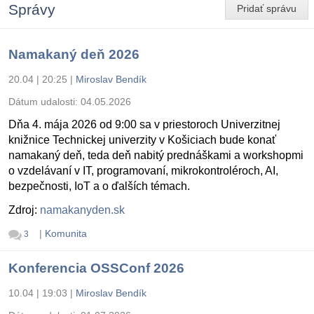
Správy
Pridať správu
Namakaný deň 2026
20.04 | 20:25
|
Miroslav Bendík
Dátum udalosti:
04.05.2026
Dňa 4. mája 2026 od 9:00 sa v priestoroch Univerzitnej
knižnice Technickej univerzity v Košiciach bude konať
namakaný deň, teda deň nabitý prednáškami a workshopmi
o vzdelávaní v IT, programovaní, mikrokontroléroch, AI,
bezpečnosti, IoT a o ďalších témach.
Zdroj:
namakanyden.sk
|
Komunita
3
Konferencia OSSConf 2026
10.04 | 19:03
|
Miroslav Bendík