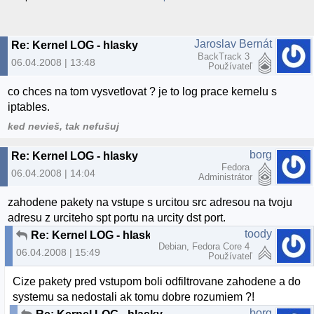
Jaroslav Bernát
Re: Kernel LOG - hlasky
BackTrack 3
06.04.2008 | 13:48
Používateľ
co chces na tom vysvetlovat ? je to log prace kernelu s
iptables.
ked nevieš, tak nefušuj
borg
Re: Kernel LOG - hlasky
Fedora
06.04.2008 | 14:04
Administrátor
zahodene pakety na vstupe s urcitou src adresou na tvoju
adresu z urciteho spt portu na urcity dst port.
toody
Re: Kernel LOG - hlasky
Debian, Fedora Core 4
06.04.2008 | 15:49
Používateľ
Cize pakety pred vstupom boli odfiltrovane zahodene a do
systemu sa nedostali ak tomu dobre rozumiem ?!
borg