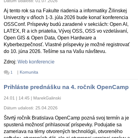
Dátum udalosti:
01.07.2026
Aj tento rok sa na Fakulte riadenia a informatiky Žilinskej
Univerzity v dňoch 1-3. júla 2026 bude konať konferencia
OSSConf. Príspevky budú zaradené v sekciách: Open AI,
LATEX, R a ich priatelia, Vývoj OSS, OSS vo vzdelávaní,
Open GIS & Open Data, Open Hardware a
Kyberbezpečnosť. Vlastné príspevky je možné registrovať
do 10. júna 2026. Tešíme sa na Vašu návštevu.
Zdroj:
Web konferencie
|
Komunita
1
Prihláste prednášku na 4. ročník OpenCamp
24.01 | 14:45
|
MarekGalinski
Dátum udalosti:
25.04.2026
Štvrtý ročník Bratislava OpenCamp pozná svoj termín a je
spustená možnosť prihlasovať príspevky. Podujatie sa
zameriava na témy otvorených technológii, otvoreného