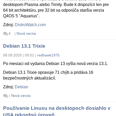
desktopom Plasma alebo Trinity. Bude k dispozícii len pre
64 bit architektúru, pre 32 bit sa odporúča staršia verzia
Q4OS 5 "Aquarius".
Zdroj:
DistroWatch.com
|
Nová verzia
6
Debian 13.1 Trixie
08.09.2025 | 09:01
|
redhawk1975
Po mesiaci od vydania Debian 13 vyšla nová verzia 13.1.
Debian 13.1 Trixie opravuje 71 chýb a pridáva 16
bezpečnostných aktualizácií.
Zdroj:
Debian
|
Nová verzia
Používanie Linuxu na desktopoch dosiahlo v
USA rekordnú úroveň.