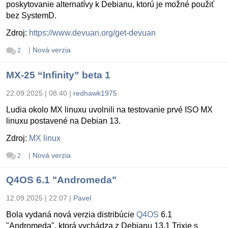
poskytovanie alternatívy k Debianu, ktorú je možné použiť
bez SystemD.
Zdroj:
https://www.devuan.org/get-devuan
|
Nová verzia
2
MX-25 “Infinity” beta 1
22.09.2025 | 08:40
|
redhawk1975
Ludia okolo MX linuxu uvolnili na testovanie prvé ISO MX
linuxu postavené na Debian 13.
Zdroj:
MX linux
|
Nová verzia
2
Q4OS 6.1 "Andromeda"
12.09.2025 | 22:07
|
Pavel
Bola vydaná nová verzia distribúcie
Q4OS
6.1
"Andromeda", ktorá vychádza z Debianu 13.1 Trixie s