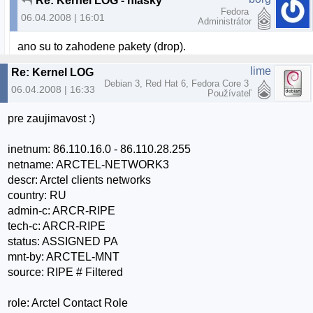
Re: Kernel LOG - hlasky
Fedora
06.04.2008 | 16:01
Administrátor
ano su to zahodene pakety (drop).
lime
Re: Kernel LOG - hlasky
Debian 3, Red Hat 6, Fedora Core 3
06.04.2008 | 16:33
Používateľ
pre zaujimavost :)
inetnum: 86.110.16.0 - 86.110.28.255
netname: ARCTEL-NETWORK3
descr: Arctel clients networks
country: RU
admin-c: ARCR-RIPE
tech-c: ARCR-RIPE
status: ASSIGNED PA
mnt-by: ARCTEL-MNT
source: RIPE # Filtered
role: Arctel Contact Role