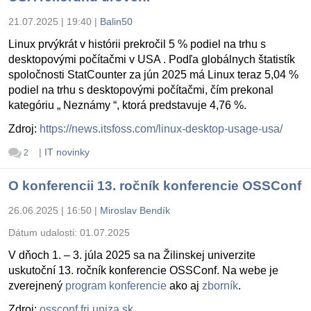
21.07.2025 | 19:40
|
Balin50
Linux prvýkrát v histórii prekročil 5 % podiel na trhu s
desktopovými počítačmi v USA . Podľa globálnych štatistík
spoločnosti StatCounter za jún 2025 má Linux teraz 5,04 %
podiel na trhu s desktopovými počítačmi, čím prekonal
kategóriu „ Neznámy “, ktorá predstavuje 4,76 %.
Zdroj:
https://news.itsfoss.com/linux-desktop-usage-usa/
|
IT novinky
2
O konferencii 13. ročník konferencie OSSConf
26.06.2025 | 16:50
|
Miroslav Bendík
Dátum udalosti:
01.07.2025
V dňoch 1. – 3. júla 2025 sa na Žilinskej univerzite
uskutoční 13. ročník konferencie OSSConf. Na webe je
zverejnený
program konferencie
ako aj
zborník
.
Zdroj:
ossconf.fri.uniza.sk