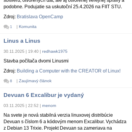
softvéru, otvorených dát, ale aj otvorenej verejnej správy a
podobne. Podujatie sa uskutoční 25.4.2026 na FIIT STU.
Zdroj:
Bratislava OpenCamp
|
Komunita
1
Linus a Linus
30.11.2025 | 19:40
|
redhawk1975
Stavba počítača dvomi Linusmi
Zdroj:
Building a Computer with the CREATOR of Linux!
|
Zaujímavý článok
8
Devuan 6 Excalibur je vydaný
03.11.2025 | 22:52
|
menom
Na svete je nová stabilná verzia linuxovej distribúcie
Devuan s číslom 6 a kódovým menom Excalibur. Vychádza
z Debian 13 Trixie. Projekt Devuan sa zameriava na