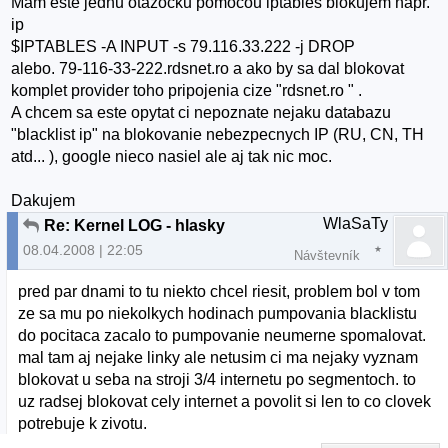
Mam este jednu otazocku pomocou iptables blokujem napr.
ip
$IPTABLES -A INPUT -s 79.116.33.222 -j DROP
alebo. 79-116-33-222.rdsnet.ro a ako by sa dal blokovat
komplet provider toho pripojenia cize "rdsnet.ro " .
A chcem sa este opytat ci nepoznate nejaku databazu
"blacklist ip" na blokovanie nebezpecnych IP (RU, CN, TH
atd... ), google nieco nasiel ale aj tak nic moc.
Dakujem
WlaSaTy
Re: Kernel LOG - hlasky
08.04.2008 | 22:05
Návštevník
pred par dnami to tu niekto chcel riesit, problem bol v tom
ze sa mu po niekolkych hodinach pumpovania blacklistu
do pocitaca zacalo to pumpovanie neumerne spomalovat.
mal tam aj nejake linky ale netusim ci ma nejaky vyznam
blokovat u seba na stroji 3/4 internetu po segmentoch. to
uz radsej blokovat cely internet a povolit si len to co clovek
potrebuje k zivotu.