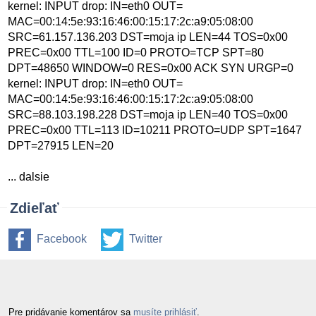
kernel: INPUT drop: IN=eth0 OUT=
MAC=00:14:5e:93:16:46:00:15:17:2c:a9:05:08:00
SRC=61.157.136.203 DST=moja ip LEN=44 TOS=0x00
PREC=0x00 TTL=100 ID=0 PROTO=TCP SPT=80
DPT=48650 WINDOW=0 RES=0x00 ACK SYN URGP=0
kernel: INPUT drop: IN=eth0 OUT=
MAC=00:14:5e:93:16:46:00:15:17:2c:a9:05:08:00
SRC=88.103.198.228 DST=moja ip LEN=40 TOS=0x00
PREC=0x00 TTL=113 ID=10211 PROTO=UDP SPT=1647
DPT=27915 LEN=20
... dalsie
Zdieľať
Facebook
Twitter
Pre pridávanie komentárov sa
musíte prihlásiť
.