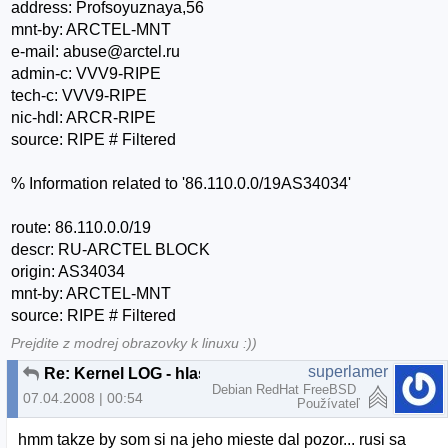
address: Profsoyuznaya,56
mnt-by: ARCTEL-MNT
e-mail: abuse@arctel.ru
admin-c: VVV9-RIPE
tech-c: VVV9-RIPE
nic-hdl: ARCR-RIPE
source: RIPE # Filtered
% Information related to '86.110.0.0/19AS34034'
route: 86.110.0.0/19
descr: RU-ARCTEL BLOCK
origin: AS34034
mnt-by: ARCTEL-MNT
source: RIPE # Filtered
Prejdite z modrej obrazovky k linuxu :))
superlamer
Re: Kernel LOG - hlasky
Debian RedHat FreeBSD
07.04.2008 | 00:54
Používateľ
hmm takze by som si na jeho mieste dal pozor... rusi sa