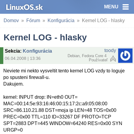
MENU
Domov
Fórum
Konfigurácia
Kernel LOG - hlasky
Kernel LOG - hlasky
toody
Sekcia
:
Konfigurácia
Debian, Fedora Core 4
06.04.2008 | 13:36
Používateľ
Neviete mi nekto vysveltit tento kernel LOG vzdy to loguje
po spusteni firewall-u.
Dakujem.
kernel: INPUT drop: IN=eth0 OUT=
MAC=00:14:5e:93:16:46:00:15:17:2c:a9:05:08:00
SRC=86.110.21.88 DST=moja ip LEN=48 TOS=0x00
PREC=0x00 TTL=110 ID=33267 DF PROTO=TCP
SPT=2883 DPT=445 WINDOW=64240 RES=0x00 SYN
URGP=0