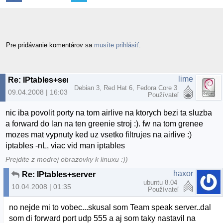
Pre pridávanie komentárov sa
musíte prihlásiť
.
lime
Re: IPtables+server
Debian 3, Red Hat 6, Fedora Core 3
09.04.2008 | 16:03
Používateľ
nic iba povolit porty na tom airlive na ktorych bezi ta sluzba
a forward do lan na ten greenie stroj :). fw na tom grenee
mozes mat vypnuty ked uz vsetko filtrujes na airlive :)
iptables -nL, viac vid man iptables
Prejdite z modrej obrazovky k linuxu :))
haxor
Re: IPtables+server
ubuntu 8.04
10.04.2008 | 01:35
Používateľ
no nejde mi to vobec...skusal som Team speak server..dal
som di forward port udp 555 a aj som taky nastavil na