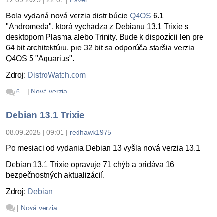
12.09.2025 | 22:07
|
Pavel
Bola vydaná nová verzia distribúcie
Q4OS
6.1
"Andromeda", ktorá vychádza z Debianu 13.1 Trixie s
desktopom Plasma alebo Trinity. Bude k dispozícii len pre
64 bit architektúru, pre 32 bit sa odporúča staršia verzia
Q4OS 5 "Aquarius".
Zdroj:
DistroWatch.com
|
Nová verzia
6
Debian 13.1 Trixie
08.09.2025 | 09:01
|
redhawk1975
Po mesiaci od vydania Debian 13 vyšla nová verzia 13.1.
Debian 13.1 Trixie opravuje 71 chýb a pridáva 16
bezpečnostných aktualizácií.
Zdroj:
Debian
|
Nová verzia