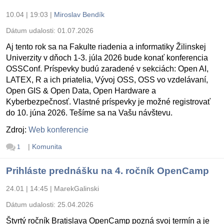
10.04 | 19:03
|
Miroslav Bendík
Dátum udalosti:
01.07.2026
Aj tento rok sa na Fakulte riadenia a informatiky Žilinskej
Univerzity v dňoch 1-3. júla 2026 bude konať konferencia
OSSConf. Príspevky budú zaradené v sekciách: Open AI,
LATEX, R a ich priatelia, Vývoj OSS, OSS vo vzdelávaní,
Open GIS & Open Data, Open Hardware a
Kyberbezpečnosť. Vlastné príspevky je možné registrovať
do 10. júna 2026. Tešíme sa na Vašu návštevu.
Zdroj:
Web konferencie
|
Komunita
1
Prihláste prednášku na 4. ročník OpenCamp
24.01 | 14:45
|
MarekGalinski
Dátum udalosti:
25.04.2026
Štvrtý ročník Bratislava OpenCamp pozná svoj termín a je