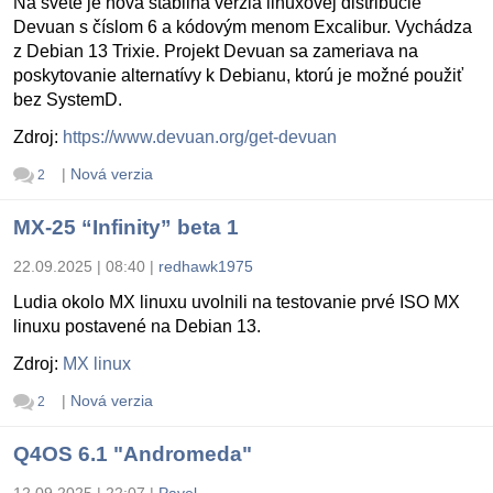
Na svete je nová stabilná verzia linuxovej distribúcie
Devuan s číslom 6 a kódovým menom Excalibur. Vychádza
z Debian 13 Trixie. Projekt Devuan sa zameriava na
poskytovanie alternatívy k Debianu, ktorú je možné použiť
bez SystemD.
Zdroj:
https://www.devuan.org/get-devuan
|
Nová verzia
2
MX-25 “Infinity” beta 1
22.09.2025 | 08:40
|
redhawk1975
Ludia okolo MX linuxu uvolnili na testovanie prvé ISO MX
linuxu postavené na Debian 13.
Zdroj:
MX linux
|
Nová verzia
2
Q4OS 6.1 "Andromeda"