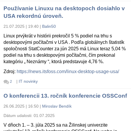
Používanie Linuxu na desktopoch dosiahlo v
USA rekordnú úroveň.
21.07.2025 | 19:40
|
Balin50
Linux prvýkrát v histórii prekročil 5 % podiel na trhu s
desktopovými počítačmi v USA . Podľa globálnych štatistík
spoločnosti StatCounter za jún 2025 má Linux teraz 5,04 %
podiel na trhu s desktopovými počítačmi, čím prekonal
kategóriu „ Neznámy “, ktorá predstavuje 4,76 %.
Zdroj:
https://news.itsfoss.com/linux-desktop-usage-usa/
|
IT novinky
2
O konferencii 13. ročník konferencie OSSConf
26.06.2025 | 16:50
|
Miroslav Bendík
Dátum udalosti:
01.07.2025
V dňoch 1. – 3. júla 2025 sa na Žilinskej univerzite