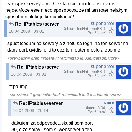
teamspek servey a nic.Cez lan siet mi ide ale cez net
nejde.Moze este nieco sposobovat ze mi ten roter nejakym
sposobom blokuje komunikaciu?
superlamer
Re: IPtables+server
Debian RedHat FreeBSD
10.04.2008 | 03:01
Používateľ
spust tcpdum na servery a z netu sa logni na ten server na
dany port. uvidis, ci ti to cez ten router preslo alebo nie...
<pre>bash# grep initdefault /etc/inittab id:0:initdefault:</pre>
superlamer
Re: IPtables+server
Debian RedHat FreeBSD
10.04.2008 | 03:02
Používateľ
tcpdump
<pre>bash# grep initdefault /etc/inittab id:0:initdefault:</pre>
haxor
Re: IPtables+server
ubuntu 8.04
10.04.2008 | 20:14
Používateľ
dakujem za odpovede...skusil som port
80, cize spravil som si webserver a ten