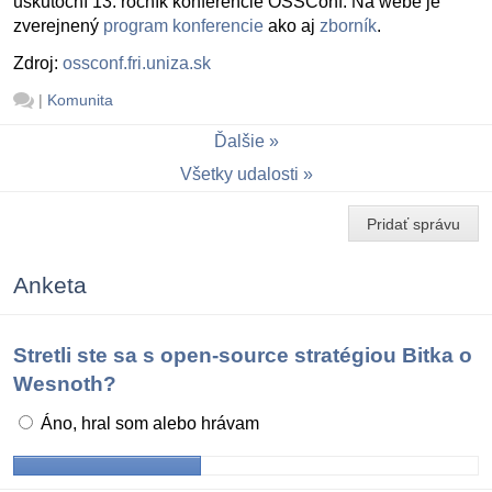
uskutoční 13. ročník konferencie OSSConf. Na webe je
zverejnený
program konferencie
ako aj
zborník
.
Zdroj:
ossconf.fri.uniza.sk
|
Komunita
Ďalšie
Všetky udalosti
Pridať správu
Anketa
Stretli ste sa s open-source stratégiou Bitka o
Wesnoth?
Áno, hral som alebo hrávam