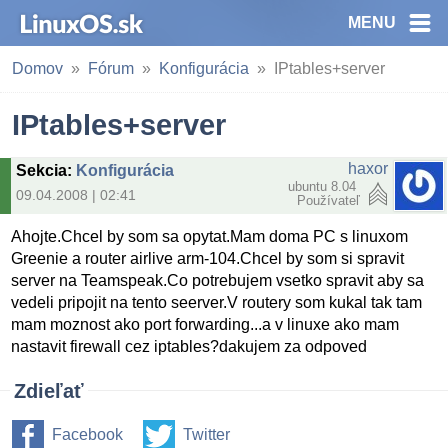
MENU
Domov
Fórum
Konfigurácia
IPtables+server
IPtables+server
haxor
Sekcia
:
Konfigurácia
ubuntu 8.04
09.04.2008 | 02:41
Používateľ
Ahojte.Chcel by som sa opytat.Mam doma PC s linuxom
Greenie a router airlive arm-104.Chcel by som si spravit
server na Teamspeak.Co potrebujem vsetko spravit aby sa
vedeli pripojit na tento seerver.V routery som kukal tak tam
mam moznost ako port forwarding...a v linuxe ako mam
nastavit firewall cez iptables?dakujem za odpoved
Zdieľať
Facebook
Twitter