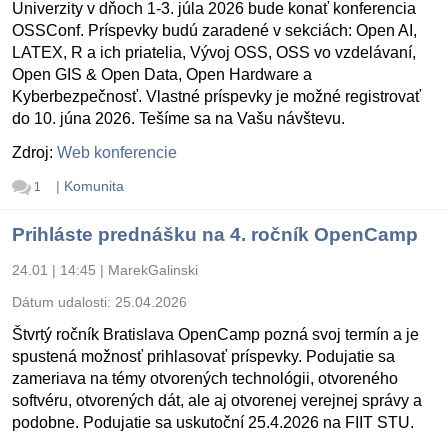
Univerzity v dňoch 1-3. júla 2026 bude konať konferencia
OSSConf. Príspevky budú zaradené v sekciách: Open AI,
LATEX, R a ich priatelia, Vývoj OSS, OSS vo vzdelávaní,
Open GIS & Open Data, Open Hardware a
Kyberbezpečnosť. Vlastné príspevky je možné registrovať
do 10. júna 2026. Tešíme sa na Vašu návštevu.
Zdroj:
Web konferencie
|
Komunita
1
Prihláste prednášku na 4. ročník OpenCamp
24.01 | 14:45
|
MarekGalinski
Dátum udalosti:
25.04.2026
Štvrtý ročník Bratislava OpenCamp pozná svoj termín a je
spustená možnosť prihlasovať príspevky. Podujatie sa
zameriava na témy otvorených technológii, otvoreného
softvéru, otvorených dát, ale aj otvorenej verejnej správy a
podobne. Podujatie sa uskutoční 25.4.2026 na FIIT STU.