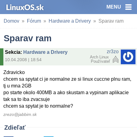
MENU
Domov
Fórum
Hardware a Drivery
Sparav ram
Sparav ram
zr3zo
Sekcia
:
Hardware a Drivery
Arch Linux
10.04.2008 | 18:54
Používateľ
Zdravicko
chcem sa spytat ci je normalne ze si linux cuccne plnu ram,
tj u mna 2GB
po starte okolo 400MB a ako skustam a vypinam aplikacie
tak sa to iba zvacsuje
chcem sa spytat je to normalne?
zrezo@jabbim.sk
Zdieľať