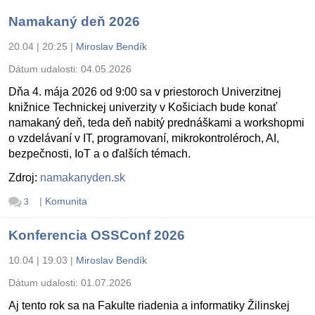
Namakaný deň 2026
20.04 | 20:25
|
Miroslav Bendík
Dátum udalosti:
04.05.2026
Dňa 4. mája 2026 od 9:00 sa v priestoroch Univerzitnej
knižnice Technickej univerzity v Košiciach bude konať
namakaný deň, teda deň nabitý prednáškami a workshopmi
o vzdelávaní v IT, programovaní, mikrokontroléroch, AI,
bezpečnosti, IoT a o ďalších témach.
Zdroj:
namakanyden.sk
|
Komunita
3
Konferencia OSSConf 2026
10.04 | 19:03
|
Miroslav Bendík
Dátum udalosti:
01.07.2026
Aj tento rok sa na Fakulte riadenia a informatiky Žilinskej