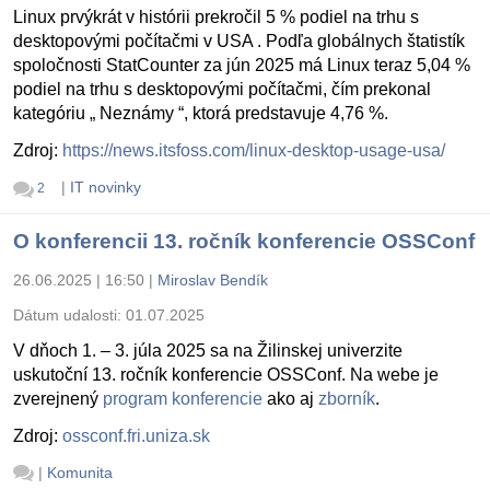
Linux prvýkrát v histórii prekročil 5 % podiel na trhu s
desktopovými počítačmi v USA . Podľa globálnych štatistík
spoločnosti StatCounter za jún 2025 má Linux teraz 5,04 %
podiel na trhu s desktopovými počítačmi, čím prekonal
kategóriu „ Neznámy “, ktorá predstavuje 4,76 %.
Zdroj:
https://news.itsfoss.com/linux-desktop-usage-usa/
|
IT novinky
2
O konferencii 13. ročník konferencie OSSConf
26.06.2025 | 16:50
|
Miroslav Bendík
Dátum udalosti:
01.07.2025
V dňoch 1. – 3. júla 2025 sa na Žilinskej univerzite
uskutoční 13. ročník konferencie OSSConf. Na webe je
zverejnený
program konferencie
ako aj
zborník
.
Zdroj:
ossconf.fri.uniza.sk
|
Komunita