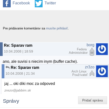
Facebook
Twitter
Pre pridávanie komentárov sa
musíte prihlásiť
.
borg
Re: Sparav ram
Fedora
10.04.2008 | 18:59
Administrátor
ano, ale suvisi s niecim inym (buffer cache).
zr3zo
Re: Sparav ram
Arch Linux
10.04.2008 | 21:34
Používateľ
jaj ... oki diki moc za odpoved
zrezo@jabbim.sk
Správy
Pridať správu