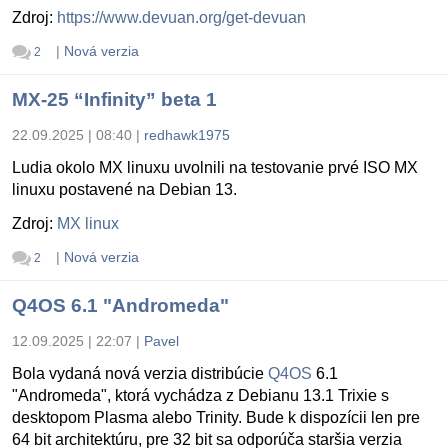
Zdroj:
https://www.devuan.org/get-devuan
|
Nová verzia
2
MX-25 “Infinity” beta 1
22.09.2025 | 08:40
|
redhawk1975
Ludia okolo MX linuxu uvolnili na testovanie prvé ISO MX
linuxu postavené na Debian 13.
Zdroj:
MX linux
|
Nová verzia
2
Q4OS 6.1 "Andromeda"
12.09.2025 | 22:07
|
Pavel
Bola vydaná nová verzia distribúcie
Q4OS
6.1
"Andromeda", ktorá vychádza z Debianu 13.1 Trixie s
desktopom Plasma alebo Trinity. Bude k dispozícii len pre
64 bit architektúru, pre 32 bit sa odporúča staršia verzia