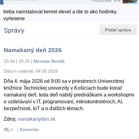
Používateľ
treba nainstalovat kernel-devel a ide to ako hodinky.
vyriesene
Správy
Pridať správu
Namakaný deň 2026
20.04 | 20:25
|
Miroslav Bendík
Dátum udalosti:
04.05.2026
Dňa 4. mája 2026 od 9:00 sa v priestoroch Univerzitnej
knižnice Technickej univerzity v Košiciach bude konať
namakaný deň, teda deň nabitý prednáškami a workshopmi
o vzdelávaní v IT, programovaní, mikrokontroléroch, AI,
bezpečnosti, IoT a o ďalších témach.
Zdroj:
namakanyden.sk
|
Komunita
3