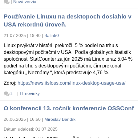
|
Nová verzia
Používanie Linuxu na desktopoch dosiahlo v
USA rekordnú úroveň.
21.07.2025 | 19:40
|
Balin50
Linux prvýkrát v histórii prekročil 5 % podiel na trhu s
desktopovými počítačmi v USA . Podľa globálnych štatistík
spoločnosti StatCounter za jún 2025 má Linux teraz 5,04 %
podiel na trhu s desktopovými počítačmi, čím prekonal
kategóriu „ Neznámy “, ktorá predstavuje 4,76 %.
Zdroj:
https://news.itsfoss.com/linux-desktop-usage-usa/
|
IT novinky
2
O konferencii 13. ročník konferencie OSSConf
26.06.2025 | 16:50
|
Miroslav Bendík
Dátum udalosti:
01.07.2025