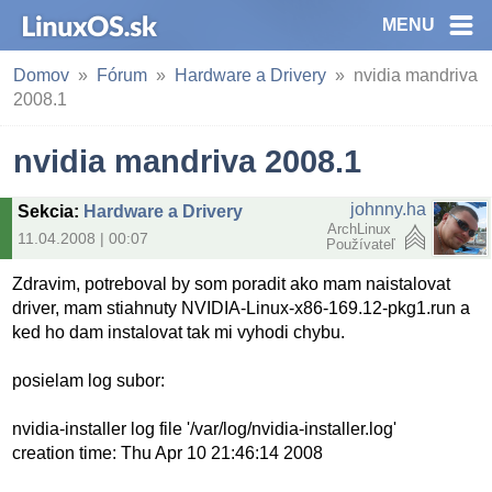
MENU
Domov
Fórum
Hardware a Drivery
nvidia mandriva
2008.1
nvidia mandriva 2008.1
johnny.ha
Sekcia
:
Hardware a Drivery
ArchLinux
11.04.2008 | 00:07
Používateľ
Zdravim, potreboval by som poradit ako mam naistalovat
driver, mam stiahnuty NVIDIA-Linux-x86-169.12-pkg1.run a
ked ho dam instalovat tak mi vyhodi chybu.
posielam log subor:
nvidia-installer log file '/var/log/nvidia-installer.log'
creation time: Thu Apr 10 21:46:14 2008