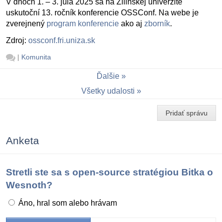
V dňoch 1. – 3. júla 2025 sa na Žilinskej univerzite
uskutoční 13. ročník konferencie OSSConf. Na webe je
zverejnený
program konferencie
ako aj
zborník
.
Zdroj:
ossconf.fri.uniza.sk
|
Komunita
Ďalšie
Všetky udalosti
Pridať správu
Anketa
Stretli ste sa s open-source stratégiou Bitka o
Wesnoth?
Áno, hral som alebo hrávam