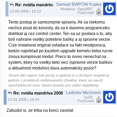
Samuel BWPOW Kupka
Re: nvidia mandriva 2008.1
Almalinux, OpenWRT
13.04.2008 | 18:22
Používateľ
Tento postup je samozrejme spravny. Ak sa niekomu
nechce pisat do konzoly, da sa k danemu programceku
doklikat aj cez control center. Ten sa uz postara o to, aby
boli nahrane vsetky potrebne baliky a aj spravne verzie.
Cize instalovat original ovladace sa fakt neodporuca,
kedze napriklad po kazdom upgrade kernelu treba rucne
znova kompilovat modul. Preco to rovno nenechat na
system, ktory na vsetky tieto veci (spravne verzie balikov
a aktualnost modulov) dava automaticky pozor?
Strach dát najevo své pocity a zjednat si u druhých respekt je
jedním z problémů civilizovaného člověka, který se naučil
zpochybňovat svou vlastní pravdu pro zdání objektivity
Ladislav Michnovic
Re: nvidia mandriva 2008.1
SuSE
13.04.2008 | 18:03
Používateľ
Zabudol si, ze trrba na konci zavolat