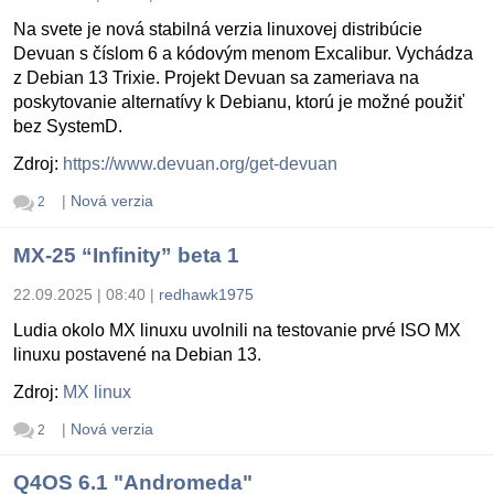
Na svete je nová stabilná verzia linuxovej distribúcie
Devuan s číslom 6 a kódovým menom Excalibur. Vychádza
z Debian 13 Trixie. Projekt Devuan sa zameriava na
poskytovanie alternatívy k Debianu, ktorú je možné použiť
bez SystemD.
Zdroj:
https://www.devuan.org/get-devuan
|
Nová verzia
2
MX-25 “Infinity” beta 1
22.09.2025 | 08:40
|
redhawk1975
Ludia okolo MX linuxu uvolnili na testovanie prvé ISO MX
linuxu postavené na Debian 13.
Zdroj:
MX linux
|
Nová verzia
2
Q4OS 6.1 "Andromeda"