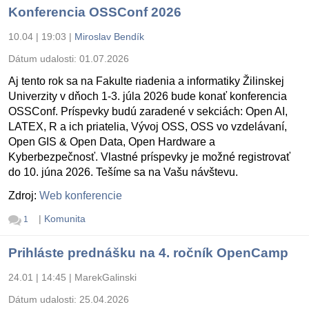
Konferencia OSSConf 2026
10.04 | 19:03
|
Miroslav Bendík
Dátum udalosti:
01.07.2026
Aj tento rok sa na Fakulte riadenia a informatiky Žilinskej
Univerzity v dňoch 1-3. júla 2026 bude konať konferencia
OSSConf. Príspevky budú zaradené v sekciách: Open AI,
LATEX, R a ich priatelia, Vývoj OSS, OSS vo vzdelávaní,
Open GIS & Open Data, Open Hardware a
Kyberbezpečnosť. Vlastné príspevky je možné registrovať
do 10. júna 2026. Tešíme sa na Vašu návštevu.
Zdroj:
Web konferencie
|
Komunita
1
Prihláste prednášku na 4. ročník OpenCamp
24.01 | 14:45
|
MarekGalinski
Dátum udalosti:
25.04.2026