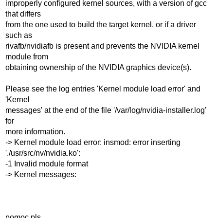
improperly configured kernel sources, with a version of gcc
that differs
from the one used to build the target kernel, or if a driver
such as
rivafb/nvidiafb is present and prevents the NVIDIA kernel
module from
obtaining ownership of the NVIDIA graphics device(s).
Please see the log entries 'Kernel module load error' and
'Kernel
messages' at the end of the file '/var/log/nvidia-installer.log'
for
more information.
-> Kernel module load error: insmod: error inserting
'./usr/src/nv/nvidia.ko':
-1 Invalid module format
-> Kernel messages:
pomoc pls