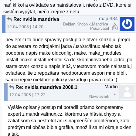
naň klikol a ovládače sa nainštalovali, niečo z DVD, ktoré si
systém vypýtal, niečo zrejme z netu.
majo984
Re: nvidia mandriva 2008.1
Debian,Knoppix,Mandriva
12.04.2008 | 14:20
Používateľ
neviem ci to bude spravny postup ale otvor konzolu, prejdi
do adresara zo zdrojakmi jadra /usr/src/linux alebo tak
podobne napis make oldconfig, make, make_modules
install, make install rebotni sa do skompilovaneho jadra, po
starte otvor konzolu napis init2, v textovom mode nainstaluj
ovladace. tie z repozitara neodporucam aspon mne blbli.
samozrejme niektore prikazy vyzaduju prava roota ;)
Martin
Re: nvidia mandriva 2008.1
12.04.2008 | 17:22
Návštevník
Vyššie opísaný postup mi poradil priamo kompetentný
expert z mandrivalinux.cz, ktorému sa hlásia chyby a
zatiaľ som sa nestretol ani s najmenším problémom, zato
predtým mi občas blbla grafika, množili sa mi okraje okien
a tak.