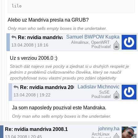
lilo
Alebo uz Mandriva presla na GRUB?
Only man who sells empty boxes is the undertaker.
Samuel BWPOW Kupka
Re: nvidia mandriva 2008.1
Almalinux, OpenWRT
13.04.2008 | 18:16
Používateľ
Uz s verziou 2006.0 :)
Strach dát najevo své pocity a zjednat si u druhých respekt je
jedním z problémů civilizovaného člověka, který se naučil
zpochybňovat svou vlastní pravdu pro zdání objektivity
Ladislav Michnovic
Re: nvidia mandriva 2008.1
SuSE
13.04.2008 | 19:22
Používateľ
Ja som naposledy pouzival este Mandraka.
Only man who sells empty boxes is the undertaker.
johnny.ha
Re: nvidia mandriva 2008.1
ArchLinux
13.04.2008 | 20:45