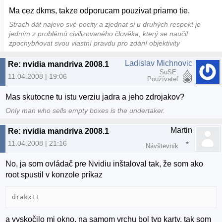
Ma cez dkms, takze odporucam pouzivat priamo tie.
Strach dát najevo své pocity a zjednat si u druhých respekt je
jedním z problémů civilizovaného člověka, který se naučil
zpochybňovat svou vlastní pravdu pro zdání objektivity
Ladislav Michnovic
Re: nvidia mandriva 2008.1
SuSE
11.04.2008 | 19:06
Používateľ
Mas skutocne tu istu verziu jadra a jeho zdrojakov?
Only man who sells empty boxes is the undertaker.
Martin
Re: nvidia mandriva 2008.1
11.04.2008 | 21:16
Návštevník
No, ja som ovládač pre Nvidiu inštaloval tak, že som ako
root spustil v konzole príkaz
drakx11
a vyskočilo mi okno, na samom vrchu bol typ karty, tak som