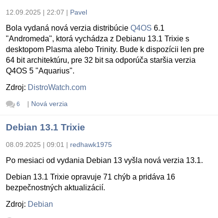
12.09.2025 | 22:07
|
Pavel
Bola vydaná nová verzia distribúcie
Q4OS
6.1
"Andromeda", ktorá vychádza z Debianu 13.1 Trixie s
desktopom Plasma alebo Trinity. Bude k dispozícii len pre
64 bit architektúru, pre 32 bit sa odporúča staršia verzia
Q4OS 5 "Aquarius".
Zdroj:
DistroWatch.com
|
Nová verzia
6
Debian 13.1 Trixie
08.09.2025 | 09:01
|
redhawk1975
Po mesiaci od vydania Debian 13 vyšla nová verzia 13.1.
Debian 13.1 Trixie opravuje 71 chýb a pridáva 16
bezpečnostných aktualizácií.
Zdroj:
Debian