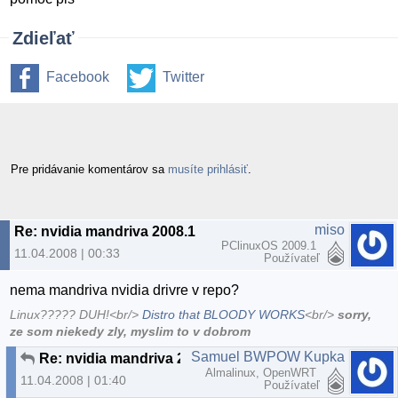
Zdieľať
Facebook
Twitter
Pre pridávanie komentárov sa
musíte prihlásiť
.
miso
Re: nvidia mandriva 2008.1
PClinuxOS 2009.1
11.04.2008 | 00:33
Používateľ
nema mandriva nvidia drivre v repo?
Linux????? DUH!<br/>
Distro that BLOODY WORKS
<br/>
sorry,
ze som niekedy zly, myslim to v dobrom
Samuel BWPOW Kupka
Re: nvidia mandriva 2008.1
Almalinux, OpenWRT
11.04.2008 | 01:40
Používateľ