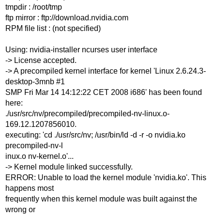
tmpdir : /root/tmp
ftp mirror : ftp://download.nvidia.com
RPM file list : (not specified)
Using: nvidia-installer ncurses user interface
-> License accepted.
-> A precompiled kernel interface for kernel 'Linux 2.6.24.3-
desktop-3mnb #1
SMP Fri Mar 14 14:12:22 CET 2008 i686' has been found
here:
./usr/src/nv/precompiled/precompiled-nv-linux.o-
169.12.1207856010.
executing: 'cd ./usr/src/nv; /usr/bin/ld -d -r -o nvidia.ko
precompiled-nv-l
inux.o nv-kernel.o'...
-> Kernel module linked successfully.
ERROR: Unable to load the kernel module 'nvidia.ko'. This
happens most
frequently when this kernel module was built against the
wrong or