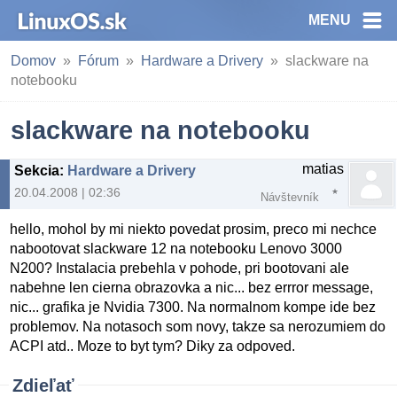
MENU
Domov
Fórum
Hardware a Drivery
slackware na
notebooku
slackware na notebooku
matias
Sekcia
:
Hardware a Drivery
20.04.2008 | 02:36
Návštevník
hello, mohol by mi niekto povedat prosim, preco mi nechce
nabootovat slackware 12 na notebooku Lenovo 3000
N200? Instalacia prebehla v pohode, pri bootovani ale
nabehne len cierna obrazovka a nic... bez errror message,
nic... grafika je Nvidia 7300. Na normalnom kompe ide bez
problemov. Na notasoch som novy, takze sa nerozumiem do
ACPI atd.. Moze to byt tym? Diky za odpoved.
Zdieľať