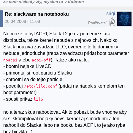
ze som niekedy zly, myslim to v dobrom
srigi
Re: slackware na notebooku
20.04.2008 | 11:08
Používateľ
No moze to byt ACPI, Slack 12 je uz pomerne stara
distribucia, takze kernel nebude z najnovsich. Nakolko
Slack pouziva zavadzac LILO, overenie tejto domienky
nebude jednoduche (treba zavadzacu pridat boot parameter
alebo
). Takze ako na to:
noacpi
acpi=off
- bootni nejake LiveCD
- primontuj si root particiu Slacku
- chrootni sa do tejto particie
- poedituj
(pridaj na riadok s kernelom ten
/etc/lilo.conf
boot parameter)
- spusti prikaz
lilo
no a teraz skus nabootovat. Ak to pobezi, bude vhodne aby
si si skompiloval nejaky novsi kernel aj s modulmi a ten
nahodil do Slacka, lebo na booku bez ACPI, to je ako ryba
bez bicykla :-)