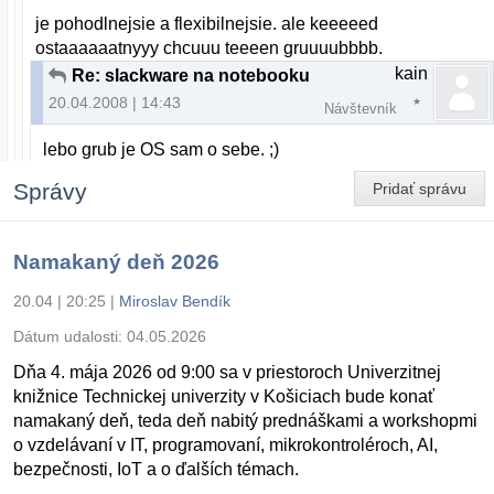
je pohodlnejsie a flexibilnejsie. ale keeeeed
ostaaaaaatnyyy chcuuu teeeen gruuuubbbb.
kain
Re: slackware na notebooku
20.04.2008 | 14:43
Návštevník
lebo grub je OS sam o sebe. ;)
Správy
Pridať správu
Namakaný deň 2026
20.04 | 20:25
|
Miroslav Bendík
Dátum udalosti:
04.05.2026
Dňa 4. mája 2026 od 9:00 sa v priestoroch Univerzitnej
knižnice Technickej univerzity v Košiciach bude konať
namakaný deň, teda deň nabitý prednáškami a workshopmi
o vzdelávaní v IT, programovaní, mikrokontroléroch, AI,
bezpečnosti, IoT a o ďalších témach.