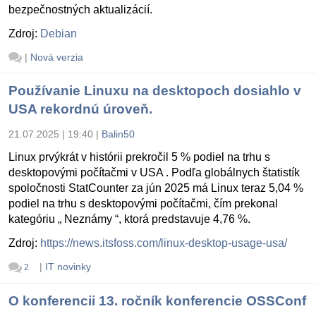
bezpečnostných aktualizácií.
Zdroj:
Debian
|
Nová verzia
Používanie Linuxu na desktopoch dosiahlo v
USA rekordnú úroveň.
21.07.2025 | 19:40
|
Balin50
Linux prvýkrát v histórii prekročil 5 % podiel na trhu s
desktopovými počítačmi v USA . Podľa globálnych štatistík
spoločnosti StatCounter za jún 2025 má Linux teraz 5,04 %
podiel na trhu s desktopovými počítačmi, čím prekonal
kategóriu „ Neznámy “, ktorá predstavuje 4,76 %.
Zdroj:
https://news.itsfoss.com/linux-desktop-usage-usa/
|
IT novinky
2
O konferencii 13. ročník konferencie OSSConf