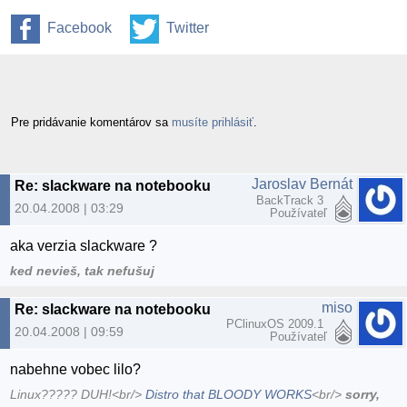
Facebook
Twitter
Pre pridávanie komentárov sa
musíte prihlásiť
.
Jaroslav Bernát
Re: slackware na notebooku
BackTrack 3
20.04.2008 | 03:29
Používateľ
aka verzia slackware ?
ked nevieš, tak nefušuj
miso
Re: slackware na notebooku
PClinuxOS 2009.1
20.04.2008 | 09:59
Používateľ
nabehne vobec lilo?
Linux????? DUH!<br/>
Distro that BLOODY WORKS
<br/>
sorry,