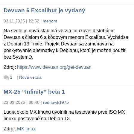
Devuan 6 Excalibur je vydaný
03.11.2025 | 22:52
|
menom
Na svete je nová stabilná verzia linuxovej distribúcie
Devuan s číslom 6 a kódovým menom Excalibur. Vychádza
z Debian 13 Trixie. Projekt Devuan sa zameriava na
poskytovanie alternatívy k Debianu, ktorú je možné použiť
bez SystemD.
Zdroj:
https://www.devuan.org/get-devuan
|
Nová verzia
2
MX-25 “Infinity” beta 1
22.09.2025 | 08:40
|
redhawk1975
Ludia okolo MX linuxu uvolnili na testovanie prvé ISO MX
linuxu postavené na Debian 13.
Zdroj:
MX linux