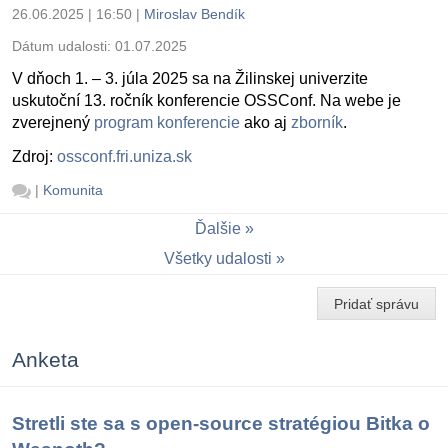
26.06.2025 | 16:50
|
Miroslav Bendík
Dátum udalosti:
01.07.2025
V dňoch 1. – 3. júla 2025 sa na Žilinskej univerzite
uskutoční 13. ročník konferencie OSSConf. Na webe je
zverejnený
program konferencie
ako aj
zborník
.
Zdroj:
ossconf.fri.uniza.sk
|
Komunita
Ďalšie
Všetky udalosti
Pridať správu
Anketa
Stretli ste sa s open-source stratégiou Bitka o