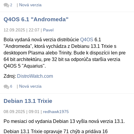
|
Nová verzia
2
Q4OS 6.1 "Andromeda"
12.09.2025 | 22:07
|
Pavel
Bola vydaná nová verzia distribúcie
Q4OS
6.1
"Andromeda", ktorá vychádza z Debianu 13.1 Trixie s
desktopom Plasma alebo Trinity. Bude k dispozícii len pre
64 bit architektúru, pre 32 bit sa odporúča staršia verzia
Q4OS 5 "Aquarius".
Zdroj:
DistroWatch.com
|
Nová verzia
6
Debian 13.1 Trixie
08.09.2025 | 09:01
|
redhawk1975
Po mesiaci od vydania Debian 13 vyšla nová verzia 13.1.
Debian 13.1 Trixie opravuje 71 chýb a pridáva 16