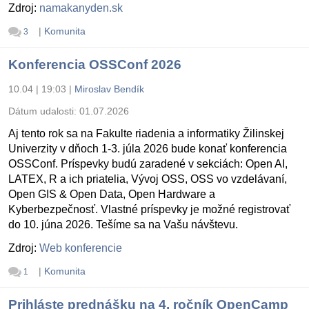
Zdroj:
namakanyden.sk
|
Komunita
3
Konferencia OSSConf 2026
10.04 | 19:03
|
Miroslav Bendík
Dátum udalosti:
01.07.2026
Aj tento rok sa na Fakulte riadenia a informatiky Žilinskej
Univerzity v dňoch 1-3. júla 2026 bude konať konferencia
OSSConf. Príspevky budú zaradené v sekciách: Open AI,
LATEX, R a ich priatelia, Vývoj OSS, OSS vo vzdelávaní,
Open GIS & Open Data, Open Hardware a
Kyberbezpečnosť. Vlastné príspevky je možné registrovať
do 10. júna 2026. Tešíme sa na Vašu návštevu.
Zdroj:
Web konferencie
|
Komunita
1
Prihláste prednášku na 4. ročník OpenCamp