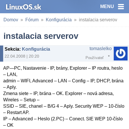
MENU
Domov
Fórum
Konfigurácia
instalacia serverov
instalacia serverov
tomaslelko
Sekcia
:
Konfigurácia
22.04.2008 | 20:20
Používateľ
AP—PC, Nastavenie - IP, brány, Explorer – IP routra, heslo
– LAN,
admin – WIFI, Advanced – LAN – Config – IP, DHCP, brána
– Aply.
Zmena siete – IP, brána – OK. Explorer – nová adresa,
Wireles – Setup –
SSID – SIE, chanel – B/G 4 – Aply. Security WEP – 10-číslo
– Restart AP.
IP – Advanced – Heslo (2.PC) – Conect. SIE WEP 10-číslo
– OK