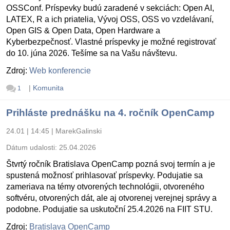
OSSConf. Príspevky budú zaradené v sekciách: Open AI,
LATEX, R a ich priatelia, Vývoj OSS, OSS vo vzdelávaní,
Open GIS & Open Data, Open Hardware a
Kyberbezpečnosť. Vlastné príspevky je možné registrovať
do 10. júna 2026. Tešíme sa na Vašu návštevu.
Zdroj:
Web konferencie
|
Komunita
1
Prihláste prednášku na 4. ročník OpenCamp
24.01 | 14:45
|
MarekGalinski
Dátum udalosti:
25.04.2026
Štvrtý ročník Bratislava OpenCamp pozná svoj termín a je
spustená možnosť prihlasovať príspevky. Podujatie sa
zameriava na témy otvorených technológii, otvoreného
softvéru, otvorených dát, ale aj otvorenej verejnej správy a
podobne. Podujatie sa uskutoční 25.4.2026 na FIIT STU.
Zdroj:
Bratislava OpenCamp