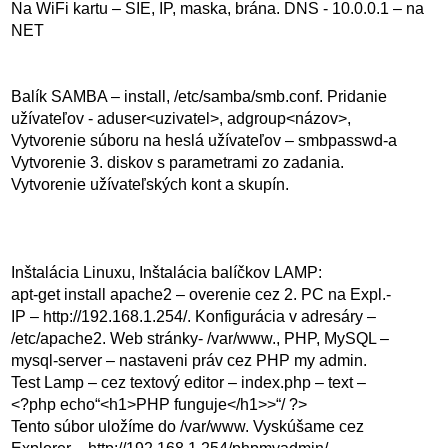
Na WiFi kartu – SIE, IP, maska, brána. DNS - 10.0.0.1 – na
NET
Balík SAMBA – install, /etc/samba/smb.conf. Pridanie
užívateľov - aduser<uzivatel>, adgroup<názov>,
Vytvorenie súboru na heslá užívateľov – smbpasswd-a
Vytvorenie 3. diskov s parametrami zo zadania.
Vytvorenie užívateľských kont a skupín.
Inštalácia Linuxu, Inštalácia balíčkov LAMP:
apt-get install apache2 – overenie cez 2. PC na Expl.-
IP – http://192.168.1.254/. Konfigurácia v adresáry –
/etc/apache2. Web stránky- /var/www., PHP, MySQL –
mysql-server – nastaveni práv cez PHP my admin.
Test Lamp – cez textový editor – index.php – text –
<?php echo“<h1>PHP funguje</h1>>“/ ?>
Tento súbor uložíme do /var/www. Vyskúšame cez