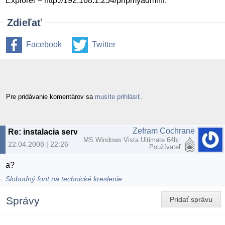
Explorer – http://192.168.1.254/phpmyadmin/.
Zdieľať
Facebook
Twitter
Pre pridávanie komentárov sa
musíte prihlásiť
.
Zefram Cochrane
Re: instalacia serverov
MS Windows Vista Ultimate 64bi
22.04.2008 | 22:26
Používateľ
a?
Slobodný font na technické kreslenie
Správy
Pridať správu