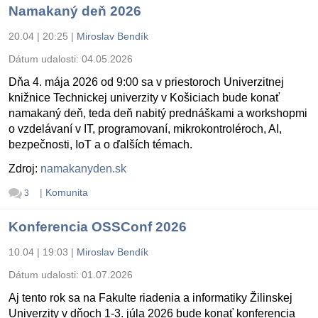
Namakaný deň 2026
20.04 | 20:25
|
Miroslav Bendík
Dátum udalosti:
04.05.2026
Dňa 4. mája 2026 od 9:00 sa v priestoroch Univerzitnej
knižnice Technickej univerzity v Košiciach bude konať
namakaný deň, teda deň nabitý prednáškami a workshopmi
o vzdelávaní v IT, programovaní, mikrokontroléroch, AI,
bezpečnosti, IoT a o ďalších témach.
Zdroj:
namakanyden.sk
|
Komunita
3
Konferencia OSSConf 2026
10.04 | 19:03
|
Miroslav Bendík
Dátum udalosti:
01.07.2026
Aj tento rok sa na Fakulte riadenia a informatiky Žilinskej
Univerzity v dňoch 1-3. júla 2026 bude konať konferencia