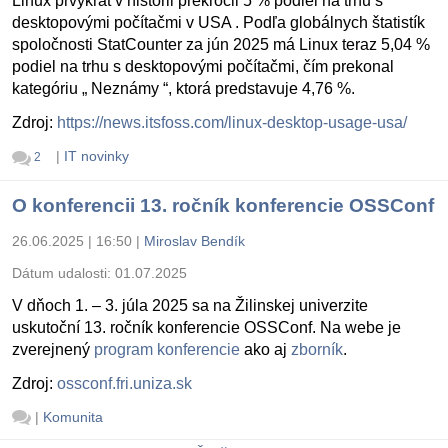
Linux prvýkrát v histórii prekročil 5 % podiel na trhu s
desktopovými počítačmi v USA . Podľa globálnych štatistík
spoločnosti StatCounter za jún 2025 má Linux teraz 5,04 %
podiel na trhu s desktopovými počítačmi, čím prekonal
kategóriu „ Neznámy “, ktorá predstavuje 4,76 %.
Zdroj:
https://news.itsfoss.com/linux-desktop-usage-usa/
|
IT novinky
2
O konferencii 13. ročník konferencie OSSConf
26.06.2025 | 16:50
|
Miroslav Bendík
Dátum udalosti:
01.07.2025
V dňoch 1. – 3. júla 2025 sa na Žilinskej univerzite
uskutoční 13. ročník konferencie OSSConf. Na webe je
zverejnený
program konferencie
ako aj
zborník
.
Zdroj:
ossconf.fri.uniza.sk
|
Komunita