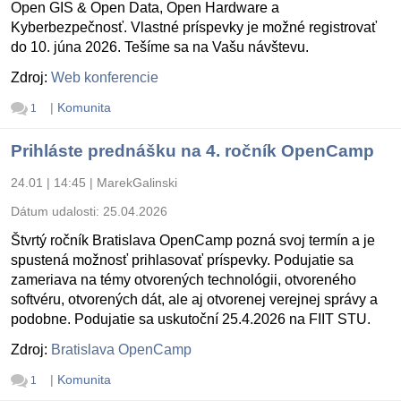
Open GIS & Open Data, Open Hardware a
Kyberbezpečnosť. Vlastné príspevky je možné registrovať
do 10. júna 2026. Tešíme sa na Vašu návštevu.
Zdroj:
Web konferencie
|
Komunita
1
Prihláste prednášku na 4. ročník OpenCamp
24.01 | 14:45
|
MarekGalinski
Dátum udalosti:
25.04.2026
Štvrtý ročník Bratislava OpenCamp pozná svoj termín a je
spustená možnosť prihlasovať príspevky. Podujatie sa
zameriava na témy otvorených technológii, otvoreného
softvéru, otvorených dát, ale aj otvorenej verejnej správy a
podobne. Podujatie sa uskutoční 25.4.2026 na FIIT STU.
Zdroj:
Bratislava OpenCamp
|
Komunita
1