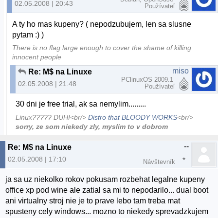
02.05.2008 | 20:43
Používateľ
A ty ho mas kupeny? ( nepodzubujem, len sa slusne
pytam :) )
There is no flag large enough to cover the shame of killing
innocent people
miso
Re: M$ na Linuxe
PClinuxOS 2009.1
02.05.2008 | 21:48
Používateľ
30 dni je free trial, ak sa nemylim.........
Linux????? DUH!<br/>
Distro that BLOODY WORKS
<br/>
sorry, ze som niekedy zly, myslim to v dobrom
--
Re: M$ na Linuxe
02.05.2008 | 17:10
Návštevník
ja sa uz niekolko rokov pokusam rozbehat legalne kupeny
office xp pod wine ale zatial sa mi to nepodarilo... dual boot
ani virtualny stroj nie je to prave lebo tam treba mat
spusteny cely windows... mozno to niekedy sprevadzkujem