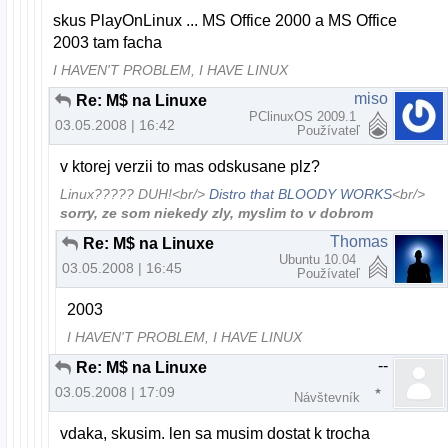
skus PlayOnLinux ... MS Office 2000 a MS Office
2003 tam facha
I HAVEN'T PROBLEM, I HAVE LINUX
miso
Re: M$ na Linuxe
PClinuxOS 2009.1
03.05.2008 | 16:42
Používateľ
v ktorej verzii to mas odskusane plz?
Linux????? DUH!<br/>
Distro that BLOODY WORKS
<br/>
sorry, ze som niekedy zly, myslim to v dobrom
Thomas
Re: M$ na Linuxe
Ubuntu 10.04
03.05.2008 | 16:45
Používateľ
2003
I HAVEN'T PROBLEM, I HAVE LINUX
--
Re: M$ na Linuxe
03.05.2008 | 17:09
Návštevník
vdaka, skusim. len sa musim dostat k trocha