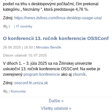
podiel na trhu s desktopovými počítačmi, čím prekonal
kategóriu „ Neznámy “, ktorá predstavuje 4,76 %.
Zdroj:
https://news.itsfoss.com/linux-desktop-usage-usa/
|
IT novinky
2
O konferencii 13. ročník konferencie OSSConf
26.06.2025 | 16:50
|
Miroslav Bendík
Dátum udalosti:
01.07.2025
V dňoch 1. – 3. júla 2025 sa na Žilinskej univerzite
uskutoční 13. ročník konferencie OSSConf. Na webe je
zverejnený
program konferencie
ako aj
zborník
.
Zdroj:
ossconf.fri.uniza.sk
|
Komunita
Ďalšie
Všetky udalosti