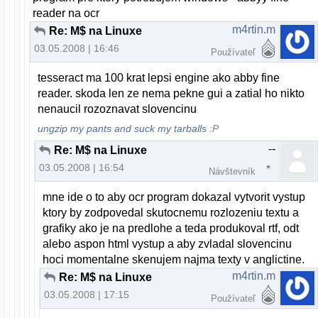
reader na ocr
m4rtin.m
Re: M$ na Linuxe
03.05.2008 | 16:46
Používateľ
tesseract ma 100 krat lepsi engine ako abby fine
reader. skoda len ze nema pekne gui a zatial ho nikto
nenaucil rozoznavat slovencinu
ungzip my pants and suck my tarballs
:P
--
Re: M$ na Linuxe
03.05.2008 | 16:54
Návštevník
mne ide o to aby ocr program dokazal vytvorit vystup
ktory by zodpovedal skutocnemu rozlozeniu textu a
grafiky ako je na predlohe a teda produkoval rtf, odt
alebo aspon html vystup a aby zvladal slovencinu
hoci momentalne skenujem najma texty v anglictine.
m4rtin.m
Re: M$ na Linuxe
03.05.2008 | 17:15
Používateľ