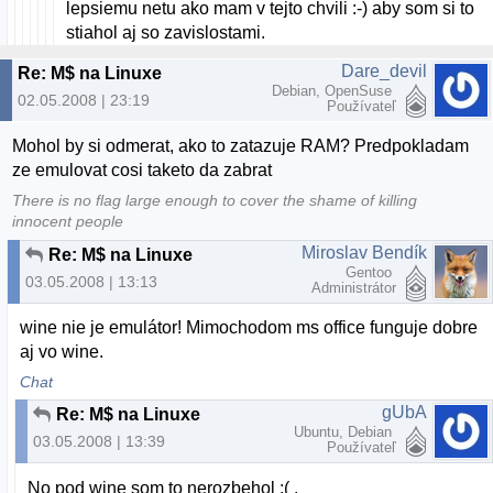
lepsiemu netu ako mam v tejto chvili :-) aby som si to
stiahol aj so zavislostami.
Dare_devil
Re: M$ na Linuxe
Debian, OpenSuse
02.05.2008 | 23:19
Používateľ
Mohol by si odmerat, ako to zatazuje RAM? Predpokladam
ze emulovat cosi taketo da zabrat
There is no flag large enough to cover the shame of killing
innocent people
Miroslav Bendík
Re: M$ na Linuxe
Gentoo
03.05.2008 | 13:13
Administrátor
wine nie je emulátor! Mimochodom ms office funguje dobre
aj vo wine.
Chat
gUbA
Re: M$ na Linuxe
Ubuntu, Debian
03.05.2008 | 13:39
Používateľ
No pod wine som to nerozbehol :( .