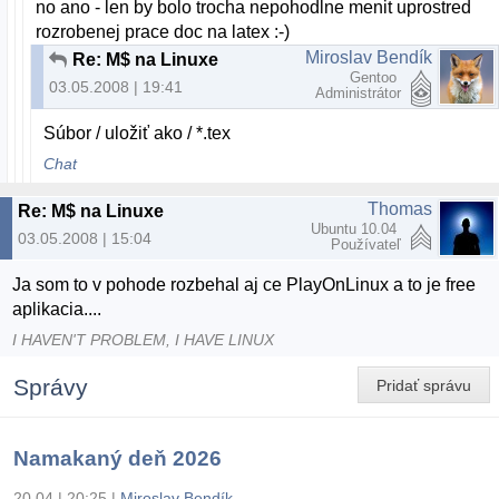
no ano - len by bolo trocha nepohodlne menit uprostred
rozrobenej prace doc na latex :-)
Miroslav Bendík
Re: M$ na Linuxe
Gentoo
03.05.2008 | 19:41
Administrátor
Súbor / uložiť ako / *.tex
Chat
Thomas
Re: M$ na Linuxe
Ubuntu 10.04
03.05.2008 | 15:04
Používateľ
Ja som to v pohode rozbehal aj ce PlayOnLinux a to je free
aplikacia....
I HAVEN'T PROBLEM, I HAVE LINUX
Správy
Pridať správu
Namakaný deň 2026
20.04 | 20:25
|
Miroslav Bendík