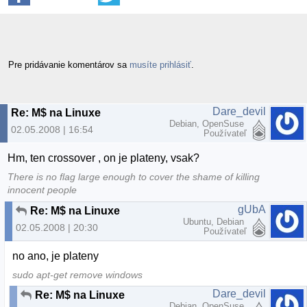
Pre pridávanie komentárov sa
musíte prihlásiť
.
Dare_devil
Re: M$ na Linuxe
Debian, OpenSuse
02.05.2008 | 16:54
Používateľ
Hm, ten crossover , on je plateny, vsak?
There is no flag large enough to cover the shame of killing
innocent people
gUbA
Re: M$ na Linuxe
Ubuntu, Debian
02.05.2008 | 20:30
Používateľ
no ano, je plateny
sudo apt-get remove windows
Dare_devil
Re: M$ na Linuxe
Debian, OpenSuse