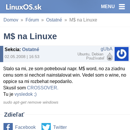
MENU
Domov
Fórum
Ostatné
M$ na Linuxe
M$ na Linuxe
gUbA
Sekcia
:
Ostatné
Ubuntu, Debian
02.05.2008 | 16:53
Používateľ
Stalo sa mi, ze som potreboval napr. M$ word, no za ziadnu
cenu som si nechcel nainstalovat win. Vedel som o wine, no
oppice sa mi rozbehat nepodarilo.
Skusil som
CROSSOVER.
Tu je
vysledok ;)
sudo apt-get remove windows
Zdieľať
Facebook
Twitter