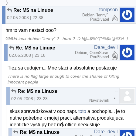
:-)
tompson
Re: M$ na Linuxe
Debian "lenny"
02.05.2008 | 22:38
Používateľ
hm to vam nestaci ooo?
GNU/Linux debian "lenny" ? ..hurd ? :D !@#$%^*(^%$#@#$% :]
Dare_devil
Re: M$ na Linuxe
Debian, OpenSuse
02.05.2008 | 23:18
Používateľ
Tiez sa cudujem... Mne staci a absolutne postacuje
There is no flag large enough to cover the shame of killing
innocent people
--
Re: M$ na Linuxe
02.05.2008 | 23:23
Návštevník
skus sprevadzkovat v ooo napr.
toto
a pochopis... je to
nutne potrebne k mojej praci, alternativa produkujuca
identicke vystupy bez m$ office neexistuje.
Dare_devil
Re: M$ na Linuxe