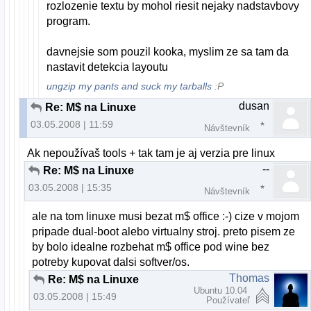
rozlozenie textu by mohol riesit nejaky nadstavbovy
program.
davnejsie som pouzil kooka, myslim ze sa tam da
nastavit detekcia layoutu
ungzip my pants and suck my tarballs
:P
dusan
Re: M$ na Linuxe
03.05.2008 | 11:59
Návštevník
Ak nepoužívaš tools + tak tam je aj verzia pre linux
--
Re: M$ na Linuxe
03.05.2008 | 15:35
Návštevník
ale na tom linuxe musi bezat m$ office :-) cize v mojom
pripade dual-boot alebo virtualny stroj. preto pisem ze
by bolo idealne rozbehat m$ office pod wine bez
potreby kupovat dalsi softver/os.
Thomas
Re: M$ na Linuxe
Ubuntu 10.04
03.05.2008 | 15:49
Používateľ