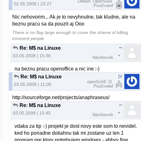
Debian, OpenSuse
02.05.2008 | 23:27
Používateľ
Nic nehovorim... Ak je to nevyhnutne, tak kludne, ale na
beznu pracu sa da pouzit aj Ooo
There is no flag large enough to cover the shame of killing
innocent people
--
Re: M$ na Linuxe
03.05.2008 | 15:36
Návštevník
na beznu pracu openoffice a nic ine :-)
jv
Re: M$ na Linuxe
openSuSE 11
03.05.2008 | 11:05
Používateľ
http://sourceforge.net/projects/anaphraseus/
--
Re: M$ na Linuxe
03.05.2008 | 15:45
Návštevník
vdaka za tip :-) projekt je dost novy este som to nevidel.
ked ho poriadne dotiahnu tak mi zostane uz len 1
program pre ktory potrebujem windows - abbyy fine