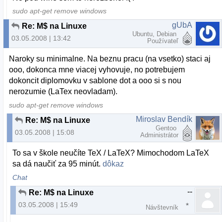
sudo apt-get remove windows
gUbA
Re: M$ na Linuxe
Ubuntu, Debian
03.05.2008 | 13:42
Používateľ
Naroky su minimalne. Na beznu pracu (na vsetko) staci aj
ooo, dokonca mne viacej vyhovuje, no potrebujem
dokoncit diplomovku v sablone dot a ooo si s nou
nerozumie (LaTex neovladam).
sudo apt-get remove windows
Miroslav Bendík
Re: M$ na Linuxe
Gentoo
03.05.2008 | 15:08
Administrátor
To sa v škole neučíte TeX / LaTeX? Mimochodom LaTeX
sa dá naučiť za 95 minút.
dôkaz
Chat
--
Re: M$ na Linuxe
03.05.2008 | 15:49
Návštevník