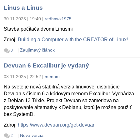
Linus a Linus
30.11.2025 | 19:40
|
redhawk1975
Stavba počítača dvomi Linusmi
Zdroj:
Building a Computer with the CREATOR of Linux!
|
Zaujímavý článok
8
Devuan 6 Excalibur je vydaný
03.11.2025 | 22:52
|
menom
Na svete je nová stabilná verzia linuxovej distribúcie
Devuan s číslom 6 a kódovým menom Excalibur. Vychádza
z Debian 13 Trixie. Projekt Devuan sa zameriava na
poskytovanie alternatívy k Debianu, ktorú je možné použiť
bez SystemD.
Zdroj:
https://www.devuan.org/get-devuan
|
Nová verzia
2