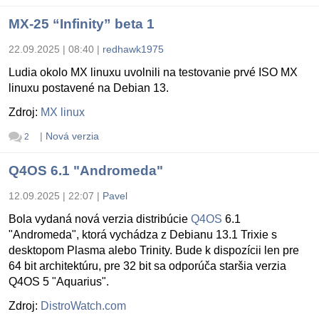
MX-25 “Infinity” beta 1
22.09.2025 | 08:40
|
redhawk1975
Ludia okolo MX linuxu uvolnili na testovanie prvé ISO MX
linuxu postavené na Debian 13.
Zdroj:
MX linux
|
Nová verzia
2
Q4OS 6.1 "Andromeda"
12.09.2025 | 22:07
|
Pavel
Bola vydaná nová verzia distribúcie
Q4OS
6.1
"Andromeda", ktorá vychádza z Debianu 13.1 Trixie s
desktopom Plasma alebo Trinity. Bude k dispozícii len pre
64 bit architektúru, pre 32 bit sa odporúča staršia verzia
Q4OS 5 "Aquarius".
Zdroj:
DistroWatch.com