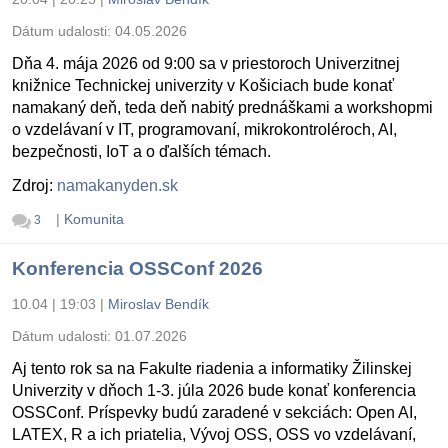
Dátum udalosti:
04.05.2026
Dňa 4. mája 2026 od 9:00 sa v priestoroch Univerzitnej
knižnice Technickej univerzity v Košiciach bude konať
namakaný deň, teda deň nabitý prednáškami a workshopmi
o vzdelávaní v IT, programovaní, mikrokontroléroch, AI,
bezpečnosti, IoT a o ďalších témach.
Zdroj:
namakanyden.sk
|
Komunita
3
Konferencia OSSConf 2026
10.04 | 19:03
|
Miroslav Bendík
Dátum udalosti:
01.07.2026
Aj tento rok sa na Fakulte riadenia a informatiky Žilinskej
Univerzity v dňoch 1-3. júla 2026 bude konať konferencia
OSSConf. Príspevky budú zaradené v sekciách: Open AI,
LATEX, R a ich priatelia, Vývoj OSS, OSS vo vzdelávaní,