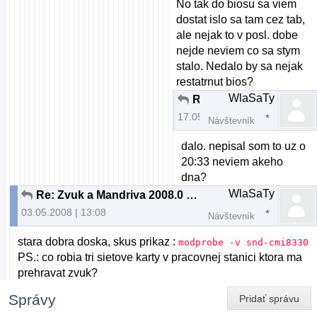
No tak do biosu sa viem
dostat islo sa tam cez tab,
ale nejak to v posl. dobe
nejde neviem co sa stym
stalo. Nedalo by sa nejak
restatrnut bios?
WlaSaTy
Re: Zvuk a Mandriva 2008.0 pomoc
17.05.2008 | 11:16
Návštevník
dalo. nepisal som to uz o
20:33 neviem akeho
dna?
WlaSaTy
Re: Zvuk a Mandriva 2008.0 pomoc
03.05.2008 | 13:08
Návštevník
stara dobra doska, skus prikaz :
modprobe -v snd-cmi8330
PS.: co robia tri sietove karty v pracovnej stanici ktora ma
prehravat zvuk?
Správy
Pridať správu