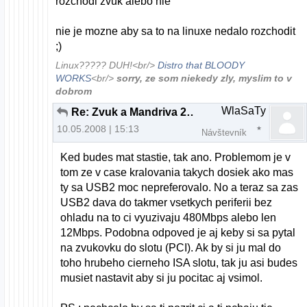
rozchodi zvuk alebo nie
nie je mozne aby sa to na linuxe nedalo rozchodit
;)
Linux????? DUH!<br/>
Distro that BLOODY
WORKS
<br/>
sorry, ze som niekedy zly, myslim to v
dobrom
WlaSaTy
Re: Zvuk a Mandriva 2008.0 pomoc
10.05.2008 | 15:13
Návštevník
Ked budes mat stastie, tak ano. Problemom je v
tom ze v case kralovania takych dosiek ako mas
ty sa USB2 moc nepreferovalo. No a teraz sa zas
USB2 dava do takmer vsetkych periferii bez
ohladu na to ci vyuzivaju 480Mbps alebo len
12Mbps. Podobna odpoved je aj keby si sa pytal
na zvukovku do slotu (PCI). Ak by si ju mal do
toho hrubeho cierneho ISA slotu, tak ju asi budes
musiet nastavit aby si ju pocitac aj vsimol.