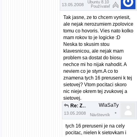
Ubuntu 8.10
13.05.2008 | 18:53
Používateľ
Tak jasne, ze to chcem vyriesit,
ale nejak nerozumiem zpolovice
tomu co hovoris. Vies nato kolko
mam rokov to je logicke :D
Neska to skusim stou
klavesnicou, ale nejak mam
problem sa dostat do biosu
nechce mi ho nijak nahodit. A
neviem co je stym.A co to
znamena tych 16 preruseni k tej
sietovej? Vtom pocitaci skoro
nic nieje okrem tej zvukovej a
sietovej.
WlaSaTy
Re: Zvuk a Mandriva 2008.0 pomoc
13.05.2008 | 19:52
Návštevník
tych 16 preruseni je na cely
pocitac, nielen k sietovkam i