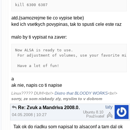
kill 6300 6307
atd.(samozrejme tie co vypise tebe)
ked ich vsetkych povypinas, tak to spusti cele este raz
malo by ti vypisat na zaver:
Now ALSA is ready to use.

 For adjustment of volumes, use your favorite mixe
 Have a lot of fun!
a
ak nie, napis co ti napise
Linux????? DUH!<br/>
Distro that BLOODY WORKS
<br/>
sorry, ze som niekedy zly, myslim to v dobrom
taty
Re: Zvuk a Mandriva 2008.0 pomoc
Ubuntu 8.10
04.05.2008 | 10:27
Používateľ
Tak ok do riadku som napisal to alsaconf a tam dal ok