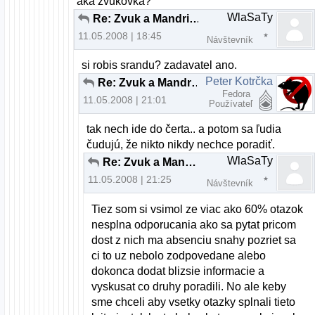
aka zvukovka?
WlaSaTy
Re: Zvuk a Mandriva 2008.0 pomoc
11.05.2008 | 18:45
Návštevník
si robis srandu? zadavatel ano.
Peter Kotrčka
Re: Zvuk a Mandriva 2008.0 pomoc
Fedora
11.05.2008 | 21:01
Používateľ
tak nech ide do čerta.. a potom sa ľudia
čudujú, že nikto nikdy nechce poradiť.
WlaSaTy
Re: Zvuk a Mandriva 2008.0 pomoc
11.05.2008 | 21:25
Návštevník
Tiez som si vsimol ze viac ako 60% otazok
nesplna odporucania ako sa pytat pricom
dost z nich ma absenciu snahy pozriet sa
ci to uz nebolo zodpovedane alebo
dokonca dodat blizsie informacie a
vyskusat co druhy poradili. No ale keby
sme chceli aby vsetky otazky splnali tieto