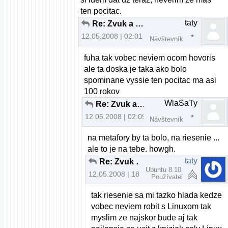
ten pocitac.
taty
Re: Zvuk a Mandriva 2008.0 pomoc
12.05.2008 | 02:01
Návštevník
fuha tak vobec neviem ocom hovoris
ale ta doska je taka ako bolo
spominane vyssie ten pocitac ma asi
100 rokov
WlaSaTy
Re: Zvuk a Mandriva 2008.0 pomoc
12.05.2008 | 02:09
Návštevník
na metafory by ta bolo, na riesenie ...
ale to je na tebe. howgh.
taty
Re: Zvuk a Mandriva 2008.0 pomoc
Ubuntu 8.10
12.05.2008 | 18:51
Používateľ
tak riesenie sa mi tazko hlada kedze
vobec neviem robit s Linuxom tak
myslim ze najskor bude aj tak