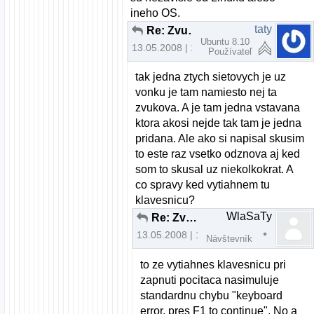
ineho OS.
taty
Re: Zvuk a Mandriva 2008.0 pomoc
Ubuntu 8.10
13.05.2008 | 10:54
Používateľ
tak jedna ztych sietovych je uz
vonku je tam namiesto nej ta
zvukova. A je tam jedna vstavana
ktora akosi nejde tak tam je jedna
pridana. Ale ako si napisal skusim
to este raz vsetko odznova aj ked
som to skusal uz niekolkokrat. A
co spravy ked vytiahnem tu
klavesnicu?
WlaSaTy
Re: Zvuk a Mandriva 2008.0 pomoc
13.05.2008 | 17:06
Návštevník
to ze vytiahnes klavesnicu pri
zapnuti pocitaca nasimuluje
standardnu chybu "keyboard
error, pres F1 to continue". No a