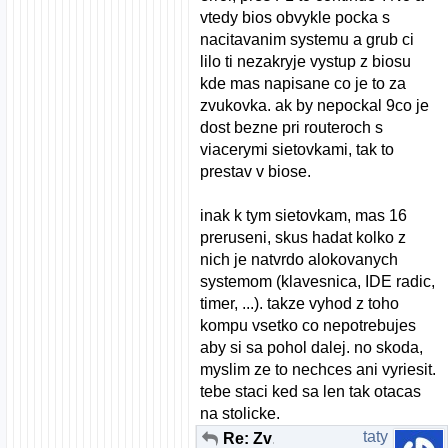
vtedy bios obvykle pocka s
nacitavanim systemu a grub ci
lilo ti nezakryje vystup z biosu
kde mas napisane co je to za
zvukovka. ak by nepockal 9co je
dost bezne pri routeroch s
viacerymi sietovkami, tak to
prestav v biose.
inak k tym sietovkam, mas 16
preruseni, skus hadat kolko z
nich je natvrdo alokovanych
systemom (klavesnica, IDE radic,
timer, ...). takze vyhod z toho
kompu vsetko co nepotrebujes
aby si sa pohol dalej. no skoda,
myslim ze to nechces ani vyriesit.
tebe staci ked sa len tak otacas
na stolicke.
taty
Re: Zvuk a Mandriva 2008.0 pomoc