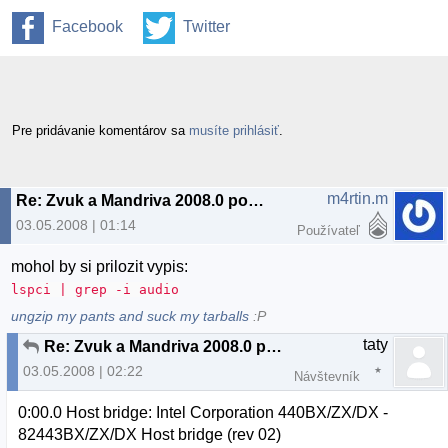
Facebook
Twitter
Pre pridávanie komentárov sa
musíte prihlásiť
.
m4rtin.m
Re: Zvuk a Mandriva 2008.0 pomoc
03.05.2008 | 01:14
Používateľ
mohol by si prilozit vypis:
lspci | grep -i audio
ungzip my pants and suck my tarballs
:P
taty
Re: Zvuk a Mandriva 2008.0 pomoc
03.05.2008 | 02:22
Návštevník
0:00.0 Host bridge: Intel Corporation 440BX/ZX/DX -
82443BX/ZX/DX Host bridge (rev 02)