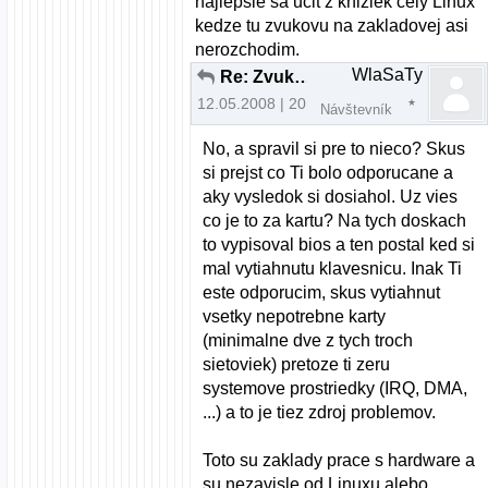
najlepsie sa ucit z kniziek cely Linux
kedze tu zvukovu na zakladovej asi
nerozchodim.
WlaSaTy
Re: Zvuk a Mandriva 2008.0 pomoc
12.05.2008 | 20:06
Návštevník
No, a spravil si pre to nieco? Skus
si prejst co Ti bolo odporucane a
aky vysledok si dosiahol. Uz vies
co je to za kartu? Na tych doskach
to vypisoval bios a ten postal ked si
mal vytiahnutu klavesnicu. Inak Ti
este odporucim, skus vytiahnut
vsetky nepotrebne karty
(minimalne dve z tych troch
sietoviek) pretoze ti zeru
systemove prostriedky (IRQ, DMA,
...) a to je tiez zdroj problemov.
Toto su zaklady prace s hardware a
su nezavisle od Linuxu alebo