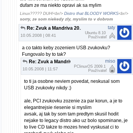
dufam ze ma niekto opravi ak sa mylim
Linux????? DUH!<br/>
Distro that BLOODY WORKS
<br/>
sorry, ze som niekedy zly, myslim to v dobrom
taty
Re: Zvuk a Mandriva 2008.0 pomoc
Ubuntu 8.10
10.05.2008 | 08:41
Používateľ
a co takto keby zozeniem USB zvukovku?
Fungovalo by to tak?
miso
Re: Zvuk a Mandriva 2008.0 pomoc
PClinuxOS 2009.1
10.05.2008 | 11:57
Používateľ
to ti ja osobne neviem povedat, neskusal som
USB zvukovky nikdy ;)
ale, PCI zvukovku zozenie za par korun, a je to
elegantnejsie riesenie si myslim
avsak, aj tak by som tam predtym skusil hodit
nejake to legacy distro ako uz bolo spominane, je
to live CD takze to mozes hned vyskusat ci to