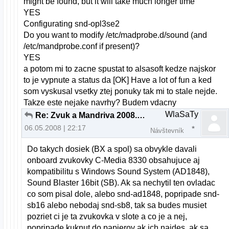
might be found, but it will take much longer time
YES
Configurating snd-opl3se2
Do you want to modify /etc/madprobe.d/sound (and
/etc/mandprobe.conf if present)?
YES
a potom mi to zacne spustat to alsasoft kedze najskor
to je vypnute a status da [OK] Have a lot of fun a ked
som vyskusal vsetky ztej ponuky tak mi to stale nejde.
Takze este nejake navrhy? Budem vdacny
WlaSaTy
Re: Zvuk a Mandriva 2008.0 pomoc
06.05.2008 | 22:17
Návštevník
Do takych dosiek (BX a spol) sa obvykle davali
onboard zvukovky C-Media 8330 obsahujuce aj
kompatibilitu s Windows Sound System (AD1848),
Sound Blaster 16bit (SB). Ak sa nechytil ten ovladac
co som pisal dole, alebo snd-ad1848, popripade snd-
sb16 alebo nebodaj snd-sb8, tak sa budes musiet
pozriet ci je ta zvukovka v slote a co je a nej,
popripade kuknut do papierov ak ich najdes. ak sa