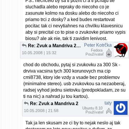
PS.: nechcelo by sa ti pozrit ci a ti pchaju tie
sluchadla alebo repraky do niecoho co je
zasunute kolmo na dosku alebo do niecoho ci
priamo trci z dosky? a ked budes restartovat
pocitac tak ci nevytiahnes na chvilku klavesnicu
aby si precital co to pise o zvukovke priamo vypis
biosu? ale ak nie, tak ti zavidim lenivost.
Peter Kotrčka
Re: Zvuk a Mandriva 2008.0 pomoc
Fedora
10.05.2008 | 15:32
Používateľ
chod do obchodu, pytaj si zvukovku za 300 Sk -
drviva vacsina tych 300 korunovych ma cip
cmi8738, ktory ide vzdy a vsade bez problemov
(minimalne stereo). usb zvukovkou sa nezaoberaj,
radsej vyhod jednu sietovku (predpokladam, ze su
ti na nic) a nahrad ju tou kartou).
taty
Re: Zvuk a Mandriva 2008.0 pomoc
Ubuntu 8.10
10.05.2008 | 21:58
Používateľ
Tak ja len skusam ze ci by to nejak neslo aj tak