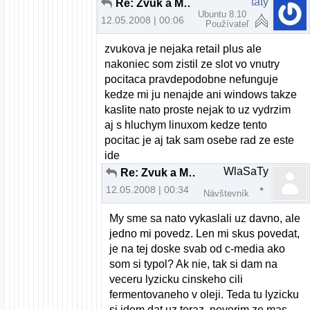
taty
Re: Zvuk a Mandriva 2008.0 pomoc
Ubuntu 8.10
12.05.2008 | 00:06
Používateľ
zvukova je nejaka retail plus ale
nakoniec som zistil ze slot vo vnutry
pocitaca pravdepodobne nefunguje
kedze mi ju nenajde ani windows takze
kaslite nato proste nejak to uz vydrzim
aj s hluchym linuxom kedze tento
pocitac je aj tak sam osebe rad ze este
ide
WlaSaTy
Re: Zvuk a Mandriva 2008.0 pomoc
12.05.2008 | 00:34
Návštevník
My sme sa nato vykaslali uz davno, ale
jedno mi povedz. Len mi skus povedat,
je na tej doske svab od c-media ako
som si typol? Ak nie, tak si dam na
veceru lyzicku cinskeho cili
fermentovaneho v oleji. Teda tu lyzicku
si idem dat uz teraz, neverim ze mas