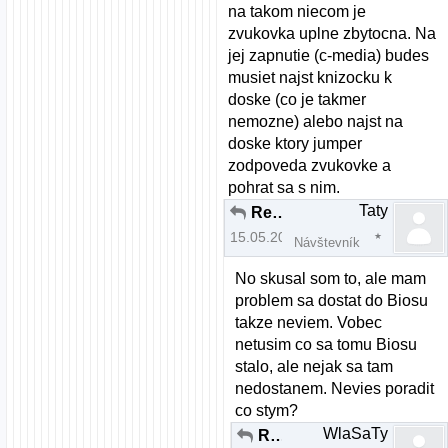
na takom niecom je
zvukovka uplne zbytocna. Na
jej zapnutie (c-media) budes
musiet najst knizocku k
doske (co je takmer
nemozne) alebo najst na
doske ktory jumper
zodpoveda zvukovke a
pohrat sa s nim.
Taty
Re: Zvuk a Mandriva 2008.0 pomoc
15.05.2008 | 19:52
Návštevník
No skusal som to, ale mam
problem sa dostat do Biosu
takze neviem. Vobec
netusim co sa tomu Biosu
stalo, ale nejak sa tam
nedostanem. Nevies poradit
co stym?
WlaSaTy
Re: Zvuk a Mandriva 2008.0 pomoc