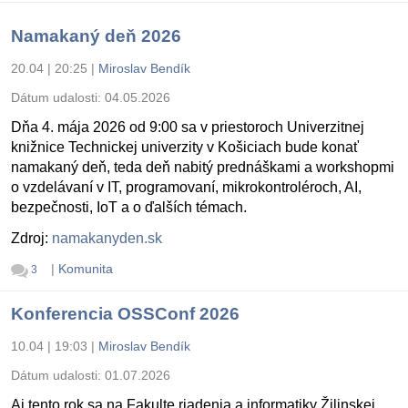
Namakaný deň 2026
20.04 | 20:25
|
Miroslav Bendík
Dátum udalosti:
04.05.2026
Dňa 4. mája 2026 od 9:00 sa v priestoroch Univerzitnej
knižnice Technickej univerzity v Košiciach bude konať
namakaný deň, teda deň nabitý prednáškami a workshopmi
o vzdelávaní v IT, programovaní, mikrokontroléroch, AI,
bezpečnosti, IoT a o ďalších témach.
Zdroj:
namakanyden.sk
|
Komunita
3
Konferencia OSSConf 2026
10.04 | 19:03
|
Miroslav Bendík
Dátum udalosti:
01.07.2026
Aj tento rok sa na Fakulte riadenia a informatiky Žilinskej