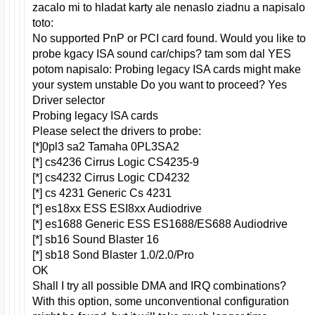
zacalo mi to hladat karty ale nenaslo ziadnu a napisalo
toto:
No supported PnP or PCI card found. Would you like to
probe kgacy ISA sound car/chips? tam som dal YES
potom napisalo: Probing legacy ISA cards might make
your system unstable Do you want to proceed? Yes
Driver selector
Probing legacy ISA cards
Please select the drivers to probe:
[*]0pl3 sa2 Tamaha 0PL3SA2
[*] cs4236 Cirrus Logic CS4235-9
[*] cs4232 Cirrus Logic CD4232
[*] cs 4231 Generic Cs 4231
[*] es18xx ESS ESI8xx Audiodrive
[*] es1688 Generic ESS ES1688/ES688 Audiodrive
[*] sb16 Sound Blaster 16
[*] sb18 Sond Blaster 1.0/2.0/Pro
OK
Shall I try all possible DMA and IRQ combinations?
With this option, some unconventional configuration