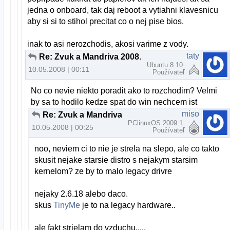
jedna o onboard, tak daj reboot a vytiahni klavesnicu
aby si si to stihol precitat co o nej pise bios.
inak to asi nerozchodis, akosi varime z vody.
taty
Re: Zvuk a Mandriva 2008.0 pomoc
Ubuntu 8.10
10.05.2008 | 00:11
Používateľ
No co nevie niekto poradit ako to rozchodim? Velmi
by sa to hodilo kedze spat do win nechcem ist
miso
Re: Zvuk a Mandriva 2008.0 pomoc
PClinuxOS 2009.1
10.05.2008 | 00:25
Používateľ
noo, neviem ci to nie je strela na slepo, ale co takto
skusit nejake starsie distro s nejakym starsim
kernelom? ze by to malo legacy drivre
nejaky 2.6.18 alebo daco.
skus
TinyMe
je to na legacy hardware..
ale fakt strielam do vzduchu.....