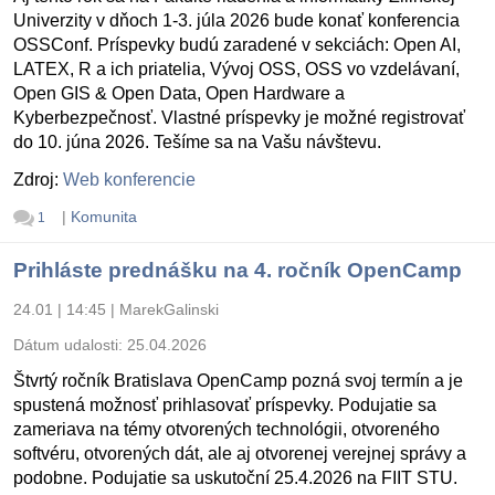
Univerzity v dňoch 1-3. júla 2026 bude konať konferencia
OSSConf. Príspevky budú zaradené v sekciách: Open AI,
LATEX, R a ich priatelia, Vývoj OSS, OSS vo vzdelávaní,
Open GIS & Open Data, Open Hardware a
Kyberbezpečnosť. Vlastné príspevky je možné registrovať
do 10. júna 2026. Tešíme sa na Vašu návštevu.
Zdroj:
Web konferencie
|
Komunita
1
Prihláste prednášku na 4. ročník OpenCamp
24.01 | 14:45
|
MarekGalinski
Dátum udalosti:
25.04.2026
Štvrtý ročník Bratislava OpenCamp pozná svoj termín a je
spustená možnosť prihlasovať príspevky. Podujatie sa
zameriava na témy otvorených technológii, otvoreného
softvéru, otvorených dát, ale aj otvorenej verejnej správy a
podobne. Podujatie sa uskutoční 25.4.2026 na FIIT STU.