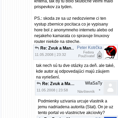
kriteria, tak by tu bolo skutocne velmi malo
prispevkov za tyden.
PS.: skoda ze sa uz nedozvieme ci ten
vystup zbernice pocitaca co je vypisany
hore bol z anonymneho internetu alebo od
nejakeho kamarata co spravuje linuxovy
router niekde na streche.
Peter Kotrčka
Re: Zvuk a Mandriva 2008.0 pomoc
Fedora
11.05.2008 | 23:32
Používateľ
tak nech sú tu dve otázky za deň. ale také,
kde autor aj odpovedajúci majú záujem
na vyriešení.
WlaSaTy
Re: Zvuk a Mandriva 2008.0 pomoc
11.05.2008 | 23:58
Návštevník
Podmienky uzivania urcuje vlastnik a
jemu nadriadena autorita (Stat). On je uz
tento portal vo vlastnictve akciovky?