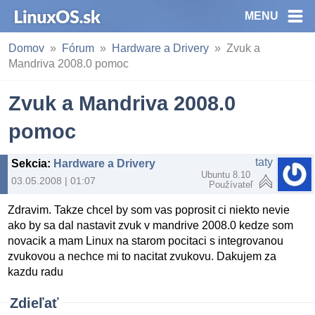
MENU
Domov
Fórum
Hardware a Drivery
Zvuk a
Mandriva 2008.0 pomoc
Zvuk a Mandriva 2008.0
pomoc
taty
Sekcia
:
Hardware a Drivery
Ubuntu 8.10
03.05.2008 | 01:07
Používateľ
Zdravim. Takze chcel by som vas poprosit ci niekto nevie
ako by sa dal nastavit zvuk v mandrive 2008.0 kedze som
novacik a mam Linux na starom pocitaci s integrovanou
zvukovou a nechce mi to nacitat zvukovu. Dakujem za
kazdu radu
Zdieľať