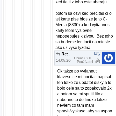
ked tie ti z toho este uberaju.
potom sa ozvi ked precitas ci o
tej karte pise bios ze je to C-
Media (8330) a ked vytiahnes
karty ktore vyslovne
nepotrebujes k zivotu. Bez toho
sa budeme len tocit na mieste
ako uz vyse tyzdna.
taty
Re: Zvuk a Mandriva 2008.0 pomoc
Ubuntu 8.10
14.05.2008 | 05:02
Používateľ
Ok takze po vytiahnuti
klavesnice mi pocitac napisal
len tolko ze updatol disky a to
bolo cele sa to zopakovalo 2x
a potom sa mi sputil lilo a
nabehne to do linuxu takze
neviem co tam mam
spravit/vyskusat aby sa aspon