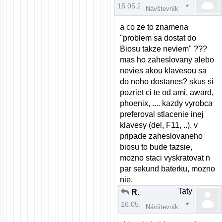
15.05.2008 | 22:33
Návštevník
a co ze to znamena
"problem sa dostat do
Biosu takze neviem" ???
mas ho zaheslovany alebo
nevies akou klavesou sa
do neho dostanes? skus si
pozriet ci te od ami, award,
phoenix, .... kazdy vyrobca
preferoval stlacenie inej
klavesy (del, F11, ..). v
pripade zaheslovaneho
biosu to bude tazsie,
mozno staci vyskratovat n
par sekund baterku, mozno
nie.
Taty
Re: Zvuk a Mandriva 2008.0 pomoc
16.05.2008 | 18:45
Návštevník