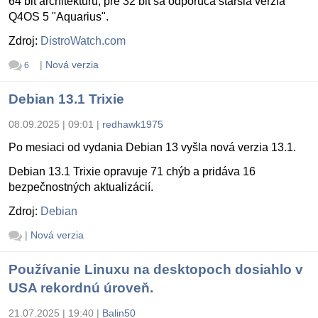
64 bit architektúru, pre 32 bit sa odporúča staršia verzia
Q4OS 5 "Aquarius".
Zdroj:
DistroWatch.com
|
Nová verzia
6
Debian 13.1 Trixie
08.09.2025 | 09:01
|
redhawk1975
Po mesiaci od vydania Debian 13 vyšla nová verzia 13.1.
Debian 13.1 Trixie opravuje 71 chýb a pridáva 16
bezpečnostných aktualizácií.
Zdroj:
Debian
|
Nová verzia
Používanie Linuxu na desktopoch dosiahlo v
USA rekordnú úroveň.
21.07.2025 | 19:40
|
Balin50