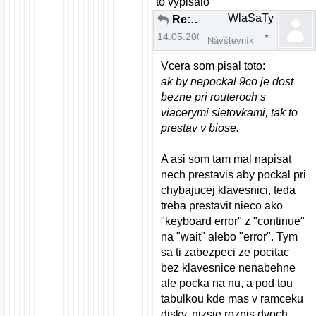
to vypisalo
WlaSaTy
Re: Zvuk a Mandriva 2008.0 pomoc
14.05.2008 | 14:10
Návštevník
Vcera som pisal toto:
ak by nepockal 9co je dost
bezne pri routeroch s
viacerymi sietovkami, tak to
prestav v biose.
A asi som tam mal napisat
nech prestavis aby pockal pri
chybajucej klavesnici, teda
treba prestavit nieco ako
"keyboard error" z "continue"
na "wait" alebo "error". Tym
sa ti zabezpeci ze pocitac
bez klavesnice nenabehne
ale pocka na nu, a pod tou
tabulkou kde mas v ramceku
disky, nizsie rozpis dvoch