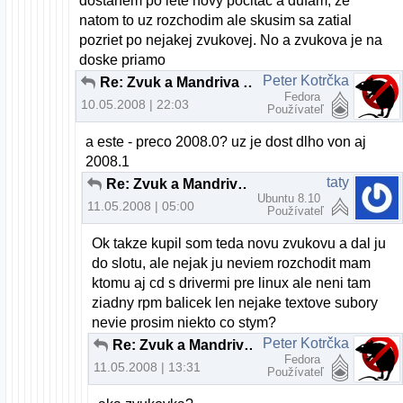
dostanem po lete novy pocitac a dufam, ze
natom to uz rozchodim ale skusim sa zatial
pozriet po nejakej zvukovej. No a zvukova je na
doske priamo
Peter Kotrčka
Re: Zvuk a Mandriva 2008.0 pomoc
Fedora
10.05.2008 | 22:03
Používateľ
a este - preco 2008.0? uz je dost dlho von aj
2008.1
taty
Re: Zvuk a Mandriva 2008.0 pomoc
Ubuntu 8.10
11.05.2008 | 05:00
Používateľ
Ok takze kupil som teda novu zvukovu a dal ju
do slotu, ale nejak ju neviem rozchodit mam
ktomu aj cd s drivermi pre linux ale neni tam
ziadny rpm balicek len nejake textove subory
nevie prosim niekto co stym?
Peter Kotrčka
Re: Zvuk a Mandriva 2008.0 pomoc
Fedora
11.05.2008 | 13:31
Používateľ