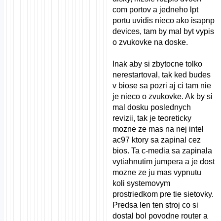
com portov a jedneho lpt
portu uvidis nieco ako isapnp
devices, tam by mal byt vypis
o zvukovke na doske.
Inak aby si zbytocne tolko
nerestartoval, tak ked budes
v biose sa pozri aj ci tam nie
je nieco o zvukovke. Ak by si
mal dosku poslednych
revizii, tak je teoreticky
mozne ze mas na nej intel
ac97 ktory sa zapinal cez
bios. Ta c-media sa zapinala
vytiahnutim jumpera a je dost
mozne ze ju mas vypnutu
koli systemovym
prostriedkom pre tie sietovky.
Predsa len ten stroj co si
dostal bol povodne router a