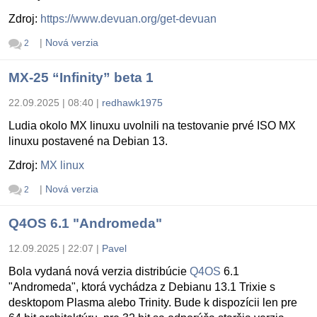
Zdroj:
https://www.devuan.org/get-devuan
|
Nová verzia
2
MX-25 “Infinity” beta 1
22.09.2025 | 08:40
|
redhawk1975
Ludia okolo MX linuxu uvolnili na testovanie prvé ISO MX
linuxu postavené na Debian 13.
Zdroj:
MX linux
|
Nová verzia
2
Q4OS 6.1 "Andromeda"
12.09.2025 | 22:07
|
Pavel
Bola vydaná nová verzia distribúcie
Q4OS
6.1
"Andromeda", ktorá vychádza z Debianu 13.1 Trixie s
desktopom Plasma alebo Trinity. Bude k dispozícii len pre