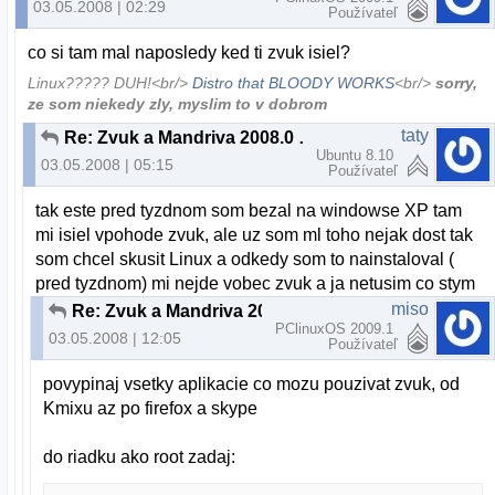
03.05.2008 | 02:29
Používateľ
co si tam mal naposledy ked ti zvuk isiel?
Linux????? DUH!<br/>
Distro that BLOODY WORKS
<br/>
sorry,
ze som niekedy zly, myslim to v dobrom
taty
Re: Zvuk a Mandriva 2008.0 pomoc
Ubuntu 8.10
03.05.2008 | 05:15
Používateľ
tak este pred tyzdnom som bezal na windowse XP tam
mi isiel vpohode zvuk, ale uz som ml toho nejak dost tak
som chcel skusit Linux a odkedy som to nainstaloval (
pred tyzdnom) mi nejde vobec zvuk a ja netusim co stym
miso
Re: Zvuk a Mandriva 2008.0 pomoc
PClinuxOS 2009.1
03.05.2008 | 12:05
Používateľ
povypinaj vsetky aplikacie co mozu pouzivat zvuk, od
Kmixu az po firefox a skype
do riadku ako root zadaj: