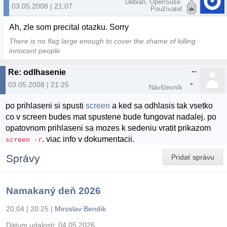
Debian, OpenSuse
03.05.2008 | 21:07
Používateľ
Ah, zle som precital otazku. Sorry
There is no flag large enough to cover the shame of killing
innocent people
--
Re: odlhasenie
03.05.2008 | 21:25
Návštevník
po prihlaseni si spusti
screen
a ked sa odhlasis tak vsetko
co v screen budes mat spustene bude fungovat nadalej. po
opatovnom prihlaseni sa mozes k sedeniu vratit prikazom
. viac info v dokumentacii.
screen -r
Správy
Pridať správu
Namakaný deň 2026
20.04 | 20:25
|
Miroslav Bendík
Dátum udalosti:
04.05.2026