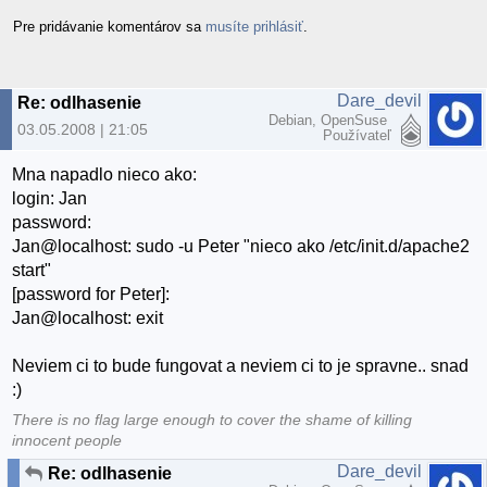
Pre pridávanie komentárov sa
musíte prihlásiť
.
Dare_devil
Re: odlhasenie
Debian, OpenSuse
03.05.2008 | 21:05
Používateľ
Mna napadlo nieco ako:
login: Jan
password:
Jan@localhost: sudo -u Peter "nieco ako /etc/init.d/apache2
start"
[password for Peter]:
Jan@localhost: exit
Neviem ci to bude fungovat a neviem ci to je spravne.. snad
:)
There is no flag large enough to cover the shame of killing
innocent people
Dare_devil
Re: odlhasenie