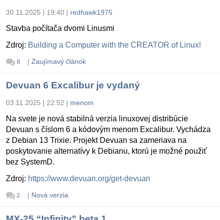
30.11.2025 | 19:40
|
redhawk1975
Stavba počítača dvomi Linusmi
Zdroj:
Building a Computer with the CREATOR of Linux!
|
Zaujímavý článok
8
Devuan 6 Excalibur je vydaný
03.11.2025 | 22:52
|
menom
Na svete je nová stabilná verzia linuxovej distribúcie
Devuan s číslom 6 a kódovým menom Excalibur. Vychádza
z Debian 13 Trixie. Projekt Devuan sa zameriava na
poskytovanie alternatívy k Debianu, ktorú je možné použiť
bez SystemD.
Zdroj:
https://www.devuan.org/get-devuan
|
Nová verzia
2
MX-25 “Infinity” beta 1