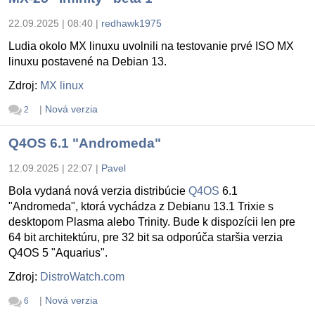
22.09.2025 | 08:40
|
redhawk1975
Ludia okolo MX linuxu uvolnili na testovanie prvé ISO MX
linuxu postavené na Debian 13.
Zdroj:
MX linux
|
Nová verzia
2
Q4OS 6.1 "Andromeda"
12.09.2025 | 22:07
|
Pavel
Bola vydaná nová verzia distribúcie
Q4OS
6.1
"Andromeda", ktorá vychádza z Debianu 13.1 Trixie s
desktopom Plasma alebo Trinity. Bude k dispozícii len pre
64 bit architektúru, pre 32 bit sa odporúča staršia verzia
Q4OS 5 "Aquarius".
Zdroj:
DistroWatch.com
|
Nová verzia
6