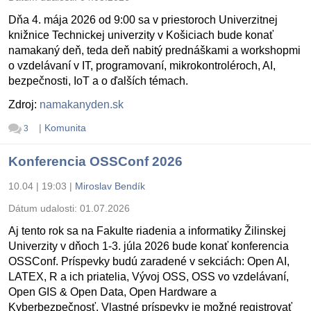
Dňa 4. mája 2026 od 9:00 sa v priestoroch Univerzitnej
knižnice Technickej univerzity v Košiciach bude konať
namakaný deň, teda deň nabitý prednáškami a workshopmi
o vzdelávaní v IT, programovaní, mikrokontroléroch, AI,
bezpečnosti, IoT a o ďalších témach.
Zdroj:
namakanyden.sk
|
Komunita
3
Konferencia OSSConf 2026
10.04 | 19:03
|
Miroslav Bendík
Dátum udalosti:
01.07.2026
Aj tento rok sa na Fakulte riadenia a informatiky Žilinskej
Univerzity v dňoch 1-3. júla 2026 bude konať konferencia
OSSConf. Príspevky budú zaradené v sekciách: Open AI,
LATEX, R a ich priatelia, Vývoj OSS, OSS vo vzdelávaní,
Open GIS & Open Data, Open Hardware a
Kyberbezpečnosť. Vlastné príspevky je možné registrovať