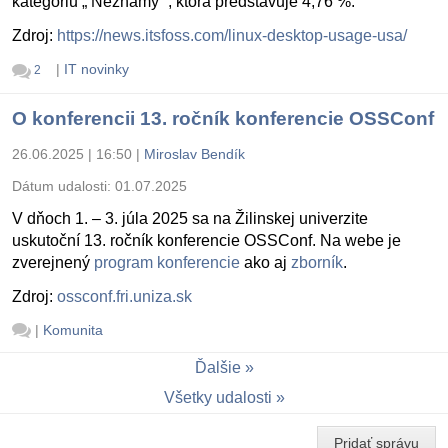
kategóriu „ Neznámy “, ktorá predstavuje 4,76 %.
Zdroj:
https://news.itsfoss.com/linux-desktop-usage-usa/
|
IT novinky
2
O konferencii 13. ročník konferencie OSSConf
26.06.2025 | 16:50
|
Miroslav Bendík
Dátum udalosti:
01.07.2025
V dňoch 1. – 3. júla 2025 sa na Žilinskej univerzite
uskutoční 13. ročník konferencie OSSConf. Na webe je
zverejnený
program konferencie
ako aj
zborník
.
Zdroj:
ossconf.fri.uniza.sk
|
Komunita
Ďalšie
Všetky udalosti
Pridať správu