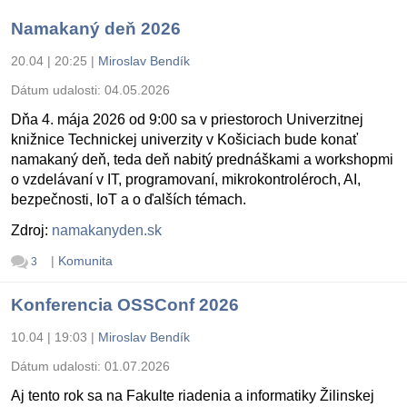
Namakaný deň 2026
20.04 | 20:25
|
Miroslav Bendík
Dátum udalosti:
04.05.2026
Dňa 4. mája 2026 od 9:00 sa v priestoroch Univerzitnej
knižnice Technickej univerzity v Košiciach bude konať
namakaný deň, teda deň nabitý prednáškami a workshopmi
o vzdelávaní v IT, programovaní, mikrokontroléroch, AI,
bezpečnosti, IoT a o ďalších témach.
Zdroj:
namakanyden.sk
|
Komunita
3
Konferencia OSSConf 2026
10.04 | 19:03
|
Miroslav Bendík
Dátum udalosti:
01.07.2026
Aj tento rok sa na Fakulte riadenia a informatiky Žilinskej