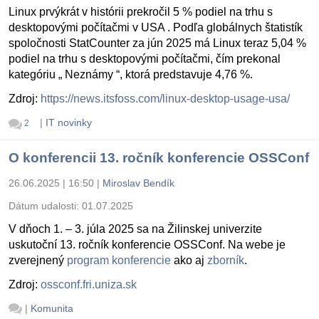
Linux prvýkrát v histórii prekročil 5 % podiel na trhu s
desktopovými počítačmi v USA . Podľa globálnych štatistík
spoločnosti StatCounter za jún 2025 má Linux teraz 5,04 %
podiel na trhu s desktopovými počítačmi, čím prekonal
kategóriu „ Neznámy “, ktorá predstavuje 4,76 %.
Zdroj:
https://news.itsfoss.com/linux-desktop-usage-usa/
|
IT novinky
2
O konferencii 13. ročník konferencie OSSConf
26.06.2025 | 16:50
|
Miroslav Bendík
Dátum udalosti:
01.07.2025
V dňoch 1. – 3. júla 2025 sa na Žilinskej univerzite
uskutoční 13. ročník konferencie OSSConf. Na webe je
zverejnený
program konferencie
ako aj
zborník
.
Zdroj:
ossconf.fri.uniza.sk
|
Komunita