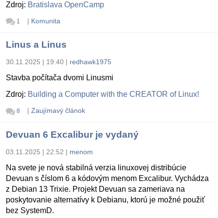
Zdroj:
Bratislava OpenCamp
|
Komunita
1
Linus a Linus
30.11.2025 | 19:40
|
redhawk1975
Stavba počítača dvomi Linusmi
Zdroj:
Building a Computer with the CREATOR of Linux!
|
Zaujímavý článok
8
Devuan 6 Excalibur je vydaný
03.11.2025 | 22:52
|
menom
Na svete je nová stabilná verzia linuxovej distribúcie
Devuan s číslom 6 a kódovým menom Excalibur. Vychádza
z Debian 13 Trixie. Projekt Devuan sa zameriava na
poskytovanie alternatívy k Debianu, ktorú je možné použiť
bez SystemD.