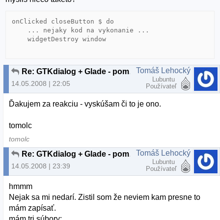
onClicked closeButton $ do

    ... nejaky kod na vykonanie ...

    widgetDestroy window

Tomáš Lehocký
Re: GTKdialog + Glade - pomoc s drobnostou
Lubuntu
14.05.2008 | 22:05
Používateľ
Ďakujem za reakciu - vyskúšam či to je ono.
tomolc
tomolc
Tomáš Lehocký
Re: GTKdialog + Glade - pomoc s drobnostou
Lubuntu
14.05.2008 | 23:39
Používateľ
hmmm
Nejak sa mi nedarí. Zistil som že neviem kam presne to
mám zapísať.
mám tri súbory: