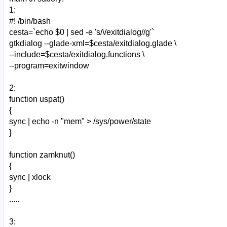
1:
#! /bin/bash
cesta=`echo $0 | sed -e 's/\/exitdialog//g'`
gtkdialog --glade-xml=$cesta/exitdialog.glade \
--include=$cesta/exitdialog.functions \
--program=exitwindow
2:
function uspat()
{
sync | echo -n "mem" > /sys/power/state
}
function zamknut()
{
sync | xlock
}
.....
3: