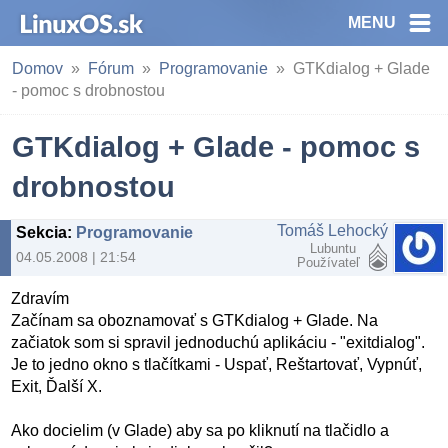
MENU
Domov
Fórum
Programovanie
GTKdialog + Glade
- pomoc s drobnostou
GTKdialog + Glade - pomoc s
drobnostou
Tomáš Lehocký
Sekcia
:
Programovanie
Lubuntu
04.05.2008 | 21:54
Používateľ
Zdravím
Začínam sa oboznamovať s GTKdialog + Glade. Na
začiatok som si spravil jednoduchú aplikáciu - "exitdialog".
Je to jedno okno s tlačítkami - Uspať, Reštartovať, Vypnúť,
Exit, Ďalší X.
Ako docielim (v Glade) aby sa po kliknutí na tlačidlo a