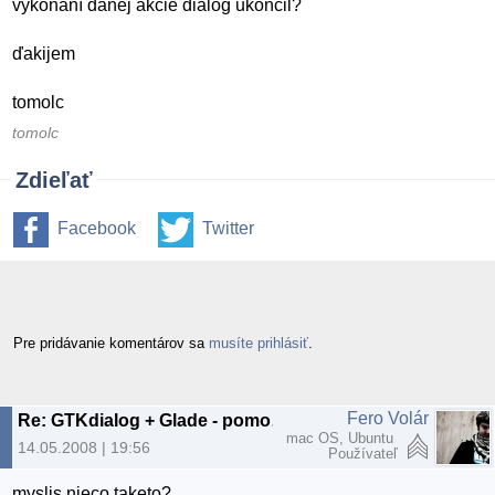
vykonaní danej akcie dialog ukončil?
ďakijem
tomolc
tomolc
Zdieľať
Facebook
Twitter
Pre pridávanie komentárov sa
musíte prihlásiť
.
Fero Volár
Re: GTKdialog + Glade - pomoc s drobnostou
mac OS, Ubuntu
14.05.2008 | 19:56
Používateľ
myslis nieco taketo?