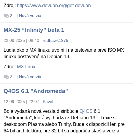
Zdroj:
https://www.devuan.org/get-devuan
|
Nová verzia
2
MX-25 “Infinity” beta 1
22.09.2025 | 08:40
|
redhawk1975
Ludia okolo MX linuxu uvolnili na testovanie prvé ISO MX
linuxu postavené na Debian 13.
Zdroj:
MX linux
|
Nová verzia
2
Q4OS 6.1 "Andromeda"
12.09.2025 | 22:07
|
Pavel
Bola vydaná nová verzia distribúcie
Q4OS
6.1
"Andromeda", ktorá vychádza z Debianu 13.1 Trixie s
desktopom Plasma alebo Trinity. Bude k dispozícii len pre
64 bit architektúru, pre 32 bit sa odporúča staršia verzia