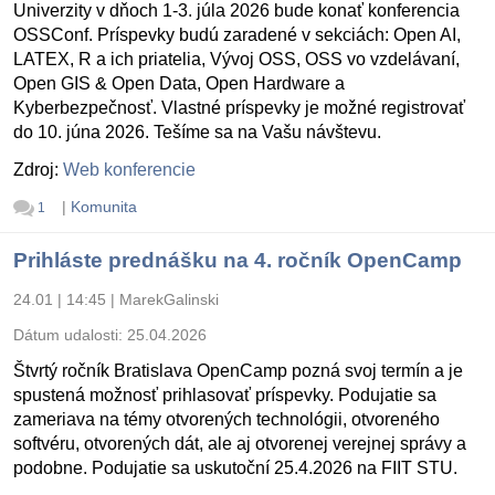
Univerzity v dňoch 1-3. júla 2026 bude konať konferencia
OSSConf. Príspevky budú zaradené v sekciách: Open AI,
LATEX, R a ich priatelia, Vývoj OSS, OSS vo vzdelávaní,
Open GIS & Open Data, Open Hardware a
Kyberbezpečnosť. Vlastné príspevky je možné registrovať
do 10. júna 2026. Tešíme sa na Vašu návštevu.
Zdroj:
Web konferencie
|
Komunita
1
Prihláste prednášku na 4. ročník OpenCamp
24.01 | 14:45
|
MarekGalinski
Dátum udalosti:
25.04.2026
Štvrtý ročník Bratislava OpenCamp pozná svoj termín a je
spustená možnosť prihlasovať príspevky. Podujatie sa
zameriava na témy otvorených technológii, otvoreného
softvéru, otvorených dát, ale aj otvorenej verejnej správy a
podobne. Podujatie sa uskutoční 25.4.2026 na FIIT STU.