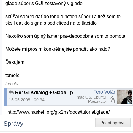
glade súbor s GUI zostavený v glade:
skúšal som to dať do toho function súboru a tiež som to
sksil dať do signals pod cliced na to tlačidlo
Nakolko som úplný lamer pravdepodobne som to pomotal.
Môžete mi prosím konkrétnejšie poradiť ako nato?
Ďakujem
tomolc
tomolc
Fero Volár
Re: GTKdialog + Glade - pomoc s drobnostou
mac OS, Ubuntu
15.05.2008 | 00:34
Používateľ
http://www.haskell.org/gtk2hs/docs/tutorial/glade/
Správy
Pridať správu