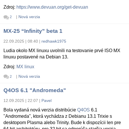
Zdroj:
https://www.devuan.org/get-devuan
|
Nová verzia
2
MX-25 “Infinity” beta 1
22.09.2025 | 08:40
|
redhawk1975
Ludia okolo MX linuxu uvolnili na testovanie prvé ISO MX
linuxu postavené na Debian 13.
Zdroj:
MX linux
|
Nová verzia
2
Q4OS 6.1 "Andromeda"
12.09.2025 | 22:07
|
Pavel
Bola vydaná nová verzia distribúcie
Q4OS
6.1
"Andromeda", ktorá vychádza z Debianu 13.1 Trixie s
desktopom Plasma alebo Trinity. Bude k dispozícii len pre
64 bit architektúru, pre 32 bit sa odporúča staršia verzia