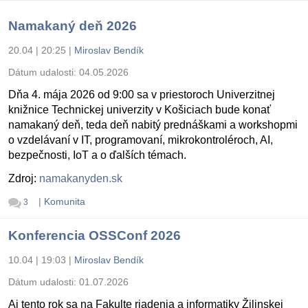
Namakaný deň 2026
20.04 | 20:25
|
Miroslav Bendík
Dátum udalosti:
04.05.2026
Dňa 4. mája 2026 od 9:00 sa v priestoroch Univerzitnej
knižnice Technickej univerzity v Košiciach bude konať
namakaný deň, teda deň nabitý prednáškami a workshopmi
o vzdelávaní v IT, programovaní, mikrokontroléroch, AI,
bezpečnosti, IoT a o ďalších témach.
Zdroj:
namakanyden.sk
|
Komunita
3
Konferencia OSSConf 2026
10.04 | 19:03
|
Miroslav Bendík
Dátum udalosti:
01.07.2026
Aj tento rok sa na Fakulte riadenia a informatiky Žilinskej