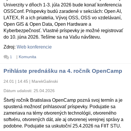
Univerzity v dňoch 1-3. júla 2026 bude konať konferencia
OSSConf. Príspevky budú zaradené v sekciách: Open AI,
LATEX, R a ich priatelia, Vývoj OSS, OSS vo vzdelávaní,
Open GIS & Open Data, Open Hardware a
Kyberbezpečnosť. Vlastné príspevky je možné registrovať
do 10. júna 2026. Tešíme sa na Vašu návštevu.
Zdroj:
Web konferencie
|
Komunita
1
Prihláste prednášku na 4. ročník OpenCamp
24.01 | 14:45
|
MarekGalinski
Dátum udalosti:
25.04.2026
Štvrtý ročník Bratislava OpenCamp pozná svoj termín a je
spustená možnosť prihlasovať príspevky. Podujatie sa
zameriava na témy otvorených technológii, otvoreného
softvéru, otvorených dát, ale aj otvorenej verejnej správy a
podobne. Podujatie sa uskutoční 25.4.2026 na FIIT STU.