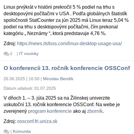
Linux prvýkrát v histórii prekročil 5 % podiel na trhu s
desktopovými počítačmi v USA . Podľa globálnych štatistík
spoločnosti StatCounter za jún 2025 má Linux teraz 5,04 %
podiel na trhu s desktopovými počítačmi, čím prekonal
kategóriu „ Neznámy “, ktorá predstavuje 4,76 %.
Zdroj:
https://news.itsfoss.com/linux-desktop-usage-usa/
|
IT novinky
2
O konferencii 13. ročník konferencie OSSConf
26.06.2025 | 16:50
|
Miroslav Bendík
Dátum udalosti:
01.07.2025
V dňoch 1. – 3. júla 2025 sa na Žilinskej univerzite
uskutoční 13. ročník konferencie OSSConf. Na webe je
zverejnený
program konferencie
ako aj
zborník
.
Zdroj:
ossconf.fri.uniza.sk
|
Komunita