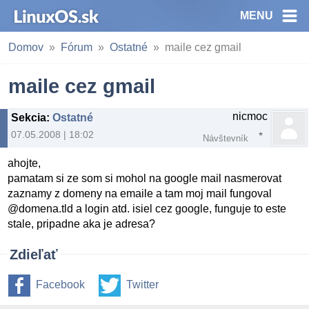
MENU
Domov
Fórum
Ostatné
maile cez gmail
maile cez gmail
nicmoc
Sekcia
:
Ostatné
07.05.2008 | 18:02
Návštevník
ahojte,
pamatam si ze som si mohol na google mail nasmerovat
zaznamy z domeny na emaile a tam moj mail fungoval
@domena.tld a login atd. isiel cez google, funguje to este
stale, pripadne aka je adresa?
Zdieľať
Facebook
Twitter