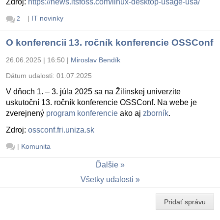
Zdroj:
https://news.itsfoss.com/linux-desktop-usage-usa/
|
IT novinky
2
O konferencii 13. ročník konferencie OSSConf
26.06.2025 | 16:50
|
Miroslav Bendík
Dátum udalosti:
01.07.2025
V dňoch 1. – 3. júla 2025 sa na Žilinskej univerzite
uskutoční 13. ročník konferencie OSSConf. Na webe je
zverejnený
program konferencie
ako aj
zborník
.
Zdroj:
ossconf.fri.uniza.sk
|
Komunita
Ďalšie
Všetky udalosti
Pridať správu