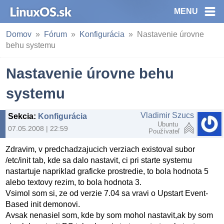
MENU
Domov
Fórum
Konfigurácia
Nastavenie úrovne
behu systemu
Nastavenie úrovne behu
systemu
Vladimir Szucs
Sekcia
:
Konfigurácia
Ubuntu
07.05.2008 | 22:59
Používateľ
Zdravim, v predchadzajucich verziach existoval subor
/etc/init tab, kde sa dalo nastavit, ci pri starte systemu
nastartuje napriklad graficke prostredie, to bola hodnota 5
alebo textovy rezim, to bola hodnota 3.
Vsimol som si, ze od verzie 7.04 sa vravi o Upstart Event-
Based init demonovi.
Avsak nenasiel som, kde by som mohol nastavit,ak by som