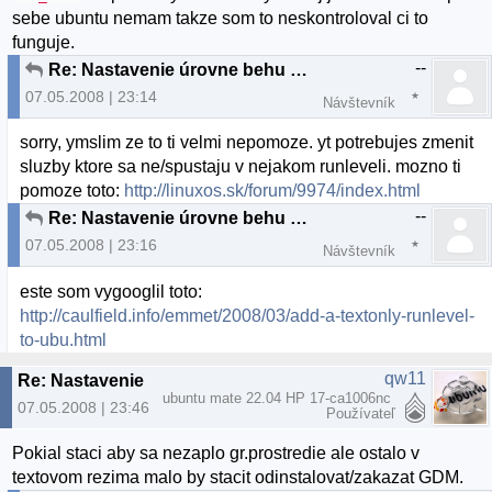
sebe ubuntu nemam takze som to neskontroloval ci to
funguje.
--
Re: Nastavenie úrovne behu systemu
07.05.2008 | 23:14
Návštevník
sorry, ymslim ze to ti velmi nepomoze. yt potrebujes zmenit
sluzby ktore sa ne/spustaju v nejakom runleveli. mozno ti
pomoze toto:
http://linuxos.sk/forum/9974/index.html
--
Re: Nastavenie úrovne behu systemu
07.05.2008 | 23:16
Návštevník
este som vygooglil toto:
http://caulfield.info/emmet/2008/03/add-a-textonly-runlevel-
to-ubu.html
qw11
Re: Nastavenie úrovne behu systemu
ubuntu mate 22.04 HP 17-ca1006nc
07.05.2008 | 23:46
Používateľ
Pokial staci aby sa nezaplo gr.prostredie ale ostalo v
textovom rezima malo by stacit odinstalovat/zakazat GDM.