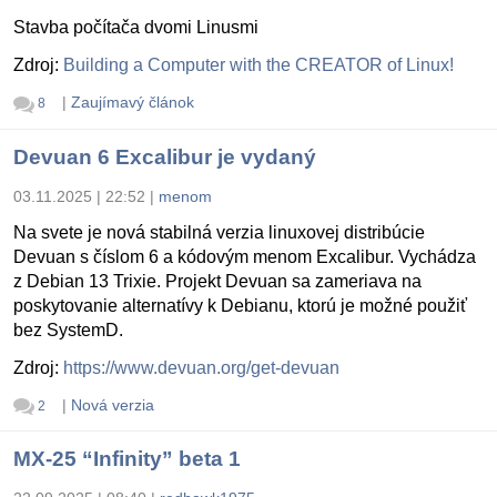
Stavba počítača dvomi Linusmi
Zdroj:
Building a Computer with the CREATOR of Linux!
|
Zaujímavý článok
8
Devuan 6 Excalibur je vydaný
03.11.2025 | 22:52
|
menom
Na svete je nová stabilná verzia linuxovej distribúcie
Devuan s číslom 6 a kódovým menom Excalibur. Vychádza
z Debian 13 Trixie. Projekt Devuan sa zameriava na
poskytovanie alternatívy k Debianu, ktorú je možné použiť
bez SystemD.
Zdroj:
https://www.devuan.org/get-devuan
|
Nová verzia
2
MX-25 “Infinity” beta 1