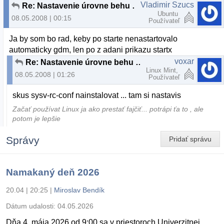
Vladimir Szucs
Re: Nastavenie úrovne behu systemu
Ubuntu
08.05.2008 | 00:15
Používateľ
Ja by som bo rad, keby po starte nenastartovalo
automaticky gdm, len po z adani prikazu startx
voxar
Re: Nastavenie úrovne behu systemu
Linux Mint,
08.05.2008 | 01:26
Používateľ
skus sysv-rc-conf nainstalovat ... tam si nastavis
Začať používat Linux ja ako prestať fajčiť... potrápi ťa to , ale
potom je lepšie
Správy
Pridať správu
Namakaný deň 2026
20.04 | 20:25
|
Miroslav Bendík
Dátum udalosti:
04.05.2026
Dňa 4. mája 2026 od 9:00 sa v priestoroch Univerzitnej