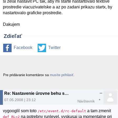
si zelal nastavit PC tak, aby mi starte nastartovalo textove
prostredie viacuzivatelske a az po zadani prikazu startx, by
nastartovalo graficke prostredie.
Dakujem
Zdieľať
Facebook
Twitter
Pre pridávanie komentárov sa
musíte prihlásiť
.
--
Re: Nastavenie úrovne behu systemu
07.05.2008 | 23:12
Návštevník
vygooglil som toto
a tam zmenit
/etc/event.d/rc-default
na potrebny runlevel. vyskusaj ja momentalne pri
def_RL=2