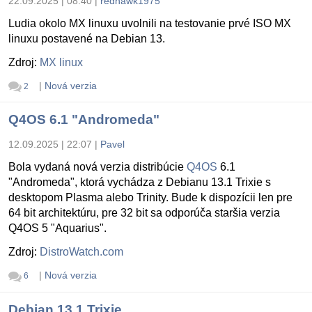
22.09.2025 | 08:40
|
redhawk1975
Ludia okolo MX linuxu uvolnili na testovanie prvé ISO MX
linuxu postavené na Debian 13.
Zdroj:
MX linux
|
Nová verzia
2
Q4OS 6.1 "Andromeda"
12.09.2025 | 22:07
|
Pavel
Bola vydaná nová verzia distribúcie
Q4OS
6.1
"Andromeda", ktorá vychádza z Debianu 13.1 Trixie s
desktopom Plasma alebo Trinity. Bude k dispozícii len pre
64 bit architektúru, pre 32 bit sa odporúča staršia verzia
Q4OS 5 "Aquarius".
Zdroj:
DistroWatch.com
|
Nová verzia
6
Debian 13.1 Trixie