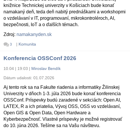
knižnice Technickej univerzity v Košiciach bude konať
namakaný deň, teda deň nabitý prednáškami a workshopmi
o vzdelávaní v IT, programovaní, mikrokontroléroch, AI,
bezpečnosti, IoT a o ďalších témach.
Zdroj:
namakanyden.sk
|
Komunita
3
Konferencia OSSConf 2026
10.04 | 19:03
|
Miroslav Bendík
Dátum udalosti:
01.07.2026
Aj tento rok sa na Fakulte riadenia a informatiky Žilinskej
Univerzity v dňoch 1-3. júla 2026 bude konať konferencia
OSSConf. Príspevky budú zaradené v sekciách: Open AI,
LATEX, R a ich priatelia, Vývoj OSS, OSS vo vzdelávaní,
Open GIS & Open Data, Open Hardware a
Kyberbezpečnosť. Vlastné príspevky je možné registrovať
do 10. júna 2026. Tešíme sa na Vašu návštevu.