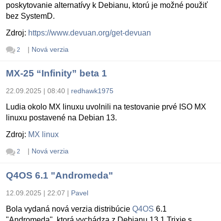
poskytovanie alternatívy k Debianu, ktorú je možné použiť
bez SystemD.
Zdroj:
https://www.devuan.org/get-devuan
|
Nová verzia
2
MX-25 “Infinity” beta 1
22.09.2025 | 08:40
|
redhawk1975
Ludia okolo MX linuxu uvolnili na testovanie prvé ISO MX
linuxu postavené na Debian 13.
Zdroj:
MX linux
|
Nová verzia
2
Q4OS 6.1 "Andromeda"
12.09.2025 | 22:07
|
Pavel
Bola vydaná nová verzia distribúcie
Q4OS
6.1
"Andromeda", ktorá vychádza z Debianu 13.1 Trixie s