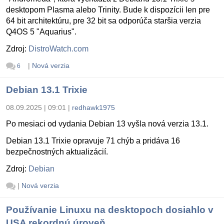
desktopom Plasma alebo Trinity. Bude k dispozícii len pre
64 bit architektúru, pre 32 bit sa odporúča staršia verzia
Q4OS 5 "Aquarius".
Zdroj:
DistroWatch.com
|
Nová verzia
6
Debian 13.1 Trixie
08.09.2025 | 09:01
|
redhawk1975
Po mesiaci od vydania Debian 13 vyšla nová verzia 13.1.
Debian 13.1 Trixie opravuje 71 chýb a pridáva 16
bezpečnostných aktualizácií.
Zdroj:
Debian
|
Nová verzia
Používanie Linuxu na desktopoch dosiahlo v
USA rekordnú úroveň.