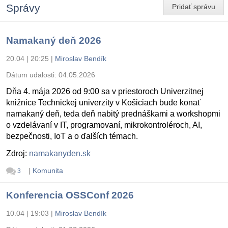
Správy
Pridať správu
Namakaný deň 2026
20.04 | 20:25
|
Miroslav Bendík
Dátum udalosti:
04.05.2026
Dňa 4. mája 2026 od 9:00 sa v priestoroch Univerzitnej
knižnice Technickej univerzity v Košiciach bude konať
namakaný deň, teda deň nabitý prednáškami a workshopmi
o vzdelávaní v IT, programovaní, mikrokontroléroch, AI,
bezpečnosti, IoT a o ďalších témach.
Zdroj:
namakanyden.sk
|
Komunita
3
Konferencia OSSConf 2026
10.04 | 19:03
|
Miroslav Bendík