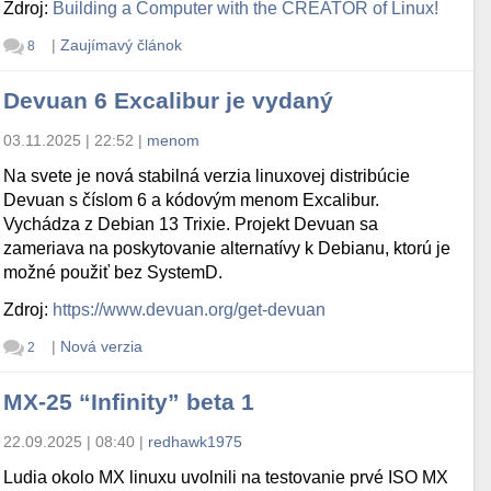
Zdroj:
Building a Computer with the CREATOR of Linux!
|
Zaujímavý článok
8
Devuan 6 Excalibur je vydaný
03.11.2025 | 22:52
|
menom
Na svete je nová stabilná verzia linuxovej distribúcie
Devuan s číslom 6 a kódovým menom Excalibur.
Vychádza z Debian 13 Trixie. Projekt Devuan sa
zameriava na poskytovanie alternatívy k Debianu, ktorú je
možné použiť bez SystemD.
Zdroj:
https://www.devuan.org/get-devuan
|
Nová verzia
2
MX-25 “Infinity” beta 1
22.09.2025 | 08:40
|
redhawk1975
Ludia okolo MX linuxu uvolnili na testovanie prvé ISO MX