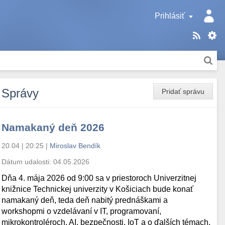
Prihlásiť
Správy
Pridať správu
Namakaný deň 2026
20.04 | 20:25
|
Miroslav Bendík
Dátum udalosti:
04.05.2026
Dňa 4. mája 2026 od 9:00 sa v priestoroch Univerzitnej
knižnice Technickej univerzity v Košiciach bude konať
namakaný deň, teda deň nabitý prednáškami a
workshopmi o vzdelávaní v IT, programovaní,
mikrokontroléroch, AI, bezpečnosti, IoT a o ďalších témach.