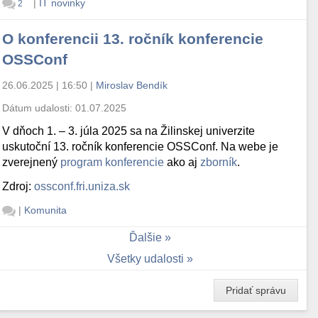
|
IT novinky
2
O konferencii 13. ročník konferencie
OSSConf
26.06.2025 | 16:50
|
Miroslav Bendík
Dátum udalosti:
01.07.2025
V dňoch 1. – 3. júla 2025 sa na Žilinskej univerzite
uskutoční 13. ročník konferencie OSSConf. Na webe je
zverejnený
program konferencie
ako aj
zborník
.
Zdroj:
ossconf.fri.uniza.sk
|
Komunita
Ďalšie
Všetky udalosti
Pridať správu