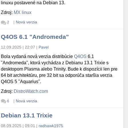
linuxu postavené na Debian 13.
Zdroj:
MX linux
|
Nová verzia
2
Q4OS 6.1 "Andromeda"
12.09.2025 | 22:07
|
Pavel
Bola vydaná nová verzia distribúcie
Q4OS
6.1
"Andromeda", ktorá vychádza z Debianu 13.1 Trixie s
desktopom Plasma alebo Trinity. Bude k dispozícii len pre
64 bit architektúru, pre 32 bit sa odporúča staršia verzia
Q4OS 5 "Aquarius".
Zdroj:
DistroWatch.com
|
Nová verzia
6
Debian 13.1 Trixie
08.09.2025 | 09:01
|
redhawk1975