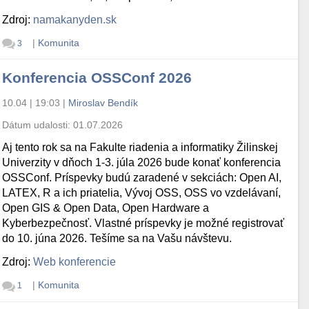
Zdroj:
namakanyden.sk
|
Komunita
3
Konferencia OSSConf 2026
10.04 | 19:03
|
Miroslav Bendík
Dátum udalosti:
01.07.2026
Aj tento rok sa na Fakulte riadenia a informatiky Žilinskej
Univerzity v dňoch 1-3. júla 2026 bude konať konferencia
OSSConf. Príspevky budú zaradené v sekciách: Open AI,
LATEX, R a ich priatelia, Vývoj OSS, OSS vo vzdelávaní,
Open GIS & Open Data, Open Hardware a
Kyberbezpečnosť. Vlastné príspevky je možné registrovať
do 10. júna 2026. Tešíme sa na Vašu návštevu.
Zdroj:
Web konferencie
|
Komunita
1