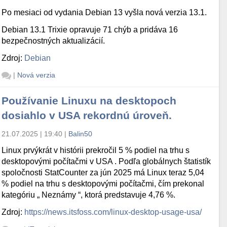
Po mesiaci od vydania Debian 13 vyšla nová verzia 13.1.
Debian 13.1 Trixie opravuje 71 chýb a pridáva 16
bezpečnostných aktualizácií.
Zdroj:
Debian
|
Nová verzia
Používanie Linuxu na desktopoch
dosiahlo v USA rekordnú úroveň.
21.07.2025 | 19:40
|
Balin50
Linux prvýkrát v histórii prekročil 5 % podiel na trhu s
desktopovými počítačmi v USA . Podľa globálnych štatistík
spoločnosti StatCounter za jún 2025 má Linux teraz 5,04
% podiel na trhu s desktopovými počítačmi, čím prekonal
kategóriu „ Neznámy “, ktorá predstavuje 4,76 %.
Zdroj:
https://news.itsfoss.com/linux-desktop-usage-usa/