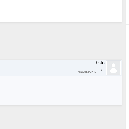
hslo
Návštevník