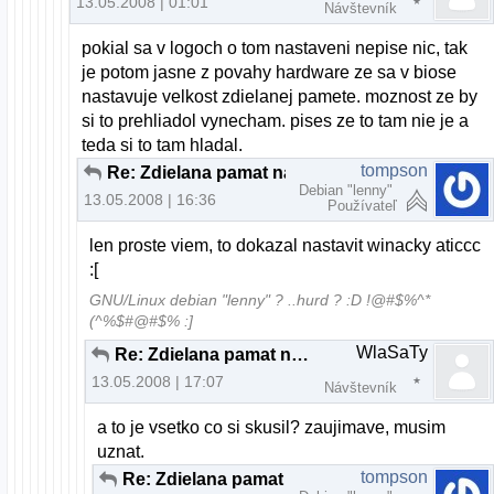
13.05.2008 | 01:01
Návštevník
pokial sa v logoch o tom nastaveni nepise nic, tak
je potom jasne z povahy hardware ze sa v biose
nastavuje velkost zdielanej pamete. moznost ze by
si to prehliadol vynecham. pises ze to tam nie je a
teda si to tam hladal.
tompson
Re: Zdielana pamat na gk. ati
Debian "lenny"
13.05.2008 | 16:36
Používateľ
len proste viem, to dokazal nastavit winacky aticcc
:[
GNU/Linux debian "lenny" ? ..hurd ? :D !@#$%^*
(^%$#@#$% :]
WlaSaTy
Re: Zdielana pamat na gk. ati
13.05.2008 | 17:07
Návštevník
a to je vsetko co si skusil? zaujimave, musim
uznat.
tompson
Re: Zdielana pamat na gk. ati