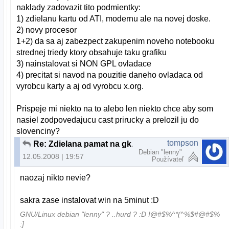
naklady zadovazit tito podmientky:
1) zdielanu kartu od ATI, modernu ale na novej doske.
2) novy procesor
1+2) da sa aj zabezpect zakupenim noveho notebooku
strednej triedy ktory obsahuje taku grafiku
3) nainstalovat si NON GPL ovladace
4) precitat si navod na pouzitie daneho ovladaca od
vyrobcu karty a aj od vyrobcu x.org.
Prispeje mi niekto na to alebo len niekto chce aby som
nasiel zodpovedajucu cast prirucky a prelozil ju do
slovenciny?
tompson
Re: Zdielana pamat na gk. ati
Debian "lenny"
12.05.2008 | 19:57
Používateľ
naozaj nikto nevie?
sakra zase instalovat win na 5minut :D
GNU/Linux debian "lenny" ? ..hurd ? :D !@#$%^*(^%$#@#$%
:]