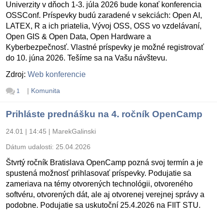
Univerzity v dňoch 1-3. júla 2026 bude konať konferencia
OSSConf. Príspevky budú zaradené v sekciách: Open AI,
LATEX, R a ich priatelia, Vývoj OSS, OSS vo vzdelávaní,
Open GIS & Open Data, Open Hardware a
Kyberbezpečnosť. Vlastné príspevky je možné registrovať
do 10. júna 2026. Tešíme sa na Vašu návštevu.
Zdroj:
Web konferencie
|
Komunita
1
Prihláste prednášku na 4. ročník OpenCamp
24.01 | 14:45
|
MarekGalinski
Dátum udalosti:
25.04.2026
Štvrtý ročník Bratislava OpenCamp pozná svoj termín a je
spustená možnosť prihlasovať príspevky. Podujatie sa
zameriava na témy otvorených technológii, otvoreného
softvéru, otvorených dát, ale aj otvorenej verejnej správy a
podobne. Podujatie sa uskutoční 25.4.2026 na FIIT STU.