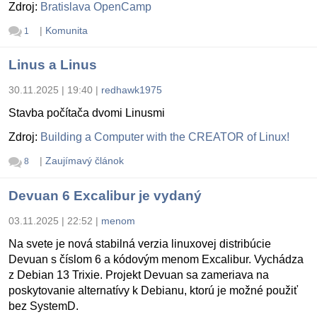
Zdroj:
Bratislava OpenCamp
|
Komunita
1
Linus a Linus
30.11.2025 | 19:40
|
redhawk1975
Stavba počítača dvomi Linusmi
Zdroj:
Building a Computer with the CREATOR of Linux!
|
Zaujímavý článok
8
Devuan 6 Excalibur je vydaný
03.11.2025 | 22:52
|
menom
Na svete je nová stabilná verzia linuxovej distribúcie
Devuan s číslom 6 a kódovým menom Excalibur. Vychádza
z Debian 13 Trixie. Projekt Devuan sa zameriava na
poskytovanie alternatívy k Debianu, ktorú je možné použiť
bez SystemD.