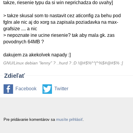
takze, riesenie typu da si win neprichadza do uvahy]
> takze skusal som to nastavit cez aticonfig za behu pod
fglrx ale nic aj do xorg sa zapisala poziadavka na max-
grafsize .... a nic
> nepoznate ine ucine riesenie? tak aby mala gk. zas
povodnych 64MB ?
dakujem za akekolvek napady :]
GNU/Linux debian "lenny" ? ..hurd ? :D !@#$%^*(^%$#@#$% :]
Zdieľať
Facebook
Twitter
Pre pridávanie komentárov sa
musíte prihlásiť
.