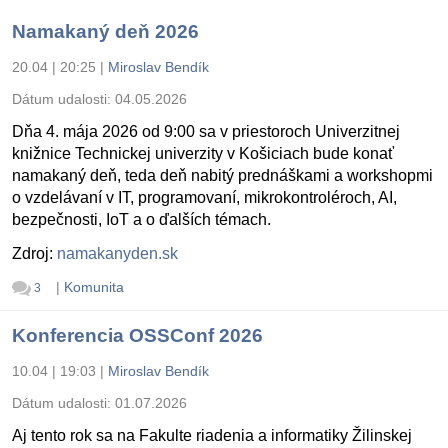
Namakaný deň 2026
20.04 | 20:25
|
Miroslav Bendík
Dátum udalosti:
04.05.2026
Dňa 4. mája 2026 od 9:00 sa v priestoroch Univerzitnej
knižnice Technickej univerzity v Košiciach bude konať
namakaný deň, teda deň nabitý prednáškami a workshopmi
o vzdelávaní v IT, programovaní, mikrokontroléroch, AI,
bezpečnosti, IoT a o ďalších témach.
Zdroj:
namakanyden.sk
|
Komunita
3
Konferencia OSSConf 2026
10.04 | 19:03
|
Miroslav Bendík
Dátum udalosti:
01.07.2026
Aj tento rok sa na Fakulte riadenia a informatiky Žilinskej