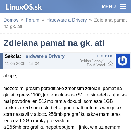
MENU
Domov
Fórum
Hardware a Drivery
Zdielana pamat
na gk. ati
Zdielana pamat na gk. ati
tompson
Sekcia
:
Hardware a Drivery
Debian "lenny"
11.05.2008 | 15:04
Používateľ
ahojte,
mozete mi prosim poradit ako zmensim zdielani pamat na
gk. ati xpress1100, [notebook asus x51r, distro-debian]notas
mal povodne len 512mb ram a dokupil som este 1GB
ramku, a ked som este behal pod dualbootom s winxp tak
som nastavil v aticcc, 256mb pre grafiku takze mam teraz
len cez 1.2Gb ramky pre system...
a 256mb pre grafiku nepotrebujem... [info, win uz nemam