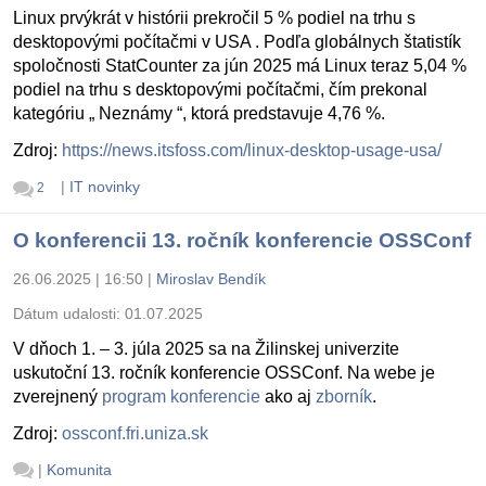
Linux prvýkrát v histórii prekročil 5 % podiel na trhu s
desktopovými počítačmi v USA . Podľa globálnych štatistík
spoločnosti StatCounter za jún 2025 má Linux teraz 5,04 %
podiel na trhu s desktopovými počítačmi, čím prekonal
kategóriu „ Neznámy “, ktorá predstavuje 4,76 %.
Zdroj:
https://news.itsfoss.com/linux-desktop-usage-usa/
|
IT novinky
2
O konferencii 13. ročník konferencie OSSConf
26.06.2025 | 16:50
|
Miroslav Bendík
Dátum udalosti:
01.07.2025
V dňoch 1. – 3. júla 2025 sa na Žilinskej univerzite
uskutoční 13. ročník konferencie OSSConf. Na webe je
zverejnený
program konferencie
ako aj
zborník
.
Zdroj:
ossconf.fri.uniza.sk
|
Komunita