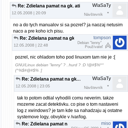
WlaSaTy
Re: Zdielana pamat na gk. ati
12.05.2008 | 20:09
Návštevník
no a do tych manualov si sa pozrel? ja naozaj netusim
naco a pre koho ich pisu.
tompson
Re: Zdielana pamat na gk. ati
Debian "lenny"
12.05.2008 | 22:48
Používateľ
pozrel, nic ohladom toho pod linuxom tam nie je :[
GNU/Linux debian "lenny" ? ..hurd ? :D !@#$%^*
(^%$#@#$% :]
WlaSaTy
Re: Zdielana pamat na gk. ati
12.05.2008 | 23:05
Návštevník
tak to potom odtial vyhodili comu neverim. takze
mozeme zacat detektivku. co pise o tom nastaveni
log z xwindows? je tam kde sa nahadzaju aj ostatne
systemove logy, obvykle v /var/log.
miso
Re: Zdielana pamat na gk. ati