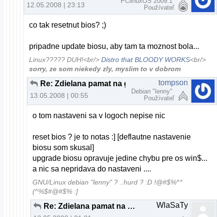
PClinuxOS 2009.1
12.05.2008 | 23:13
Používateľ
co tak resetnut bios? ;)
pripadne update biosu, aby tam ta moznost bola...
Linux????? DUH!<br/>
Distro that BLOODY WORKS
<br/>
sorry, ze som niekedy zly, myslim to v dobrom
tompson
Re: Zdielana pamat na gk. ati
Debian "lenny"
13.05.2008 | 00:55
Používateľ
o tom nastaveni sa v logoch nepise nic
reset bios ? je to notas :] [deflautne nastavenie
biosu som skusal]
upgrade biosu opravuje jedine chybu pre os win$...
a nic sa nepridava do nastaveni ....
GNU/Linux debian "lenny" ? ..hurd ? :D !@#$%^*
(^%$#@#$% :]
WlaSaTy
Re: Zdielana pamat na gk. ati