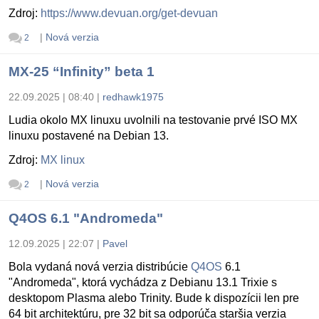
Zdroj:
https://www.devuan.org/get-devuan
|
Nová verzia
2
MX-25 “Infinity” beta 1
22.09.2025 | 08:40
|
redhawk1975
Ludia okolo MX linuxu uvolnili na testovanie prvé ISO MX
linuxu postavené na Debian 13.
Zdroj:
MX linux
|
Nová verzia
2
Q4OS 6.1 "Andromeda"
12.09.2025 | 22:07
|
Pavel
Bola vydaná nová verzia distribúcie
Q4OS
6.1
"Andromeda", ktorá vychádza z Debianu 13.1 Trixie s
desktopom Plasma alebo Trinity. Bude k dispozícii len pre
64 bit architektúru, pre 32 bit sa odporúča staršia verzia