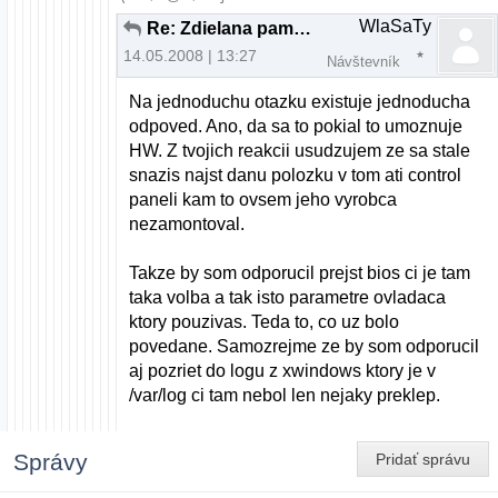
WlaSaTy
Re: Zdielana pamat na gk. ati
14.05.2008 | 13:27
Návštevník
Na jednoduchu otazku existuje jednoducha
odpoved. Ano, da sa to pokial to umoznuje
HW. Z tvojich reakcii usudzujem ze sa stale
snazis najst danu polozku v tom ati control
paneli kam to ovsem jeho vyrobca
nezamontoval.
Takze by som odporucil prejst bios ci je tam
taka volba a tak isto parametre ovladaca
ktory pouzivas. Teda to, co uz bolo
povedane. Samozrejme ze by som odporucil
aj pozriet do logu z xwindows ktory je v
/var/log ci tam nebol len nejaky preklep.
Správy
Pridať správu