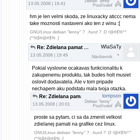
Debian "lenny"
13.05.2008 | 19:41
Používateľ
hm je len velmi skoda, ze linuxacky aticcc nema
take moznosti nastaveni ako ten z winu :[
GNU/Linux debian "lenny" ? ..hurd ? :D !@#$%^*
(^%$#@#$% :]
WlaSaTy
Re: Zdielana pamat na gk. ati
13.05.2008 | 19:49
Návštevník
Pokial vyslovne ocakavas funkcionalitu k
zakupenemu produktu, tak budes holt musiet
oslovit dodavatela. Ale v tom pripade
nechapem aku podstatu mala tvoja otazka.
tompson
Re: Zdielana pamat na gk. ati
Debian "lenny"
13.05.2008 | 20:01
Používateľ
proste sa pytam, ci sa da zmenit velkost
zdielanej pamati na grafike cez linux.
GNU/Linux debian "lenny" ? ..hurd ? :D !@#$%^*
(^%$#@#$% :]