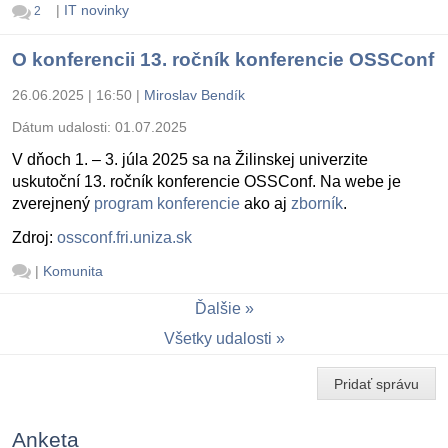
|
IT novinky
2
O konferencii 13. ročník konferencie OSSConf
26.06.2025 | 16:50
|
Miroslav Bendík
Dátum udalosti:
01.07.2025
V dňoch 1. – 3. júla 2025 sa na Žilinskej univerzite
uskutoční 13. ročník konferencie OSSConf. Na webe je
zverejnený
program konferencie
ako aj
zborník
.
Zdroj:
ossconf.fri.uniza.sk
|
Komunita
Ďalšie
Všetky udalosti
Pridať správu
Anketa