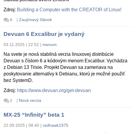
Zdroj:
Building a Computer with the CREATOR of Linux!
|
Zaujímavý článok
8
Devuan 6 Excalibur je vydaný
03.11.2025 | 22:52
|
menom
Na svete je nová stabilná verzia linuxovej distribúcie
Devuan s číslom 6 a kódovým menom Excalibur. Vychádza
z Debian 13 Trixie. Projekt Devuan sa zameriava na
poskytovanie alternatívy k Debianu, ktorú je možné použiť
bez SystemD.
Zdroj:
https://www.devuan.org/get-devuan
|
Nová verzia
2
MX-25 “Infinity” beta 1
22.09.2025 | 08:40
|
redhawk1975