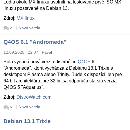
Ludia okolo MX linuxu uvolnili na testovanie prvé ISO MX
linuxu postavené na Debian 13.
Zdroj:
MX linux
|
Nová verzia
2
Q4OS 6.1 "Andromeda"
12.09.2025 | 22:07
|
Pavel
Bola vydaná nová verzia distribúcie
Q4OS
6.1
"Andromeda", ktorá vychádza z Debianu 13.1 Trixie s
desktopom Plasma alebo Trinity. Bude k dispozícii len pre
64 bit architektúru, pre 32 bit sa odporúča staršia verzia
Q4OS 5 "Aquarius".
Zdroj:
DistroWatch.com
|
Nová verzia
6
Debian 13.1 Trixie