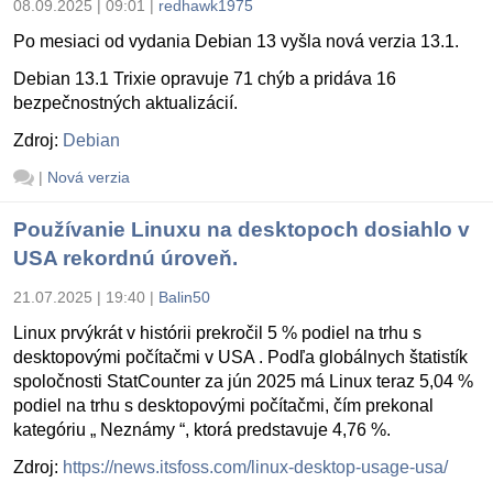
08.09.2025 | 09:01
|
redhawk1975
Po mesiaci od vydania Debian 13 vyšla nová verzia 13.1.
Debian 13.1 Trixie opravuje 71 chýb a pridáva 16
bezpečnostných aktualizácií.
Zdroj:
Debian
|
Nová verzia
Používanie Linuxu na desktopoch dosiahlo v
USA rekordnú úroveň.
21.07.2025 | 19:40
|
Balin50
Linux prvýkrát v histórii prekročil 5 % podiel na trhu s
desktopovými počítačmi v USA . Podľa globálnych štatistík
spoločnosti StatCounter za jún 2025 má Linux teraz 5,04 %
podiel na trhu s desktopovými počítačmi, čím prekonal
kategóriu „ Neznámy “, ktorá predstavuje 4,76 %.
Zdroj:
https://news.itsfoss.com/linux-desktop-usage-usa/