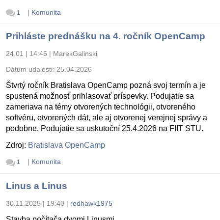
|
Komunita
1
Prihláste prednášku na 4. ročník OpenCamp
24.01 | 14:45
|
MarekGalinski
Dátum udalosti:
25.04.2026
Štvrtý ročník Bratislava OpenCamp pozná svoj termín a je
spustená možnosť prihlasovať príspevky. Podujatie sa
zameriava na témy otvorených technológii, otvoreného
softvéru, otvorených dát, ale aj otvorenej verejnej správy a
podobne. Podujatie sa uskutoční 25.4.2026 na FIIT STU.
Zdroj:
Bratislava OpenCamp
|
Komunita
1
Linus a Linus
30.11.2025 | 19:40
|
redhawk1975
Stavba počítača dvomi Linusmi