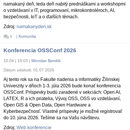
namakaný deň, teda deň nabitý prednáškami a workshopmi
o vzdelávaní v IT, programovaní, mikrokontroléroch, AI,
bezpečnosti, IoT a o ďalších témach.
Zdroj:
namakanyden.sk
|
Komunita
3
Konferencia OSSConf 2026
10.04 | 19:03
|
Miroslav Bendík
Dátum udalosti:
01.07.2026
Aj tento rok sa na Fakulte riadenia a informatiky Žilinskej
Univerzity v dňoch 1-3. júla 2026 bude konať konferencia
OSSConf. Príspevky budú zaradené v sekciách: Open AI,
LATEX, R a ich priatelia, Vývoj OSS, OSS vo vzdelávaní,
Open GIS & Open Data, Open Hardware a
Kyberbezpečnosť. Vlastné príspevky je možné registrovať
do 10. júna 2026. Tešíme sa na Vašu návštevu.
Zdroj:
Web konferencie