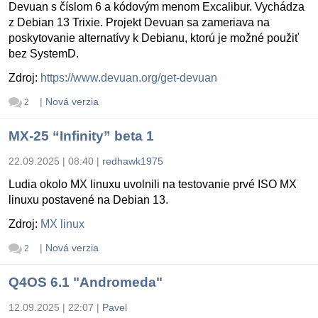
Devuan s číslom 6 a kódovým menom Excalibur. Vychádza
z Debian 13 Trixie. Projekt Devuan sa zameriava na
poskytovanie alternatívy k Debianu, ktorú je možné použiť
bez SystemD.
Zdroj:
https://www.devuan.org/get-devuan
|
Nová verzia
2
MX-25 “Infinity” beta 1
22.09.2025 | 08:40
|
redhawk1975
Ludia okolo MX linuxu uvolnili na testovanie prvé ISO MX
linuxu postavené na Debian 13.
Zdroj:
MX linux
|
Nová verzia
2
Q4OS 6.1 "Andromeda"
12.09.2025 | 22:07
|
Pavel