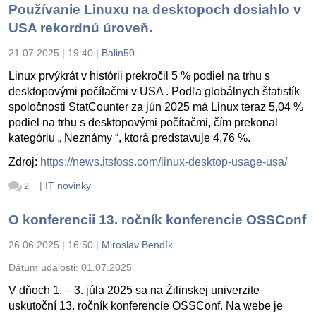
Používanie Linuxu na desktopoch dosiahlo v
USA rekordnú úroveň.
21.07.2025 | 19:40
|
Balin50
Linux prvýkrát v histórii prekročil 5 % podiel na trhu s
desktopovými počítačmi v USA . Podľa globálnych štatistík
spoločnosti StatCounter za jún 2025 má Linux teraz 5,04 %
podiel na trhu s desktopovými počítačmi, čím prekonal
kategóriu „ Neznámy “, ktorá predstavuje 4,76 %.
Zdroj:
https://news.itsfoss.com/linux-desktop-usage-usa/
|
IT novinky
2
O konferencii 13. ročník konferencie OSSConf
26.06.2025 | 16:50
|
Miroslav Bendík
Dátum udalosti:
01.07.2025
V dňoch 1. – 3. júla 2025 sa na Žilinskej univerzite
uskutoční 13. ročník konferencie OSSConf. Na webe je