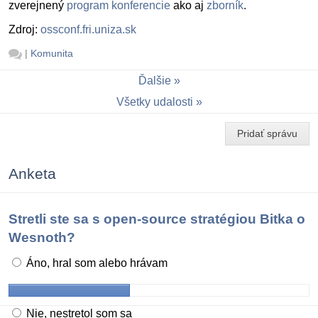
zverejnený
program konferencie
ako aj
zborník
.
Zdroj:
ossconf.fri.uniza.sk
|
Komunita
Ďalšie
Všetky udalosti
Pridať správu
Anketa
Stretli ste sa s open-source stratégiou Bitka o
Wesnoth?
Áno, hral som alebo hrávam
Nie, nestretol som sa