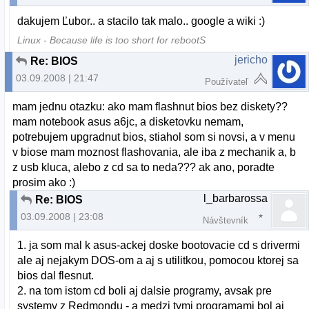
dakujem Ľubor.. a stacilo tak malo.. google a wiki :)
Linux - Because life is too short for rebootS
jericho
Re: BIOS
03.09.2008 | 21:47
Používateľ
mam jednu otazku: ako mam flashnut bios bez diskety??
mam notebook asus a6jc, a disketovku nemam,
potrebujem upgradnut bios, stiahol som si novsi, a v menu
v biose mam moznost flashovania, ale iba z mechanik a, b
z usb kluca, alebo z cd sa to neda??? ak ano, poradte
prosim ako :)
l_barbarossa
Re: BIOS
03.09.2008 | 23:08
Návštevník
1. ja som mal k asus-ackej doske bootovacie cd s drivermi
ale aj nejakym DOS-om a aj s utilitkou, pomocou ktorej sa
bios dal flesnut.
2. na tom istom cd boli aj dalsie programy, avsak pre
systemy z Redmondu - a medzi tymi programami bol aj