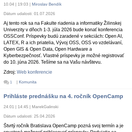
10.04 | 19:03
|
Miroslav Bendík
Dátum udalosti:
01.07.2026
Aj tento rok sa na Fakulte riadenia a informatiky Žilinskej
Univerzity v dňoch 1-3. júla 2026 bude konať konferencia
OSSConf. Príspevky budú zaradené v sekciách: Open AI,
LATEX, R a ich priatelia, Vývoj OSS, OSS vo vzdelávaní,
Open GIS & Open Data, Open Hardware a
Kyberbezpečnosť. Vlastné príspevky je možné registrovať
do 10. júna 2026. Tešíme sa na Vašu návštevu.
Zdroj:
Web konferencie
|
Komunita
1
Prihláste prednášku na 4. ročník OpenCamp
24.01 | 14:45
|
MarekGalinski
Dátum udalosti:
25.04.2026
Štvrtý ročník Bratislava OpenCamp pozná svoj termín a je