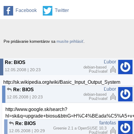
Facebook
Twitter
Pre pridávanie komentárov sa
musíte prihlásiť
.
Ľubor
Re: BIOS
debian-based
12.05.2008 | 20:23
Používateľ
http://sk.wikipedia.org/wiki/Basic_Input_Output_System
Ľubor
Re: BIOS
debian-based
12.05.2008 | 20:23
Používateľ
http://www.google.sk/search?
hl=sk&q=upgrade+biosu&btnG=H%C4%BEada%C5%A5+v+
fantofas
Re: BIOS
Greenie 2.1 a OpenSUSE 10,3
12.05.2008 | 20:29
Používateľ