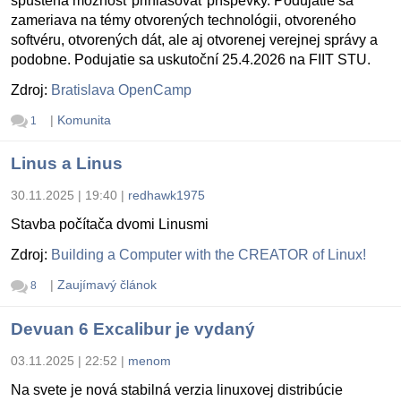
spustená možnosť prihlasovať príspevky. Podujatie sa
zameriava na témy otvorených technológii, otvoreného
softvéru, otvorených dát, ale aj otvorenej verejnej správy a
podobne. Podujatie sa uskutoční 25.4.2026 na FIIT STU.
Zdroj:
Bratislava OpenCamp
|
Komunita
1
Linus a Linus
30.11.2025 | 19:40
|
redhawk1975
Stavba počítača dvomi Linusmi
Zdroj:
Building a Computer with the CREATOR of Linux!
|
Zaujímavý článok
8
Devuan 6 Excalibur je vydaný
03.11.2025 | 22:52
|
menom
Na svete je nová stabilná verzia linuxovej distribúcie