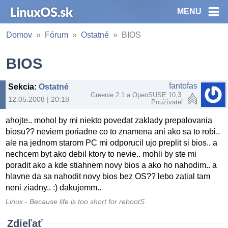
MENU
Domov
Fórum
Ostatné
BIOS
BIOS
fantofas
Sekcia
:
Ostatné
Greenie 2.1 a OpenSUSE 10,3
12.05.2008 | 20:18
Používateľ
ahojte.. mohol by mi niekto povedat zaklady prepalovania
biosu?? neviem poriadne co to znamena ani ako sa to robi..
ale na jednom starom PC mi odporucil ujo preplit si bios.. a
nechcem byt ako debil ktory to nevie.. mohli by ste mi
poradit ako a kde stiahnem novy bios a ako ho nahodim.. a
hlavne da sa nahodit novy bios bez OS?? lebo zatial tam
neni ziadny.. :) dakujemm..
Linux - Because life is too short for rebootS
Zdieľať