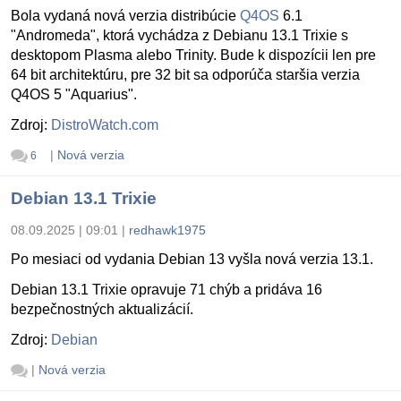
Bola vydaná nová verzia distribúcie
Q4OS
6.1
"Andromeda", ktorá vychádza z Debianu 13.1 Trixie s
desktopom Plasma alebo Trinity. Bude k dispozícii len pre
64 bit architektúru, pre 32 bit sa odporúča staršia verzia
Q4OS 5 "Aquarius".
Zdroj:
DistroWatch.com
|
Nová verzia
6
Debian 13.1 Trixie
08.09.2025 | 09:01
|
redhawk1975
Po mesiaci od vydania Debian 13 vyšla nová verzia 13.1.
Debian 13.1 Trixie opravuje 71 chýb a pridáva 16
bezpečnostných aktualizácií.
Zdroj:
Debian
|
Nová verzia