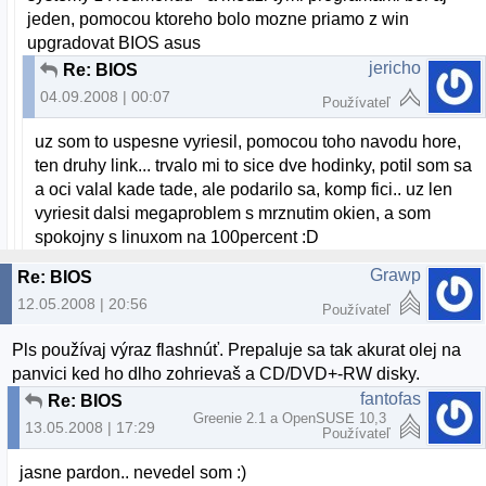
jeden, pomocou ktoreho bolo mozne priamo z win
upgradovat BIOS asus
jericho
Re: BIOS
04.09.2008 | 00:07
Používateľ
uz som to uspesne vyriesil, pomocou toho navodu hore,
ten druhy link... trvalo mi to sice dve hodinky, potil som sa
a oci valal kade tade, ale podarilo sa, komp fici.. uz len
vyriesit dalsi megaproblem s mrznutim okien, a som
spokojny s linuxom na 100percent :D
Grawp
Re: BIOS
12.05.2008 | 20:56
Používateľ
Pls používaj výraz flashnúť. Prepaluje sa tak akurat olej na
panvici ked ho dlho zohrievaš a CD/DVD+-RW disky.
fantofas
Re: BIOS
Greenie 2.1 a OpenSUSE 10,3
13.05.2008 | 17:29
Používateľ
jasne pardon.. nevedel som :)