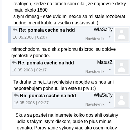
realnych, kedze na forach som cital, ze najnovsie disky
maju okolo 1800
s tym dmesg - este uvidim, nexce sa mi stale rozoberat
bedne, menit kable a vsetko nastavovat :(
WlaSaTy
Re: pomala cache na hdd
16.05.2008 | 02:07
Návštevník
mimochodom, na disk z prelomu tisicroci su obidve
rychlosti v pohode.
MatusZ
Re: pomala cache na hdd
16.05.2008 | 02:17
Návštevník
Ta druha to hej...ta rychlejsie nepojde a s nou ani
nepotrebujem pohnut...len este tu prvu :)
WlaSaTy
Re: pomala cache na hdd
16.05.2008 | 02:27
Návštevník
Skus sa pozriet na internete kolko dosiahli ostatny
ludia s takym istym diskom, bude to plus minus
rovnako. Porovnanie vykony viac ako osem rokov