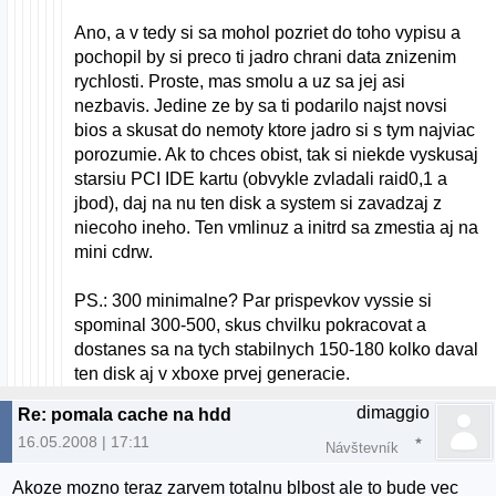
Ano, a v tedy si sa mohol pozriet do toho vypisu a
pochopil by si preco ti jadro chrani data znizenim
rychlosti. Proste, mas smolu a uz sa jej asi
nezbavis. Jedine ze by sa ti podarilo najst novsi
bios a skusat do nemoty ktore jadro si s tym najviac
porozumie. Ak to chces obist, tak si niekde vyskusaj
starsiu PCI IDE kartu (obvykle zvladali raid0,1 a
jbod), daj na nu ten disk a system si zavadzaj z
niecoho ineho. Ten vmlinuz a initrd sa zmestia aj na
mini cdrw.
PS.: 300 minimalne? Par prispevkov vyssie si
spominal 300-500, skus chvilku pokracovat a
dostanes sa na tych stabilnych 150-180 kolko daval
ten disk aj v xboxe prvej generacie.
dimaggio
Re: pomala cache na hdd
16.05.2008 | 17:11
Návštevník
Akoze mozno teraz zarvem totalnu blbost ale to bude vec