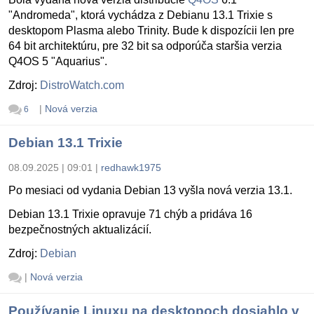
"Andromeda", ktorá vychádza z Debianu 13.1 Trixie s
desktopom Plasma alebo Trinity. Bude k dispozícii len pre
64 bit architektúru, pre 32 bit sa odporúča staršia verzia
Q4OS 5 "Aquarius".
Zdroj:
DistroWatch.com
|
Nová verzia
6
Debian 13.1 Trixie
08.09.2025 | 09:01
|
redhawk1975
Po mesiaci od vydania Debian 13 vyšla nová verzia 13.1.
Debian 13.1 Trixie opravuje 71 chýb a pridáva 16
bezpečnostných aktualizácií.
Zdroj:
Debian
|
Nová verzia
Používanie Linuxu na desktopoch dosiahlo v