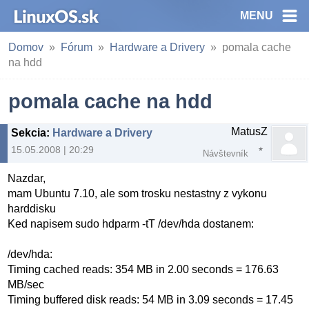
MENU
Domov
Fórum
Hardware a Drivery
pomala cache
na hdd
pomala cache na hdd
MatusZ
Sekcia
:
Hardware a Drivery
15.05.2008 | 20:29
Návštevník
Nazdar,
mam Ubuntu 7.10, ale som trosku nestastny z vykonu
harddisku
Ked napisem sudo hdparm -tT /dev/hda dostanem:
/dev/hda:
Timing cached reads: 354 MB in 2.00 seconds = 176.63
MB/sec
Timing buffered disk reads: 54 MB in 3.09 seconds = 17.45