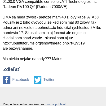
01:00.0 VGA compatible controller: ATI Technologies Inc
Radeon RV100 QY [Radeon 7000/VE]
DMA sa neda zvysit - pretoze mam 40 zilovy kabel ATA33.
Pouzity je z toho dvovodu, ze ked som mal 80 zilovy, tak
udma ani nexcelo nabehnut....to hdd cital rychlostou 2MB/s
namiesto 17. Skusal som to aj forcnut ale nejde to.
Hladal som snad vsade...skusal som aj tu:
http://ubuntuforums.org/showthread.php?t=19519
ale bezvyznamne.
Ma niekto nejake napady??? Matus
Zdieľať
Facebook
Twitter
Pre pridávanie komentárov sa
musíte prihlásiť
.