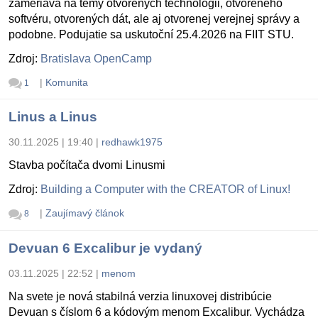
zameriava na témy otvorených technológii, otvoreného
softvéru, otvorených dát, ale aj otvorenej verejnej správy a
podobne. Podujatie sa uskutoční 25.4.2026 na FIIT STU.
Zdroj:
Bratislava OpenCamp
|
Komunita
1
Linus a Linus
30.11.2025 | 19:40
|
redhawk1975
Stavba počítača dvomi Linusmi
Zdroj:
Building a Computer with the CREATOR of Linux!
|
Zaujímavý článok
8
Devuan 6 Excalibur je vydaný
03.11.2025 | 22:52
|
menom
Na svete je nová stabilná verzia linuxovej distribúcie
Devuan s číslom 6 a kódovým menom Excalibur. Vychádza