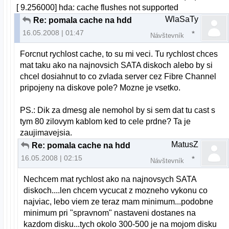
[ 9.256000] hda: cache flushes not supported
WlaSaTy
Re: pomala cache na hdd
16.05.2008 | 01:47
Návštevník
Forcnut rychlost cache, to su mi veci. Tu rychlost chces
mat taku ako na najnovsich SATA diskoch alebo by si
chcel dosiahnut to co zvlada server cez Fibre Channel
pripojeny na diskove pole? Mozne je vsetko.
PS.: Dik za dmesg ale nemohol by si sem dat tu cast s
tym 80 zilovym kablom ked to cele prdne? Ta je
zaujimavejsia.
MatusZ
Re: pomala cache na hdd
16.05.2008 | 02:15
Návštevník
Nechcem mat rychlost ako na najnovsych SATA
diskoch....len chcem vycucat z mozneho vykonu co
najviac, lebo viem ze teraz mam minimum...podobne
minimum pri "spravnom" nastaveni dostanes na
kazdom disku...tych okolo 300-500 je na mojom disku