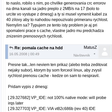
to naslo, robilo s nim, po chvilke generovania crc errorov
na dma kanali sa jadro preplo z 2MB/s na 17 (bolo to
urcite vo vystupe z dmesg) a ty si musel vymenit kabel za
40 zilovy aby to nahodou nepouzivalo primeranu rychlost.
Nemylim sa? Typujem ze tento isty problem je aj pri
spomaleni prace s cache, vlastne jadro mu predchadza
znizenim prenosovych rychlosti.
MatusZ
Re: pomala cache na hdd
16.05.2008 | 00:49
Návštevník
Presne tak...len neviem ten prikaz (alebo treba zeditovat
nejaky subor), ktorym by som forceol linux, aby zvysil
rychlost prenosu cache - kedze on sam to nespravil.
Pridam vypis z dmesg:
[ 29.327682] VP_IDE: not 100% native mode: will probe
irqs later
[ 29.327703] VP_IDE: VIA vt82c686b (rev 40) IDE