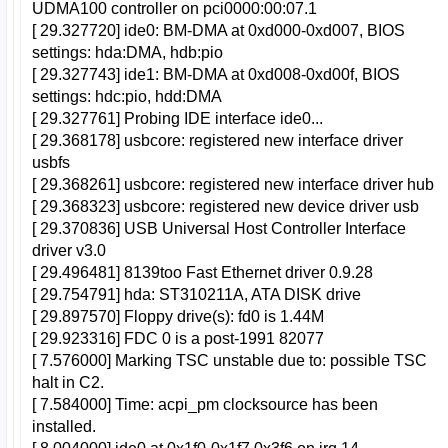
UDMA100 controller on pci0000:00:07.1
[ 29.327720] ide0: BM-DMA at 0xd000-0xd007, BIOS
settings: hda:DMA, hdb:pio
[ 29.327743] ide1: BM-DMA at 0xd008-0xd00f, BIOS
settings: hdc:pio, hdd:DMA
[ 29.327761] Probing IDE interface ide0...
[ 29.368178] usbcore: registered new interface driver
usbfs
[ 29.368261] usbcore: registered new interface driver hub
[ 29.368323] usbcore: registered new device driver usb
[ 29.370836] USB Universal Host Controller Interface
driver v3.0
[ 29.496481] 8139too Fast Ethernet driver 0.9.28
[ 29.754791] hda: ST310211A, ATA DISK drive
[ 29.897570] Floppy drive(s): fd0 is 1.44M
[ 29.923316] FDC 0 is a post-1991 82077
[ 7.576000] Marking TSC unstable due to: possible TSC
halt in C2.
[ 7.584000] Time: acpi_pm clocksource has been
installed.