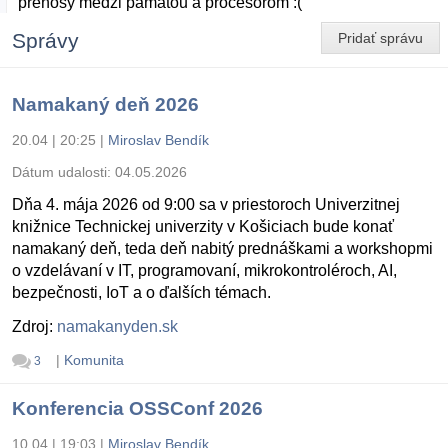
prenosy medzi pamatou a procesorom :(
Správy
Pridať správu
Namakaný deň 2026
20.04 | 20:25
|
Miroslav Bendík
Dátum udalosti:
04.05.2026
Dňa 4. mája 2026 od 9:00 sa v priestoroch Univerzitnej
knižnice Technickej univerzity v Košiciach bude konať
namakaný deň, teda deň nabitý prednáškami a workshopmi
o vzdelávaní v IT, programovaní, mikrokontroléroch, AI,
bezpečnosti, IoT a o ďalších témach.
Zdroj:
namakanyden.sk
|
Komunita
3
Konferencia OSSConf 2026
10.04 | 19:03
|
Miroslav Bendík