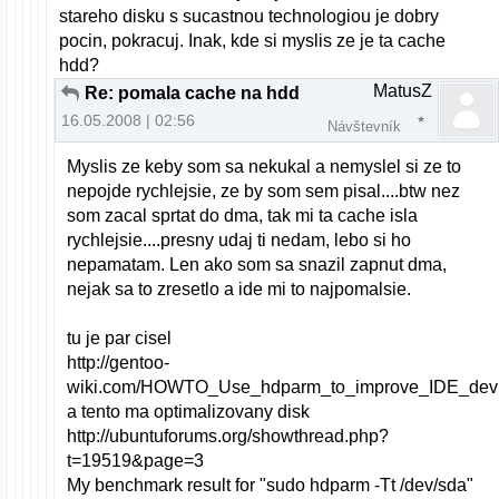
stareho disku s sucastnou technologiou je dobry
pocin, pokracuj. Inak, kde si myslis ze je ta cache
hdd?
MatusZ
Re: pomala cache na hdd
16.05.2008 | 02:56
Návštevník
Myslis ze keby som sa nekukal a nemyslel si ze to
nepojde rychlejsie, ze by som sem pisal....btw nez
som zacal sprtat do dma, tak mi ta cache isla
rychlejsie....presny udaj ti nedam, lebo si ho
nepamatam. Len ako som sa snazil zapnut dma,
nejak sa to zresetlo a ide mi to najpomalsie.
tu je par cisel
http://gentoo-
wiki.com/HOWTO_Use_hdparm_to_improve_IDE_devi
a tento ma optimalizovany disk
http://ubuntuforums.org/showthread.php?
t=19519&page=3
My benchmark result for "sudo hdparm -Tt /dev/sda"