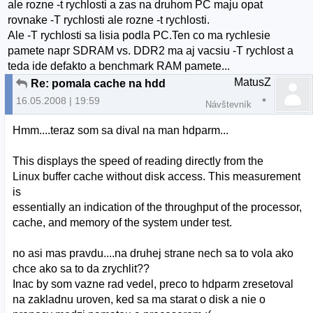
ale rozne -t rychlosti a zas na druhom PC maju opat
rovnake -T rychlosti ale rozne -t rychlosti.
Ale -T rychlosti sa lisia podla PC.Ten co ma rychlesie
pamete napr SDRAM vs. DDR2 ma aj vacsiu -T rychlost a
teda ide defakto a benchmark RAM pamete...
MatusZ
Re: pomala cache na hdd
16.05.2008 | 19:59
Návštevník
Hmm....teraz som sa dival na man hdparm...
This displays the speed of reading directly from the
Linux buffer cache without disk access. This measurement
is
essentially an indication of the throughput of the processor,
cache, and memory of the system under test.
no asi mas pravdu....na druhej strane nech sa to vola ako
chce ako sa to da zrychlit??
Inac by som vazne rad vedel, preco to hdparm zresetoval
na zakladnu uroven, ked sa ma starat o disk a nie o