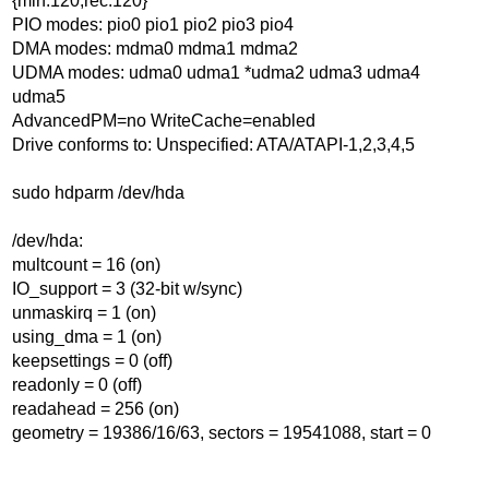
{min:120,rec:120}
PIO modes: pio0 pio1 pio2 pio3 pio4
DMA modes: mdma0 mdma1 mdma2
UDMA modes: udma0 udma1 *udma2 udma3 udma4
udma5
AdvancedPM=no WriteCache=enabled
Drive conforms to: Unspecified: ATA/ATAPI-1,2,3,4,5
sudo hdparm /dev/hda
/dev/hda:
multcount = 16 (on)
IO_support = 3 (32-bit w/sync)
unmaskirq = 1 (on)
using_dma = 1 (on)
keepsettings = 0 (off)
readonly = 0 (off)
readahead = 256 (on)
geometry = 19386/16/63, sectors = 19541088, start = 0