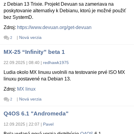
z Debian 13 Trixie. Projekt Devuan sa zameriava na
poskytovanie alternatívy k Debianu, ktorú je možné použiť
bez SystemD.
Zdroj:
https://www.devuan.org/get-devuan
|
Nová verzia
2
MX-25 “Infinity” beta 1
22.09.2025 | 08:40
|
redhawk1975
Ludia okolo MX linuxu uvolnili na testovanie prvé ISO MX
linuxu postavené na Debian 13.
Zdroj:
MX linux
|
Nová verzia
2
Q4OS 6.1 "Andromeda"
12.09.2025 | 22:07
|
Pavel
Bola vydaná nová verzia distribúcie
Q4OS
6.1