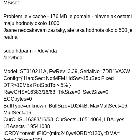
MB/sec
Problem je v cache - 176 MB je pomale - hlavne ak ostatni
maju hodnoty okolo 1000.
Jasne neocakavam zazraky, ale taka hodnota okolo 500 je
realna
sudo hdparm -i /dev/hda
/dev/hda:
Model=ST310211A, FwRev=3.39, SerialNo=7DB1VAXW
Config={ HardSect NotMFM HdSw>15uSec Fixed
DTR>10Mbs RotSpdTol>.5% }
RawCHS=16383/16/63, TrkSize=0, SectSize=0,
ECCbytes=0
BuffType=unknown, BuffSize=1024kB, MaxMultSect=16,
MultSect=16
CurCHS=16383/16/63, CurSects=16514064, LBA=yes,
LBAsects=19541088
IORDY=on/off, tPIO={min:240,w/IORDY:120}, tDMA=