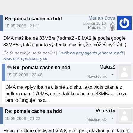
Marián Sova
Re: pomala cache na hdd
Ubuntu 10.10
15.05.2008 | 21:11
Používateľ
DMA máš iba na 33MB/s (*udma2 - DMA2 je podľa google
33MB/s), takže podľa výsledku myslím, že môžeš byť rád :)
Čo ťa nezabije, to ťa posilní |
Leták na propagáciu jabbera v pdf
|
www.mikroprocesory.sk
MatusZ
Re: pomala cache na hdd
15.05.2008 | 23:48
Návštevník
DMA ma vplyv iba na citanie z disku...ako vidis citanie z
buffera mam 170MB, co je daleko viac ako 33MB/s....takze
tam to funguje inac...
WlaSaTy
Re: pomala cache na hdd
15.05.2008 | 21:22
Návštevník
Hmm, niektore dosky od VIA tymto trpeli, otazkou je ci taketo