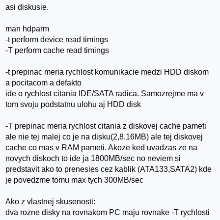
asi diskusie.
man hdparm
-t perform device read timings
-T perform cache read timings
-t prepinac meria rychlost komunikacie medzi HDD diskom
a pocitacom a defakto
ide o rychlost citania IDE/SATA radica. Samozrejme ma v
tom svoju podstatnu ulohu aj HDD disk
-T prepinac meria rychlost citania z diskovej cache pameti
ale nie tej malej co je na disku(2,8,16MB) ale tej diskovej
cache co mas v RAM pameti. Akoze ked uvadzas ze na
novych diskoch to ide ja 1800MB/sec no neviem si
predstavit ako to prenesies cez kablik (ATA133,SATA2) kde
je povedzme tomu max tych 300MB/sec
Ako z vlastnej skusenosti:
dva rozne disky na rovnakom PC maju rovnake -T rychlosti