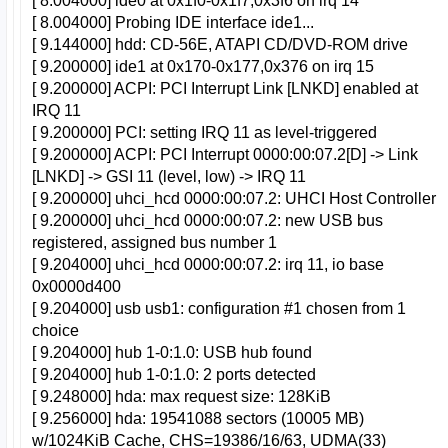
[ 8.004000] ide0 at 0x1f0-0x1f7,0x3f6 on irq 14
[ 8.004000] Probing IDE interface ide1...
[ 9.144000] hdd: CD-56E, ATAPI CD/DVD-ROM drive
[ 9.200000] ide1 at 0x170-0x177,0x376 on irq 15
[ 9.200000] ACPI: PCI Interrupt Link [LNKD] enabled at
IRQ 11
[ 9.200000] PCI: setting IRQ 11 as level-triggered
[ 9.200000] ACPI: PCI Interrupt 0000:00:07.2[D] -> Link
[LNKD] -> GSI 11 (level, low) -> IRQ 11
[ 9.200000] uhci_hcd 0000:00:07.2: UHCI Host Controller
[ 9.200000] uhci_hcd 0000:00:07.2: new USB bus
registered, assigned bus number 1
[ 9.204000] uhci_hcd 0000:00:07.2: irq 11, io base
0x0000d400
[ 9.204000] usb usb1: configuration #1 chosen from 1
choice
[ 9.204000] hub 1-0:1.0: USB hub found
[ 9.204000] hub 1-0:1.0: 2 ports detected
[ 9.248000] hda: max request size: 128KiB
[ 9.256000] hda: 19541088 sectors (10005 MB)
w/1024KiB Cache, CHS=19386/16/63, UDMA(33)