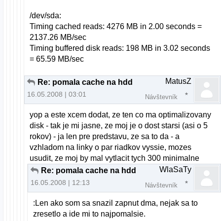
/dev/sda:
Timing cached reads: 4276 MB in 2.00 seconds =
2137.26 MB/sec
Timing buffered disk reads: 198 MB in 3.02 seconds
= 65.59 MB/sec
MatusZ
Re: pomala cache na hdd
16.05.2008 | 03:01
Návštevník
yop a este xcem dodat, ze ten co ma optimalizovany
disk - tak je mi jasne, ze moj je o dost starsi (asi o 5
rokov) - ja len pre predstavu, ze sa to da - a
vzhladom na linky o par riadkov vyssie, mozes
usudit, ze moj by mal vytlacit tych 300 minimalne
WlaSaTy
Re: pomala cache na hdd
16.05.2008 | 12:13
Návštevník
:Len ako som sa snazil zapnut dma, nejak sa to
zresetlo a ide mi to najpomalsie.