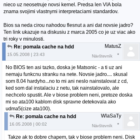
nieco uz neosetruje novsi kernel. Predsa len VIA bola
znama svojimi vlastnymi interpretaciami standardov.
Bios sa neda cirou nahodou flesnut a ani dat novsie jadro?
Ten link ukazuje na diskusiu z marca 2005 co je uz viac ako
tri roky v minulosti.
MatusZ
Re: pomala cache na hdd
15.05.2008 | 23:43
Návštevník
No BIOS ten asi tazko, doska je Matsonic - a ti uz ani
nemaju funkcnu stranku na nete. Novsie jadro.... skusal
som 8.04 hardyho...no to mi ani neslo nainstalovat z cd,
ked som dal instalaciu z netu, tak nainstalovalo, ale
nechcelo spustit. Ale v biose problem neni, pretoze doska
mi so ata100 kablom disk spravne detekovala ako
udma5(cize ata100).
WlaSaTy
Re: pomala cache na hdd
16.05.2008 | 00:02
Návštevník
Takze ak to dobre chapem, tak v biose problem neni. Disk