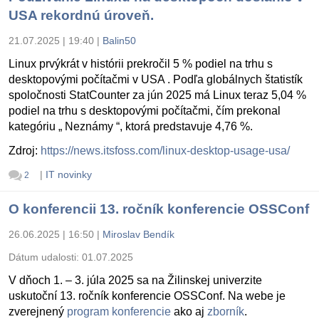
USA rekordnú úroveň.
21.07.2025 | 19:40
|
Balin50
Linux prvýkrát v histórii prekročil 5 % podiel na trhu s
desktopovými počítačmi v USA . Podľa globálnych štatistík
spoločnosti StatCounter za jún 2025 má Linux teraz 5,04 %
podiel na trhu s desktopovými počítačmi, čím prekonal
kategóriu „ Neznámy “, ktorá predstavuje 4,76 %.
Zdroj:
https://news.itsfoss.com/linux-desktop-usage-usa/
|
IT novinky
2
O konferencii 13. ročník konferencie OSSConf
26.06.2025 | 16:50
|
Miroslav Bendík
Dátum udalosti:
01.07.2025
V dňoch 1. – 3. júla 2025 sa na Žilinskej univerzite
uskutoční 13. ročník konferencie OSSConf. Na webe je
zverejnený
program konferencie
ako aj
zborník
.