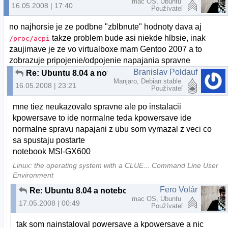
mac OS, Ubuntu
16.05.2008 | 17:40
Používateľ
no najhorsie je ze podbne "zblbnute" hodnoty dava aj
takze problem bude asi niekde hlbsie, inak
/proc/acpi
zaujimave je ze vo virtualboxe mam Gentoo 2007 a to
zobrazuje pripojenie/odpojenie napajania spravne
Branislav Poldauf
Re: Ubuntu 8.04 a notebook MSI S271
Manjaro, Debian stable
16.05.2008 | 23:21
Používateľ
mne tiez neukazovalo spravne ale po instalacii
kpowersave to ide normalne teda kpowersave ide
normalne spravu napajani z ubu som vymazal z veci co
sa spustaju postarte
notebook MSI-GX600
Linux: the operating system with a CLUE... Command Line User
Environment
Fero Volár
Re: Ubuntu 8.04 a notebook MSI S271
mac OS, Ubuntu
17.05.2008 | 00:49
Používateľ
tak som nainstaloval powersave a kpowersave a nic