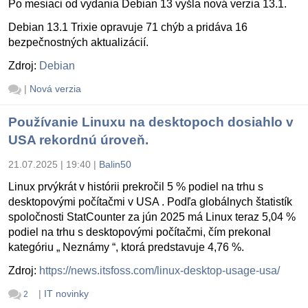
Po mesiaci od vydania Debian 13 vyšla nová verzia 13.1.
Debian 13.1 Trixie opravuje 71 chýb a pridáva 16
bezpečnostných aktualizácií.
Zdroj:
Debian
|
Nová verzia
Používanie Linuxu na desktopoch dosiahlo v
USA rekordnú úroveň.
21.07.2025 | 19:40
|
Balin50
Linux prvýkrát v histórii prekročil 5 % podiel na trhu s
desktopovými počítačmi v USA . Podľa globálnych štatistík
spoločnosti StatCounter za jún 2025 má Linux teraz 5,04 %
podiel na trhu s desktopovými počítačmi, čím prekonal
kategóriu „ Neznámy “, ktorá predstavuje 4,76 %.
Zdroj:
https://news.itsfoss.com/linux-desktop-usage-usa/
|
IT novinky
2