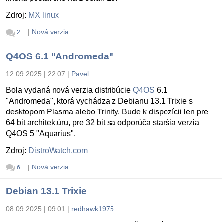
Zdroj:
MX linux
|
Nová verzia
2
Q4OS 6.1 "Andromeda"
12.09.2025 | 22:07
|
Pavel
Bola vydaná nová verzia distribúcie
Q4OS
6.1
"Andromeda", ktorá vychádza z Debianu 13.1 Trixie s
desktopom Plasma alebo Trinity. Bude k dispozícii len pre
64 bit architektúru, pre 32 bit sa odporúča staršia verzia
Q4OS 5 "Aquarius".
Zdroj:
DistroWatch.com
|
Nová verzia
6
Debian 13.1 Trixie
08.09.2025 | 09:01
|
redhawk1975