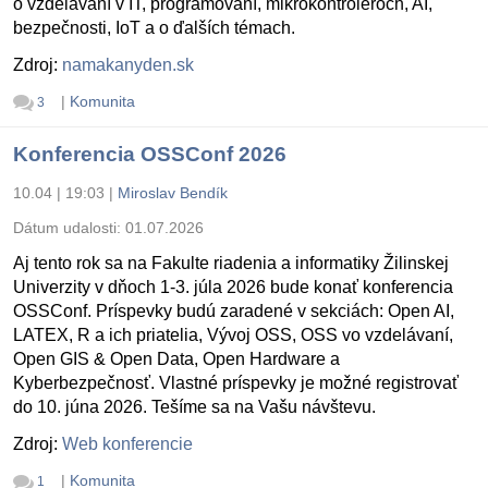
o vzdelávaní v IT, programovaní, mikrokontroléroch, AI,
bezpečnosti, IoT a o ďalších témach.
Zdroj:
namakanyden.sk
|
Komunita
3
Konferencia OSSConf 2026
10.04 | 19:03
|
Miroslav Bendík
Dátum udalosti:
01.07.2026
Aj tento rok sa na Fakulte riadenia a informatiky Žilinskej
Univerzity v dňoch 1-3. júla 2026 bude konať konferencia
OSSConf. Príspevky budú zaradené v sekciách: Open AI,
LATEX, R a ich priatelia, Vývoj OSS, OSS vo vzdelávaní,
Open GIS & Open Data, Open Hardware a
Kyberbezpečnosť. Vlastné príspevky je možné registrovať
do 10. júna 2026. Tešíme sa na Vašu návštevu.
Zdroj:
Web konferencie
|
Komunita
1