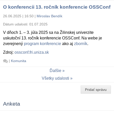
O konferencii 13. ročník konferencie OSSConf
26.06.2025 | 16:50
|
Miroslav Bendík
Dátum udalosti:
01.07.2025
V dňoch 1. – 3. júla 2025 sa na Žilinskej univerzite
uskutoční 13. ročník konferencie OSSConf. Na webe je
zverejnený
program konferencie
ako aj
zborník
.
Zdroj:
ossconf.fri.uniza.sk
|
Komunita
Ďalšie
Všetky udalosti
Pridať správu
Anketa