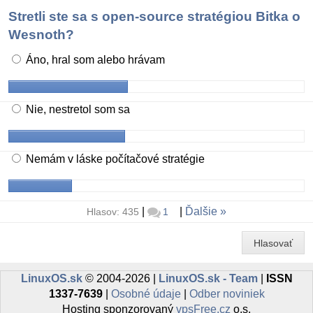
Stretli ste sa s open-source stratégiou Bitka o
Wesnoth?
Áno, hral som alebo hrávam
Nie, nestretol som sa
Nemám v láske počítačové stratégie
|
|
Ďalšie
Hlasov: 435
1
Hlasovať
LinuxOS.sk
© 2004-2026 |
LinuxOS.sk - Team
|
ISSN
1337-7639
|
Osobné údaje
|
Odber noviniek
Hosting sponzorovaný
vpsFree.cz
o.s.