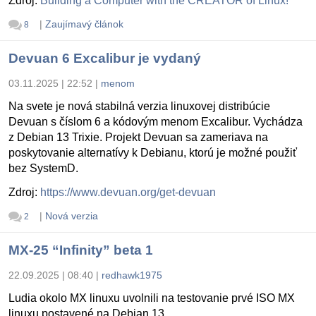
Zdroj:
Building a Computer with the CREATOR of Linux!
|
Zaujímavý článok
8
Devuan 6 Excalibur je vydaný
03.11.2025 | 22:52
|
menom
Na svete je nová stabilná verzia linuxovej distribúcie
Devuan s číslom 6 a kódovým menom Excalibur. Vychádza
z Debian 13 Trixie. Projekt Devuan sa zameriava na
poskytovanie alternatívy k Debianu, ktorú je možné použiť
bez SystemD.
Zdroj:
https://www.devuan.org/get-devuan
|
Nová verzia
2
MX-25 “Infinity” beta 1
22.09.2025 | 08:40
|
redhawk1975
Ludia okolo MX linuxu uvolnili na testovanie prvé ISO MX
linuxu postavené na Debian 13.