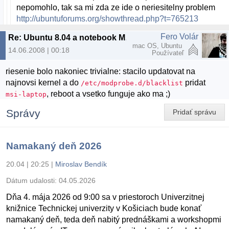
nepomohlo, tak sa mi zda ze ide o neriesitelny problem
http://ubuntuforums.org/showthread.php?t=765213
Fero Volár
Re: Ubuntu 8.04 a notebook MSI S271
mac OS, Ubuntu
14.06.2008 | 00:18
Používateľ
riesenie bolo nakoniec trivialne: stacilo updatovat na
najnovsi kernel a do
pridat
/etc/modprobe.d/blacklist
, reboot a vsetko funguje ako ma ;)
msi-laptop
Správy
Pridať správu
Namakaný deň 2026
20.04 | 20:25
|
Miroslav Bendík
Dátum udalosti:
04.05.2026
Dňa 4. mája 2026 od 9:00 sa v priestoroch Univerzitnej
knižnice Technickej univerzity v Košiciach bude konať
namakaný deň, teda deň nabitý prednáškami a workshopmi