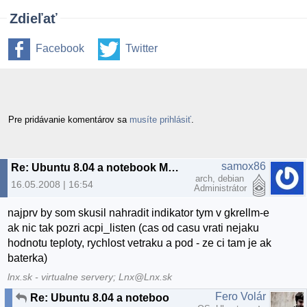
Zdieľať
Facebook
Twitter
Pre pridávanie komentárov sa
musíte prihlásiť
.
samox86
Re: Ubuntu 8.04 a notebook MSI S271
arch, debian
16.05.2008 | 16:54
Administrátor
najprv by som skusil nahradit indikator tym v gkrellm-e
ak nic tak pozri acpi_listen (cas od casu vrati nejaku
hodnotu teploty, rychlost vetraku a pod - ze ci tam je ak
baterka)
lnx.sk - virtualne servery; Lnx@Lnx.sk
Fero Volár
Re: Ubuntu 8.04 a notebook MSI S271