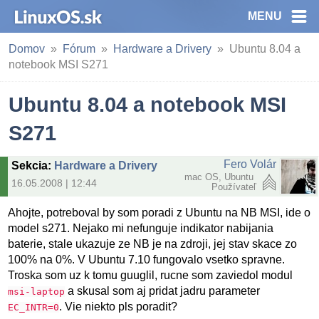
MENU
Domov
Fórum
Hardware a Drivery
Ubuntu 8.04 a
notebook MSI S271
Ubuntu 8.04 a notebook MSI
S271
Fero Volár
Sekcia
:
Hardware a Drivery
mac OS, Ubuntu
16.05.2008 | 12:44
Používateľ
Ahojte, potreboval by som poradi z Ubuntu na NB MSI, ide o
model s271. Nejako mi nefunguje indikator nabijania
baterie, stale ukazuje ze NB je na zdroji, jej stav skace zo
100% na 0%. V Ubuntu 7.10 fungovalo vsetko spravne.
Troska som uz k tomu guuglil, rucne som zaviedol modul
a skusal som aj pridat jadru parameter
msi-laptop
. Vie niekto pls poradit?
EC_INTR=0