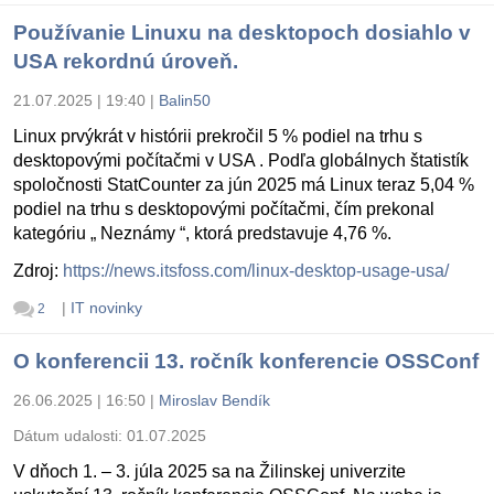
Používanie Linuxu na desktopoch dosiahlo v
USA rekordnú úroveň.
21.07.2025 | 19:40
|
Balin50
Linux prvýkrát v histórii prekročil 5 % podiel na trhu s
desktopovými počítačmi v USA . Podľa globálnych štatistík
spoločnosti StatCounter za jún 2025 má Linux teraz 5,04 %
podiel na trhu s desktopovými počítačmi, čím prekonal
kategóriu „ Neznámy “, ktorá predstavuje 4,76 %.
Zdroj:
https://news.itsfoss.com/linux-desktop-usage-usa/
|
IT novinky
2
O konferencii 13. ročník konferencie OSSConf
26.06.2025 | 16:50
|
Miroslav Bendík
Dátum udalosti:
01.07.2025
V dňoch 1. – 3. júla 2025 sa na Žilinskej univerzite