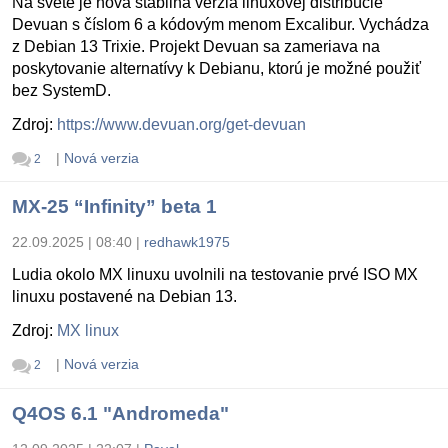
Na svete je nová stabilná verzia linuxovej distribúcie
Devuan s číslom 6 a kódovým menom Excalibur. Vychádza
z Debian 13 Trixie. Projekt Devuan sa zameriava na
poskytovanie alternatívy k Debianu, ktorú je možné použiť
bez SystemD.
Zdroj:
https://www.devuan.org/get-devuan
|
Nová verzia
2
MX-25 “Infinity” beta 1
22.09.2025 | 08:40
|
redhawk1975
Ludia okolo MX linuxu uvolnili na testovanie prvé ISO MX
linuxu postavené na Debian 13.
Zdroj:
MX linux
|
Nová verzia
2
Q4OS 6.1 "Andromeda"