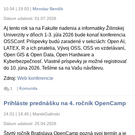
10.04 | 19:03
|
Miroslav Bendík
Dátum udalosti:
01.07.2026
Aj tento rok sa na Fakulte riadenia a informatiky Žilinskej
Univerzity v dňoch 1-3. júla 2026 bude konať konferencia
OSSConf. Príspevky budú zaradené v sekciách: Open AI,
LATEX, R a ich priatelia, Vývoj OSS, OSS vo vzdelávaní,
Open GIS & Open Data, Open Hardware a
Kyberbezpečnosť. Vlastné príspevky je možné registrovať
do 10. júna 2026. Tešíme sa na Vašu návštevu.
Zdroj:
Web konferencie
|
Komunita
1
Prihláste prednášku na 4. ročník OpenCamp
24.01 | 14:45
|
MarekGalinski
Dátum udalosti:
25.04.2026
Štvrtý ročník Bratislava OpenCamp pozná svoj termín a je