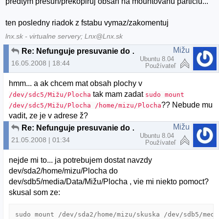
predtym presun/prekopiruj obsah na mountovanu particiu...
ten posledny riadok z fstabu vymaz/zakomentuj
lnx.sk - virtualne servery; Lnx@Lnx.sk
Mižu
Re: Nefunguje presuvanie do kosa
Ubuntu 8.04
16.05.2008 | 18:44
Používateľ
hmm... a ak chcem mat obsah plochy v
tak mam zadat
/dev/sdc5/Mižu/Plocha
sudo mount
?? Nebude mu
/dev/sdc5/Mižu/Plocha /home/mizu/Plocha
vadit, ze je v adrese ž?
Mižu
Re: Nefunguje presuvanie do kosa
Ubuntu 8.04
21.05.2008 | 01:34
Používateľ
nejde mi to... ja potrebujem dostat navzdy
dev/sda2/home/mizu/Plocha do
dev/sdb5/media/Data/Mižu/Plocha , vie mi niekto pomoct?
skusal som ze:
sudo mount /dev/sda2/home/mizu/skuska /dev/sdb5/medi