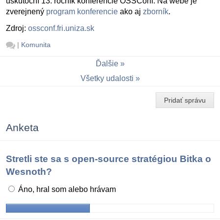
uskutoční 13. ročník konferencie OSSConf. Na webe je
zverejnený
program konferencie
ako aj
zborník
.
Zdroj:
ossconf.fri.uniza.sk
|
Komunita
Ďalšie
Všetky udalosti
Pridať správu
Anketa
Stretli ste sa s open-source stratégiou Bitka o
Wesnoth?
Áno, hral som alebo hrávam