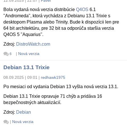
12.09.2025 | 22:07
|
Pavel
Bola vydaná nová verzia distribúcie
Q4OS
6.1
"Andromeda", ktorá vychádza z Debianu 13.1 Trixie s
desktopom Plasma alebo Trinity. Bude k dispozícii len pre
64 bit architektúru, pre 32 bit sa odporúča staršia verzia
Q4OS 5 "Aquarius".
Zdroj:
DistroWatch.com
|
Nová verzia
6
Debian 13.1 Trixie
08.09.2025 | 09:01
|
redhawk1975
Po mesiaci od vydania Debian 13 vyšla nová verzia 13.1.
Debian 13.1 Trixie opravuje 71 chýb a pridáva 16
bezpečnostných aktualizácií.
Zdroj:
Debian
|
Nová verzia