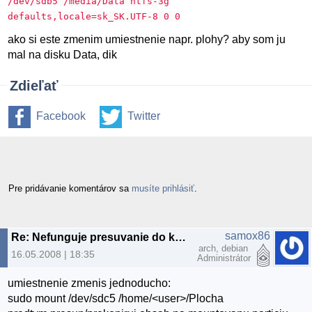
/dev/sdb5 /media/Data ntfs-3g
defaults,locale=sk_SK.UTF-8 0 0
ako si este zmenim umiestnenie napr. plohy? aby som ju
mal na disku Data, dik
Zdieľať
Facebook
Twitter
Pre pridávanie komentárov sa
musíte prihlásiť
.
samox86
Re: Nefunguje presuvanie do kosa
arch, debian
16.05.2008 | 18:35
Administrátor
umiestnenie zmenis jednoducho:
sudo mount /dev/sdc5 /home/<user>/Plocha