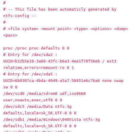
#
# -- This file has been automaticly generated by
ntfs-config --
#
# <file system> <mount point> <type> <options> <dump>
<pass>
proc /proc proc defaults 0 0
# Entry for /dev/sda2 :
UUID=b32b5e10-3a60-43fc-b6a3-4ee1f70f56eb / ext3
relatime,errors=remount-ro 0 1
# Entry for /dev/sda5 :
UUID=6b0307ca-4bda-4049-a5a7-58451e6c76a6 none swap
sw 0 0
/dev/scd0 /media/cdrom0 udf,iso9660
user,noauto,exec,utf8 0 0
/dev/sdc5 /media/Data ntfs-3g
defaults,locale=sk_SK.UTF-8 0 0
/dev/sdb1 /media/Windows\040Vista ntfs-3g
defaults,locale=sk_SK.UTF-8 0 0