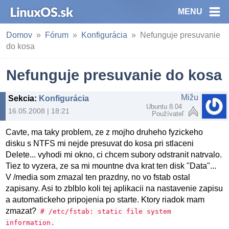
MENU
Domov
Fórum
Konfigurácia
Nefunguje presuvanie
do kosa
Nefunguje presuvanie do kosa
Mižu
Sekcia
:
Konfigurácia
Ubuntu 8.04
16.05.2008 | 18:21
Používateľ
Cavte, ma taky problem, ze z mojho druheho fyzickeho
disku s NTFS mi nejde presuvat do kosa pri stlaceni
Delete... vyhodi mi okno, ci chcem subory odstranit natrvalo.
Tiez to vyzera, ze sa mi mountne dva krat ten disk "Data"...
V /media som zmazal ten prazdny, no vo fstab ostal
zapisany. Asi to zblblo koli tej aplikacii na nastavenie zapisu
a automatickeho pripojenia po starte. Ktory riadok mam
zmazat?
# /etc/fstab: static file system
information.