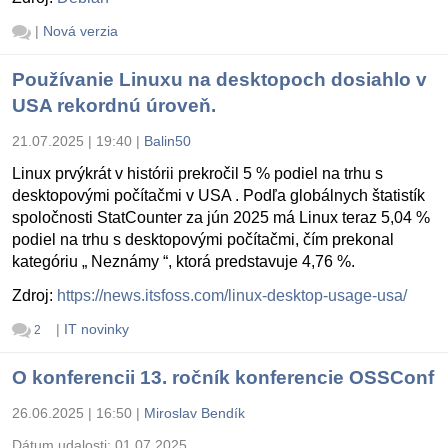
|
Nová verzia
Používanie Linuxu na desktopoch dosiahlo v
USA rekordnú úroveň.
21.07.2025 | 19:40
|
Balin50
Linux prvýkrát v histórii prekročil 5 % podiel na trhu s
desktopovými počítačmi v USA . Podľa globálnych štatistík
spoločnosti StatCounter za jún 2025 má Linux teraz 5,04 %
podiel na trhu s desktopovými počítačmi, čím prekonal
kategóriu „ Neznámy “, ktorá predstavuje 4,76 %.
Zdroj:
https://news.itsfoss.com/linux-desktop-usage-usa/
|
IT novinky
2
O konferencii 13. ročník konferencie OSSConf
26.06.2025 | 16:50
|
Miroslav Bendík
Dátum udalosti:
01.07.2025