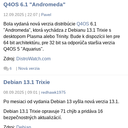
Q4OS 6.1 "Andromeda"
12.09.2025 | 22:07
|
Pavel
Bola vydaná nová verzia distribúcie
Q4OS
6.1
"Andromeda", ktorá vychádza z Debianu 13.1 Trixie s
desktopom Plasma alebo Trinity. Bude k dispozícii len pre
64 bit architektúru, pre 32 bit sa odporúča staršia verzia
Q4OS 5 "Aquarius".
Zdroj:
DistroWatch.com
|
Nová verzia
6
Debian 13.1 Trixie
08.09.2025 | 09:01
|
redhawk1975
Po mesiaci od vydania Debian 13 vyšla nová verzia 13.1.
Debian 13.1 Trixie opravuje 71 chýb a pridáva 16
bezpečnostných aktualizácií.
Zdroj:
Debian