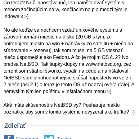
Čo teraz? Nuž, naostáva iné, len nainštalovať systém s
menom začínajúcim na w, končiacim na p a medzi tým je
indows x :-)
No ale keďže sa nechcem vzdať unixového systému a
zároveň nemám miesto na disku (20 GB s tým, že
potrebujem miesto na win + nahrávky zo satelitu + niečo na
sťahovanie + rezervu), tak som musel na 5 GB vtesnať
niečo úspornejšie ako Fedoru. A čo je mojim OS č. 2? No
predsa NetBSD. Tak šupky-dupky na www.netbsd.org, cez
torrent som stiahol štvorku, vypálil na cédé a nainštaloval.
NetBSD som plnohodnotnejšie skúšal naposledy vo verzii
2.niečo (asi 2.1) a teraz je tento OS už naozaj oveľa ďalej. A
nemyslím tým len poľštinu v inštalačnom menu :-)
Aké máte skúsenosti s NetBSD vy? Posharuje niekto
poznatky, aby som v tomto systéme nevyzeral ako truľko? :-)
Zdieľať