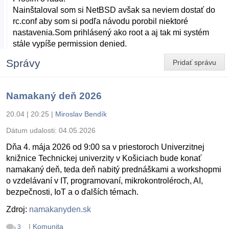
Nainštaloval som si NetBSD avšak sa neviem dostať do
rc.conf aby som si podľa návodu porobil niektoré
nastavenia.Som prihlásený ako root a aj tak mi systém
stále vypíše permission denied.
Správy
Pridať správu
Namakaný deň 2026
20.04 | 20:25
|
Miroslav Bendík
Dátum udalosti:
04.05.2026
Dňa 4. mája 2026 od 9:00 sa v priestoroch Univerzitnej
knižnice Technickej univerzity v Košiciach bude konať
namakaný deň, teda deň nabitý prednáškami a workshopmi
o vzdelávaní v IT, programovaní, mikrokontroléroch, AI,
bezpečnosti, IoT a o ďalších témach.
Zdroj:
namakanyden.sk
|
Komunita
3