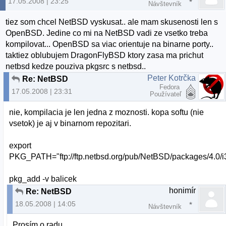
17.05.2008 | 23:25
Návštevník
tiez som chcel NetBSD vyskusat.. ale mam skusenosti len s
OpenBSD. Jedine co mi na NetBSD vadi ze vsetko treba
kompilovat... OpenBSD sa viac orientuje na binarne porty..
taktiez oblubujem DragonFlyBSD ktory zasa ma prichut
netbsd kedze pouziva pkgsrc s netbsd..
Peter Kotrčka
Re: NetBSD
Fedora
17.05.2008 | 23:31
Používateľ
nie, kompilacia je len jedna z moznosti. kopa softu (nie
vsetok) je aj v binarnom repozitari.
export
PKG_PATH="ftp://ftp.netbsd.org/pub/NetBSD/packages/4.0/i3
pkg_add -v balicek
honimír
Re: NetBSD
18.05.2008 | 14:05
Návštevník
Prosím o radu.