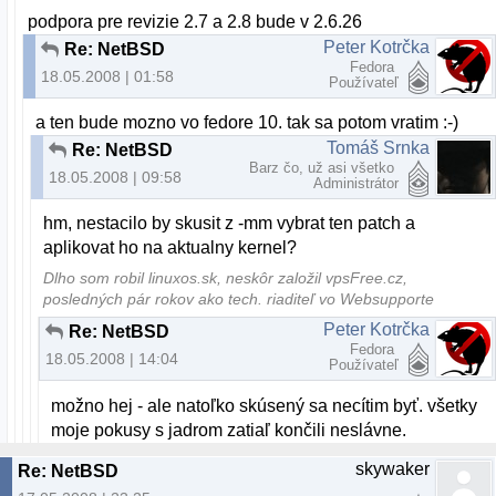
podpora pre revizie 2.7 a 2.8 bude v 2.6.26
Peter Kotrčka
Re: NetBSD
Fedora
18.05.2008 | 01:58
Používateľ
a ten bude mozno vo fedore 10. tak sa potom vratim :-)
Tomáš Srnka
Re: NetBSD
Barz čo, už asi všetko
18.05.2008 | 09:58
Administrátor
hm, nestacilo by skusit z -mm vybrat ten patch a
aplikovat ho na aktualny kernel?
Dlho som robil linuxos.sk, neskôr založil vpsFree.cz,
posledných pár rokov ako tech. riaditeľ vo Websupporte
Peter Kotrčka
Re: NetBSD
Fedora
18.05.2008 | 14:04
Používateľ
možno hej - ale natoľko skúsený sa necítim byť. všetky
moje pokusy s jadrom zatiaľ končili neslávne.
skywaker
Re: NetBSD