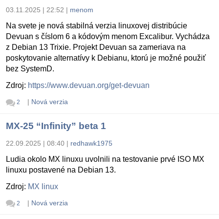
03.11.2025 | 22:52
|
menom
Na svete je nová stabilná verzia linuxovej distribúcie
Devuan s číslom 6 a kódovým menom Excalibur. Vychádza
z Debian 13 Trixie. Projekt Devuan sa zameriava na
poskytovanie alternatívy k Debianu, ktorú je možné použiť
bez SystemD.
Zdroj:
https://www.devuan.org/get-devuan
|
Nová verzia
2
MX-25 “Infinity” beta 1
22.09.2025 | 08:40
|
redhawk1975
Ludia okolo MX linuxu uvolnili na testovanie prvé ISO MX
linuxu postavené na Debian 13.
Zdroj:
MX linux
|
Nová verzia
2