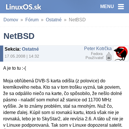
MENU
Domov
Fórum
Ostatné
NetBSD
NetBSD
Peter Kotrčka
Sekcia
:
Ostatné
Fedora
17.05.2008 | 14:32
Používateľ
A je to tu :-(
Moja obľúbená DVB-S karta odišla (z polovice) do
kremíkového neba. Kto sa v tom trošku vyzná, tak poviem,
že sa odpálilo niečo na karte, čo spôsobilo, že nešlo dolné
pásmo - naladiť som mohol až stanice od 11700 MHz
vyššie. Je to známy problém, stal sa mnohým. Nuž čo,
ideme ďalej. Kúpil som si rovnakú kartu, ktorá však nie je
rovnaká, lebo je to SkyStar2, ale revízia 2.6. A táto už nie je
v Linuxe podporovaná. Tak som v Linuxe dopozeral satelit.