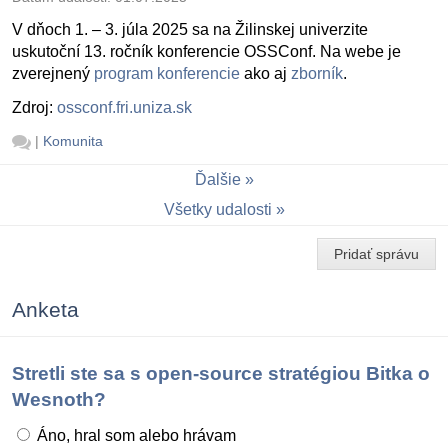
V dňoch 1. – 3. júla 2025 sa na Žilinskej univerzite
uskutoční 13. ročník konferencie OSSConf. Na webe je
zverejnený
program konferencie
ako aj
zborník
.
Zdroj:
ossconf.fri.uniza.sk
|
Komunita
Ďalšie
Všetky udalosti
Pridať správu
Anketa
Stretli ste sa s open-source stratégiou Bitka o
Wesnoth?
Áno, hral som alebo hrávam