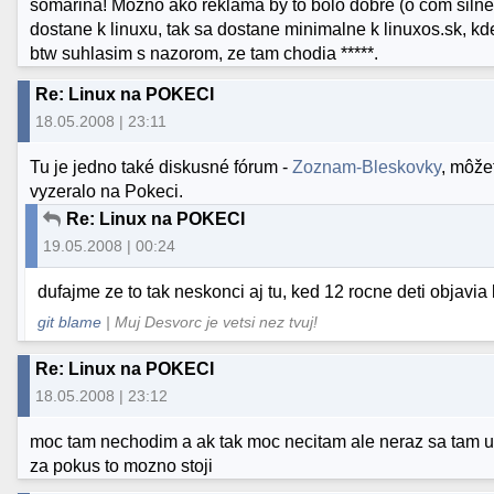
somarina! Mozno ako reklama by to bolo dobre (o com silne 
dostane k linuxu, tak sa dostane minimalne k linuxos.sk, kd
btw suhlasim s nazorom, ze tam chodia *****.
Re: Linux na POKECI
18.05.2008 | 23:11
Tu je jedno také diskusné fórum -
Zoznam-Bleskovky
, môže
vyzeralo na Pokeci.
Re: Linux na POKECI
19.05.2008 | 00:24
dufajme ze to tak neskonci aj tu, ked 12 rocne deti objavia 
git blame
| Muj Desvorc je vetsi nez tvuj!
Re: Linux na POKECI
18.05.2008 | 23:12
moc tam nechodim a ak tak moc necitam ale neraz sa tam uz
za pokus to mozno stoji