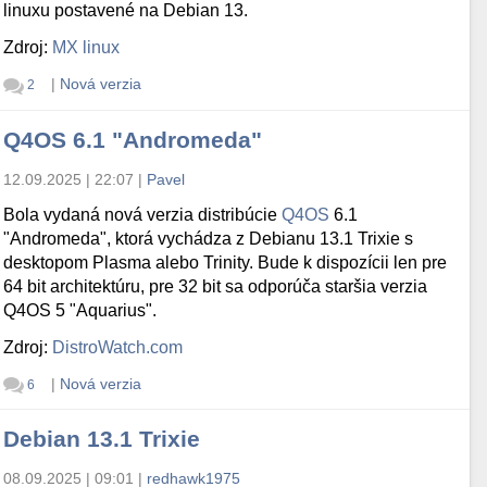
linuxu postavené na Debian 13.
Zdroj:
MX linux
|
Nová verzia
2
Q4OS 6.1 "Andromeda"
12.09.2025 | 22:07
|
Pavel
Bola vydaná nová verzia distribúcie
Q4OS
6.1
"Andromeda", ktorá vychádza z Debianu 13.1 Trixie s
desktopom Plasma alebo Trinity. Bude k dispozícii len pre
64 bit architektúru, pre 32 bit sa odporúča staršia verzia
Q4OS 5 "Aquarius".
Zdroj:
DistroWatch.com
|
Nová verzia
6
Debian 13.1 Trixie
08.09.2025 | 09:01
|
redhawk1975