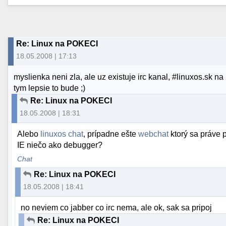
Re: Linux na POKECI
18.05.2008 | 17:13
myslienka neni zla, ale uz existuje irc kanal, #linuxos.sk na 
tym lepsie to bude ;)
Re: Linux na POKECI
18.05.2008 | 18:31
Alebo
linuxos chat
, prípadne ešte
webchat
ktorý sa práve 
IE niečo ako debugger?
Chat
Re: Linux na POKECI
18.05.2008 | 18:41
no neviem co jabber co irc nema, ale ok, sak sa pripoj
Re: Linux na POKECI