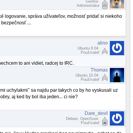
Gentoo
Administrátor
ické logovanie, správa užívateľov, možnosť pridať si niekoho
 bezpečnosť ...
alino
Ubuntu 8.04
Používateľ
echcem to ani vidiet, radcej to IRC.
Thomas
Ubuntu 10.04
Používateľ
vnymi uchylakmi" sa najdu par takych co by ho vyskusali uz
obry, aj ked by bol iba jeden... ci nie?
Dare_devil
Debian, OpenSuse
Používateľ