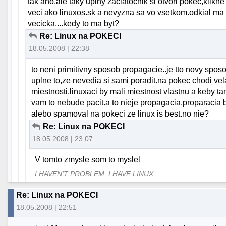
tak ano.ale taky uplny zaciatocnik si otvori pokec,klik
veci ako linuxos.sk a nevyzna sa vo vsetkom.odkial ma 
vecicka....kedy to ma byt?
Re: Linux na POKECI
18.05.2008 | 22:38
to neni primitivny sposob propagacie..je tto novy spos
uplne to,ze nevedia si sami poradit.na pokec chodi vela
miestnosti.linuxaci by mali miestnost vlastnu a keby t
vam to nebude pacit.a to nieje propagacia,proparacia 
alebo spamoval na pokeci ze linux is best.no nie?
Re: Linux na POKECI
18.05.2008 | 23:07
V tomto zmysle som to myslel
I HAVEN'T PROBLEM, I HAVE LINUX
Re: Linux na POKECI
18.05.2008 | 22:51