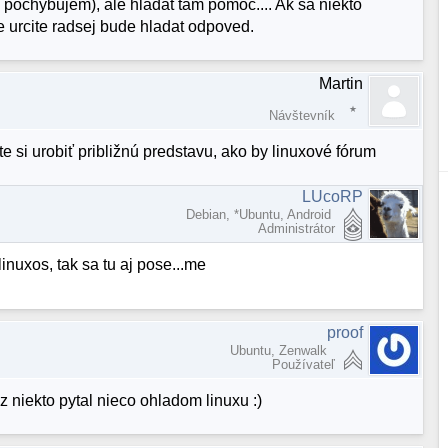
pochybujem), ale hladat tam pomoc.... Ak sa niekto
e urcite radsej bude hladat odpoved.
Martin
Návštevník
te si urobiť približnú predstavu, ako by linuxové fórum
LUcoRP
Debian, *Ubuntu, Android
Administrátor
linuxos, tak sa tu aj pose...me
proof
Ubuntu, Zenwalk
Používateľ
 niekto pytal nieco ohladom linuxu :)