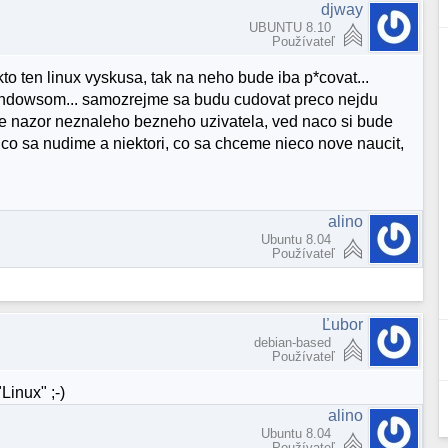
djway
UBUNTU 8.10
Používateľ
, kto ten linux vyskusa, tak na neho bude iba p*covat...
 windowsom... samozrejme sa budu cudovat preco nejdu
o je nazor neznaleho bezneho uzivatela, ved naco si bude
i, co sa nudime a niektori, co sa chceme nieco nove naucit,
alino
Ubuntu 8.04
Používateľ
Ľubor
debian-based
Používateľ
Linux" ;-)
alino
Ubuntu 8.04
Používateľ