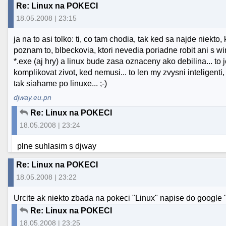
Re: Linux na POKECI
18.05.2008 | 23:15
ja na to asi tolko: ti, co tam chodia, tak ked sa najde niekto
poznam to, blbeckovia, ktori nevedia poriadne robit ani s
*.exe (aj hry) a linux bude zasa oznaceny ako debilina... t
komplikovat zivot, ked nemusi... to len my zvysni inteligent
tak siahame po linuxe... ;-)
djway.eu.pn
Re: Linux na POKECI
18.05.2008 | 23:24
plne suhlasim s djway
Re: Linux na POKECI
18.05.2008 | 23:22
Urcite ak niekto zbada na pokeci "Linux" napise do google "
Re: Linux na POKECI
18.05.2008 | 23:25