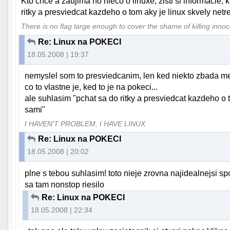
Kto chce a zaujima ho nieco o linuxe, zisti si informacie, 
ritky a presviedcat kazdeho o tom aky je linux skvely netre
There is no flag large enough to cover the shame of killing inno
Re: Linux na POKECI
18.05.2008 | 19:37
nemyslel som to presviedcanim, len ked niekto zbada m
co to vlastne je, ked to je na pokeci...
ale suhlasim "pchat sa do ritky a presviedcat kazdeho o t
sami"
I HAVEN'T PROBLEM, I HAVE LINUX
Re: Linux na POKECI
18.05.2008 | 20:02
plne s tebou suhlasim! toto nieje zrovna najidealnejsi s
sa tam nonstop riesilo
Re: Linux na POKECI
18.05.2008 | 22:34