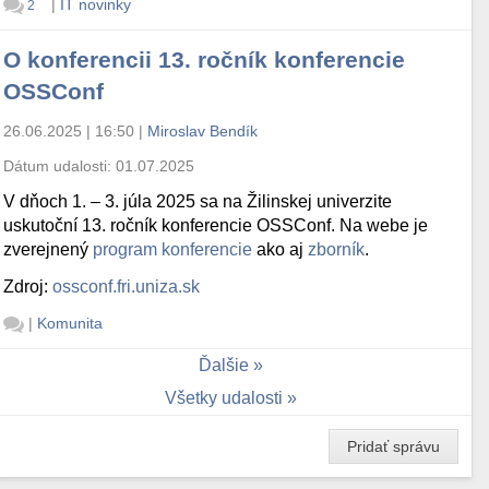
|
IT novinky
2
O konferencii 13. ročník konferencie
OSSConf
26.06.2025 | 16:50
|
Miroslav Bendík
Dátum udalosti:
01.07.2025
V dňoch 1. – 3. júla 2025 sa na Žilinskej univerzite
uskutoční 13. ročník konferencie OSSConf. Na webe je
zverejnený
program konferencie
ako aj
zborník
.
Zdroj:
ossconf.fri.uniza.sk
|
Komunita
Ďalšie
Všetky udalosti
Pridať správu