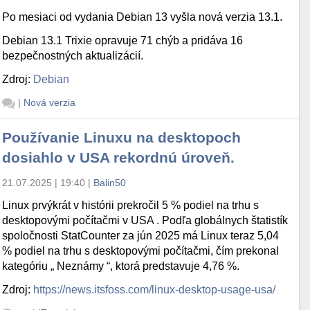
Po mesiaci od vydania Debian 13 vyšla nová verzia 13.1.
Debian 13.1 Trixie opravuje 71 chýb a pridáva 16
bezpečnostných aktualizácií.
Zdroj:
Debian
|
Nová verzia
Používanie Linuxu na desktopoch
dosiahlo v USA rekordnú úroveň.
21.07.2025 | 19:40
|
Balin50
Linux prvýkrát v histórii prekročil 5 % podiel na trhu s
desktopovými počítačmi v USA . Podľa globálnych štatistík
spoločnosti StatCounter za jún 2025 má Linux teraz 5,04
% podiel na trhu s desktopovými počítačmi, čím prekonal
kategóriu „ Neznámy “, ktorá predstavuje 4,76 %.
Zdroj:
https://news.itsfoss.com/linux-desktop-usage-usa/