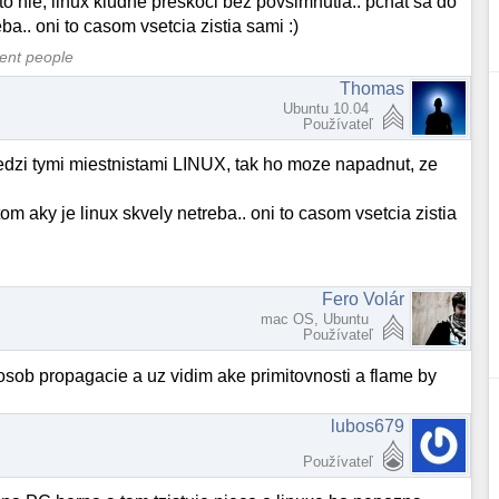
kto nie, linux kludne preskoci bez povsimnutia.. pchat sa do
ba.. oni to casom vsetcia zistia sami :)
cent people
Thomas
Ubuntu 10.04
Používateľ
edzi tymi miestnistami LINUX, tak ho moze napadnut, ze
om aky je linux skvely netreba.. oni to casom vsetcia zistia
Fero Volár
mac OS, Ubuntu
Používateľ
posob propagacie a uz vidim ake primitovnosti a flame by
lubos679
Používateľ