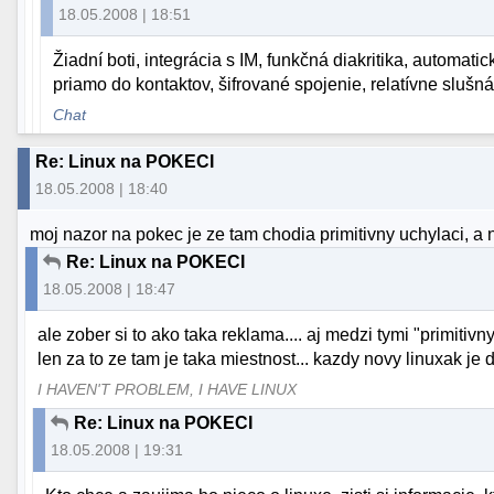
18.05.2008 | 18:51
Žiadní boti, integrácia s IM, funkčná diakritika, automat
priamo do kontaktov, šifrované spojenie, relatívne slušná
Chat
Re: Linux na POKECI
18.05.2008 | 18:40
moj nazor na pokec je ze tam chodia primitivny uchylaci, a n
Re: Linux na POKECI
18.05.2008 | 18:47
ale zober si to ako taka reklama.... aj medzi tymi "primiti
len za to ze tam je taka miestnost... kazdy novy linuxak je d
I HAVEN'T PROBLEM, I HAVE LINUX
Re: Linux na POKECI
18.05.2008 | 19:31