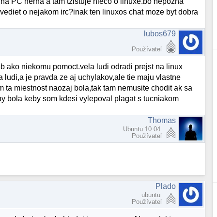
ne na PC herna a tam tzistuje nieco o linuxe.bo nepozna
vediet o nejakom irc?inak ten linuxos chat moze byt dobra
lubos679
Používateľ
ob ako niekomu pomoct.vela ludi odradi prejst na linux
 ludi,a je pravda ze aj uchylakov,ale tie maju vlastne
am ta miestnost naozaj bola,tak tam nemusite chodit ak sa
by bola keby som kdesi vylepoval plagat s tucniakom
Thomas
Ubuntu 10.04
Používateľ
Plado
ubuntu
Používateľ