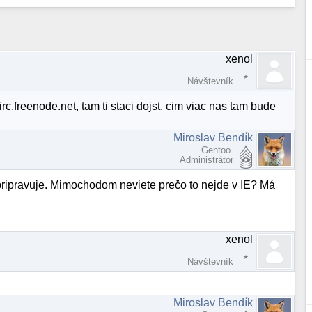
xenol
Návštevník
irc.freenode.net, tam ti staci dojst, cim viac nas tam bude
Miroslav Bendík
Gentoo
Administrátor
pripravuje. Mimochodom neviete prečo to nejde v IE? Má
xenol
Návštevník
Miroslav Bendík