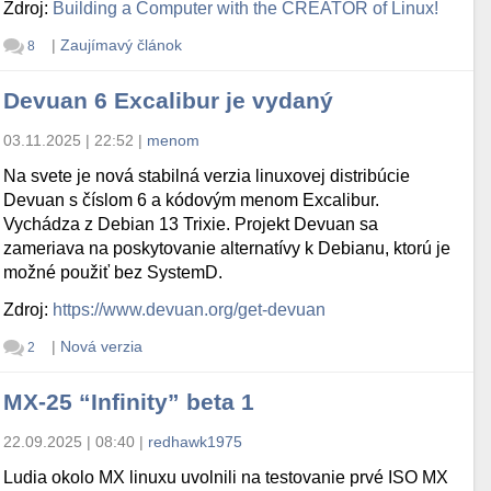
Zdroj:
Building a Computer with the CREATOR of Linux!
|
Zaujímavý článok
8
Devuan 6 Excalibur je vydaný
03.11.2025 | 22:52
|
menom
Na svete je nová stabilná verzia linuxovej distribúcie
Devuan s číslom 6 a kódovým menom Excalibur.
Vychádza z Debian 13 Trixie. Projekt Devuan sa
zameriava na poskytovanie alternatívy k Debianu, ktorú je
možné použiť bez SystemD.
Zdroj:
https://www.devuan.org/get-devuan
|
Nová verzia
2
MX-25 “Infinity” beta 1
22.09.2025 | 08:40
|
redhawk1975
Ludia okolo MX linuxu uvolnili na testovanie prvé ISO MX