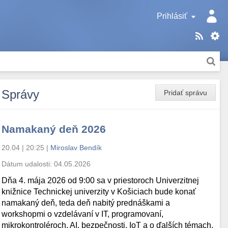
Prihlásiť
Správy
Pridať správu
Namakaný deň 2026
20.04 | 20:25
|
Miroslav Bendík
Dátum udalosti:
04.05.2026
Dňa 4. mája 2026 od 9:00 sa v priestoroch Univerzitnej
knižnice Technickej univerzity v Košiciach bude konať
namakaný deň, teda deň nabitý prednáškami a
workshopmi o vzdelávaní v IT, programovaní,
mikrokontroléroch, AI, bezpečnosti, IoT a o ďalších témach.