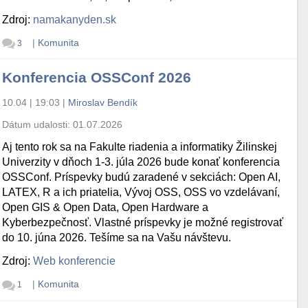
Zdroj:
namakanyden.sk
|
Komunita
3
Konferencia OSSConf 2026
10.04 | 19:03
|
Miroslav Bendík
Dátum udalosti:
01.07.2026
Aj tento rok sa na Fakulte riadenia a informatiky Žilinskej
Univerzity v dňoch 1-3. júla 2026 bude konať konferencia
OSSConf. Príspevky budú zaradené v sekciách: Open AI,
LATEX, R a ich priatelia, Vývoj OSS, OSS vo vzdelávaní,
Open GIS & Open Data, Open Hardware a
Kyberbezpečnosť. Vlastné príspevky je možné registrovať
do 10. júna 2026. Tešíme sa na Vašu návštevu.
Zdroj:
Web konferencie
|
Komunita
1