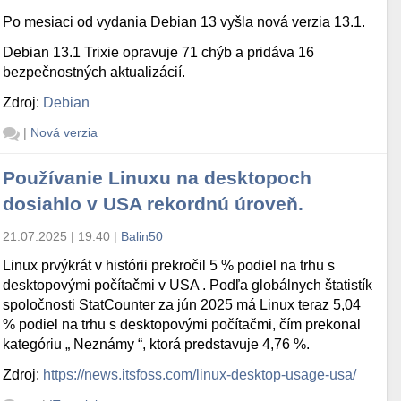
Po mesiaci od vydania Debian 13 vyšla nová verzia 13.1.
Debian 13.1 Trixie opravuje 71 chýb a pridáva 16
bezpečnostných aktualizácií.
Zdroj:
Debian
|
Nová verzia
Používanie Linuxu na desktopoch
dosiahlo v USA rekordnú úroveň.
21.07.2025 | 19:40
|
Balin50
Linux prvýkrát v histórii prekročil 5 % podiel na trhu s
desktopovými počítačmi v USA . Podľa globálnych štatistík
spoločnosti StatCounter za jún 2025 má Linux teraz 5,04
% podiel na trhu s desktopovými počítačmi, čím prekonal
kategóriu „ Neznámy “, ktorá predstavuje 4,76 %.
Zdroj:
https://news.itsfoss.com/linux-desktop-usage-usa/