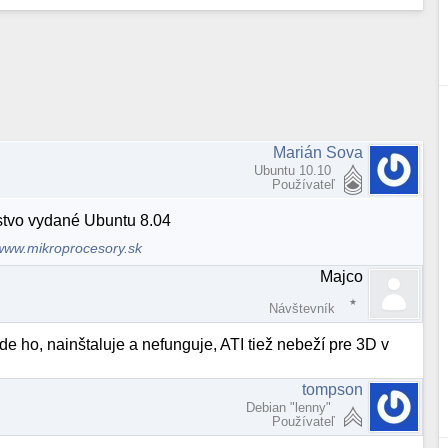
Marián Sova
Ubuntu 10.10
Používateľ
erstvo vydané Ubuntu 8.04
www.mikroprocesory.sk
Majco
Návštevník
jde ho, nainštaluje a nefunguje, ATI tiež nebeží pre 3D v
tompson
Debian "lenny"
Používateľ