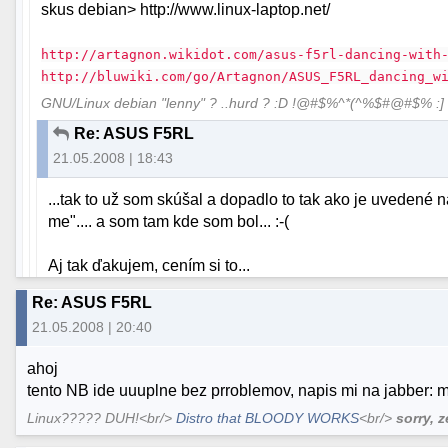
skus debian> http://www.linux-laptop.net/
http://artagnon.wikidot.com/asus-f5rl-dancing-with
http://bluwiki.com/go/Artagnon/ASUS_F5RL_dancing_w
GNU/Linux debian "lenny" ? ..hurd ? :D !@#$%^*(^%$#@#$% :]
Re: ASUS F5RL
21.05.2008 | 18:43
...tak to už som skúšal a dopadlo to tak ako je uvedené n
me".... a som tam kde som bol... :-(
Aj tak ďakujem, cením si to...
Re: ASUS F5RL
21.05.2008 | 20:40
ahoj
tento NB ide uuuplne bez prroblemov, napis mi na jabber: 
Linux????? DUH!<br/>
Distro that BLOODY WORKS
<br/>
sorry, 