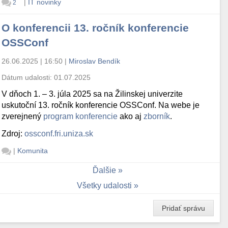
|
IT novinky
2
O konferencii 13. ročník konferencie
OSSConf
26.06.2025 | 16:50
|
Miroslav Bendík
Dátum udalosti:
01.07.2025
V dňoch 1. – 3. júla 2025 sa na Žilinskej univerzite
uskutoční 13. ročník konferencie OSSConf. Na webe je
zverejnený
program konferencie
ako aj
zborník
.
Zdroj:
ossconf.fri.uniza.sk
|
Komunita
Ďalšie
Všetky udalosti
Pridať správu