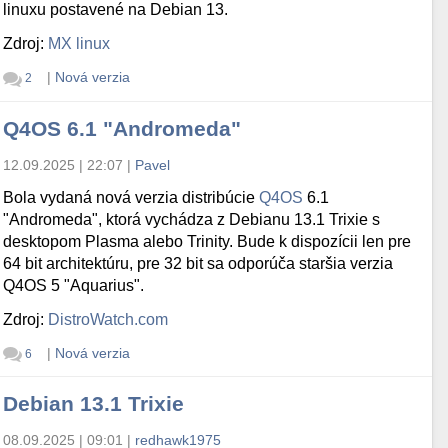
linuxu postavené na Debian 13.
Zdroj:
MX linux
|
Nová verzia
2
Q4OS 6.1 "Andromeda"
12.09.2025 | 22:07
|
Pavel
Bola vydaná nová verzia distribúcie
Q4OS
6.1
"Andromeda", ktorá vychádza z Debianu 13.1 Trixie s
desktopom Plasma alebo Trinity. Bude k dispozícii len pre
64 bit architektúru, pre 32 bit sa odporúča staršia verzia
Q4OS 5 "Aquarius".
Zdroj:
DistroWatch.com
|
Nová verzia
6
Debian 13.1 Trixie
08.09.2025 | 09:01
|
redhawk1975