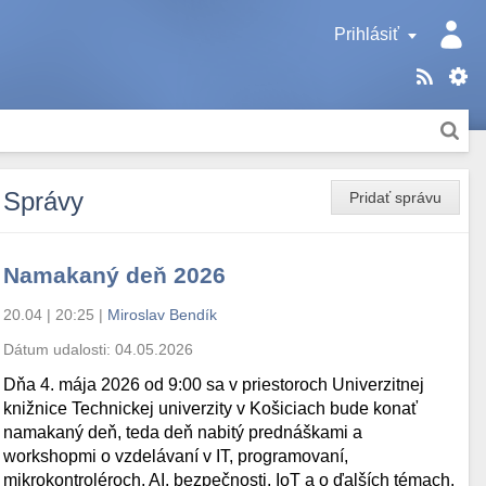
Prihlásiť
Správy
Pridať správu
Namakaný deň 2026
20.04 | 20:25
|
Miroslav Bendík
Dátum udalosti:
04.05.2026
Dňa 4. mája 2026 od 9:00 sa v priestoroch Univerzitnej
knižnice Technickej univerzity v Košiciach bude konať
namakaný deň, teda deň nabitý prednáškami a
workshopmi o vzdelávaní v IT, programovaní,
mikrokontroléroch, AI, bezpečnosti, IoT a o ďalších témach.