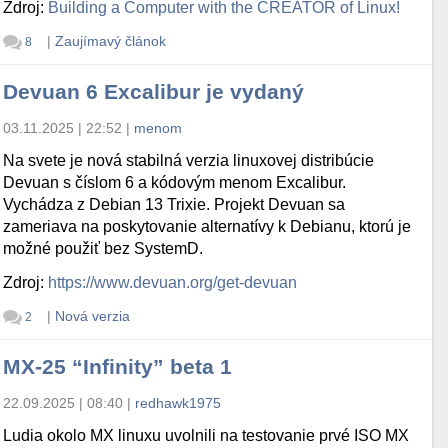
Zdroj:
Building a Computer with the CREATOR of Linux!
|
Zaujímavý článok
8
Devuan 6 Excalibur je vydaný
03.11.2025 | 22:52
|
menom
Na svete je nová stabilná verzia linuxovej distribúcie
Devuan s číslom 6 a kódovým menom Excalibur.
Vychádza z Debian 13 Trixie. Projekt Devuan sa
zameriava na poskytovanie alternatívy k Debianu, ktorú je
možné použiť bez SystemD.
Zdroj:
https://www.devuan.org/get-devuan
|
Nová verzia
2
MX-25 “Infinity” beta 1
22.09.2025 | 08:40
|
redhawk1975
Ludia okolo MX linuxu uvolnili na testovanie prvé ISO MX