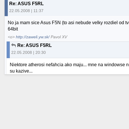
Re: ASUS F5RL
22.05.2008 | 11:37
No ja mam sice Asus F5N (to asi nebude velky rozdiel od tvo
64bit
<o>
http://zaweli.yw.sk/
Pavol XV
Re: ASUS F5RL
22.05.2008 | 20:30
Niektore atherosi nefahcia ako maju... mne na windowse nef
su kazive...