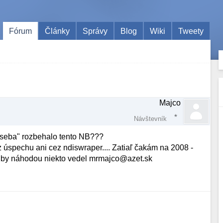
Fórum
Články
Správy
Blog
Wiki
Tweety
Majco
Návštevník
d seba" rozbehalo tento NB???
úspechu ani cez ndiswraper.... Zatiaľ čakám na 2008 -
ak by náhodou niekto vedel mrmajco@azet.sk