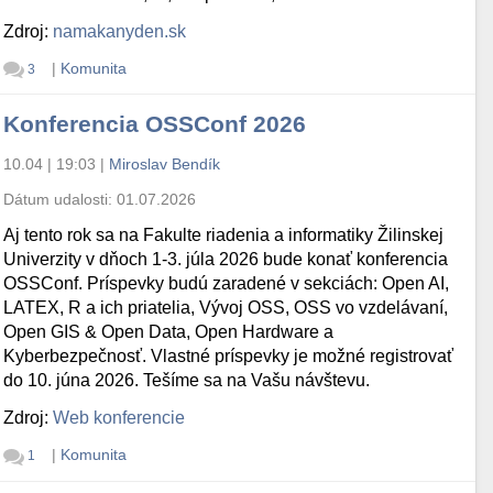
Zdroj:
namakanyden.sk
|
Komunita
3
Konferencia OSSConf 2026
10.04 | 19:03
|
Miroslav Bendík
Dátum udalosti:
01.07.2026
Aj tento rok sa na Fakulte riadenia a informatiky Žilinskej
Univerzity v dňoch 1-3. júla 2026 bude konať konferencia
OSSConf. Príspevky budú zaradené v sekciách: Open AI,
LATEX, R a ich priatelia, Vývoj OSS, OSS vo vzdelávaní,
Open GIS & Open Data, Open Hardware a
Kyberbezpečnosť. Vlastné príspevky je možné registrovať
do 10. júna 2026. Tešíme sa na Vašu návštevu.
Zdroj:
Web konferencie
|
Komunita
1