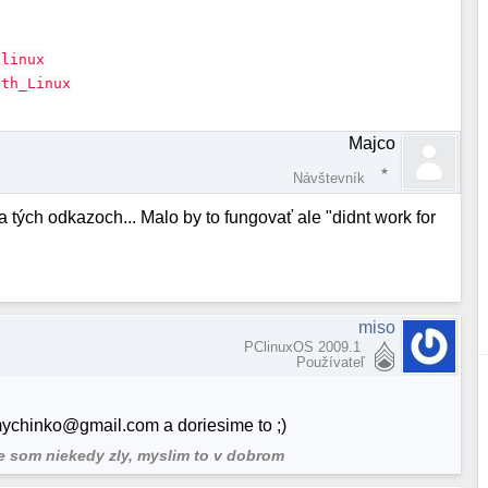
-linux
ith_Linux
Majco
Návštevník
a tých odkazoch... Malo by to fungovať ale "didnt work for
miso
PClinuxOS 2009.1
Používateľ
mychinko@gmail.com a doriesime to ;)
ze som niekedy zly, myslim to v dobrom